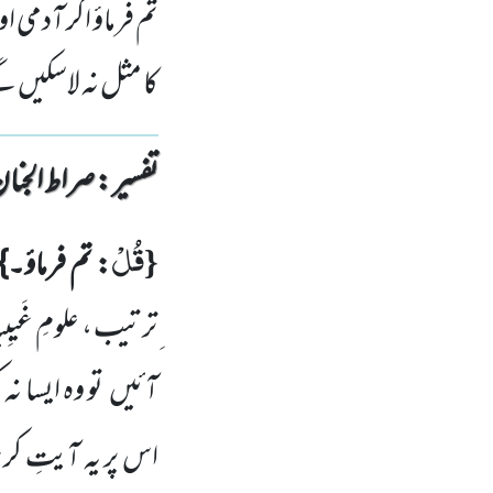
تم فرماؤ اگر آدمی
کا مثل نہ لاسکیں 
تفسیر : ‎صراط الجنان
قُلْ
{
: تم فرماؤ۔}
ِترتیب ، علومِ غَیبِی
آئیں
تو وہ ایسا نہ
اس پر یہ آیتِ کری