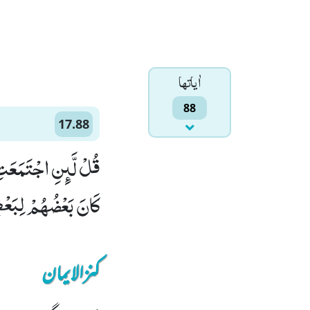
اٰياتها
88
17.88
قُلْ لَّىٕنِ اجْتَمَعَتِ ا
كَانَ بَعْضُهُمْ لِبَعْض
کنزالایمان