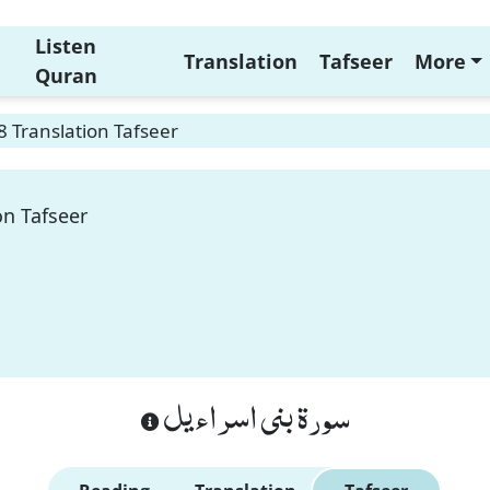
Listen
Translation
Tafseer
More
Quran
8 Translation Tafseer
on Tafseer
سورة بنى اسراءيل