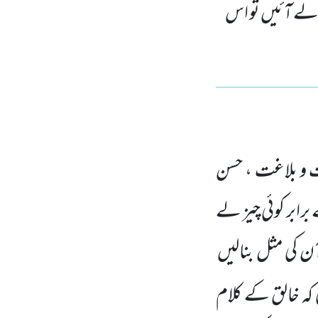
د لے آئیں تو اس
 و بلاغت ، حسن
رابر کوئی چیز لے
ن کی مثل بنالیں
 کہ خالق کے
کلام