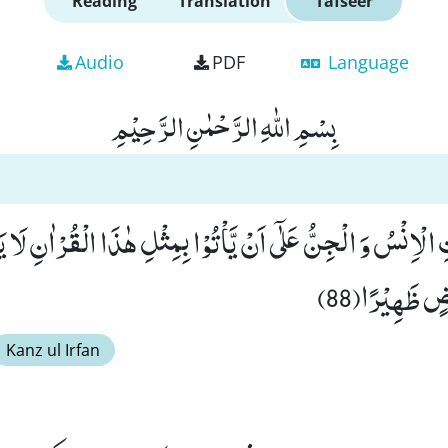
Reading
Translation
Tafseer
Audio
PDF
Language
بِسْمِ اللّٰهِ الرَّحْمٰنِ الرَّحِیْمِ
لْاِنْسُ وَ الْجِنُّ عَلٰۤى اَنْ یَّاْتُوْا بِمِثْلِ هٰذَا الْقُرْاٰنِ لَا یَاْ
ٍ ظَهِیْرًا(88)
Kanz ul Irfan