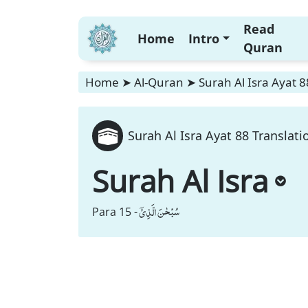
Read
Home
Intro
Quran
Home
➤
Al-Quran
➤
Surah Al Isra Ayat 8
Surah Al Isra Ayat 88 Translati
Surah Al Isra
سُبْحٰنَ الَّذِیْۤ
Para 15 -