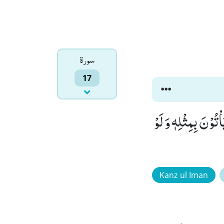
سورۃ
17
تُوْنَ بِمِثْلِهٖ وَ لَوْ
Kanz ul Iman