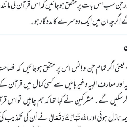
 اور جن سب اس بات پر متفق ہوجائیں کہ اس قرآن کی مانن
گے اگرچہ ان میں ایک دوسرے کا مددگار ہو۔
یعنی اگر تمام جن و اِنس اِس پر متفق ہوجائیں
کہ
فصاحت
ہ اور معارفِ الٰہیہ
وغیرہا میں
سے کسی کمال میں
قرآن کے ب
 کرسکیں
گے۔ مشرکین نے کہا تھا کہ ہم چاہیں
تو اس
قرآ
اللّٰہ
تَبَارَکَ وَتَعَالٰی
مہ نازل ہوئی اور
نے اُن کی تکذیب کی