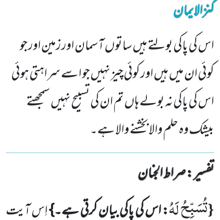
کنزالایمان
اس کی پاکی بولتے ہیں ساتوں آسمان اور زمین اور جو
کوئی ان میں ہیں اور کوئی چیز نہیں جو اسے سراہتی ہوئی
اس کی پاکی نہ بولے ہاں تم ان کی تسبیح نہیں سمجھتے
بیشک وہ حلم والا بخشنے والا ہے۔
تفسیر : ‎صراط الجنان
تُسَبِّحُ لَهُ
{
: اس کی پاکی بیان کرتی ہے۔}
اِس آیت