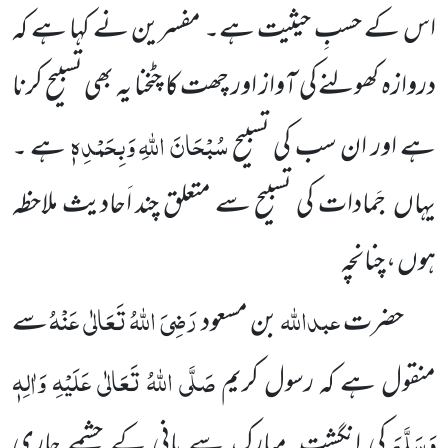
اس کے حسبِ حیثیت ہے۔ مفسرین نے کہا ہے کہ
دروازہ کھولنے کی آواز اور چھت کا چٹخنا یہ بھی تسبیح کرنا
سُبْحَانَ اللّٰہِ وَبِحَمْدِہٖ
ہے اور ان سب کی تسبیح
ہے ۔
یہاں
جَمادات کی تسبیح سے متعلق چند اَحادیث ملاحظہ
ہوں ، چنانچہ
عبداللّٰہ
رَضِیَ اللّٰہُ تَعَالٰی عَنْہُ
حضرت
بن مسعود
سے
صَلَّی اللّٰہُ تَعَالٰی عَلَیْہِ وَاٰلِہٖ
منقول ہے کہ رسول کریم
وَسَلَّمَ
کی انگشت ِ
مبارک سے پانی کے چشمے جاری