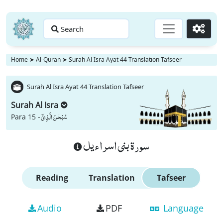
Search
Go
Home
➤
Al-Quran
➤
Surah Al Isra Ayat 44 Translation Tafseer
Surah Al Isra Ayat 44 Translation Tafseer
Surah Al Isra
سُبْحٰنَ الَّذِیْۤ
Para 15 -
سورة بنى اسراءيل
Reading
Translation
Tafseer
Audio
PDF
Language