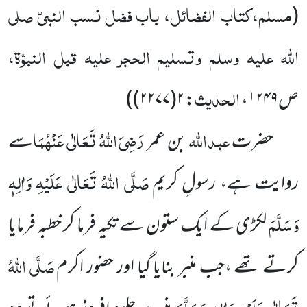
مسلم،کتاب الفضائل، باب فضل نسب النبیّ
صلی
(
اللّٰہ علیہ وسلم
وتسلیم الحجر علیہ قبل النبوّۃ،
الحدیث
ص
۱۲۴۹
،
:
۲(۲۲۷۷)
)
عبداللّٰہ
رَضِیَ اللّٰہُ تَعَالٰی عَنْہُمَا
حضرت
بن عمر
سے
صَلَّی اللّٰہُ تَعَالٰی عَلَیْہِ وَاٰلِہٖ
روایت ہے، رسولِ کریم
وَسَلَّمَ
لکڑی کے
ایک ستون سے تکیہ فرما کر خطبہ فرمایا
صَلَّی اللّٰہُ
کرتے تھے ،جب منبر بنایا گیا اور حضور اکرم
تَعَالٰی عَلَیْہِ وَاٰلِہٖ وَسَلَّمَ