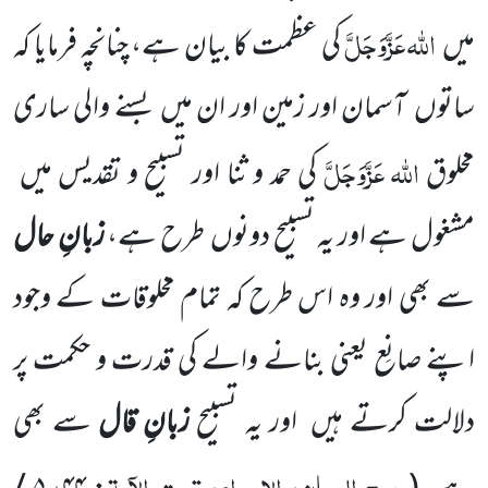
اللّٰہ
عَزَّوَجَلَّ
میں
کی عظمت کا بیان ہے، چنانچہ فرمایا کہ
ساتوں
آسمان
اور زمین اور ان میں
بسنے والی ساری
اللّٰہ
عَزَّوَجَلَّ
مخلوق
کی حمد و ثنا اور تسبیح و تقدیس میں
مشغول ہے اور یہ تسبیح دونوں
طرح
ہے،
زبانِ حال
سے بھی اور وہ اس طرح کہ تمام مخلوقات کے وجود
اپنے صانِع یعنی بنانے والے کی قدرت و حکمت پر
دلالت کرتے ہیں
اور یہ تسبیح
زبانِ قال
سے بھی
روح البیان، الاسراء، تحت الآیۃ