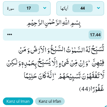
اٰياتها
سورۃ
17
44
بِسْمِ اللّٰهِ الرَّحْمٰنِ الرَّحِیْمِ
17.44
تُسَبِّحُ لَهُ السَّمٰوٰتُ السَّبْعُ وَ الْاَرْضُ وَ مَنْ
فِیْهِنَّؕ-وَ اِنْ مِّنْ شَیْءٍ اِلَّا یُسَبِّحُ بِحَمْدِهٖ وَ لٰـكِنْ
لَّا تَفْقَهُوْنَ تَسْبِیْحَهُمْؕ-اِنَّهٗ كَانَ حَلِیْمًا
غَفُوْرًا(44)
Kanz ul Iman
Kanz ul Irfan