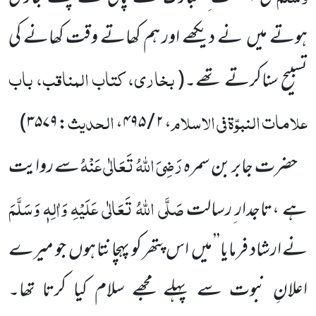
ہوتے میں
نے دیکھے اور ہم کھاتے وقت کھانے کی
بخاری، کتاب المناقب، باب
تسبیح سناکرتے تھے۔
(
علامات النبوّۃ فی الاسلام
الحدیث
)
۳۵۷۹
:
،
۲ / ۴۹۵
،
رَضِیَ اللّٰہُ تَعَالٰی عَنْہُ
حضرت جابر بن سمرہ
سے روایت
صَلَّی اللّٰہُ تَعَالٰی عَلَیْہِ وَاٰلِہٖ وَسَلَّمَ
ہے ،تاجدار ِرسالت
نے ارشاد
فرمایا’’ میں
اس پتھر کو پہچانتا ہوں
جو میرے
اعلانِ نبوت سے پہلے مجھے سلام کیا کرتا تھا۔