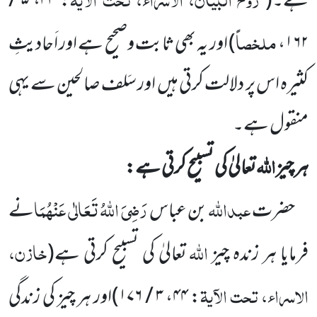
ہے۔
(
:
۴۴
،
۵ /
ملخصاً
۱۶۲
،
)
اور یہ بھی ثابت وصحیح ہے اور اَحادیثِ
کثیرہ اس پر دلالت کرتی ہیں
اور سَلف صالحین سے یہی
منقول ہے۔
اللّٰہ
ہر چیز
تعالیٰ کی تسبیح کرتی ہے:
عبداللّٰہ
رَضِیَ اللّٰہُ تَعَالٰی عَنْہُمَا
حضرت
بن عباس
نے
اللّٰہ
خازن،
فرمایا ہر زندہ چیز
تعالیٰ کی تسبیح کرتی ہے
(
الاسراء، تحت الآیۃ
:
۴۴
،
۳ / ۱۷۶
)
اور ہر چیز کی زندگی