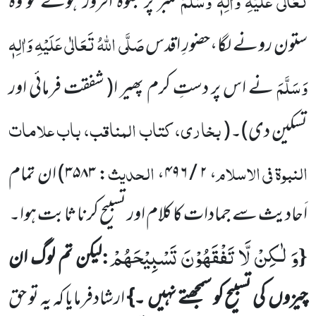
منبر پر جلوہ افروز
ہوئے تو وہ
صَلَّی اللّٰہُ تَعَالٰی عَلَیْہِ وَاٰلِہٖ
ستون رونے لگا،حضورِ اقدس
وَسَلَّمَ
نے اس پر دستِ کرم پھیر ا
( شفقت فرمائی اور
بخاری، کتاب المناقب، باب علامات
تسکین
دی)
۔
(
النبوۃ فی الاسلام
الحدیث
،
۲ / ۴۹۶
،
:
۳۵۸۳
)
ان تمام
اَحادیث سے جمادات کا کلام اور تسبیح کرنا ثابت ہوا۔
وَ لٰـكِنْ لَّا تَفْقَهُوْنَ تَسْبِیْحَهُمْ
:
{
لیکن تم لوگ ان
چیزوں
کی تسبیح کو سمجھتے نہیں
۔}
ارشادفرمایا کہ یہ تو حق