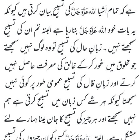
اللّٰہ
عَزَّوَجَلَّ
ہے کہ تمام اَشیا
کی تسبیح بیان کرتی ہیں
کیونکہ
اللّٰہ
عَزَّوَجَلَّ
یہ بات خود
بتارہا ہے البتہ تم ان کی تسبیح
سمجھتے نہیں ۔ زبانِ حال کی تسبیح تو وہ لوگ نہیں
سمجھتے
جو مخلوق میں
غور کرکے خالق کی معرفت حاصل نہیں
کرتے اور زبانِ قال کی تسبیح عمومی طور پر کوئی نہیں
سمجھتا کیونکہ ہر شے کس زبان میں
تسبیح کرتی ہے ہم
نہیں
سمجھتے اور ہر چیز کی تسبیح کا جان لینا ہمارے لئے
اللّٰہ
عَزَّوَجَلَّ
مشکل ہے۔ البتہ
کسی کو ان چیزوں
کی تسبیح