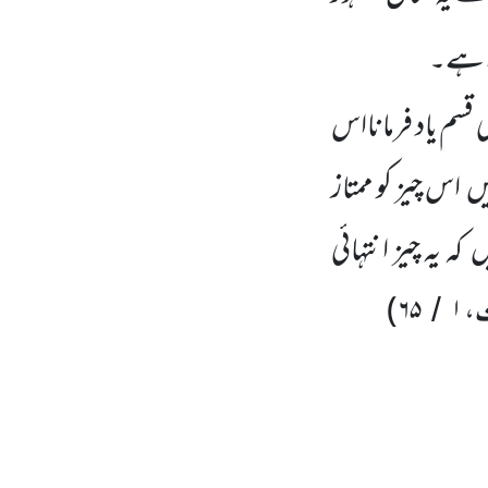
ے ہے۔
 قسم یاد فرمانااس
 اس چیز کو ممتاز
 یہ چیز انتہائی
ت،
۱
۶۵
)
/