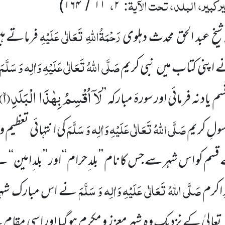
کبیر، البلد، تحت الآیۃ:
،
)
۱۶۴
۱۱
۲
/
رَحْمَۃُاللّٰہِ تَعَالٰی عَلَیْہِ
عبد الحق محدث دہلوی
فرماتے ہی
صَلَّی اللّٰہُ تَعَالٰی عَلَیْہِ وَاٰلِہ وَ سَلَّمَ
نے اپنی کتاب میں نبی کریم
لَاۤ اُقْسِمُ بِهٰذَا الْبَلَدِۙ(
۱)
 یاد نہ فرمائی اور سورۂ مبارکہ ’’
صَلَّی اللّٰہُ تَعَالٰی عَلَیْہِ وَاٰلِہ وَ سَلَّمَ
سولِ کریم
کی انتہائی تعظیم 
قسم کو اس شہر سے جس کا نام ’’بلد ِحرام‘‘ اور ’’بلد ِامین‘‘ ہے 
صَلَّی اللّٰہُ تَعَالٰی عَلَیْہِ وَاٰلِہ وَ سَلَّمَ
اکرم
نے اس مبارک شہر م
تعالیٰ کے نزدیک وہ شہر معزز و مکرم ہو گیا اور اسی مقام