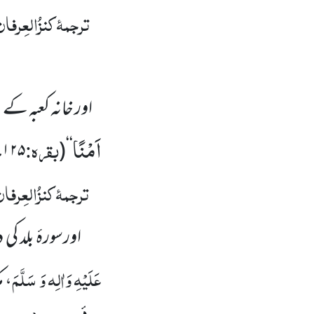
ترجمۂ کنزُالعِرفا
اور خانہ کعبہ کے ب
اَمْنًا
بقرہ:
۔
۱۲۵
(
‘‘
ترجمۂ کنزُالعِرفا
اورسورۂ بلد کی 
عَلَیْہِ وَاٰلِہ وَ سَلَّمَ
، 