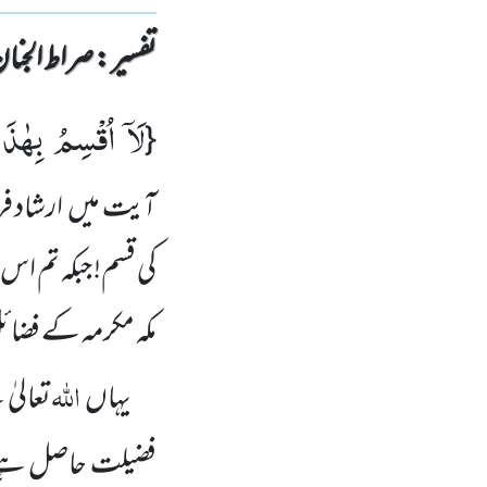
تفسیر : ‎صراط الجنان
لَاۤ اُقْسِمُ بِهٰذَا
{
آیت میں ارشاد ف
کی قسم! جبکہ تم اس
مکہ مکرمہ کے فضا
اللّٰہ
یہاں
تعالیٰ 
فضیلت حاصل ہے