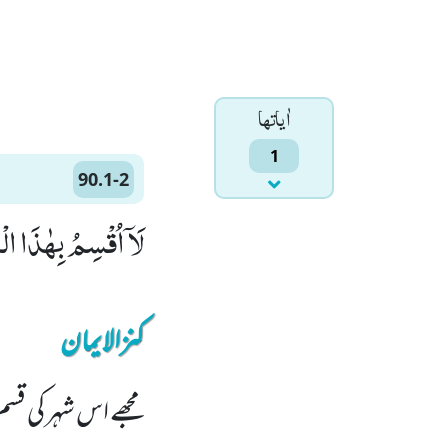
اٰياتها
1
90.1-2
لَاۤ اُقْسِمُ بِهٰذَا الْبَلَدِۙ (1) وَ اَنْتَ حِلٌّۢ بِهٰ
کنزالایمان
مجھے اس شہر کی قس