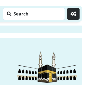
Search
Go