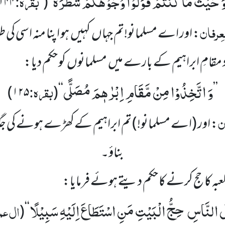
َ حَیْثُ مَا كُنْتُمْ فَوَلُّوْا وُجُوْهَكُمْ شَطْرَهٗ
بقرہ:
۱۴۴
(
‘‘
لعِرفان
: اور اے مسلمانو!تم جہاں کہیں ہو اپنا منہ اسی کی
مقامِ ابراہیم کے بارے میں مسلمانوں کو حکم دیا:
وَ اتَّخِذُوْا مِنْ مَّقَامِ اِبْرٰهٖمَ مُصَلًّى
بقرہ:
)
۱۲۵
(
‘‘
’’
ن
: اور
(اے مسلمانو!)
تم ابراہیم کےکھڑے ہونے کی جگہ ک
بناؤ۔
کعبہ کا حج کرنے کا حکم دیتے ہوئے فرمایا:
عَلَى النَّاسِ حِجُّ الْبَیْتِ مَنِ اسْتَطَاعَ اِلَیْهِ سَبِیْلًا
ال عم
(
‘‘