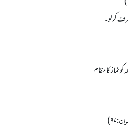
)
 طرف کرلو۔
و نماز کا مقام
ران:
)
۹۷