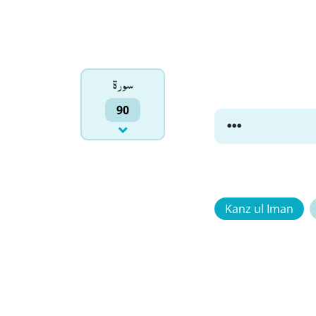
سورۃ
90
Kanz ul Iman