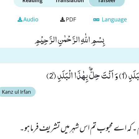
Reading
Translation
Tafseer
Audio
PDF
Language
بِسْمِ اللّٰهِ الرَّحْمٰنِ الرَّحِیْمِ
ذَا الْبَلَدِۙ (2)
Kanz ul Irfan
م ۔ کہ اے محبوب تم اس شہر میں تشریف فرما ہو۔