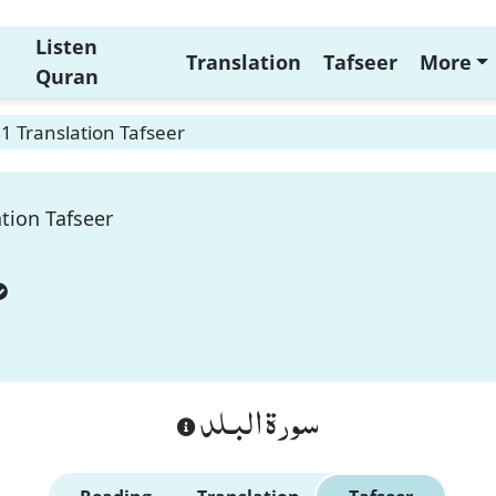
Listen
Translation
Tafseer
More
Quran
 1 Translation Tafseer
ation Tafseer
سورة البـلد