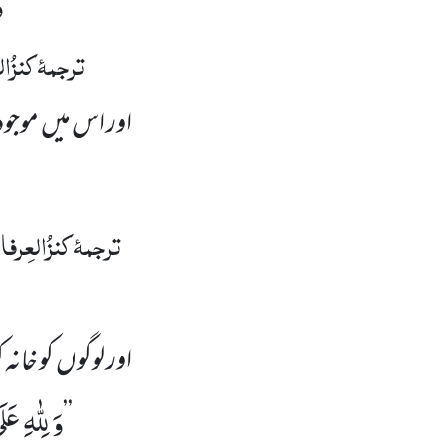
و
’’
ترجمۂ کنزُا
اور اس میں موجود 
ترجمۂ کنزُالعِرفا
اور لوگوں کو خانہ 
وَ لِلّٰهِ 
’’