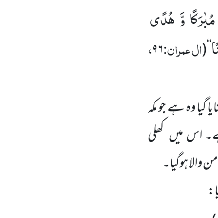
َ مُبٰرَكًا وَّ هُدًى
ًا
ال عمران:
،
۹۶
(
‘‘
گیا وہ ہے جو مکہ
۔ اس میں کھلی
ن والا ہوگیا۔
ا: