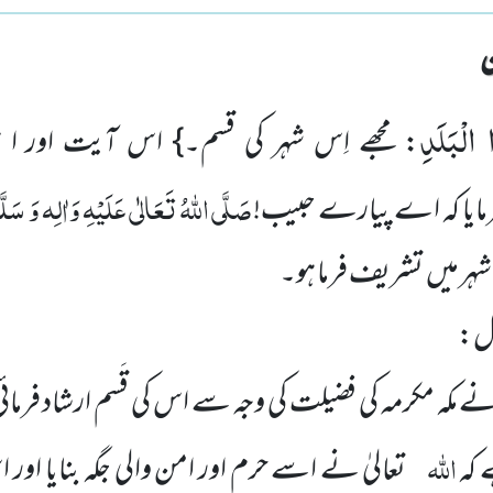
 الْبَلَدِ
: مجھے اِس شہر کی قسم۔} اس آیت اور ا 
صَلَّی اللّٰہُ تَعَالٰی عَلَیْہِ وَاٰلِہ وَ سَلَّ
رمایا کہ اے پیارے حبیب!
 شہر میں تشریف فرما ہو۔
ئل:
نے مکہ مکرمہ کی فضیلت کی وجہ سے اس کی قَسم ارشاد فرمائی ا
اللّٰہ
 کہ
تعالیٰ نے اسے حرم اور امن والی جگہ بنایا اور 