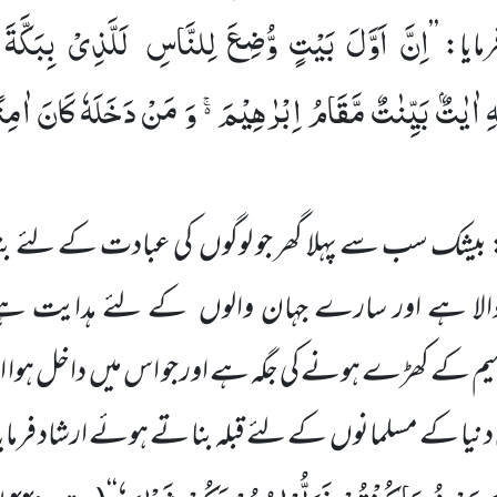
اِنَّ اَوَّلَ بَیْتٍ وُّضِعَ لِلنَّاسِ لَلَّذِیْ بِبَكَّة
یا: ’’
هِ اٰیٰتٌۢ بَیِّنٰتٌ مَّقَامُ اِبْرٰهِیْمَ ﳛ وَ مَنْ دَخَلَهٗ كَانَ اٰمِن
 بیشک سب سے پہلا گھر جو لوگوں کی عبادت کے لئے بنایا 
لا ہے اور سارے جہان والوں کے لئے ہدایت ہے
اہیم کے کھڑے ہونے کی جگہ ہے اور جو اس میں داخل ہوا ام
نیا کے مسلمانوں کے لئے قبلہ بنا تے ہوئے ارشاد فرمای