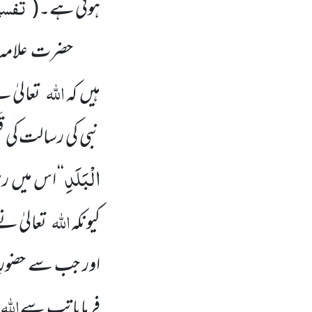
تفسیر
ہوئی ہے۔
(
حضرت علامہ شیخ 
اللّٰہ
ہیں کہ
تعالیٰ 
نبی کی رسالت کی قَسم
الْبَلَدِ
‘‘ اس میں ر
اللّٰہ
کیونکہ
تعالیٰ نے 
اور جب سے حضورِ 
اللّٰہ
فرمایا تب سے