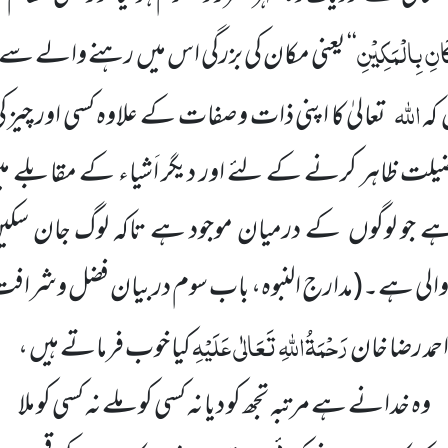
نِ بِالْمَکِیْنِ
‘‘ یعنی مکان کی بزرگی اس میں رہنے والے س
اللّٰہ
کہ
تعالیٰ کا اپنی ذات و صفات کے علاوہ کسی اور چیز کی
یلت ظاہر کرنے کے لئے اور دیگر اَشیاء کے مقابلے میں
و لوگوں کے درمیان موجود ہے تاکہ لوگ جان سکیں کہ
الی ہے۔
(مدارج النبوہ، باب سوم دربیان فضل وشراف
رَحْمَۃُاللّٰہِ تَعَالٰی عَلَیْہِ
حمد رضا خان
کیا خوب فرماتے ہیں ،
وہ خدانے ہے مرتبہ تجھ کو دیا نہ کسی کو ملے نہ کسی کو ملا