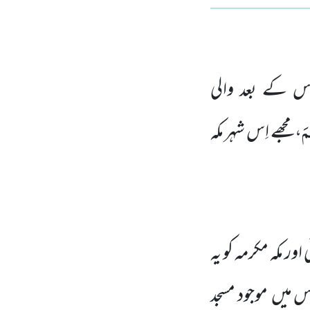
س کے بعد والی
مَ
، مجھے اِس شہر مکہ
ور مکہ مکرمہ کو یہ
اس میں موجود مسجد