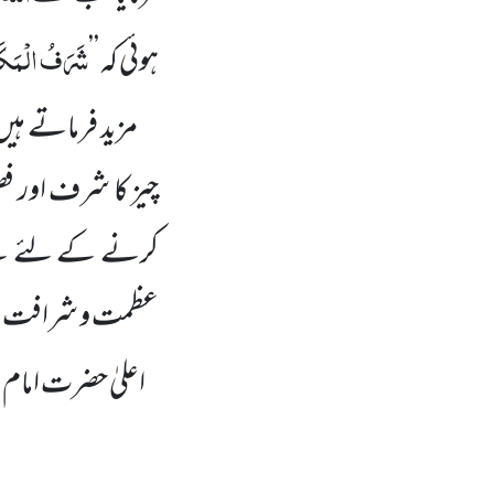
شَرَفُ الْمَکَا
ہوئی کہ ’’
مزید فرماتے ہیں 
چیز کا شرف اور فض
کرنے کے لئے ہے ج
عظمت و شرافت و
اعلیٰ حضرت امام ا