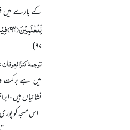
کے بارے میں فرما
لِّلْعٰلَمِیْنَۚ(
۹۶)
فِیْ
)
۹۷
ترجمۂ کنزُالعِرفان
:
میں ہے برکت وا
نشانیاں ہیں ، ابر
اس مسجد کو پوری د