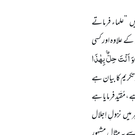
ں ’’علماء فرماتے
کے علاوہ اور کسی
وَ اَنْتَ حِلٌّۢ بِهٰذَا
و تکریم کا بیان ہے
،مُقَیَّد فرمایا ہے
یں نزولِ اِجلال
 سے یہ مثال مشہور