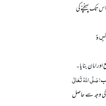
س تک پہنچنے کی
َاسِ وَ
ور امان بنایا۔
صَلَّی اللّٰہُ تَعَالٰی
یب!
 کی وجہ سے حاصل