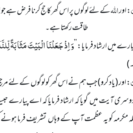
ن
اللّٰہ
: اور
کے لئے لوگوں پر اس گھر کاحج کرنا فرض ہے جو ا
طاقت رکھتا ہے۔
وَ اِذْ جَعَلْنَا الْبَیْتَ مَثَابَةً لِّلنّ
ارے میں ارشاد فرمایا: ’’
)
ن
: اور
(یاد کرو)
جب ہم نے اس گھر کو لوگوں کے لئے مرجع ا
دوسری آیت میں گویا کہ ارشاد فرمایا کہ اے پیارے حب
مکہ مکرمہ کو یہ عظمت آپ کے وہاں تشریف فرما ہونے