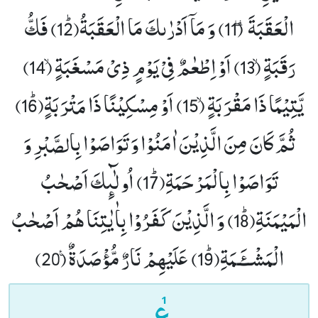
الْعَقَبَةَ٘ ۖ (11)
وَ مَاۤ اَدْرٰىكَ مَا الْعَقَبَةُﭤ(12)
فَكُّ
رَقَبَةٍۙ (13)
اَوْ اِطْعٰمٌ فِیْ یَوْمٍ ذِیْ مَسْغَبَةٍۙ (14)
یَّتِیْمًا ذَا مَقْرَبَةٍۙ (15)
اَوْ مِسْكِیْنًا ذَا مَتْرَبَةٍﭤ(16)
ثُمَّ كَانَ مِنَ الَّذِیْنَ اٰمَنُوْا وَ تَوَاصَوْا بِالصَّبْرِ وَ
تَوَاصَوْا بِالْمَرْحَمَةِﭤ(17)
اُولٰٓىٕكَ اَصْحٰبُ
الْمَیْمَنَةِﭤ(18)
وَ الَّذِیْنَ كَفَرُوْا بِاٰیٰتِنَا هُمْ اَصْحٰبُ
الْمَشْــٴَـمَةِﭤ(19)
عَلَیْهِمْ نَارٌ مُّؤْصَدَةٌ۠ (20)
1