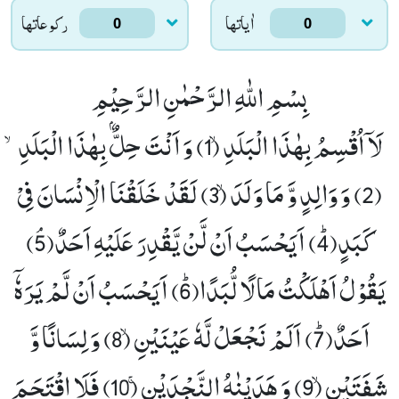
اٰياتها
ركوعاتها
0
0
بِسْمِ اللّٰهِ الرَّحْمٰنِ الرَّحِیْمِ
لَاۤ اُقْسِمُ بِهٰذَا الْبَلَدِۙ (1)
وَ اَنْتَ حِلٌّۢ بِهٰذَا الْبَلَدِۙ
(2)
وَ وَالِدٍ وَّ مَا وَلَدَۙ (3)
لَقَدْ خَلَقْنَا الْاِنْسَانَ فِیْ
كَبَدٍﭤ(4)
اَیَحْسَبُ اَنْ لَّنْ یَّقْدِرَ عَلَیْهِ اَحَدٌﭥ(5)
یَقُوْلُ اَهْلَكْتُ مَالًا لُّبَدًاﭤ(6)
اَیَحْسَبُ اَنْ لَّمْ یَرَهٗۤ
اَحَدٌﭤ(7)
اَلَمْ نَجْعَلْ لَّهٗ عَیْنَیْنِۙ (8)
وَ لِسَانًا وَّ
شَفَتَیْنِۙ (9)
وَ هَدَیْنٰهُ النَّجْدَیْنِۚ (10)
فَلَا اقْتَحَمَ