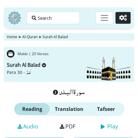
Search
Go
Home
➤
Al-Quran
➤
Surah Al Balad
Makki |
20 Verses
Surah Al Balad
عَمَّ
Para 30 -
سورة البـلد
Reading
Translation
Tafseer
Audio
PDF
Play