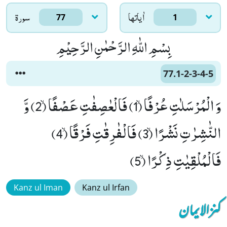
اٰياتها
سورۃ
77
1
بِسْمِ اللّٰهِ الرَّحْمٰنِ الرَّحِیْمِ
77.1-2-3-4-5
وَ الْمُرْسَلٰتِ عُرْفًاۙ (1) فَالْعٰصِفٰتِ عَصْفًاۙ (2) وَّ
النّٰشِرٰتِ نَشْرًاۙ (3) فَالْفٰرِقٰتِ فَرْقًاۙ (4)
فَالْمُلْقِیٰتِ ذِكْرًاۙ (5)
Kanz ul Iman
Kanz ul Irfan
کنزالایمان