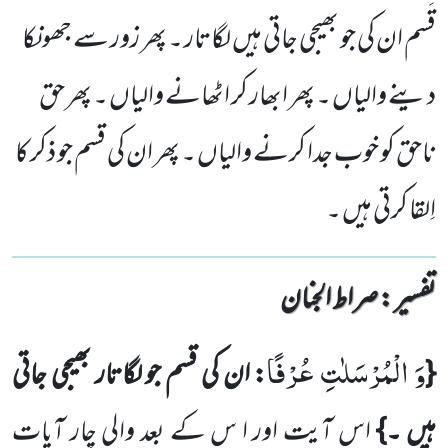
قَسم ان کی جو بھیجی جاتی ہیں لگاتار ۔ پھر زور سے جھونکا
دینے والیاں ۔ پھر ابھار کر اٹھانے والیاں ۔ پھر حق
ناحق کو خوب جدا کرنے والیاں ۔ پھر ان کی قسم جو ذکر کا
اِلقا کرتی ہیں ۔
تفسیر : ‎صراط الجنان
وَ الْمُرْسَلٰتِ عُرْفًا
{
: ان کی قسم جو لگاتار بھیجی جاتی
ہیں ۔}
اس آیت اور ا س کے بعد والی چار آیات