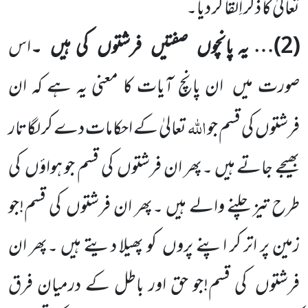
تعالیٰ کا ذکر اِلقا کر دیا۔
(
2
)… یہ پانچوں
صفتیں
فرشتوں
کی ہیں
۔
اس
صورت میں
ان پانچ آیات کا معنی یہ ہے کہ ان
اللّٰہ
فرشتوں
کی قسم جو
تعالیٰ کے احکامات دے کر لگاتار
بھیجے جاتے ہیں ۔پھر ان فرشتوں
کی قسم جو ہواؤں
کی
طرح تیز چلنے والے ہیں ۔پھر ان فرشتوں
کی قسم!جو
زمین پر اتر کر اپنے پروں
کو پھیلا دیتے ہیں ۔پھر ان
فرشتوں
کی قسم!جو حق اور باطل کے درمیان فرق