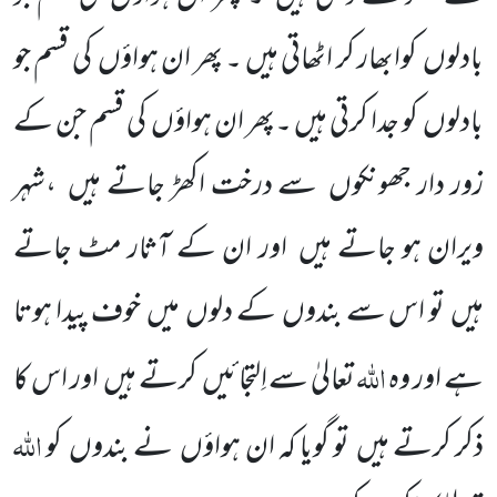
بادلوں
کوابھار کر اٹھاتی ہیں ۔ پھر ان ہواؤں
کی قسم جو
بادلوں
کو جدا کرتی ہیں ۔پھر ان ہواؤں
کی قسم جن کے
زور دار جھونکوں
سے درخت اکھڑ جاتے ہیں
،شہر
ویران ہو جاتے ہیں
اور ان کے آثار مٹ جاتے
ہیں
تو اس سے بندوں
کے دلوں
میں
خوف پیدا ہوتا
اللّٰہ
ہے اور وہ
تعالیٰ سے اِلتجائیں
کرتے ہیں
اور اس کا
اللّٰہ
ذکر کرتے ہیں
تو گویا کہ ان ہواؤں
نے بندوں
کو