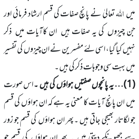
اللّٰہ
میں
تعالیٰ نے پانچ صفات کی قسم ارشاد فرمائی اور
جن چیزوں
کی یہ صفات ہیں
ان کاآیات میں
ذکر
نہیں
کیا گیا، اسی لئے مفسرین نے ان چیزوں
کی تفسیر
میں
بہت سی وجوہات ذکر کی ہیں ۔
(
1
)… یہ پانچوں صفتیں
ہواؤں
کی ہیں
۔
اس صورت
میں
ان پانچ آیات کا معنی یہ ہے کہ ان ہواؤں
کی قسم
جو لگاتار بھیجی جاتی ہیں ۔پھر ان ہواؤں
کی قسم جو زور
سے جھونکے دیتی ہیں
۔ پھر ان ہواؤں
کی قسم جو