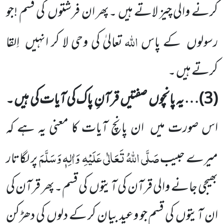
کرنے والی چیز لاتے ہیں ۔پھر ان فرشتوں
کی قسم !جو
اللّٰہ
رسولوں
کے پاس
تعالیٰ کی وحی لا کر انہیں
اِلقا
کرتے ہیں ۔
(
3
)… یہ پانچوں
صفتیں
قرآنِ پاک کی آیات کی ہیں ۔
اس صورت میں
ان پانچ آیات کا معنی یہ ہے کہ
صَلَّی اللّٰہُ تَعَالٰی عَلَیْہِ
وَاٰلِہٖ وَسَلَّمَ
میرے حبیب
پر لگاتار
بھیجی جانے والی قرآن کی آیتوں
کی قسم۔پھر قرآن کی
ان آیتوں
کی قسم جو وعید بیان
کر کے دلوں
کی دھڑکن