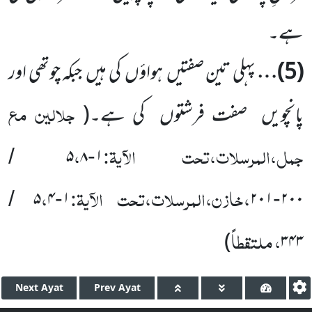
ہے۔
(
5
)…
پہلی تین صفتیں
ہواؤں
کی ہیں
جبکہ چوتھی اور
جلالین مع
پانچویں
صفت فرشتوں
کی ہے۔
(
جمل،المرسلات،تحت الآیۃ:
،
۵
۸
۱
/
-
،خازن،المرسلات،تحت الآیۃ:
،
۵
۴
۱
۲۰۱
۲۰۰
/
-
-
، ملتقطاً
)
۳۴۳
Next
Ayat
Prev
Ayat