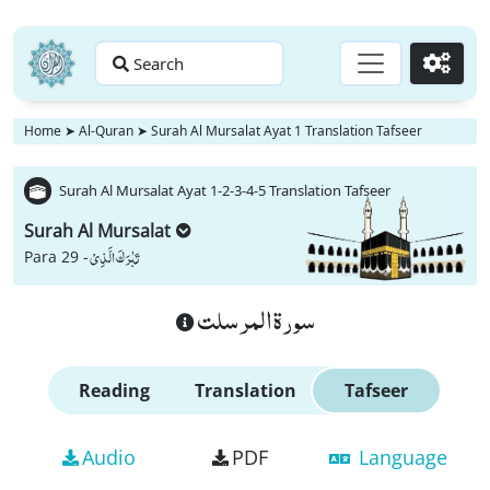
Search
Go
Home
➤
Al-Quran
➤
Surah Al Mursalat Ayat 1 Translation Tafseer
Surah Al Mursalat Ayat 1-2-3-4-5 Translation Tafseer
Surah Al Mursalat
تَبٰرَكَ الَّذِیْ
Para 29 -
سورة المرسلت
Reading
Translation
Tafseer
Audio
PDF
Language