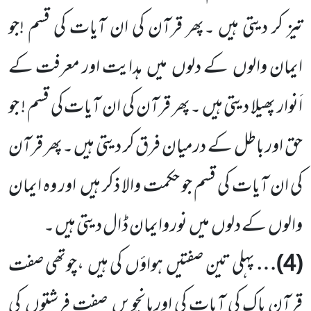
تیز کر دیتی ہیں ۔پھر قرآن کی ان آیات کی قسم !جو
ایمان والوں
کے دلوں
میں
ہدایت اور معرفت کے
اَنوار پھیلا دیتی ہیں ۔پھر قرآن کی ان آیات کی قسم ! جو
حق اور باطل کے درمیان فرق کر دیتی ہیں ۔پھر قرآن
کی ان آیات کی قسم جو حکمت والا ذکر ہیں
اور وہ ایمان
والوں
کے دلوں
میں
نور وایمان ڈ ال دیتی ہیں ۔
(
4
)…
پہلی تین صفتیں
ہواؤں
کی ہیں
،چوتھی صفت
قرآنِ پاک کی آیات کی اورپانچویں
صفت فرشتوں
کی