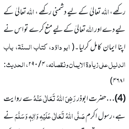
اللّٰہ
اللّٰہ
رکھے،
تعالیٰ کے لیے دشمنی رکھے ،
تعالیٰ کے
اللّٰہ
لیے دے اور
تعالیٰ کے لیے منع کرے تو اس نے
ابو داؤد، کتاب السنّۃ، باب
اپنا ایمان کامل کرلیا۔
(
الدلیل علی زیادۃ الایمان ونقصانہ،
، الحدیث:
۲۹۰
/
۴
)
۴۶۸۱
رَضِیَ اللّٰہُ تَعَالٰی عَنْہُ
(
4
)…
حضرت ابوذر
سے روایت
صَلَّی اللّٰہُ تَعَالٰی عَلَیْہِ وَاٰلِہٖ وَسَلَّمَ
ہے،رسول اکرم
نے