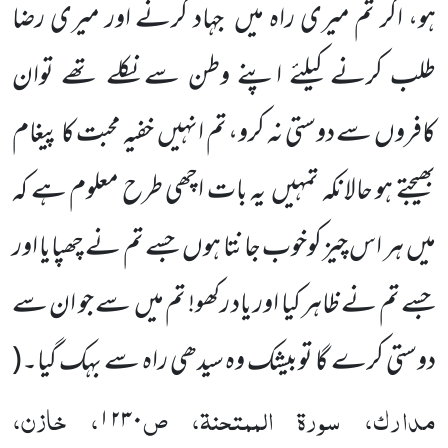
ہو، اگر تم میری راہ میں
جہاد کرنے اور میری رضا
طلب کرنے کیلئے اپنے وطن سے نکلے تھے توان
کافروں سے دوستی نہ کرو، تم انہیں
خفیہ محبت کا پیغام
بھیجتے ہو حالانکہ تمہیں
یہ بات اچھی طرح معلوم ہے کہ
میں
ہر اس چیز کوخوب جانتا ہوں
جسے تم نے چھپایا اور
جسے تم نے ظاہر کیا اور یاد رکھو! تم میں
سے جو ان سے
دوستی کرے گا توبیشک وہ سیدھی راہ سے بہک گیا۔
(
مدارک، سورۃ الممتحنۃ، ص
، خازن،
۱۲۳۰