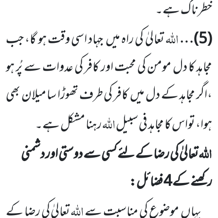
خطرناک ہے۔
اللّٰہ
(
5
)…
تعالیٰ کی راہ میں
جہاد اسی وقت
ہو گا، جب
مجاہد کا دل مومن کی محبت اور کافر کی عدوات سے پُر ہو
،اگر مجاہد کے دل میں
کافر کی طرف تھوڑا سا میلان بھی
اللّٰہ
ہوا، تواس کا مجاہد فی سبیل
رہنا مشکل ہے۔
اللّٰہ
تعالیٰ کی رضا کے لئے کسی سے دوستی اور دشمنی
رکھنے کے
4
فضائل:
اللّٰہ
یہاں
موضوع کی مناسبت سے
تعالیٰ کی رضا کے