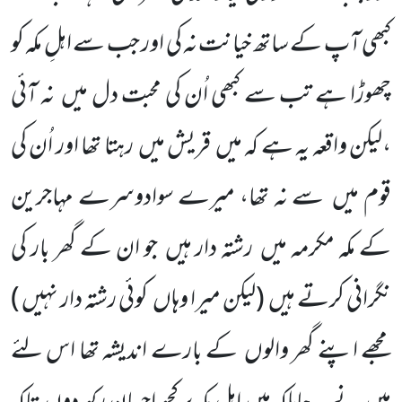
کبھی آپ کے ساتھ خیانت نہ کی اور جب سے اہلِ مکہ کو
چھوڑا ہے تب سے کبھی اُن کی محبت دل میں
نہ آئی
،لیکن واقعہ یہ ہے کہ میں
قریش میں
رہتا تھا اور اُن کی
قوم میں
سے نہ تھا، میرے سوادوسرے مہاجرین
کے مکہ مکرمہ میں
رشتہ دار ہیں
جو ان کے گھر بار کی
نگرانی کرتے ہیں
(لیکن میرا وہاں
کوئی رشتہ دار نہیں )
مجھے اپنے گھر والوں
کے بارے اندیشہ تھا اس لئے