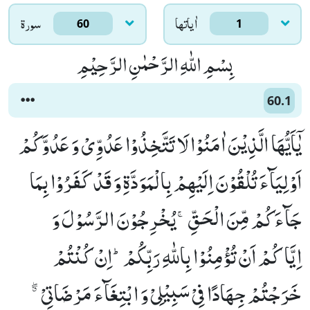
اٰياتها
سورۃ
60
1
بِسْمِ اللّٰهِ الرَّحْمٰنِ الرَّحِیْمِ
60.1
یٰۤاَیُّهَا الَّذِیْنَ اٰمَنُوْا لَا تَتَّخِذُوْا عَدُوِّیْ وَ عَدُوَّكُمْ
اَوْلِیَآءَ تُلْقُوْنَ اِلَیْهِمْ بِالْمَوَدَّةِ وَ قَدْ كَفَرُوْا بِمَا
جَآءَكُمْ مِّنَ الْحَقِّۚ-یُخْرِجُوْنَ الرَّسُوْلَ وَ
اِیَّاكُمْ اَنْ تُؤْمِنُوْا بِاللّٰهِ رَبِّكُمْؕ-اِنْ كُنْتُمْ
خَرَجْتُمْ جِهَادًا فِیْ سَبِیْلِیْ وَ ابْتِغَآءَ مَرْضَاتِیْ ﳓ