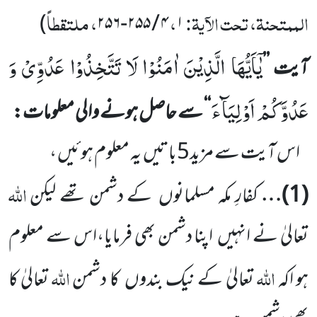
الممتحنۃ، تحت الآیۃ:
،
، ملتقطاً
)
۲۵۶
-
۲۵۵
/
۴
۱
یٰۤاَیُّهَا الَّذِیْنَ اٰمَنُوْا لَا تَتَّخِذُوْا عَدُوِّیْ وَ
آیت
’’
عَدُوَّكُمْ اَوْلِیَآءَ
‘‘
سے حاصل ہونے والی معلومات:
اس آیت سے مزید
5
باتیں
یہ معلوم ہوئیں ،
اللّٰہ
(
1
)…
کفارِ مکہ مسلمانوں
کے دشمن تھے لیکن
تعالیٰ نے انہیں
اپنا دشمن بھی فرمایا،اس سے معلوم
اللّٰہ
اللّٰہ
ہو اکہ
تعالیٰ کے نیک بندوں
کا دشمن
تعالیٰ کا