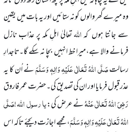
میں
نے یہ چاہا کہ میں
اہلِ مکہ پر
کچھ احسان رکھ دوں
تاکہ
وہ میرے گھر والوں
کو نہ ستائیں
اور یہ بات میں
یقین
اللّٰہ
سے جانتا ہوں
کہ
تعالیٰ اہلِ مکہ پر
عذاب نازل
فرمانے
والا ہے،میرا خط انہیں
بچا نہ سکے گا۔تاجدارِ
صَلَّی اللّٰہُ تَعَالٰی عَلَیْہِ وَاٰلِہٖ وَسَلَّمَ
رسالت
نے اُن کا یہ
عذر
قبول فرمایا اور ان کی تصدیق کی۔ حضرت عمر فاروق
رَضِیَ اللّٰہُ تَعَالٰی عَنْہُ
یا
رسول
اللّٰہ
صَلَّی
نے عرض کی:
!
اللّٰہُ تَعَالٰی عَلَیْہِ وَاٰلِہٖ
وَسَلَّمَ
، مجھے اجازت دیجئے تاکہ
اس