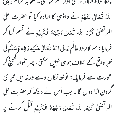
رَضِیَ
مانگا تووہ انکار کر گئی اور قسم کھا گئی۔ صحابہ ٔکرام
اللّٰہُ تَعَالٰی عَنْہُمْ
نے واپسی کا ارادہ کیا تو حضرت علی
کَرَّمَ اللّٰہ تَعَالٰی وَجْہَہُ الْکَرِیْم
المرتضیٰ
نے قسم کھا کر
صَلَّی اللّٰہُ تَعَالٰی عَلَیْہِ وَاٰلِہٖ وَسَلَّمَ
فرمایا:
سرکارِ دو عالَم
کی
خبر واقع کے خلاف ہوہی نہیں
سکتی ،پھر تلوار کھینچ کر
عورت سے فرمایا
:
تو خط نکال دے ورنہ میں
تیری
ـ
گردن اڑا دوں
گا۔ جب اُس نے دیکھا کہ حضرت علی
کَرَّمَ اللّٰہ
تَعَالٰی وَجْہَہُ الْکَرِیْم
المرتضیٰ
قتل کرنے پر