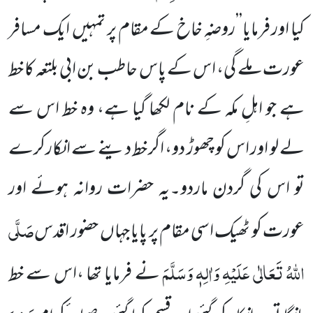
کیا اور فرمایا’’روضہِ خاخ کے مقام پر تمہیں
ایک مسافر
عورت ملے گی، اس کے پاس حاطب بن ابی بلتعہ کا خط
ہے جو اہلِ مکہ کے نام لکھا گیا ہے، وہ خط اس سے
لے لو اور اس کو چھوڑ دو، اگر خط دینے سے انکارکرے
تو اس کی گردن ماردو۔یہ حضرات روانہ ہوئے اور
صَلَّی
عورت کو ٹھیک اسی مقام پر پایا جہاں
حضور اقدس
اللّٰہُ تَعَالٰی عَلَیْہِ وَاٰلِہٖ وَسَلَّمَ
نے فرمایا تھا ،اس سے خط