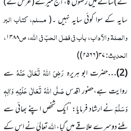
کے)
سائے میں
رکھوں
گا، آج میرے
(عرش کے)
مسلم، کتاب البر
سایہ کے سوا کوئی سایہ نہیں ۔
(
والصلۃ والآداب، باب فی فضل الحبّ فی اللّٰہ، ص
،
۱۳۸۸
الحدیث:
)
۳۷(۲۵۶۶)
رَضِیَ اللّٰہُ تَعَالٰی عَنْہُ
(
2
)…
حضرت ابو ہریرہ
سے
صَلَّی اللّٰہُ تَعَالٰی عَلَیْہِ وَاٰلِہٖ
روایت ہے،حضور
اقدس
وَسَلَّمَ
نے ارشاد فرمایا:
’’ایک شخص اپنے بھائی سے
اللّٰہ
ملنے دوسرے علاقے میں
گیا،
تعالیٰ نے اس کے