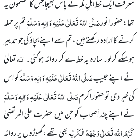
معرفت ایک خط اہلِ مکہ کے پاس بھیجا جس کا مضمون یہ
صَلَّی اللّٰہُ تَعَالٰی عَلَیْہِ وَاٰلِہٖ وَسَلَّمَ
تھا:حضور انور
تم پر حملہ
کرنے کا ارادہ رکھتے ہیں ، تم سے اپنے بچاؤ کی جو تدبیر
اللّٰہ
ہوسکے کرلو۔ سارہ
یہ خط لے کر روانہ ہوگئی۔
تعالیٰ
صَلَّی اللّٰہُ تَعَالٰی عَلَیْہِ وَاٰلِہٖ وَسَلَّمَ
نے اپنے حبیب
کو اس
صَلَّی اللّٰہُ تَعَالٰی
عَلَیْہِ وَاٰلِہٖ وَسَلَّمَ
کی خبر دی تو حضور اکرم
نے اپنے چند اَصحاب کو جن میں
حضرت علی المرتضیٰ
کَرَّمَ اللّٰہ تَعَالٰی وَجْہَہُ الْکَرِیْم
بھی تھے ،
گھوڑوں
پر روانہ