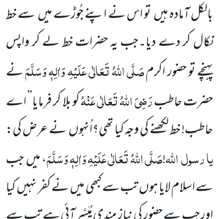
بالکل آمادہ ہیں
تو اس نے اپنے جُوڑے میں
سے خط
نکال کر دے دیا۔جب یہ حضرات خط
لے کر واپس
صَلَّی اللّٰہُ تَعَالٰی عَلَیْہِ وَاٰلِہٖ وَسَلَّمَ
پہنچے تو حضور اکرم
نے
رَضِیَ اللّٰہُ تَعَالٰی عَنْہُ
حضرت حاطب
کو بلا کر فرمایا’’ اے
حاطب!
خط لکھنے کی وجہ کیا تھی؟اُنہوں
نے عرض کی:
یا
رسول
اللّٰہ
صَلَّی اللّٰہُ تَعَالٰی عَلَیْہِ وَاٰلِہٖ وَسَلَّمَ
!
، میں
جب
سے اسلام لایا ہوں
تب سے کبھی میں
نے کفر نہیں
کیا
اور جب سے حضور کی نیاز مندی مُیَسَّر آئی ہے تب سے