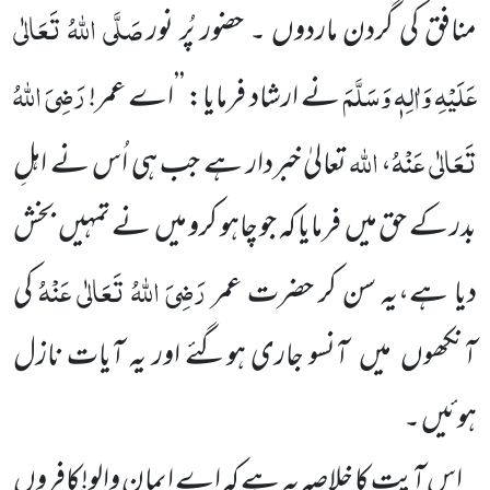
صَلَّی اللّٰہُ تَعَالٰی
منافق کی گردن ماردوں ۔ حضور پُر نور
عَلَیْہِ وَاٰلِہٖ وَسَلَّمَ
رَضِیَ اللّٰہُ
نے ارشاد فرمایا:
’’اے عمر!
تَعَالٰی عَنْہُ
اللّٰہ
،
تعالیٰ خبردار ہے جب ہی اُس نے اہلِ
بدر کے حق میں
فرمایا کہ جو چاہو کرو میں
نے تمہیں
بخش
رَضِیَ اللّٰہُ تَعَالٰی عَنْہُ
دیا ہے،یہ سن کر حضرت عمر
کی
آنکھوں
میں
آنسو جاری ہوگئے اور یہ آیات نازل
ہوئیں ۔
اس آیت کا خلاصہ یہ ہے کہ اے ایمان والو!کافروں