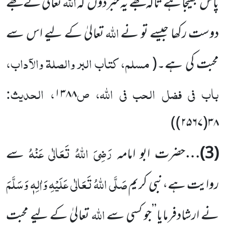
اللّٰہ
پاس بھیجا ہے تاکہ تجھے یہ
خبردوں
کہ
تعالیٰ نے تجھے
اللّٰہ
دوست رکھا جیسے تو نے
تعالیٰ کے لیے اس سے
مسلم، کتاب البر والصلۃ والآداب،
محبت کی ہے۔
(
باب فی فضل الحب فی اللّٰہ، ص
، الحدیث:
۱۳۸۸
)
۳۸(۲۵۶۷)
رَضِیَ اللّٰہُ تَعَالٰی عَنْہُ
(
3
)…
حضرت ابو امامہ
سے
صَلَّی اللّٰہُ تَعَالٰی عَلَیْہِ وَاٰلِہٖ وَسَلَّمَ
روایت ہے،نبی
کریم
اللّٰہ
نے ارشادفرمایا’’جو
کسی سے
تعالیٰ کے لیے محبت