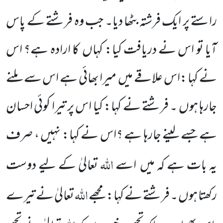
راستے پر ایک فرشتہ بٹھا دیا۔ جب وہ
فرشتے کے پاس
آیا تو اس نے دریافت کیا: کہاں
کا ارادہ ہے؟ اس
نے کہا :اس علاقے میں
میرا بھائی ہے اس سے ملنے
جارہا ہوں ۔ فرشتے نے کہا: کیا اس پر تیرا کوئی احسان
ہے جسے لینے جارہا ہے ؟اس نے کہا: نہیں ، صرف
اللّٰہ
یہ بات ہے کہ
میں
اسے
تعالیٰ کے لیے دوست
اللّٰہ
رکھتا ہوں ۔ فرشتے نے کہا: مجھے
تعالیٰ نے تیرے