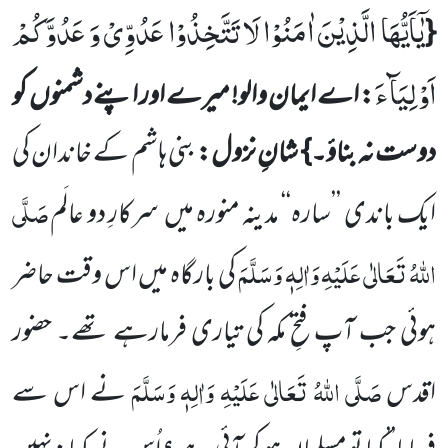
یٰۤاَیُّهَا الَّذِیْنَ اٰمَنُوْا لَا تَتَّخِذُوْا عَدُوِّیْ وَ عَدُوَّكُمْ
{
اَوْلِیَآءَ
: اے ایمان والو! میرے اور اپنے دشمنوں
کو
دوست نہ بناؤ۔}
شانِ نزول:
بنی ہاشم کے خاندان کی
صَلَّی
ایک باندی ’’سارہ‘‘ مدینہ منورہ میں
سرکارِ دو عالَم
اللّٰہُ تَعَالٰی عَلَیْہِ وَاٰلِہٖ وَسَلَّمَ
کی بارگاہ میں اس وقت حاضر
ہوئی جب آپ فتحِ مکہ کی تیاری فرمارہے تھے۔ حضور
صَلَّی اللّٰہُ تَعَالٰی عَلَیْہِ وَاٰلِہٖ وَسَلَّمَ
اقدس
نے اس سے