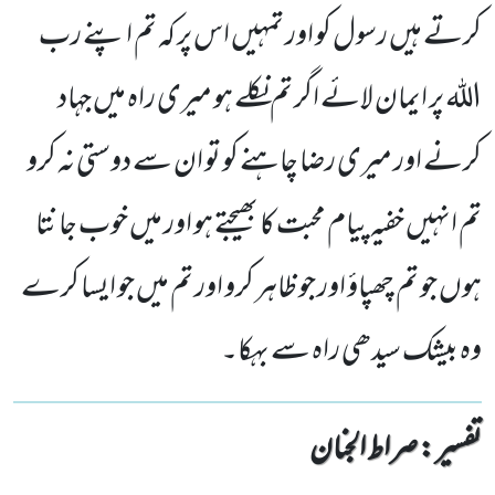
کرتے ہیں رسول کو اور تمہیں اس پر کہ تم اپنے رب
اللہ پر ایمان لائے اگر تم نکلے ہو میری راہ میں جہاد
کرنے اور میری رضا چاہنے کو تو ان سے دوستی نہ کرو
تم انہیں خفیہ پیام محبت کا بھیجتے ہو اور میں خوب جانتا
ہوں جو تم چھپاؤ اور جو ظاہر کرو اور تم میں جو ایسا کرے
وہ بیشک سیدھی راہ سے بہکا۔
تفسیر : ‎صراط الجنان