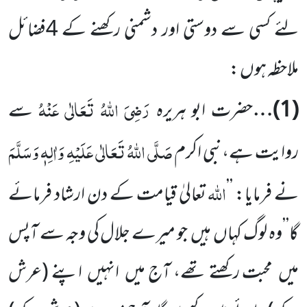
لئے کسی سے دوستی اور دشمنی رکھنے کے
4
فضائل
ملاحظہ ہوں :
رَضِیَ اللّٰہُ تَعَالٰی عَنْہُ
(
1
)…
حضرت ابو ہریرہ
سے
صَلَّی اللّٰہُ تَعَالٰی عَلَیْہِ وَاٰلِہٖ وَسَلَّمَ
روایت ہے،نبی اکرم
اللّٰہ
نے فرمایا: ’’
تعالیٰ قیامت کے دن ارشاد فرمائے
گا’’وہ لوگ کہاں
ہیں
جو میرے جلال کی وجہ سے آپس
میں
محبت رکھتے تھے، آج میں
انہیں
اپنے
(عرش