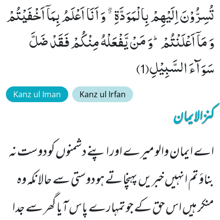
تُسِرُّوْنَ اِلَیْهِمْ بِالْمَوَدَّةِ ﳓ وَ اَنَا اَعْلَمُ بِمَاۤ اَخْفَیْتُمْ
وَ مَاۤ اَعْلَنْتُمْؕ-وَ مَنْ یَّفْعَلْهُ مِنْكُمْ فَقَدْ ضَلَّ
سَوَآءَ السَّبِیْلِ(1)
Kanz ul Iman
Kanz ul Irfan
کنزالایمان
اے ایمان والو میرے اور اپنے دشمنوں کو دوست نہ
بناؤ تم انہیں خبریں پہنچاتے ہو دوستی سے حالانکہ وہ
منکر ہیں اس حق کے جو تمہارے پاس آیا گھر سے جدا