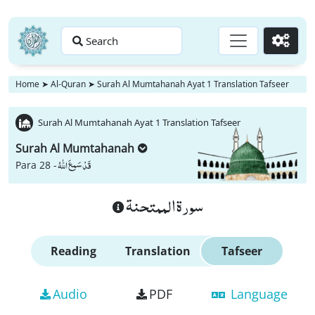
Search
Go
Home
➤
Al-Quran
➤
Surah Al Mumtahanah Ayat 1 Translation Tafseer
Surah Al Mumtahanah Ayat 1 Translation Tafseer
Surah Al Mumtahanah
قَدْ سَمِعَ اللّٰهُ
Para 28 -
سورة الممتحنة
Reading
Translation
Tafseer
Audio
PDF
Language