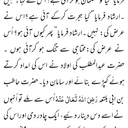
فرمایا’’ کیا تو مسلمان ہو کر آئی ہے؟ اُس نے کہا: نہیں
۔ارشاد فرمایا’’ کیا ہجرت کرکے آئی ہے؟اس نے
عرض کی: نہیں ۔ارشاد فرمایا’’ پھر کیوں
آئی ہو؟ اُس
نے عرض کی:محتاجی سے تنگ ہو کرآئی ہوں ۔
حضرت عبدالمطلب کی اولاد نے اس کی امداد کرتے
ہوئے کپڑے بنائے اور سامان دیا۔حضرت حاطب
رَضِیَ اللّٰہُ تَعَالٰی عَنْہُ
بن ابی بلتعہ
اُس سے ملے تو اُنہوں
نے اسے دس دینار دئیے، ایک چادر دی اوراس کی