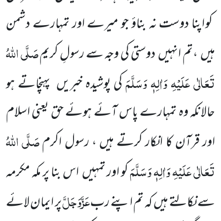
کو اپنا دوست نہ بناؤ جو میرے اور تمہارے دشمن
صَلَّی اللّٰہُ
ہیں
،تم انہیں
دوستی کی وجہ سے رسولِ کریم
تَعَالٰی عَلَیْہِ وَاٰلِہٖ وَسَلَّمَ
کی پوشیدہ خبریں
پہنچاتے ہو
حالانکہ وہ تمہارے پاس آئے
ہوئے حق یعنی اسلام
صَلَّی اللّٰہُ
اور قرآن کا انکار کرتے ہیں ،
رسول اکرم
تَعَالٰی عَلَیْہِ وَاٰلِہٖ وَسَلَّمَ
کو اور تمہیں
اس بنا پر مکہ مکرمہ
عَزَّوَجَلَّ
سے نکالتے ہیں
کہ تم اپنے رب
پر ایمان لائے