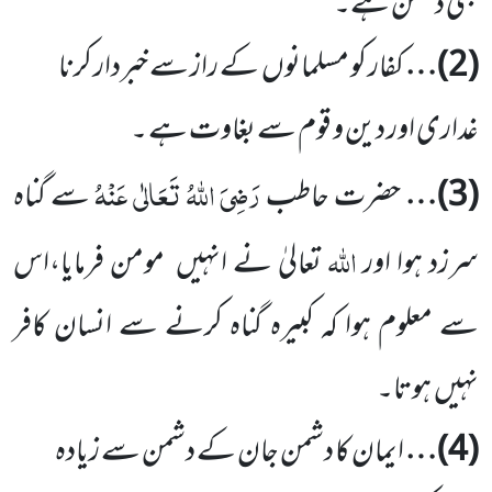
بھی دشمن ہے۔
(
2
)…
کفار کو مسلمانوں
کے راز سے خبردار کرنا
غداری اور دین و قوم سے بغاوت ہے ۔
رَضِیَ اللّٰہُ تَعَالٰی عَنْہُ
(
3
)…
حضرت حاطب
سے گناہ
اللّٰہ
سرزد ہوا اور
تعالیٰ نے انہیں
مومن فرمایا،اس
سے معلوم ہوا کہ کبیرہ گناہ کرنے سے انسان کافر
نہیں
ہوتا۔
(
4
)…
ایمان کا دشمن جان کے دشمن سے زیادہ