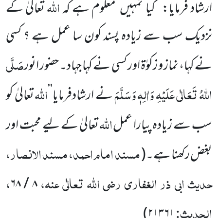
اللّٰہ
ارشاد فرمایا: ’’کیا
تمہیں
معلوم ہے کہ
تعالیٰ کے
نزدیک سب سے زیادہ پسند کون سا عمل ہے ؟ کسی
صَلَّی
نے کہا، نماز و زکوٰۃ اور کسی نے کہا جہاد۔
حضور انور
اللّٰہُ تَعَالٰی عَلَیْہِ وَاٰلِہٖ وَسَلَّمَ
اللّٰہ
نے ارشادفرمایا’’
تعالیٰ کو
اللّٰہ
سب سے زیادہ پیارا عمل
تعالیٰ کے لیے محبت اور
مسند امام احمد، مسند الانصار،
بغض رکھنا ہے۔
(
حدیث ابی ذر الغفاری
رضی اللّٰہ تعالٰی عنہ
،
،
۶۸
/
۸
الحدیث:
)
۲۱۳۶۱