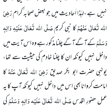
رَضِیَ
نہیں ہے ،لہٰذا اَحادیث میں جو بعض صحابہ ٔکرام
اللہ تَعَالٰی عَنْہُمْ
صَلَّی اللہ تَعَالٰی عَلَیْہِ وَاٰلِہٖ
کا نبی کریم
وَسَلَّمَ
کے آگے آگے چلنا مذکور ہے وہ اس آیت میں
داخل نہیں کیونکہ ان کا چلنا خادم کی حیثیت سے تھا،
رَضِیَ اللہ تَعَالٰی عَنْہُ
یونہی حضرت ابو بکر صدیق
کا
امامت کروانابھی اس میں داخل نہیں کیونکہ آپ کا یہ
صَلَّی اللہ تَعَالٰی عَلَیْہ وَاٰلِہٖ وَسَلَّمَ
عمل حضورِ اقدس
کی