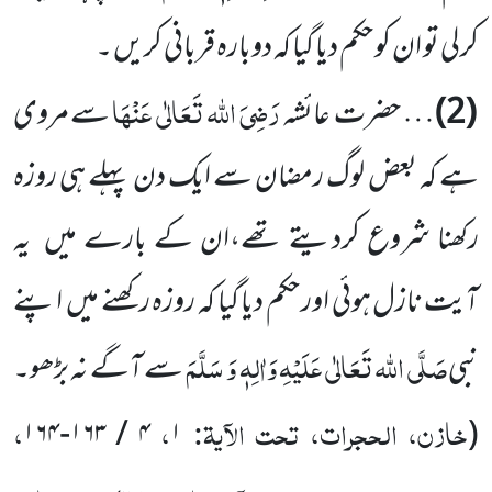
کرلی تو ان کو حکم دیا گیا کہ دوبارہ قربانی کریں ۔
رَضِیَ اللہ تَعَالٰی عَنْہَا
(2)
… حضرت عائشہ
سے مروی
ہے کہ بعض لوگ رمضان سے ایک دن پہلے ہی روزہ
رکھنا شروع کردیتے تھے،ان کے بارے میں یہ
آیت نازل ہوئی اور حکم دیا گیا کہ روزہ رکھنے میں اپنے
صَلَّی اللہ تَعَالٰی عَلَیْہِ وَاٰلِہٖ وَ سَلَّمَ
نبی
سے آگے نہ بڑھو۔
خازن، الحجرات، تحت الآیۃ:
،
،
۴ / ۱۶۳-۱۶۴
۱
(