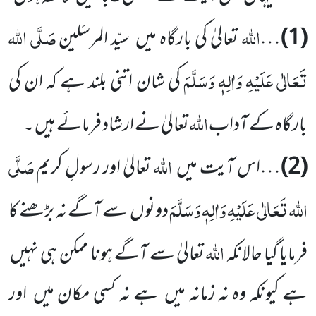
اللہ
صَلَّی اللہ
(1)
…
تعالیٰ کی بارگاہ میں سیّد المرسَلین
تَعَالٰی عَلَیْہِ وَاٰلِہٖ وَسَلَّمَ
کی شان اتنی بلند ہے کہ ان کی
اللہ
بارگاہ کے آداب
تعالیٰ نے ارشاد فرمائے ہیں ۔
اللہ
صَلَّی
(2)
…اس آیت میں
تعالیٰ اور رسولِ کریم
اللہ تَعَالٰی عَلَیْہِ وَاٰلِہٖ وَسَلَّمَ
دونوں سے آگے نہ بڑھنے کا
اللہ
فرمایا گیا حالانکہ
تعالیٰ سے آگے ہونا ممکن ہی نہیں
ہے کیونکہ وہ نہ زمانہ میں ہے نہ کسی مکان میں اور