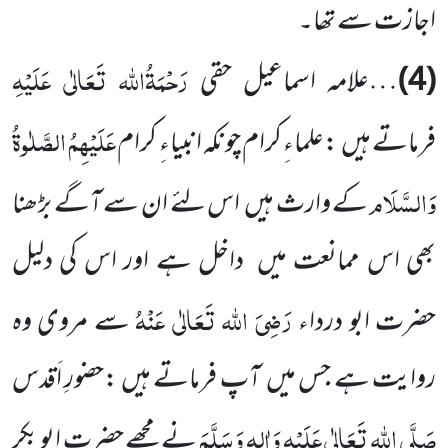
اجازت سے تھا۔
رَحْمَۃُاللہ تَعَالٰی عَلَیْہِ
(4)
…علامہ اسماعیل حقی
عَلَیْہِمُ الصَّلٰوۃُ
فرماتے ہیں :علماءِ کرام چونکہ انبیاءِ کرام
وَالسَّلَام
کے وارث ہیں اس لئے ان سے آگے بڑھنا
بھی اس ممانعت میں داخل ہے اور اس کی دلیل
رَضِیَ اللہ تَعَالٰی عَنْہُ
حضرت ابو درداء
سے مروی وہ
روایت ہے جس میں آپ فرماتے ہیں :حضورِ اَقدس
صَلَّی اللہ تَعَالٰی عَلَیْہِ وَاٰلِہٖ وَسَلَّمَ
نے مجھے حضرت ابو بکر