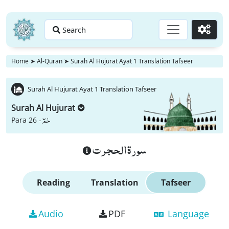
Search
Go
Home
➤
Al-Quran
➤
Surah Al Hujurat Ayat 1 Translation Tafseer
Surah Al Hujurat Ayat 1 Translation Tafseer
Surah Al Hujurat
حٰمٓ
Para 26 -
سورة الحجرت
Reading
Translation
Tafseer
Audio
PDF
Language