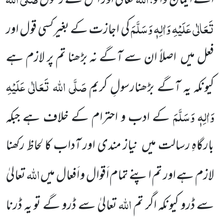
اے ایمان والو!
تعالیٰ اور اس کے رسول
تَعَالٰی عَلَیْہِ وَاٰلِہٖ وَسَلَّمَ
کی اجازت کے بغیرکسی قول اور
فعل میں اصلاً ان سے آگے نہ بڑھنا تم پر لازم ہے
صَلَّی اللہ تَعَالٰی عَلَیْہِ
کیونکہ یہ آگے بڑھنارسولِ کریم
وَاٰلِہٖ وَسَلَّمَ
کے ادب و احترام کے خلاف ہے جبکہ
بارگاہِ رسالت میں نیاز مندی اور آداب کا لحاظ رکھنا
اللہ
لازم ہے اور تم اپنے تمام اَقوال و اَفعال میں
تعالیٰ
اللہ
سے ڈرو کیونکہ اگر تم
تعالیٰ سے ڈرو گے تو یہ ڈرنا