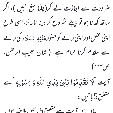
ضرورت سے اجازت لے کر
(چلنا منع نہیں )
، اگر
ساتھ کھانا ہو تو پہلے شروع کر دینا ناجائز،اسی طرح
عَلَیْہِ السَّلَام
اپنی عقل اور اپنی رائے کو حضور
کی رائے
سے مقدم کرنا حرام ہے۔
(
شان حبیب الرحمٰن،
ص
۲۲۴
)
لَا تُقَدِّمُوْا بَیْنَ یَدَیِ اللّٰهِ وَ رَسُوْلِهٖ
آیت ’’
‘‘ سے
متعلق5باتیں :
یہاں اس آیت سے متعلق5باتیں ملاحظہ ہوں