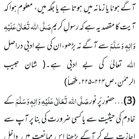
آگے ہونا یا زمانہ میں ہوتا ہے یا جگہ میں،
معلوم ہوا کہ
صَلَّی اللہ تَعَالٰی عَلَیْہِ
آیت کا مقصد یہ ہے کہ رسولِ کریم
وَاٰلِہٖ وَسَلَّمَ
سے آگے نہ بڑھو،ان کی بے ادبی دراصل
اللہ
تعالیٰ کی بے ادبی ہے۔
(
شان حبیب
الرحمٰن،ص
۲۲۴-۲۲۵، ملخصاً
)
صَلَّی اللہ تَعَالٰی عَلَیْہِ وَاٰلِہٖ وَسَلَّمَ
(3)
…حضور پُر نور
کے
خادم کی حیثیت سے یا کسی ضرورت کی بنا پر آپ سے
اجازت لے کر آگے بڑھنا اس ممانعت میں داخل