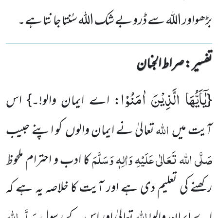
بڑھواور اللہ سے ڈرو بے شک اللہ سُنتا جانتا ہے۔
تفسیر : ‎صراط الجنان
یٰۤاَیُّهَا الَّذِیْنَ اٰمَنُوْا
{
: اے ایمان والو!۔} اس
اللہ
آیت میں
تعالیٰ نے ایمان والوں کو اپنے حبیب
صَلَّی اللہ تَعَالٰی عَلَیْہِ وَاٰلِہٖ وَسَلَّمَ
کا ادب و احترام ملحوظ
رکھنے کی تعلیم دی ہے اور آیت کا خلاصہ یہ ہے کہ
اللہ
صَلَّی اللہ