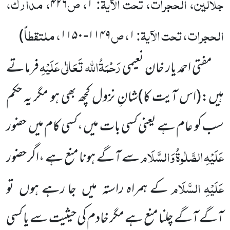
جلالین، الحجرات، تحت الآیۃ:
، ص
، مدارک،
۴۲۶
۱
الحجرات، تحت الآیۃ:
، ص
، ملتقطاً
)
۱۱۴۹-۱۱۵۰
۱
رَحْمَۃُاللہ تَعَالٰی عَلَیْہِ
مفتی احمد یار خان نعیمی
فرماتے
ہیں:
(اس آیت کا)
شانِ نزول کچھ بھی ہو مگر یہ حکم
سب کو عام ہے یعنی کسی بات میں ،کسی کام میں حضور
عَلَیْہِ
الصَّلٰوۃُ
وَالسَّلَام
سے آگے ہونا منع ہے ،اگر حضور
عَلَیْہِ السَّلَام
کے ہمراہ راستہ میں جا رہے ہوں تو
آگے آگے چلنا منع ہے مگر خادم کی حیثیت سے یا کسی