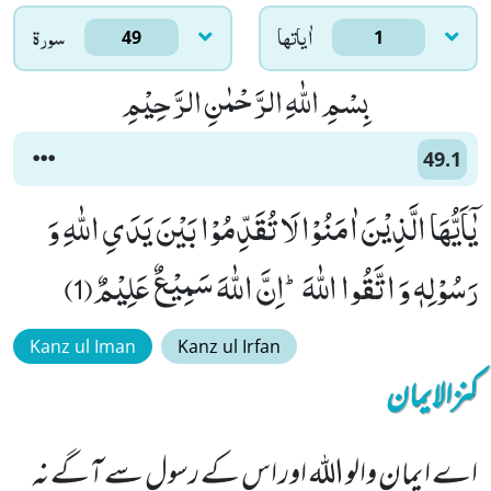
اٰياتها
سورۃ
49
1
بِسْمِ اللّٰهِ الرَّحْمٰنِ الرَّحِیْمِ
49.1
یٰۤاَیُّهَا الَّذِیْنَ اٰمَنُوْا لَا تُقَدِّمُوْا بَیْنَ یَدَیِ اللّٰهِ وَ
رَسُوْلِهٖ وَ اتَّقُوا اللّٰهَؕ-اِنَّ اللّٰهَ سَمِیْعٌ عَلِیْمٌ(1)
Kanz ul Iman
Kanz ul Irfan
کنزالایمان
اے ایمان والو اللہ اور اس کے رسول سے آگے نہ