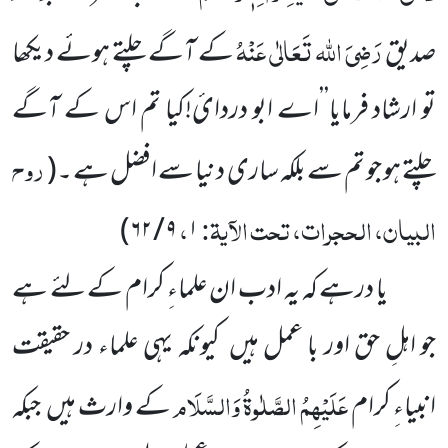
رَضِیَ اللہ تَعَالٰی عَنْہُ
صدیق
کے آگے چلتے ہوئے دیکھا
تو ارشاد فرمایا’’اے ابو دردائ!کیا تم اس کے آگے
روح
چلتے ہو جو تم سے بلکہ ساری دنیا سے افضل ہے ۔
(
البیان، الحجرات، تحت الآیۃ:
،
)
۹ / ۶۲
۱
یا درہے کہ یہ ادب ان علماءِ کرام کے لئے ہے
جو اہلِ حق اور با عمل ہیں کیونکہ یہی علماء در حقیقت
عَلَیْہِمُ الصَّلٰوۃُ وَالسَّلَام
انبیاءِ کرام
کے وارث ہیں جبکہ