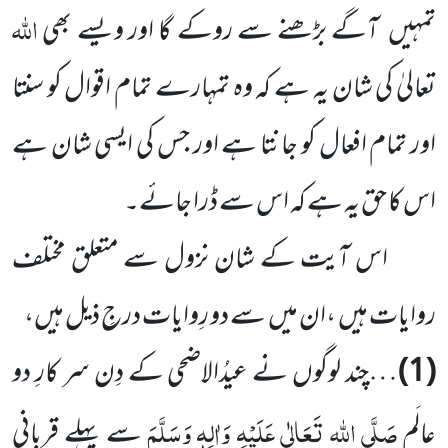
اللہ
تمہیں آگے بڑھنے سے روکے گا اور ویسے بھی
تعالیٰ کی شان یہ ہے کہ وہ تمہارے تمام اقوال کو سنتا
اور تمام افعال کو جانتا ہے اور جس کی ایسی شان ہے
اس کا حق یہ ہے کہ اس سے ڈرا جائے۔
اس آیت کے شان نزول سے متعلق مختلف
روایات ہیں ،ان میں سے دو رِوایات درجِ ذیل ہیں،
(1)
…چند لوگوں نے عیدُالاضحی کے دِن سر کارِ دو
صَلَّی اللہ تَعَالٰی عَلَیْہِ وَاٰلِہٖ وَسَلَّمَ
عالَم
سے پہلے قربانی