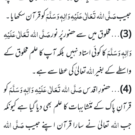
صَلَّی اللہ تَعَالٰی عَلَیْہِ وَاٰلِہٖ وَسَلَّمَ
حبیب
کو قرآن سکھایا ۔
صَلَّی اللہ تَعَالٰی عَلَیْہِ
(3)
…مخلوق میں سے حضور پُر نور
وَاٰلِہٖ وَسَلَّمَ
کا کوئی استاد نہیں بلکہ آپ کا علم مخلوق کے
اللہ
واسطے کے بغیر
تعالیٰ کی عطا سے ہے۔
صَلَّی اللہ تَعَالٰی عَلَیْہِ وَاٰلِہٖ وَسَلَّمَ
(4)
… حضورِ اقدس
کو
قرآنِ پاک کے مُتَشابہات کا علم بھی دیا گیا ہے کیونکہ
اللہ
صَلَّی اللہ
جب
تعالیٰ نے سارا قرآن اپنے حبیب