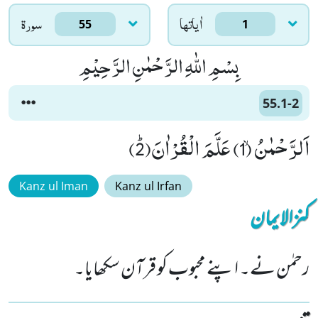
اٰياتها
سورۃ
55
1
بِسْمِ اللّٰهِ الرَّحْمٰنِ الرَّحِیْمِ
55.1-2
اَلرَّحْمٰنُۙ (1) عَلَّمَ الْقُرْاٰنَﭤ(2)
Kanz ul Iman
Kanz ul Irfan
کنزالایمان
رحمٰن نے۔ اپنے محبوب کو قرآن سکھایا۔