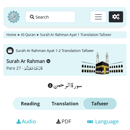
Search
Go
Home
➤
Al-Quran
➤
Surah Ar Rahman Ayat 1 Translation Tafseer
Surah Ar Rahman Ayat 1-2 Translation Tafseer
Surah Ar Rahman
قَالَ فَمَا خَطْبُكُمْ
Para 27 -
سورة الرحمن
Reading
Translation
Tafseer
Audio
PDF
Language