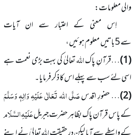
والی معلومات:
اِس معنی کے اعتبار سے ان آیات
سے 5باتیں معلوم ہوئیں ،
اللہ
(1)
…قرآنِ پاک
تعالیٰ کی بہت بڑی نعمت ہے
اسی لئے سب سے پہلے اس کا ذکر فرمایا۔
صَلَّی اللہ تَعَالٰی عَلَیْہِ وَاٰلِہٖ وَسَلَّمَ
(2)
… حضورِ اقدس
عَلَیْہِ
السَّلَام
کے پاس قرآن پاک بظاہر حضرت جبریل
اللہ
کے واسطے سے آیا لیکن در حقیقت
تعالیٰ نے اپنے