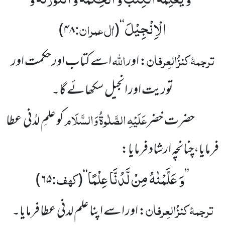
’’
الْاِنْجِیْلَ
اٰل عمران:
)
۴۸
(
‘‘
ترجمۂ
کنزُالعِرفان
اللہ
: اور
اسے کتاب اور حکمت اور
توریت اور انجیل سکھائے گا۔
عَلَیْہِ
الصَّلٰوۃُ
وَالسَّلَام
حضرت خضر
کو علمِ لدُنی عطا
فرمایا،چنانچہ ارشاد فرمایا:
وَ عَلَّمْنٰهُ مِنْ لَّدُنَّا عِلْمًا
کہف:
)
۶۵
(
‘‘
’’
ترجمۂ
کنزُالعِرفان
: اور اسے اپنا علم لدنی عطا فرمایا۔