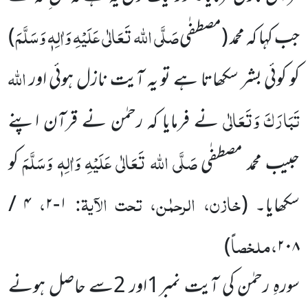
صَلَّی اللہ تَعَالٰی عَلَیْہِ وَاٰلِہٖ وَسَلَّمَ
جب کہا کہ محمد
(مصطفٰی
)
اللہ
کو کوئی بشر سکھاتا ہے تو یہ آیت نازل ہوئی اور
تَبَارَکَ
وَتَعَالٰی
نے فرمایا کہ رحمٰن نے قرآن اپنے
صَلَّی اللہ تَعَالٰی عَلَیْہِ وَاٰلِہٖ وَسَلَّمَ
حبیب محمد مصطفٰی
کو
خازن، الرحمٰن، تحت الآیۃ:
،
سکھایا۔
(
۱-۲
۴ /
،ملخصاً
)
۲۰۸
سورہِ رحمٰن کی آیت نمبر1اور 2سے حاصل ہونے