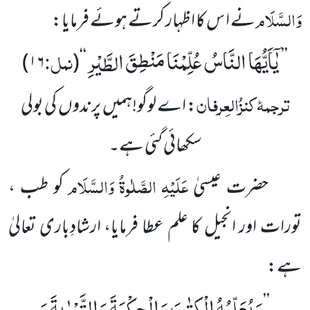
وَالسَّلَام
نے ا س کا اظہار کرتے ہوئے فرمایا:
یٰۤاَیُّهَا النَّاسُ عُلِّمْنَا مَنْطِقَ الطَّیْرِ
نمل:
)
۱۶
(
‘‘
’’
ترجمۂ
کنزُالعِرفان
: اے لوگو!ہمیں پرندوں کی بولی
سکھائی گئی ہے۔
عَلَیْہِ
الصَّلٰوۃُ
وَالسَّلَام
حضرت عیسیٰ
کو طب ،
تورات اور انجیل کا علم عطا فرمایا، ارشادِباری تعالیٰ
ہے:
وَ یُعَلِّمُهُ الْكِتٰبَ وَ الْحِكْمَةَ وَ التَّوْرٰىةَ وَ