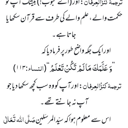
ترجمۂ
کنزُالعِرفان
: اور
(اے محبوب!)
بیشک آپ کو
حکمت والے، علم والے کی طرف سے قرآن سکھایا
جاتا ہے۔
اور ایک جگہ واضح طور پر فرمادیا کہ
وَ عَلَّمَكَ مَا لَمْ تَكُنْ تَعْلَمُ
النساء:
)
۱۱۳
(
‘‘
’’
ترجمۂ
کنزُالعِرفان
: اور آپ کو وہ سب کچھ سکھا دیا جو
آپ نہ جانتے تھے۔
صَلَّی اللہ تَعَالٰی
اس سے معلوم ہوا کہ سیّد المرسَلین