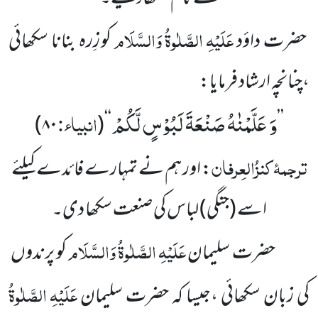
عَلَیْہِ
الصَّلٰوۃُ
وَالسَّلَام
حضرت داؤد
کو زِرہ بنانا سکھائی
،چنانچہ ارشاد فرمایا:
وَ عَلَّمْنٰهُ صَنْعَةَ لَبُوْسٍ لَّكُمْ
انبیاء:
)
۸۰
(
‘‘
’’
ترجمۂ
کنزُالعِرفان
: اور ہم نے تمہارے فائدے کیلئے
اسے
(جنگی)
لباس کی صنعت سکھا دی۔
عَلَیْہِ
الصَّلٰوۃُ
وَالسَّلَام
حضرت سلیمان
کو پرندوں
عَلَیْہِ
الصَّلٰوۃُ
کی زبان سکھائی ،جیسا کہ حضرت سلیمان