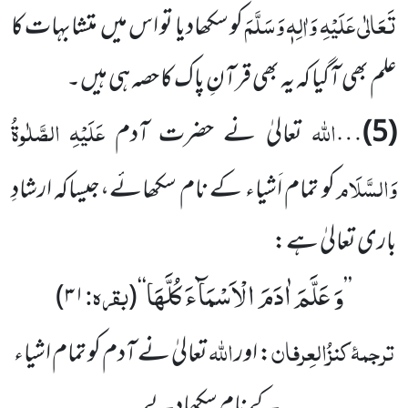
تَعَالٰی عَلَیْہِ وَاٰلِہٖ وَسَلَّمَ
کو سکھادیا تو اس میں متشابہات کا
علم بھی آگیا کہ یہ بھی قرآنِ پاک کا حصہ ہی ہیں۔
اللہ
عَلَیْہِ
الصَّلٰوۃُ
(5)
…
تعالیٰ نے حضرت آدم
وَالسَّلَام
کو تمام اَشیاء کے نام سکھائے،جیساکہ ارشادِ
باری تعالیٰ ہے:
وَ عَلَّمَ اٰدَمَ الْاَسْمَآءَ كُلَّهَا
بقرہ:
)
۳۱
(
‘‘
’’
ترجمۂ
کنزُالعِرفان
اللہ
: اور
تعالیٰ نے آدم کو تمام اشیاء
کے نام سکھادیے۔