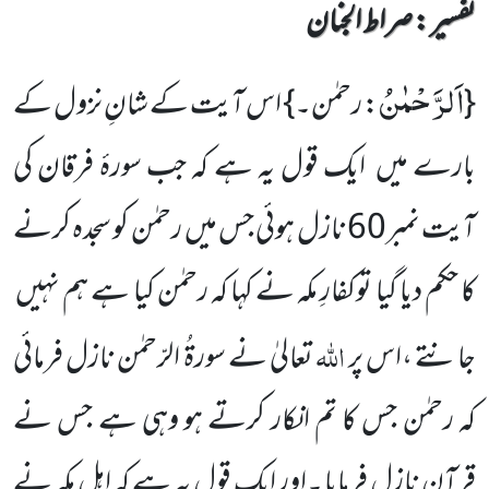
تفسیر : ‎صراط الجنان
اَلرَّحْمٰنُ
{
: رحمٰن۔} اس آیت کے شانِ نزول کے
بارے میں ایک قول یہ ہے کہ جب سورۂ فرقان کی
آیت نمبر60 نازل ہوئی جس میں رحمٰن کو سجدہ کرنے
کا حکم دیا گیا توکفارِ مکہ نے کہا کہ رحمٰن کیا ہے ہم نہیں
اللہ
جانتے ،اس پر
تعالیٰ نے سورۃُ الرّحمٰن نازل فرمائی
کہ رحمٰن جس کا تم انکار کرتے ہو وہی ہے جس نے
قرآن نازل فرمایا ۔اور ایک قول یہ ہے کہ اہل ِمکہ نے