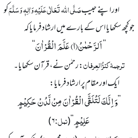
صَلَّی اللہ تَعَالٰی عَلَیْہِ وَاٰلِہٖ وَسَلَّمَ
اور اپنے حبیب
کو
جو کچھ سکھایا اس کے بارے میں ارشاد فرمایا کہ
اَلرَّحْمٰنُۙ(
۱)
عَلَّمَ الْقُرْاٰنَ
‘‘
’’
ترجمۂ
کنزُالعِرفان
: رحمٰن نے، قرآن سکھایا۔
ایک اور مقام پر ارشاد فرمایا:
وَ اِنَّكَ لَتُلَقَّى الْقُرْاٰنَ مِنْ لَّدُنْ حَكِیْمٍ
’’
عَلِیْمٍ
نمل:
)
۶
(
‘‘