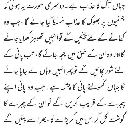
جہاں آگ کا عذاب ہے۔دوسری صورت یہ ہو گی کہ
جہنمیوں پر بھوک کا عذاب مُسلّط کیا جائے گا ،جب وہ
کھانے کے لئے چیخیں گے تو انہیں تھوہڑ کھلایا جائے
گااور وہ ان کے حَلق میں چبھ جائے گا، تب پانی کے
لئے شور مچائیں گے تو پھر انہیں وہاں لے جایا جائے
گا جہاں کَھولتے پانی کا چشمہ ہے۔جب وہ پانی اپنے
چہرے کے قریب کریں گے تو ان کے چہرے کا
گوشت گل کر اس میں گر پڑے گا ،پھر اسے پئیں گے