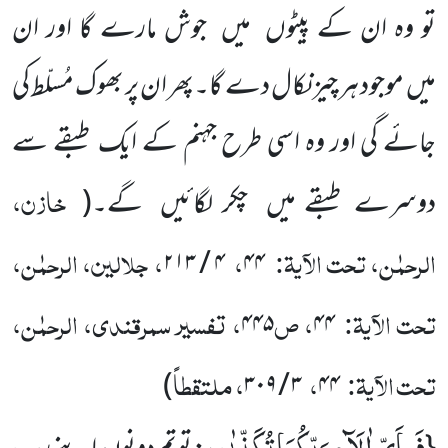
تو وہ ان کے پیٹوں میں جوش مارے گا اور ان
میں موجود ہر چیز نکال دے گا۔پھر ان پر بھوک مُسلّط کی
جائے گی اور وہ اسی طرح جہنم کے ایک طبقے سے
خازن،
دوسرے طبقے میں چکر لگائیں گے۔
(
الرحمٰن، تحت الآیۃ:
،
، جلالین، الرحمٰن،
۴ / ۲۱۳
۴۴
تحت الآیۃ:
، ص
، تفسیر سمرقندی، الرحمٰن،
۴۴۵
۴۴
تحت الآیۃ:
،
، ملتقطاً
)
۳ / ۳۰۹
۴۴
فَبِاَیِّ اٰلَآءِ رَبِّكُمَا تُكَذِّبٰنِ