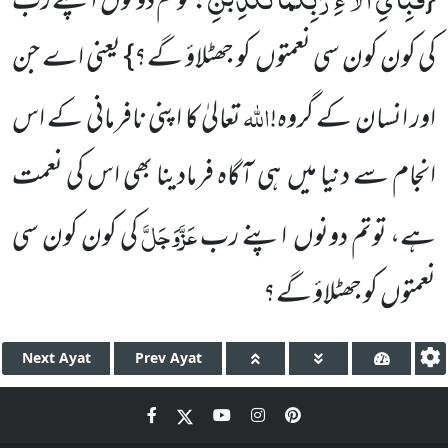
{
: توتم دونوں اپنے رب
کی کون کون سی نعمتوں کو جھٹلاؤ گے؟} یعنی اے جن
اللہ
اور انسان کے گروہ!
تعالیٰ کا اپنی نافرمانی کے اس
انجام سے دنیا میں ہی آگاہ فرمادینا بھی اس کی نعمت
عَزَّوَجَلَّ
ہے، توتم دونوں اپنے رب
کی کون کون سی
نعمتوں کو جھٹلاؤ گے؟
Next
Ayat
Prev
Ayat