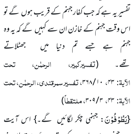
تفسیر یہ ہے کہ جب کفار جہنم کے قریب ہوں گے تو
اس وقت جہنم کے خازن ان سے کہیں گے کہ یہ وہ
جہنم ہے جسے تم دنیا میں جھٹلاتے
تفسیرکبیر، الرحمٰن، تحت
تھے۔
(
الآیۃ:
،
، تفسیر سمرقندی، الرحمٰن، تحت
۱۰ / ۳۶۸
۴۳
الآیۃ:
،
، ملتقطاً
)
۳ / ۳۰۹
۴۳
یَطُوْفُوْنَ
{
: جہنمی چکر لگائیں گے۔} اس آیت