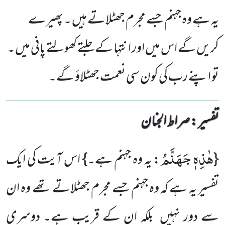
یہ ہے وہ جہنم جسے مجرم جھٹلاتے ہیں ۔ پھیرے
کریں گے اس میں اور انتہا کے جلتے کھولتے پانی میں ۔
تو اپنے رب کی کون سی نعمت جھٹلاؤ گے۔
تفسیر : ‎صراط الجنان
هٰذِهٖ جَهَنَّمُ
{
: یہ وہ جہنم ہے۔} اس آیت کی ایک
تفسیر یہ ہے کہ وہ جہنم جسے مجرم جھٹلاتے تھے وہ ان
سے دور نہیں بلکہ ان کے قریب ہے۔ دوسری