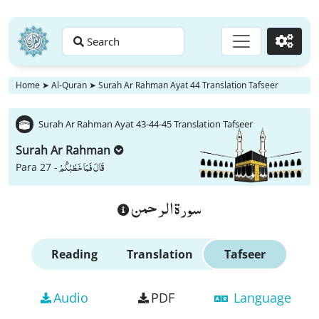
Search
Go
Home
➤
Al-Quran
➤
Surah Ar Rahman Ayat 44 Translation Tafseer
Surah Ar Rahman Ayat 43-44-45 Translation Tafseer
Surah Ar Rahman
قَالَ فَمَا خَطْبُكُمْ
Para 27 -
سورة الرحمن
Reading
Translation
Tafseer
Audio
PDF
Language