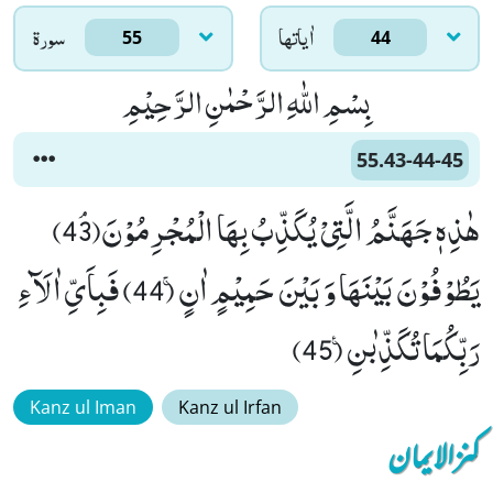
اٰياتها
سورۃ
55
44
بِسْمِ اللّٰهِ الرَّحْمٰنِ الرَّحِیْمِ
55.43-44-45
هٰذِهٖ جَهَنَّمُ الَّتِیْ یُكَذِّبُ بِهَا الْمُجْرِمُوْنَﭥ(43)
یَطُوْفُوْنَ بَیْنَهَا وَ بَیْنَ حَمِیْمٍ اٰنٍۚ (44) فَبِاَیِّ اٰلَآءِ
رَبِّكُمَا تُكَذِّبٰنِ۠ (45)
Kanz ul Iman
Kanz ul Irfan
کنزالایمان