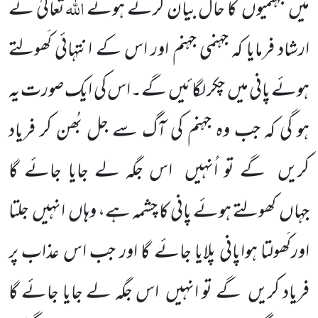
اللہ
میں جہنمیوں کا حال بیان کرتے ہوئے
تعالیٰ نے
ارشاد فرمایا کہ جہنمی جہنم اور اس کے انتہائی کَھولتے
ہوئے پانی میں چکر لگائیں گے۔اس کی ایک صورت یہ
ہو گی کہ جب وہ جہنم کی آگ سے جل بُھن کر فریاد
کریں گے تو اُنہیں اس جگہ لے جایا جائے گا
جہاں کھولتے ہوئے پانی کا چشمہ ہے، وہاں انہیں جلتا
اورکَھولتا ہواپانی پلایا جائے گا اور جب اس عذاب پر
فریاد کریں گے تو انہیں اس جگہ لے جایا جائے گا