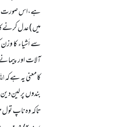
ہے،اس صورت م
میں )
عدل کرنے کا 
سے اَشیاء کا وزن 
آلات اور پیمان
الل
کامعنی یہ ہے کہ
بندوں
پر لین دین
تاکہ وہ ناپ تول م