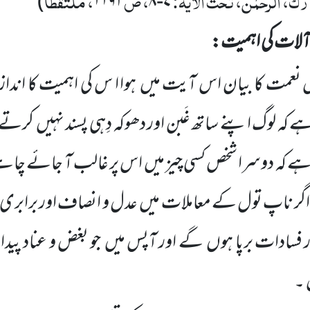
ک، الرحمٰن، تحت الآیۃ:
، ص
، ملتقطاً
)
۱۱۹۲
۸
-
۷
ٓلات کی اہمیت:
جس نعمت کا بیان اس آیت میں
ہوا ا س کی اہمیت کا اند
 ہے کہ لوگ اپنے ساتھ غَبن اور دھوکہ دِہی پسند نہیں
کرتے ا
ہے کہ دوسرا شخص کسی چیز میں
اس پر غالب آ جائے چاہے 
ذا اگر ناپ تول کے معاملات میں
عدل و انصاف اور برابری 
 فسادات برپا ہوں
گے اور آپس میں
جو بغض و عناد پیدا 
۔