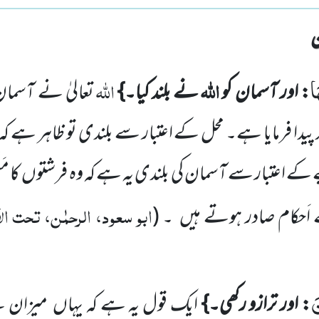
ا
اللہ
اللہ
: اور آسمان کو
نے بلند کیا۔}
تعالیٰ نے آسمان
 پیدا فرمایا ہے۔ محل کے اعتبار سے بلندی تو ظاہر ہے ک
ے کے اعتبار سے آسمان کی بلندی یہ ہے کہ وہ فرشتوں
کا م
ابو سعود، الرحمٰن، تحت الا
 اَحکام صادر ہوتے ہیں
۔
(
َ
: اور ترازو رکھی۔}
ایک قول یہ ہے کہ یہاں
میزان س