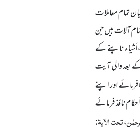
ان تمام معاملات
مام آلات ہیں
جن
،اَشیاء ناپنے کے
 بعد والی آیت
ا فرمائے اور اپنے
َحکام نافذ فرمائے
حمٰن، تحت الآیۃ: