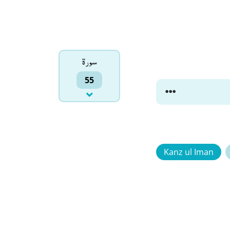
سورۃ
55
Kanz ul Iman