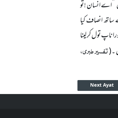
’’اے انسان !تو
ساتھ انصاف کیا
را ناپ تول کر لینا
تفسیر طبری،
 ۔
(
Next
Ayat