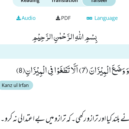
Reading
Translation
Tafseer
Audio
PDF
Language
بِسْمِ اللّٰهِ الرَّحْمٰنِ الرَّحِیْمِ
انَۙ (7) اَلَّا تَطْغَوْا فِی الْمِیْزَانِ(8)
Kanz ul Irfan
ے بلند کیا اور ترازو رکھی۔ کہ ترازو میں بے اعتدالی نہ کرو۔