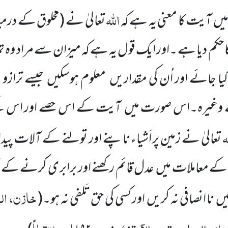
اللہ
یں
آیت کا معنی یہ ہے کہ
تعالیٰ نے
(مخلوق کے درمی
حکم دیا ہے ۔اور ایک قول یہ ہے کہ میزان سے مراد وہ ت
کیا جائے اور اُن کی مقداریں
معلوم ہوسکیں
جیسے ترازو 
ے وغیرہ۔اس صورت میں
آیت کے اس حصے اور اس کے
ہ
تعالیٰ نے زمین پر اَشیاء ناپنے اور تولنے کے آلات پید
 کے معاملات میں
عدل قائم رکھنے اور برابر ی کرنے کے ا
خازن، الر
یں
نا انصافی نہ کریں
اور کسی کی حق تَلفی نہ ہو۔
(