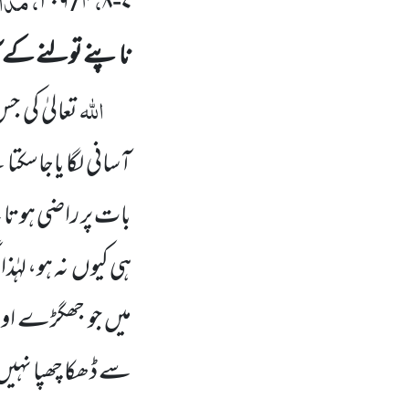
،
، مدار
۲۰۹
/
۴
۸
-
۷
ناپنے تولنے کے ا
اللہ
تعالیٰ کی 
آسانی لگا یاجاسکتا
بات پر راضی ہوتا 
ہی کیوں
نہ ہو، لہٰ
میں جو جھگڑے اور
سے ڈھکا چھپا نہیں