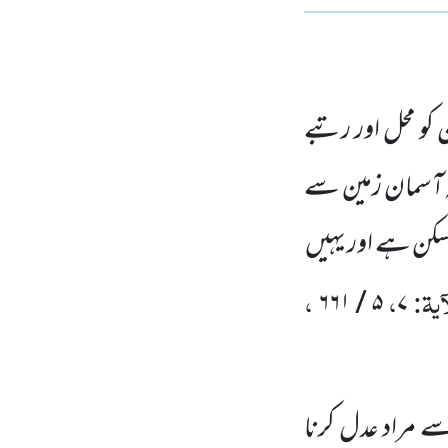
 کو محل اور رتبے
ہ آسمان زمین سے
َسکن ہے اور یہیں
ٓیۃ:
،
،
۶۶۱
/
۵
۷
ے مراد عدل کرنا