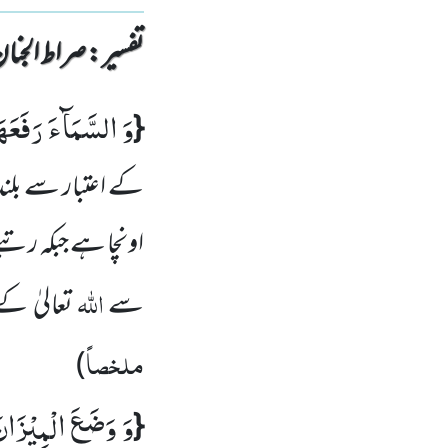
تفسیر : ‎صراط الجنان
وَ السَّمَآءَ رَفَعَهَ
{
کے اعتبار سے بلند
اونچا ہے جبکہ رتب
اللہ
سے
تعالیٰ کے
ملخصاً
)
وَ وَضَعَ الْمِیْزَان
{