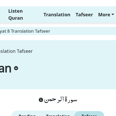
Listen
Translation
Tafseer
More
Quran
at 8 Translation Tafseer
slation Tafseer
an
سورة الرحمن