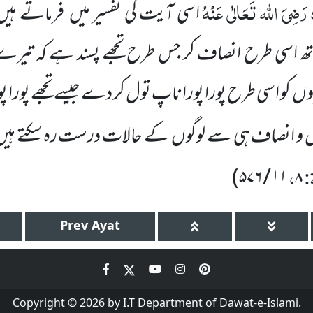
رَضِیَ اللہ تَعَالٰی عَنْہُ
اسی آیت کی تفسیر میں
فرماتے ہیں
 اسی طرح انصاف کر جس طرح تجھے پسند ہے کہ تیرے 
روں
کو اسی طرح پورا پورا ناپ تول کر دے جیسے تجھے پورا پو
دل و انصاف ہی سے لوگوں
کے حالات درست رہ سکتے ہیں
:
،
)
۵۷۶
/
۱۱
۸
Prev
Ayat
Copyright © 2026 by I.T Department of Dawat-e-Islami.