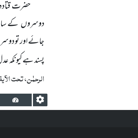
حضرت قتادہ
دوسروں
کے ساتھ
جائے اور تو دوس
پسند ہے کیونکہ ع
الرحمٰن، تحت الآیۃ