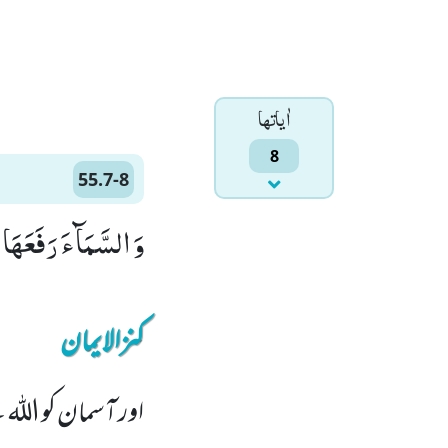
اٰياتها
8
55.7-8
وَ السَّمَآءَ رَفَعَهَا وَ وَضَعَ الْمِیْزَ
کنزالایمان
اور آسمان کو اللہ ن