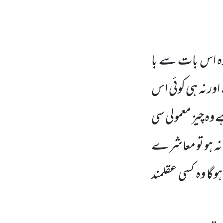
ازہ اس بات سے با
ور نہ ہی کوئی اس
وہ چیز معمولی سی
نہ ہو تو معاشرے
ہوگا وہ کسی عقلمند