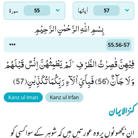
اٰياتها
سورۃ
55
57
بِسْمِ اللّٰهِ الرَّحْمٰنِ الرَّحِیْمِ
55.56-57
فِیْهِنَّ قٰصِرٰتُ الطَّرْفِۙ-لَمْ یَطْمِثْهُنَّ اِنْسٌ قَبْلَهُمْ
وَ لَا جَآنٌّۚ (56) فَبِاَیِّ اٰلَآءِ رَبِّكُمَا تُكَذِّبٰنِ(57)
Kanz ul Iman
Kanz ul Irfan
کنزالایمان
ان بچھونوں پر وہ عورتیں ہیں کہ شوہر کے سوا کسی کو