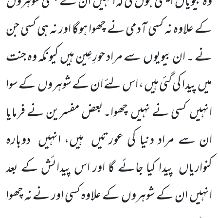
وہ بیویاں
ایسی ہوں
گی کہ انہیں
ان کے جنتی شوہروں
کے علاوہ نہ کسی آدمی نے چھوا ہوگا اور نہ ہی کسی جن
نے ۔ ان بیویوں
سے مراد حورِعِین ہیں
کیونکہ وہ جنت
میں
پیدا کی گئی ہیں ، اس لئے ان کے شوہروں
کے سوا
انہیں
کسی نے نہیں
چھوا۔بعض مفسرین نے فرمایا
ان سے مراد دنیا کی عورتیں
ہیں، انہیں
دوبارہ
کنواریاں
پیدا کیا جائے گا اور اس پیدائش کے بعد
انہیں
ان کے شوہروں
کے علاوہ کسی اور نے نہ چھوا