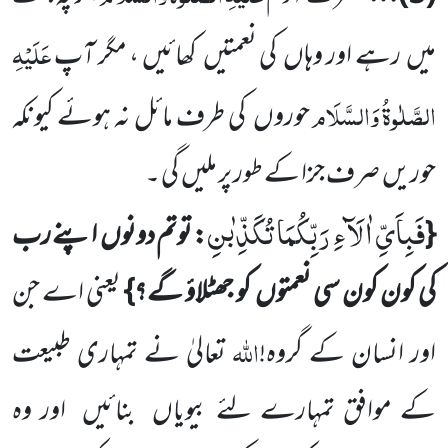
عَلَیْہِ
میں
رہے
اور وہاں
کی نعمتیں
کھائیں ، مگر آپ
الصَّلٰوۃُ
وَالسَّلَام
حوروں
کی طرف مائل نہ ہوئے کیونکہ
حوریں
صرف جزا کے طور پر ملیں
گی ۔
فَبِاَیِّ اٰلَآءِ رَبِّكُمَا تُكَذِّبٰنِ
{
: توتم دونوں
اپنے رب
کی کون کون سی نعمتوں
کو جھٹلاؤ گے؟}
یعنی اے جن
اللہ
اور انسان کے
گروہ!
تعالیٰ نے
تمہاری طبیعت
کے موافق تمہارے لئے بیویاں
بنائیں
اور وہ