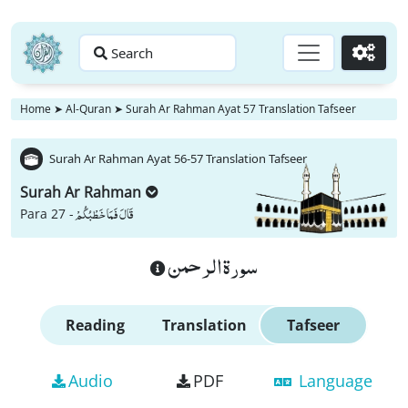
Search
Go
Home
➤
Al-Quran
➤
Surah Ar Rahman Ayat 57 Translation Tafseer
Surah Ar Rahman Ayat 56-57 Translation Tafseer
Surah Ar Rahman
قَالَ فَمَا خَطْبُكُمْ
Para 27 -
سورة الرحمن
Reading
Translation
Tafseer
Audio
PDF
Language