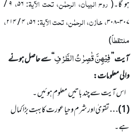
روح البیان، الرحمٰن، تحت الآیۃ:
،
ہو گا۔
(
۵۶
۹
/
، خازن، الرحمٰن، تحت الآیۃ:
،
،
۲۱۴
/
۴
۵۶
۳۰۸
-
۳۰۷
ملتقطاً
)
فِیْهِنَّ قٰصِرٰتُ الطَّرْفِ
آیت
’’
‘‘
سے حاصل ہونے
والی معلومات:
اس آیت سے چند باتیں
معلوم ہوئیں ۔
(
1
)…
تقویٰ اور شرم و حیا عورت کابہت بڑا کمال
ہے۔