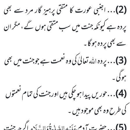
(
2
)…
اجنبی عورت کا متقی پرہیز گار مرد سے بھی
پردہ ہے کیونکہ جنت میں
سب متقی ہوں
گے، مگر ان
سے بھی پردہ ہو گا۔
اللہ
(
3
)…
پردہ
تعالیٰ کی وہ نعمت ہے جو جنت میں
بھی
ہو گی۔
(
4
)…
حوریں
پیدا ہو چکی ہیں
اور جنت کی تمام نعمتوں
کی طرح وہ بھی موجود ہیں ۔
عَلَیْہِ
الصَّلٰوۃُ
وَالسَّلَام
(
5
)…
حضرت آدم
اگرچہ جنت