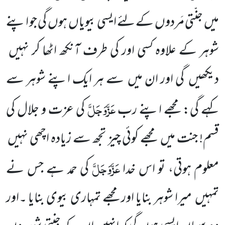
میں
جنّتی مَردوں
کے لئے ایسی بیویاں
ہوں
گی جو اپنے
شوہر کے علاوہ کسی اور کی
طرف آنکھ اٹھا کر نہیں
دیکھیں
گی اور ان میں
سے ہر ایک اپنے شوہر سے
عَزَّوَجَلَّ
کہے گی: مجھے اپنے رب
کی عزت و جلال
کی
قسم! جنت میں
مجھے کوئی چیز تجھ سے زیادہ اچھی نہیں
عَزَّوَجَلَّ
معلوم ہوتی، تو
اس خدا
کی حمد ہے جس نے
تمہیں
میرا شوہر بنایا اور مجھے تمہاری بیوی بنایا ۔اور