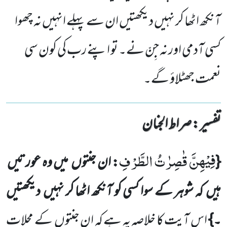
آنکھ اٹھا کر نہیں دیکھتیں ان سے پہلے انہیں نہ چھوا
کسی آدمی اور نہ جِنّ نے۔ تو اپنے رب کی کون سی
نعمت جھٹلاؤ گے۔
تفسیر : ‎صراط الجنان
فِیْهِنَّ قٰصِرٰتُ الطَّرْفِ
{
: ان جنتوں
میں وہ عورتیں
ہیں
کہ شوہر کے سوا کسی کو آنکھ اٹھا کر نہیں
دیکھتیں
۔}
اس آیت کا خلاصہ یہ ہے کہ ان جنتوں
کے محلات