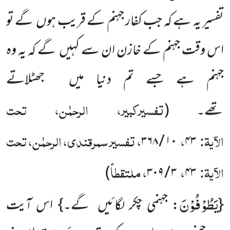
تفسیر یہ ہے کہ جب کفار جہنم کے قریب ہوں گے تو
اس وقت جہنم کے خازن ان سے کہیں گے کہ یہ وہ
جہنم ہے جسے تم دنیا میں جھٹلاتے
تفسیرکبیر، الرحمٰن، تحت
تھے۔
(
الآیۃ:
،
، تفسیر سمرقندی، الرحمٰن، تحت
۱۰ / ۳۶۸
۴۳
الآیۃ:
،
، ملتقطاً
)
۳ / ۳۰۹
۴۳
یَطُوْفُوْنَ
{
: جہنمی چکر لگائیں گے۔} اس آیت