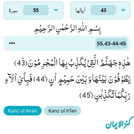
اٰياتها
سورۃ
55
43
بِسْمِ اللّٰهِ الرَّحْمٰنِ الرَّحِیْمِ
55.43-44-45
هٰذِهٖ جَهَنَّمُ الَّتِیْ یُكَذِّبُ بِهَا الْمُجْرِمُوْنَﭥ(43)
یَطُوْفُوْنَ بَیْنَهَا وَ بَیْنَ حَمِیْمٍ اٰنٍۚ (44) فَبِاَیِّ اٰلَآءِ
رَبِّكُمَا تُكَذِّبٰنِ۠ (45)
Kanz ul Iman
Kanz ul Irfan
کنزالایمان