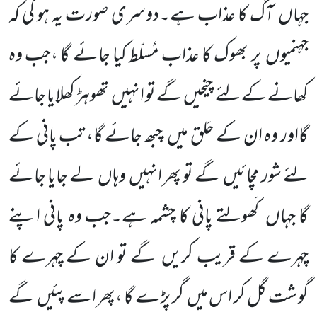
جہاں آگ کا عذاب ہے۔دوسری صورت یہ ہو گی کہ
جہنمیوں پر بھوک کا عذاب مُسلّط کیا جائے گا ،جب وہ
کھانے کے لئے چیخیں گے تو انہیں تھوہڑ کھلایا جائے
گااور وہ ان کے حَلق میں چبھ جائے گا، تب پانی کے
لئے شور مچائیں گے تو پھر انہیں وہاں لے جایا جائے
گا جہاں کَھولتے پانی کا چشمہ ہے۔جب وہ پانی اپنے
چہرے کے قریب کریں گے تو ان کے چہرے کا
گوشت گل کر اس میں گر پڑے گا ،پھر اسے پئیں گے