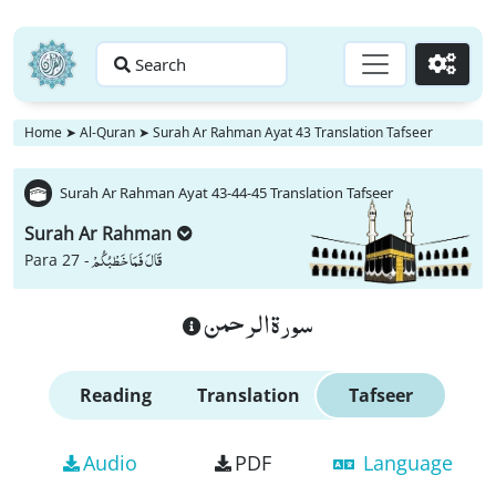
Search
Go
Home
➤
Al-Quran
➤
Surah Ar Rahman Ayat 43 Translation Tafseer
Surah Ar Rahman Ayat 43-44-45 Translation Tafseer
Surah Ar Rahman
قَالَ فَمَا خَطْبُكُمْ
Para 27 -
سورة الرحمن
Reading
Translation
Tafseer
Audio
PDF
Language