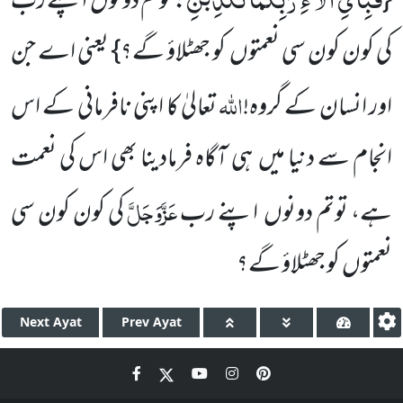
{
: توتم دونوں اپنے رب
کی کون کون سی نعمتوں کو جھٹلاؤ گے؟} یعنی اے جن
اللہ
اور انسان کے گروہ!
تعالیٰ کا اپنی نافرمانی کے اس
انجام سے دنیا میں ہی آگاہ فرمادینا بھی اس کی نعمت
عَزَّوَجَلَّ
ہے، توتم دونوں اپنے رب
کی کون کون سی
نعمتوں کو جھٹلاؤ گے؟
Next
Ayat
Prev
Ayat