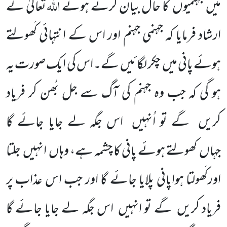
اللہ
میں جہنمیوں کا حال بیان کرتے ہوئے
تعالیٰ نے
ارشاد فرمایا کہ جہنمی جہنم اور اس کے انتہائی کَھولتے
ہوئے پانی میں چکر لگائیں گے۔اس کی ایک صورت یہ
ہو گی کہ جب وہ جہنم کی آگ سے جل بُھن کر فریاد
کریں گے تو اُنہیں اس جگہ لے جایا جائے گا
جہاں کھولتے ہوئے پانی کا چشمہ ہے، وہاں انہیں جلتا
اورکَھولتا ہواپانی پلایا جائے گا اور جب اس عذاب پر
فریاد کریں گے تو انہیں اس جگہ لے جایا جائے گا