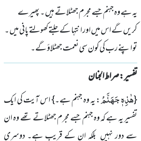
یہ ہے وہ جہنم جسے مجرم جھٹلاتے ہیں ۔ پھیرے
کریں گے اس میں اور انتہا کے جلتے کھولتے پانی میں ۔
تو اپنے رب کی کون سی نعمت جھٹلاؤ گے۔
تفسیر : ‎صراط الجنان
هٰذِهٖ جَهَنَّمُ
{
: یہ وہ جہنم ہے۔} اس آیت کی ایک
تفسیر یہ ہے کہ وہ جہنم جسے مجرم جھٹلاتے تھے وہ ان
سے دور نہیں بلکہ ان کے قریب ہے۔ دوسری