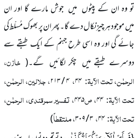
تو وہ ان کے پیٹوں میں جوش مارے گا اور ان
میں موجود ہر چیز نکال دے گا۔پھر ان پر بھوک مُسلّط کی
جائے گی اور وہ اسی طرح جہنم کے ایک طبقے سے
خازن،
دوسرے طبقے میں چکر لگائیں گے۔
(
الرحمٰن، تحت الآیۃ:
،
، جلالین، الرحمٰن،
۴ / ۲۱۳
۴۴
تحت الآیۃ:
، ص
، تفسیر سمرقندی، الرحمٰن،
۴۴۵
۴۴
تحت الآیۃ:
،
، ملتقطاً
)
۳ / ۳۰۹
۴۴
فَبِاَیِّ اٰلَآءِ رَبِّكُمَا تُكَذِّبٰنِ