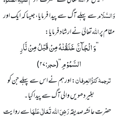
ابلیس کو
تعالیٰ نے حضرت آدم
وَالسَّلَام
سے پہلے آگ سے پیدا فرمایا،جیسا کہ ایک اور
اللہ
مقام پر
تعالیٰ نے ارشاد فرمایا:
وَ الْجَآنَّ خَلَقْنٰهُ مِنْ قَبْلُ مِنْ نَّارِ
’’
السَّمُوْمِ
حجر:
)
۲۷
(
‘‘
ترجمۂ
کنزُالعِرفان
: اور ہم نے اس سے پہلے جن کو
بغیر دھویں والی آگ سے پیدا کیا۔
رَضِیَ اللہ تَعَالٰی عَنْہَا
حضرت عائشہ صدیقہ
سے روایت