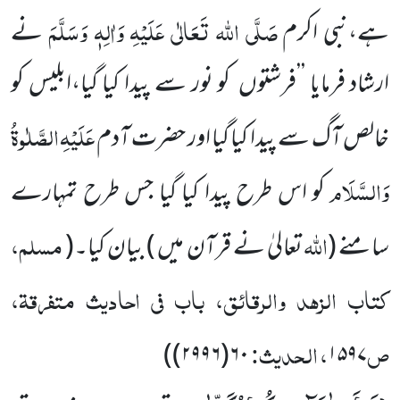
صَلَّی اللہ تَعَالٰی عَلَیْہِ وَاٰلِہٖ وَسَلَّمَ
ہے،نبی اکرم
نے
ارشاد فرمایا ’’فرشتوں کو نور سے پیدا کیا گیا،ابلیس کو
عَلَیْہِ
الصَّلٰوۃُ
خالص آگ سے پیدا کیا گیا اور حضرت آدم
وَالسَّلَام
کو اس طرح پیدا کیا گیا جس طرح تمہارے
اللہ
مسلم،
سامنے
(
تعالیٰ نے قرآن میں )
بیان کیا۔
(
کتاب الزہد والرقائق، باب فی احادیث متفرقۃ،
ص
، الحدیث:
)
۶۰(۲۹۹۶)
۱۵۹۷