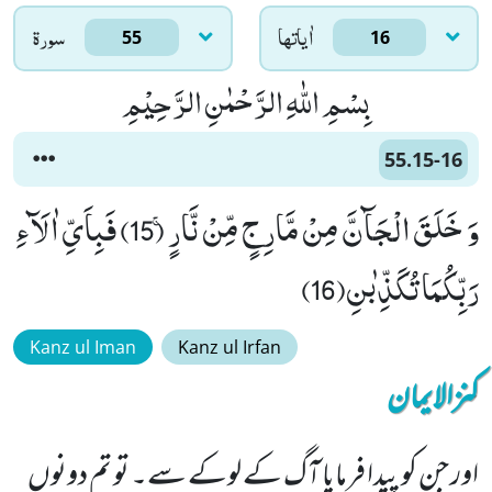
اٰياتها
سورۃ
55
16
بِسْمِ اللّٰهِ الرَّحْمٰنِ الرَّحِیْمِ
55.15-16
وَ خَلَقَ الْجَآنَّ مِنْ مَّارِجٍ مِّنْ نَّارٍۚ (15) فَبِاَیِّ اٰلَآءِ
رَبِّكُمَا تُكَذِّبٰنِ(16)
Kanz ul Iman
Kanz ul Irfan
کنزالایمان
اور جن کو پیدا فرمایا آگ کے لوکے سے۔ تو تم دونوں