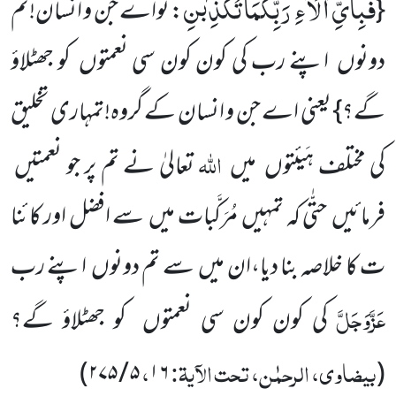
فَبِاَیِّ اٰلَآءِ رَبِّكُمَا تُكَذِّبٰنِ
{
: تواے جن و انسان!تم
دونوں اپنے رب کی کون کون سی نعمتوں کو جھٹلاؤ
گے؟} یعنی اے جن و انسان کے گروہ!تمہاری تخلیق
اللہ
کی مختلف ہَیئتوں میں
تعالیٰ نے تم پر جو نعمتیں
فرمائیں حتّٰی کہ تمہیں مُرَکَّبات میں سے افضل اور کائنا
ت کا خلاصہ بنا دیا،ان میں سے تم دونوں اپنے رب
عَزَّوَجَلَّ
کی کون کون سی نعمتوں کو جھٹلاؤ گے؟
بیضاوی، الرحمٰن، تحت الآیۃ:
،
)
۵ / ۲۷۵
۱۶
(