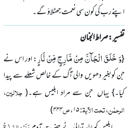
اپنے رب کی کون سی نعمت جھٹلاؤ گے۔
تفسیر : ‎صراط الجنان
وَ خَلَقَ الْجَآنَّ مِنْ مَّارِجٍ مِّنْ نَّارٍ
{
: اور اس نے
جن کوبغیر دھویں والی آگ کے خالص شعلے سے پیدا
جلالین،
کیا۔} یہاں جن سے مراد ابلیس ہے۔
(
الرحمٰن، تحت الآیۃ:
، ص
)
۴۴۴
۱۵
اللہ
عَلَیْہِ
الصَّلٰوۃُ