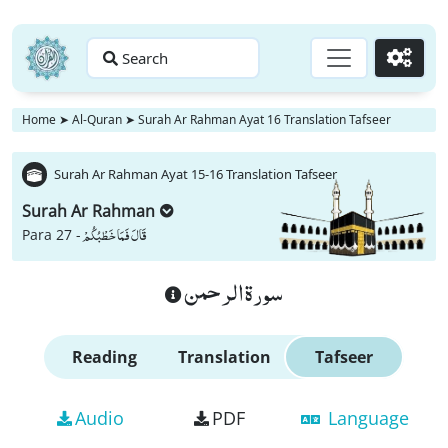
Search
Go
Home
➤
Al-Quran
➤
Surah Ar Rahman Ayat 16 Translation Tafseer
Surah Ar Rahman Ayat 15-16 Translation Tafseer
Surah Ar Rahman
قَالَ فَمَا خَطْبُكُمْ
Para 27 -
سورة الرحمن
Reading
Translation
Tafseer
Audio
PDF
Language