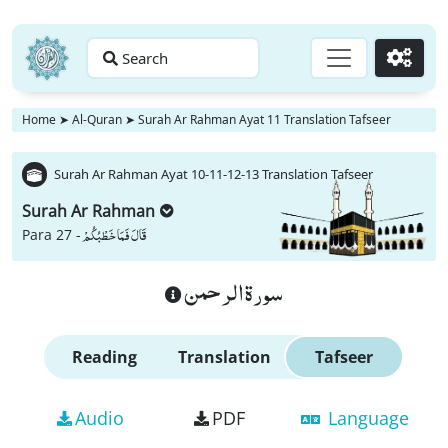
Search
Go
Home
➤
Al-Quran
➤
Surah Ar Rahman Ayat 11 Translation Tafseer
Surah Ar Rahman Ayat 10-11-12-13 Translation Tafseer
Surah Ar Rahman
قَالَ فَمَا خَطْبُكُمْ
Para 27 -
سورة الرحمن
Reading
Translation
Tafseer
Audio
PDF
Language