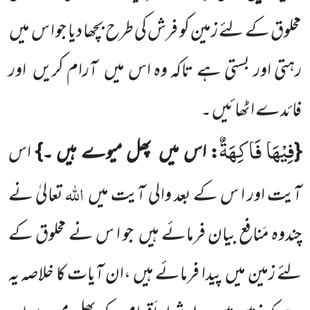
مخلوق کے لئے زمین کو فرش کی طرح بچھا دیا جو ا س میں
رہتی اور بستی ہے تاکہ وہ اس میں
آرام کریں
اور
فائدے اٹھائیں ۔
فِیْهَا فَاكِهَةٌ
{
: اس میں
پھل میوے ہیں ۔}
اس
اللہ
آیت اور ا س کے بعد والی آیت میں
تعالیٰ نے
چندوہ مَنافع بیان فرمائے ہیں
جو ا س نے مخلوق کے
لئے زمین میں
پیدا فرمائے ہیں ،ان آیات کا خلاصہ یہ