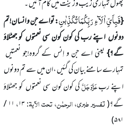
پھول تمہاری زیب و زینت میں
کام آئیں ۔
فَبِاَیِّ اٰلَآءِ رَبِّكُمَا تُكَذِّبٰنِ
{
: تواے جن و انسان!تم
دونوں
اپنے رب کی کون کون سی نعمتوں
کو جھٹلاؤ
گے؟}
یعنی
اے جن و اِنس کے گروہ!جو نعمتیں
تمہارے سامنے بیان کی گئیں
،ان میں
سے تم دونوں
عَزَّوَجَلَّ
اپنے رب
کی کون کون سی نعمتوں
کو جھٹلاؤ
تفسیر طبری، الرحمٰن، تحت الآیۃ:
،
گے؟
(
۱۳
۱۱
/
)
۵۸۱