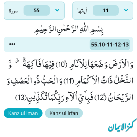
اٰياتها
سورۃ
55
11
بِسْمِ اللّٰهِ الرَّحْمٰنِ الرَّحِیْمِ
55.10-11-12-13
وَ الْاَرْضَ وَ ضَعَهَا لِلْاَنَامِۙ (10) فِیْهَا فَاكِهَةٌ ﭪ--وَّ
النَّخْلُ ذَاتُ الْاَكْمَامِۖ (11) وَ الْحَبُّ ذُو الْعَصْفِ وَ
الرَّیْحَانُۚ (12) فَبِاَیِّ اٰلَآءِ رَبِّكُمَا تُكَذِّبٰنِ(13)
Kanz ul Iman
Kanz ul Irfan
کنزالایمان