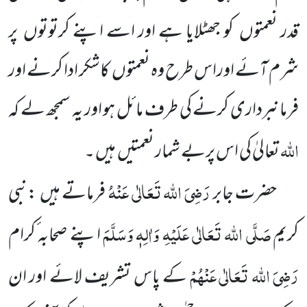
قدر نعمتوں
کو جھٹلایا ہے اور اسے اپنے کرتوتوں
پر
شرم آئے اوراس طرح وہ نعمتوں
کاشکر ادا کرنے اور
فرمانبرداری کرنے کی طرف مائل ہو اور یہ سمجھ لے کہ
اللہ
تعالیٰ کی اس پربے شمار نعمتیں
ہیں ۔
رَضِیَ اللہ تَعَالٰی عَنْہُ
حضرت جابر
فرماتے ہیں
:نبی
صَلَّی اللہ تَعَالٰی عَلَیْہِ وَاٰلِہٖ وَسَلَّمَ
کریم
اپنے صحابہ ٔکرام
رَضِیَ اللہ تَعَالٰی
عَنْہُمْ
کے پاس تشریف لائے اور ان