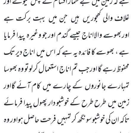
ہے کہ زمین میں
بے شمار اَقسام کے پھل میوے اور
غلاف والی کھجوریں
ہیں
جن میں
بہت برکت ہے
اوربھوسے والااناج جیسے گندم اور جو وغیرہ پیدا فرمایا
ہے ، بھوسے کا فائدہ یہ ہے کہ اس میں
اناج دیر تک
محفوظ رہے گا اور جب تم اناج استعمال کر لوتو وہ بھوسا
تمہارے جانوروں
کے چارے میں
کام آئے گااور
زمین میں
طرح طرح کے خوشبو دار پھول پیدا فرمائے
تاکہ ان کی خوشبو سونگھ کر تمہیں
فرحت حاصل ہواور وہ