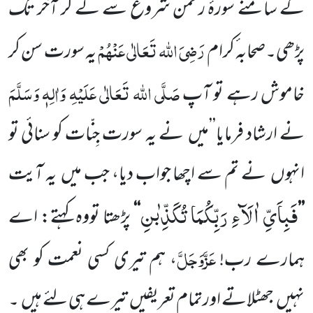
کے سامنے سورۂ رحمٰن شروع سے لے کر آخر تک
رَضِیَ اللہ تَعَالٰی عَنْہُمْ
پڑھی۔صحابہ ٔکرام
یہ سورت سن کر
صَلَّی اللہ تَعَالٰی عَلَیْہِ وَاٰلِہٖ وَسَلَّمَ
خاموش رہے تو آپ
نے ارشاد فرمایا’’میں
نے یہ سورت جِنّات کو سنائی تو
انہوں
نے تم سے اچھا جواب دیا، جب میں
یہ آیت
فَبِاَیِّ اٰلَآءِ رَبِّكُمَا تُكَذِّبٰنِ
’’
‘‘
پڑھتا تووہ کہتے: اے
عَزَّوَجَلَّ
ہمارے رب!
،
ہم تیری کسی نعمت کو بھی
نہیں
جھٹلاتے اورتمام تعریفیں
تیرے ہی لئے ہیں
۔