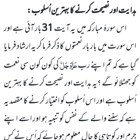
ہدایت اور نصیحت کرنے کا بہترین اُسلوب:
اس سورۂ مبارکہ میں
یہ آیت
31
بار آئی ہے اور
اس سورت میں
بار بار نعمتوں
کا ذکر فرما کر یہ ارشاد فرمایا
عَزَّوَجَلَّ
گیا ہے
کہ تم اپنے رب
کی کون کون سی نعمت
کو جھٹلائو گے ؟یہ ہدایت اور نصیحت کرنے کا بہترین
اُسلوب ہے اور اس اُسلوب
کو اختیار کرنے کا مقصد یہ
ہے کہ سننے والے کے نفس کو تنبیہ ہو اور اسے اپنے
جرم اور کوتاہی کا حال معلوم ہوجائے کہ اُس نے کس