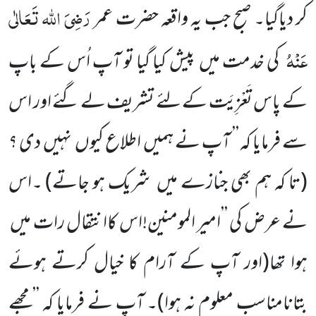
رَضِیَ اللہ تَعَالٰی
کر دیاگیا۔ صبح جب یہ واقعہ حضرت عمر
عَنْہُ
کی خدمت میں
پیش کیا گیا تو آپ اُس کے باپ
کے پاس تَعْزِیَت کے لئے تشریف لے گئے اور اس
سے فرمایا کہ ’’ آپ نے ہمیں
اطلاع کیوں
نہیں
دی ؟
(تا کہ ہم بھی جنازے میں
شریک ہو جاتے)
۔اس
نے عرض کی ’’امیر المومنین!اس کاانتقال رات میں
ہوا تھا
(اور آپ کے آرام کا خیال کرتے ہوئے
بتانامناسب معلوم نہ ہوا)
۔ آپ نے فرمایا کہ ’’مجھے