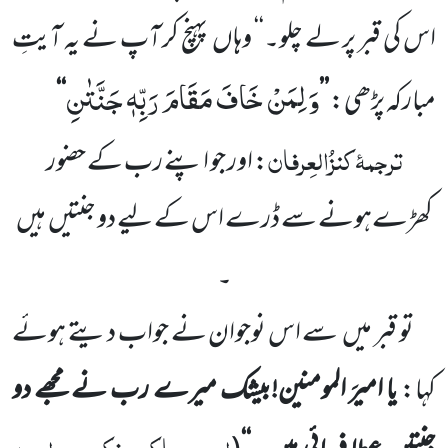
اس کی قبر پر لے چلو۔‘‘ وہاں
پہنچ کر آپ نے یہ آیتِ
وَ لِمَنْ خَافَ مَقَامَ رَبِّهٖ جَنَّتٰنِ
مبارکہ پڑھی:
’’
‘‘
ترجمۂ
کنزُالعِرفان
: اور جو اپنے رب کے حضور
کھڑے
ہونے سے ڈرے اس کے لیے دو جنتیں
ہیں
۔
تو قبر میں
سے اس نوجوان نے جواب دیتے ہوئے
کہا:
یا امیرَ المومنین!بیشک میرے رب نے مجھے دو
ابن عساکر، ذکر من اسمہ