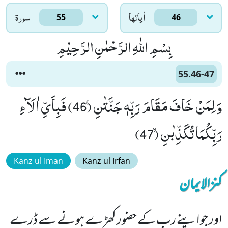
اٰياتها
سورۃ
55
46
بِسْمِ اللّٰهِ الرَّحْمٰنِ الرَّحِیْمِ
55.46-47
وَ لِمَنْ خَافَ مَقَامَ رَبِّهٖ جَنَّتٰنِۚ (46) فَبِاَیِّ اٰلَآءِ
رَبِّكُمَا تُكَذِّبٰنِۙ (47)
Kanz ul Iman
Kanz ul Irfan
کنزالایمان
اور جو اپنے رب کے حضور کھڑے ہونے سے ڈرے