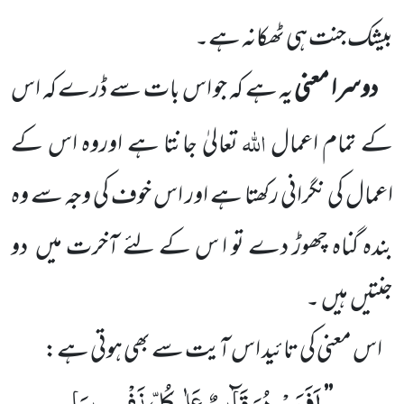
بیشک جنت ہی ٹھکانہ ہے۔
دوسرا معنی
یہ ہے کہ جو اس بات سے ڈرے کہ اس
اللہ
کے تمام اعمال
تعالیٰ جانتا ہے اوروہ
اس کے
اعمال کی نگرانی رکھتا ہے اور اس خوف کی وجہ سے وہ
بندہ گناہ چھوڑ دے تو ا س کے لئے آخرت میں
دو
جنتیں
ہیں
۔
اس معنی کی تائید اس آیت سے بھی ہوتی ہے:
اَفَمَنْ هُوَ قَآىٕمٌ عَلٰى كُلِّ نَفْسٍۭ بِمَا