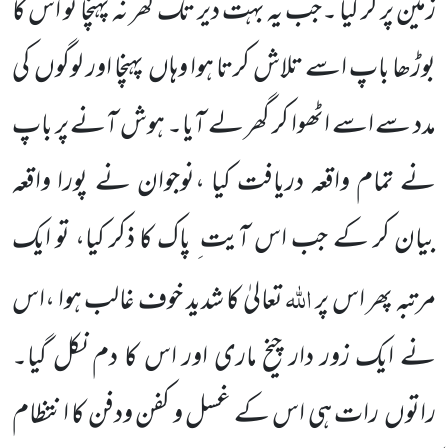
زمین پر گر گیا ۔جب یہ بہت دیر تک گھر نہ پہنچا تو اس کا
بوڑھا باپ اسے تلاش کرتا ہوا وہاں
پہنچا اور لوگوں
کی
مدد سے اسے اٹھوا کر گھر لے آیا۔ ہوش آنے پر باپ
نے تمام واقعہ دریافت کیا ،نوجوان نے پورا واقعہ
بیان کر کے جب اس آیت ِ پاک کا ذکر کیا، تو ایک
اللہ
مرتبہ پھر اس پر
تعالیٰ کا شدید خوف غالب ہوا ،اس
نے ایک زور دار چیخ ماری اور اس کا دم نکل گیا۔
راتوں
رات ہی اس کے غسل و کفن ودفن کا انتظام