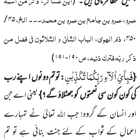
جنتیں
عطا فرمائی ہیں ۔‘‘
(
عمرو، عمرو بن جامع بن عمرو بن محمد۔۔۔ الخ،
/
۴۵
، ذمّ الہوی، الباب الثانی و الثلاثون فی فضل من
۴۵۰
ذکر ربّہ فترک ذنبہ، ص
)
۱۹۱
-
۱۹۰
فَبِاَیِّ اٰلَآءِ رَبِّكُمَا تُكَذِّبٰنِ
{
: توتم دونوں
اپنے رب
کی کون کون سی نعمتوں
کو جھٹلاؤ گے؟}
یعنی اے جن
اللہ
اور انسان کے
گروہ! جب
تعالیٰ نے تمہارے
اعمال کے ثواب کے لئے جنت بنائی ہے تو تم