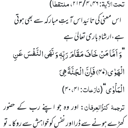
تحت الآیۃ:
،
، ملتقطاً
)
۲۱۳
/
۴
۴۶
اس معنی کی تائید اس آیتِ مبارکہ سے بھی ہوتی
ہے،ارشادِ باری تعالیٰ ہے
وَ اَمَّا مَنْ خَافَ مَقَامَ رَبِّهٖ وَ نَهَى النَّفْسَ عَنِ
’’
الْهَوٰىۙ(
۴۰)
فَاِنَّ الْجَنَّةَ هِیَ
الْمَاْوٰى
نازعات:
،
)
۴۰
۴۱
(
‘‘
ترجمۂ
کنزُالعِرفان
: اور وہ جو اپنے رب کے حضور
کھڑے ہونے سے ڈرا اور نفس کو خواہش سے روکا۔تو