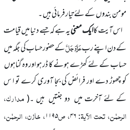
مومن بندوں
کے لئے تیار فرمائی ہیں ۔
اس آیت کا
ایک معنی
یہ ہے کہ جسے دنیا میں
قیامت
عَزَّوَجَلَّ
کے دن اپنے رب
کے حضور حساب کی جگہ میں
حساب
کے لئے کھڑے ہونے کا ڈر ہو اور وہ گناہوں
کو چھوڑ دے اور فرائض کی بجا آوری کرے تو ا س
مدارک،
کے لئے آخرت میں
دو جنتیں
ہیں ۔
(
الرحمٰن، تحت الآیۃ:
، ص
، خازن، الرحمٰن،
۱۱۹۵
۴۶