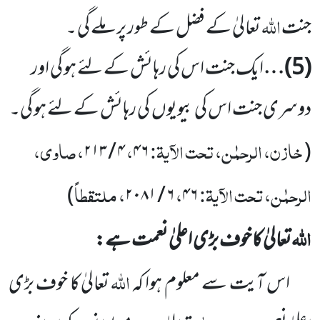
اللہ
جنت
تعالیٰ کے فضل کے طور پر ملے گی ۔
(
5
)…
ایک جنت اس کی رہائش کے لئے ہو گی اور
دوسری جنت اس کی بیویوں
کی رہائش کے لئے ہو گی۔
خازن، الرحمٰن، تحت الآیۃ:
،
، صاوی،
۲۱۳
/
۴
۴۶
(
الرحمٰن، تحت الآیۃ:
،
، ملتقطاً
)
۲۰۸۱
/
۶
۴۶
اللہ
تعالیٰ کا خوف بڑی اعلیٰ نعمت ہے:
اللہ
اس آیت سے معلوم ہوا کہ
تعالیٰ کا خوف
بڑی