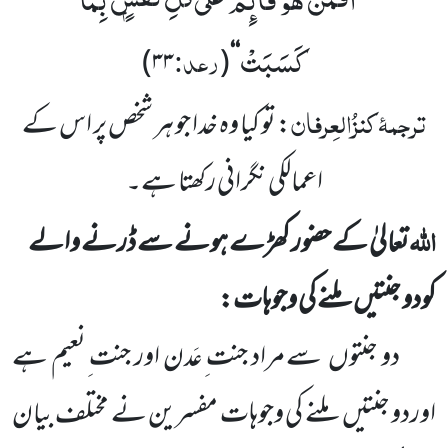
’’
كَسَبَتْ
رعد:
)
۳۳
(
‘‘
ترجمۂ
کنزُالعِرفان
: تو کیا وہ خدا جو ہر شخص پر اس کے
اعمال
کی نگرانی رکھتا ہے۔
اللہ
تعالیٰ کے حضور کھڑے ہونے سے ڈرنے والے
کودو جنتیں
ملنے کی وجوہات:
دو جنتوں
سے مراد جنت ِعَدن اور جنت ِنعیم ہے
اوردو جنتیں
ملنے کی وجوہات مفسرین نے مختلف بیان