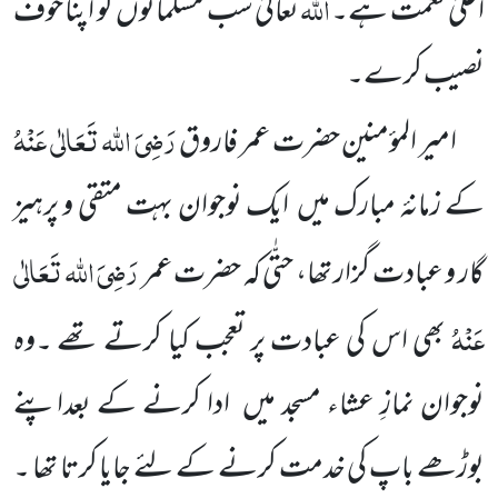
اللہ
اعلیٰ نعمت ہے۔
تعالیٰ سب مسلمانوں
کو اپنا خوف
نصیب کرے۔
رَضِیَ اللہ تَعَالٰی عَنْہُ
امیر المؤمنین حضرت عمر فاروق
کے زمانۂ مبارک میں
ایک نوجوان بہت متقی و پرہیز
رَضِیَ اللہ تَعَالٰی
گار و
عبادت گزار تھا، حتّٰی کہ حضرت عمر
عَنْہُ
بھی اس کی
عبادت پر تعجب کیا کرتے تھے ۔وہ
نوجوان نمازِ عشاء مسجد میں
ادا کرنے کے بعداپنے
بوڑھے باپ کی خدمت کرنے کے لئے جایا کرتا تھا ۔