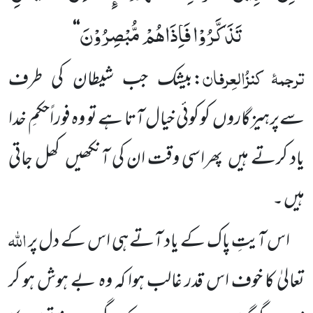
تَذَكَّرُوْا فَاِذَاهُمْ مُّبْصِرُوْنَ
‘‘
ترجمۂ
کنزُالعِرفان
:بیشک جب شیطان کی طرف
سے
پرہیزگاروں
کو کوئی خیال آتا ہے تو وہ فوراًحکمِ خدا
یاد کرتے ہیں
پھراسی وقت ان کی آنکھیں
کھل جاتی
ہیں ۔
اللہ
اس آیتِ پاک کے یاد آتے ہی اس کے دل پر
تعالیٰ کا خوف اس قدر غالب ہوا کہ وہ بے ہوش ہو کر