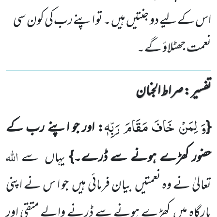
اس کے لیے دو جنتیں ہیں ۔ تو اپنے رب کی کون سی
نعمت جھٹلاؤ گے۔
تفسیر : ‎صراط الجنان
وَ لِمَنْ خَافَ مَقَامَ رَبِّهٖ
{
: اور جو اپنے رب کے
اللہ
حضور کھڑے ہونے سے ڈرے۔}
یہاں
سے
تعالیٰ نے وہ
نعمتیں
بیان فرمائی ہیں
جو ا س نے اپنی
بارگاہ میں
کھڑے ہونے سے ڈرنے والے متقی اور