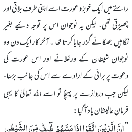
راستے میں
ایک خوبرُو عورت اسے اپنی طرف بلاتی اور
چھیڑتی تھی، لیکن یہ نوجوان اس پر توجہ دئیے بغیر
نگاہیں
جھکائے گزر جایا کرتا تھا ۔ آخر کار ایک دن وہ
نوجوان شیطان کے ورغلانے اور اس عورت کی
دعوت پر برائی کے ارادے سے اس کی جانب بڑھا،
اللہ
لیکن جب دروازے پر پہنچا تو اسے
تعالیٰ کا یہی
فرمانِ عالیشان یاد آ گیا:
اِنَّ الَّذِیْنَ اتَّقَوْا اِذَا مَسَّهُمْ طٰٓىٕفٌ مِّنَ الشَّیْطٰنِ
’’