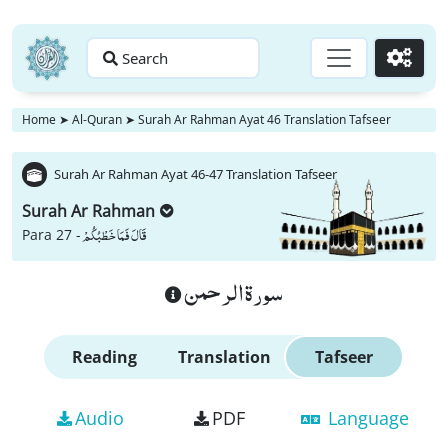
Search
Go
Home
➤
Al-Quran
➤
Surah Ar Rahman Ayat 46 Translation Tafseer
Surah Ar Rahman Ayat 46-47 Translation Tafseer
Surah Ar Rahman
قَالَ فَمَا خَطْبُكُمْ
Para 27 -
سورة الرحمن
Reading
Translation
Tafseer
Audio
PDF
Language