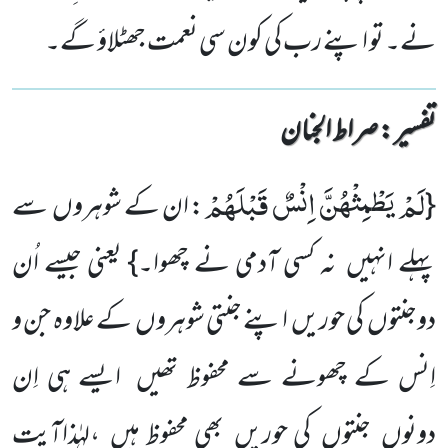
نے۔ تو اپنے رب کی کون سی نعمت جھٹلاؤ گے۔
تفسیر : ‎صراط الجنان
لَمْ یَطْمِثْهُنَّ اِنْسٌ قَبْلَهُمْ
{
: ان کے شوہروں سے
پہلے انہیں نہ کسی آدمی نے چھوا۔} یعنی جیسے اُن
دوجنتوں کی حوریں اپنے جنتی شوہروں کے علاوہ جن و
اِنس کے چھونے سے محفوظ تھیں ایسے ہی اِن
دونوں جنتوں کی حوریں بھی محفوظ ہیں ،لہٰذاآیت