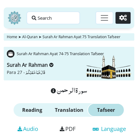
Search
Go
Home
➤
Al-Quran
➤
Surah Ar Rahman Ayat 75 Translation Tafseer
Surah Ar Rahman Ayat 74-75 Translation Tafseer
Surah Ar Rahman
قَالَ فَمَا خَطْبُكُمْ
Para 27 -
سورة الرحمن
Reading
Translation
Tafseer
Audio
PDF
Language