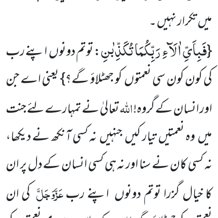
میں تکرار نہیں ۔
فَبِاَیِّ اٰلَآءِ رَبِّكُمَا تُكَذِّبٰنِ
{
: توتم دونوں اپنے رب
کی کون کون سی نعمتوں کو جھٹلاؤ گے؟} یعنی اے جن
اللہ
اور انسان کے گروہ!
تعالیٰ نے تمہارے لئے جنت
میں وہ نعمتیں تیار کیں جنہیں نہ کسی آنکھ نے دیکھا،
نہ کسی کان نے سنا اور نہ ہی کسی انسان کے دل پر ان
عَزَّوَجَلَّ
کا خیال گزرا توتم دونوں اپنے رب
کی ان