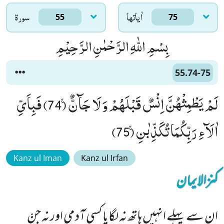
اٰياتها
سورۃ
55
75
بِسْمِ اللّٰهِ الرَّحْمٰنِ الرَّحِیْمِ
55.74-75
لَمْ یَطْمِثْهُنَّ اِنْسٌ قَبْلَهُمْ وَ لَا جَآنٌّۚ (74) فَبِاَیِّ
اٰلَآءِ رَبِّكُمَا تُكَذِّبٰنِۚ (75)
Kanz ul Iman
Kanz ul Irfan
کنزالایمان
ان سے پہلے انہیں ہاتھ نہ لگایا کسی آدمی اور نہ جِنّ