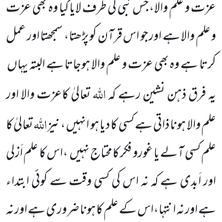
عزت و علم والا، جس نبی کی طرف لایا گیا وہ بھی عزت
و علم والا ہے اور جو اس قرآن کو پڑھتا، سمجھتا اور عمل
کرتا ہے وہ بھی عزت و علم والا ہوجاتا ہے البتہ یہاں
اللہ
یہ فرق ذہن نشین رہے کہ
تعالیٰ کاعزت والا اور
اللہ
علم والا ہونا ذاتی ہے کسی کا دیا ہو انہیں ، نیز
تعالیٰ کا
علم کسی آلے یا غورو فکر کامحتاج نہیں ،اس کا علم اَزلی
اور اَبدی ہے کہ نہ اس کی کسی وقت سے کوئی ابتداء
ہے اور نہ انتہا،اس کے علم کا ہونا ضروری ہے اور نہ