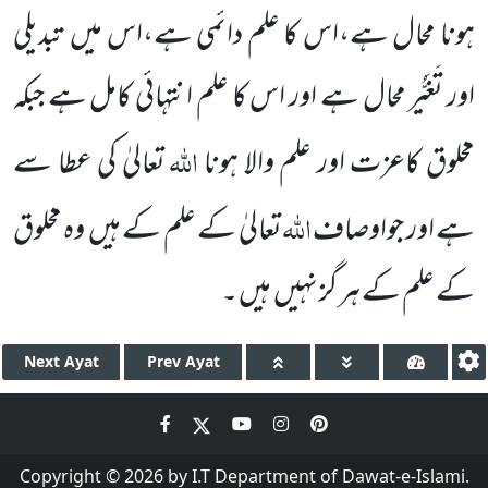
ہونا محال ہے،اس کا علم دائمی ہے،اس میں تبدیلی
اور تَغَیُّر محال ہے اور اس کا علم انتہائی کامل ہے جبکہ
اللہ
مخلوق کاعزت اور علم والا ہونا
تعالیٰ کی عطا سے
اللہ
ہے اور جواوصاف
تعالیٰ کے علم کے ہیں وہ مخلوق
کے علم کے ہر گز نہیں ہیں ۔
Next
Ayat
Prev
Ayat
Copyright © 2026 by I.T Department of Dawat-e-Islami.