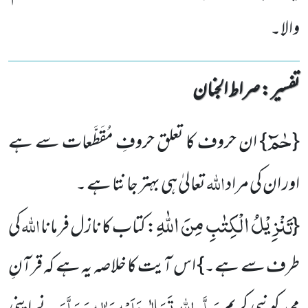
والا۔
تفسیر : ‎صراط الجنان
حٰمٓ
{
} ان حروف کا تعلق حروفِ مُقَطَّعات سے ہے
اللہ
اور ان کی مراد
تعالیٰ ہی بہتر جانتا ہے ۔
تَنْزِیْلُ الْكِتٰبِ مِنَ اللّٰهِ
اللہ
{
: کتاب کا نازل فرمانا
کی
طرف سے ہے۔} اس آیت کا خلاصہ یہ ہے کہ قرآنِ
صَلَّی اللہ تَعَالٰی عَلَیْہِ وَاٰلِہٖ وَسَلَّمَ