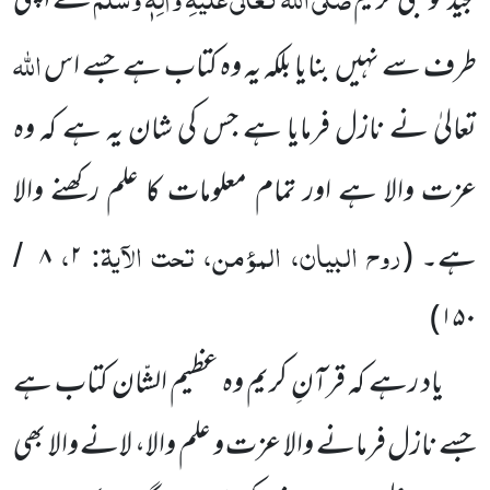
مجید کو نبی کریم
نے اپنی
اللہ
طرف سے نہیں بنایا بلکہ یہ وہ کتاب ہے جسے اس
تعالیٰ نے نازل فرمایا ہے جس کی شان یہ ہے کہ وہ
عزت والا ہے اور تمام معلومات کا علم رکھنے والا
روح البیان، المؤمن، تحت الآیۃ:
،
ہے۔ (
۲
۸
/
)
۱۵۰
یاد رہے کہ قرآنِ کریم وہ عظیم الشّان کتاب ہے
جسے نازل فرمانے والا عزت و علم والا، لانے والا بھی