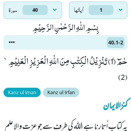
اٰياتها
سورۃ
40
1
بِسْمِ اللّٰهِ الرَّحْمٰنِ الرَّحِیْمِ
40.1-2
حٰمٓۚ (1) تَنْزِیْلُ الْكِتٰبِ مِنَ اللّٰهِ الْعَزِیْزِ الْعَلِیْمِۙ
(2)
Kanz ul Iman
Kanz ul Irfan
کنزالایمان
یہ کتاب اُتارنا ہے اللہ کی طرف سے جو عزت والا علم