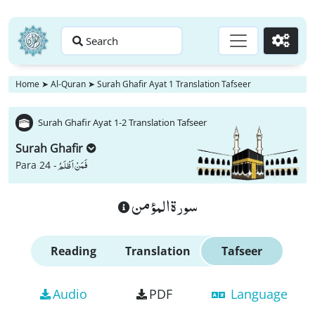
Search
Go
Home
➤
Al-Quran
➤
Surah Ghafir Ayat 1 Translation Tafseer
Surah Ghafir Ayat 1-2 Translation Tafseer
Surah Ghafir
فَمَنْ اَظْلَمُ
Para 24 -
سورة المؤمن
Reading
Translation
Tafseer
Audio
PDF
Language