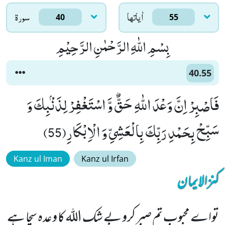
اٰياتها
سورۃ
40
55
بِسْمِ اللّٰهِ الرَّحْمٰنِ الرَّحِیْمِ
40.55
فَاصْبِرْ اِنَّ وَعْدَ اللّٰهِ حَقٌّ وَّ اسْتَغْفِرْ لِذَنْۢبِكَ وَ
سَبِّحْ بِحَمْدِ رَبِّكَ بِالْعَشِیِّ وَ الْاِبْكَارِ(55)
Kanz ul Iman
Kanz ul Irfan
کنزالایمان
تواے محبوب تم صبر کرو بے شک اللہ کا وعدہ سچا ہے