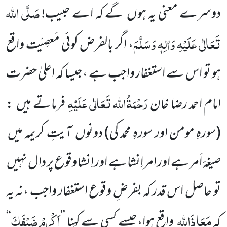
صَلَّی اللہ
دوسرے معنی یہ ہوں گے کہ اے حبیب!
تَعَالٰی عَلَیْہِ وَاٰلِہٖ وَسَلَّمَ
، اگر بالفرض کوئی مَعصِیَت واقع
ہو تو اس
سے استغفار واجب ہے ،جیسا کہ اعلیٰ حضرت
رَحْمَۃُاللہ تَعَالٰی عَلَیْہِ
امام احمد رضا خان
فرماتے ہیں :
(سورہِ مومن اور سورہِ محمد
کی)
دونوں آیتِ کریمہ میں
صیغۂ اَمر ہے اور امر اِنشا ہے اور اِنشا وقوع پر دال نہیں
تو حاصل اس قدر کہ بفرضِ وقوع استغفار واجب ،نہ یہ
مَعَاذَاللہ
اَکْرِمْ
ضَیْفَکَ
کہ
واقع ہوا،جیسے کسی سے کہنا
’’
‘‘