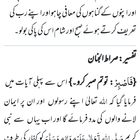
اور اپنوں کے گناہوں کی معافی چاہو اور اپنے رب کی
تعریف کرتے ہوئے صبح اور شام اس کی پاکی بولو۔
تفسیر : ‎صراط الجنان
فَاصْبِرْ
{
: توتم صبر کرو۔}
اس سے پہلی آیات میں
اللہ
فرمایا گیا کہ
تعالیٰ اپنے رسولوں اور ان پر ایمان
لانے والوں کی مدد
فرمائے گا اور اب یہاں سے نبی
صَلَّی اللہ تَعَالٰی عَلَیْہِ وَاٰلِہٖ وَسَلَّمَ
کریم
کو کفار کی طرف