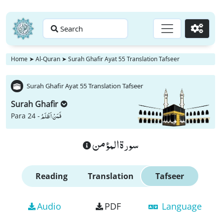
Search
Go
Home
➤
Al-Quran
➤
Surah Ghafir Ayat 55 Translation Tafseer
Surah Ghafir Ayat 55 Translation Tafseer
Surah Ghafir
فَمَنْ اَظْلَمُ
Para 24 -
سورة المؤمن
Reading
Translation
Tafseer
Audio
PDF
Language