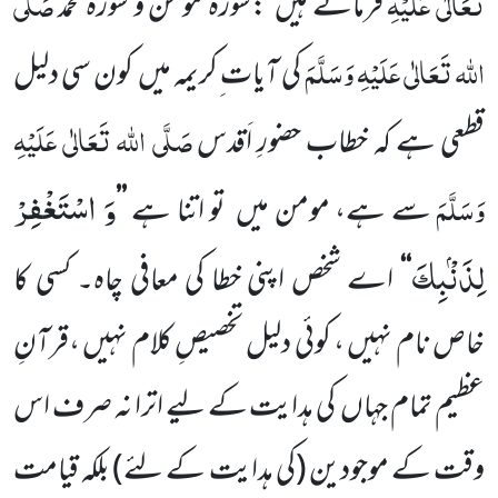
تَعَالٰی عَلَیْہِ
صَلَّی
فرماتے ہیں :سورۂ مومن و سورۂ محمد
اللہ تَعَالٰی عَلَیْہِ وَسَلَّمَ
کی آیات ِکریمہ میں کون سی دلیل
صَلَّی اللہ تَعَالٰی عَلَیْہِ
قطعی ہے کہ خطاب حضورِ
اَقدس
وَ اسْتَغْفِرْ
وَسَلَّمَ
سے ہے، مومن میں تو اتنا ہے
’’
لِذَنْۢبِكَ
‘‘
اے شخص اپنی خطا کی معافی چاہ۔ کسی کا
خاص نام نہیں ، کوئی دلیل تخصیصِ کلام نہیں ،قرآنِ
عظیم تمام جہاں کی ہدایت کے لیے اترا نہ صرف اس
وقت کے موجودین
(کی ہدایت کے لئے)
بلکہ قیامت