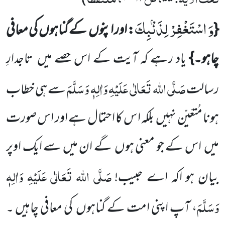
وَ اسْتَغْفِرْ لِذَنْۢبِكَ
{
: اور اپنوں کے گناہوں کی معافی
چاہو۔}
یاد رہے کہ آیت کے اس حصے میں تاجدارِ
صَلَّی اللہ تَعَالٰی عَلَیْہِ وَاٰلِہٖ وَسَلَّمَ
رسالت
سے ہی خطاب
ہونا مُتعَیّن نہیں بلکہ ا س کا احتمال ہے اور اس صورت
میں اس کے جو معنی ہوں گے ان میں سے ایک اوپر
صَلَّی اللہ تَعَالٰی عَلَیْہِ وَاٰلِہٖ
بیان ہو اکہ اے حبیب!
وَسَلَّمَ
، آپ اپنی امت کے گناہوں کی معافی
چاہیں ۔