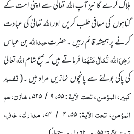
اللہ
ہلاک کرے گا نیز آپ
تعالیٰ
سے اپنی امت کے
اللہ
گناہوں کی معافی طلب کریں اور
تعالیٰ کی عبادت
عبداللہ
کرنے پر ہمیشہ قائم رہیں ۔ حضرت
بن عباس
رَضِیَ اللہ تَعَالٰی عَنْہُمَا
اللہ
فرماتے ہیں کہ صبح شام
تعالیٰ
تفسیر
کی پاکی بولنے سے پانچوں نمازیں مراد ہیں ۔
(
کبیر ، المؤمن ، تحت الآیۃ :
،
، خازن، حم
۵۲۵
۹
۵۵
/
المؤمن، تحت الآیۃ:
،
، مدارک، غافر،
۷۴
۴
۵۵
/
تحت الآیۃ:
، ص
، ملتقطاً
)
۱۰۶۲
۵۵