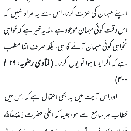
اپنے مہمان کی عزت کرنا،اس سے یہ مراد نہیں کہ
اس وقت کوئی مہمان موجود ہے ،نہ یہ خبر ہے کہ خواہی
نخواہی کوئی مہمان آئے گا ہی، بلکہ صرف اتنا مطلب
ہے کہ اگر ایسا ہوا تو یوں کرنا۔
(
فتاوی رضویہ،
۲۹
/
)
۴۰۰
اور اس آیت میں یہ بھی احتمال ہے کہ اس میں
رَحْمَۃُاللہ
خطاب ہر سامع سے ہو،جیسا کہ اعلیٰ حضرت