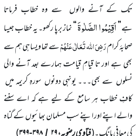
تک کے آنے والوں سے وہ خطاب فرماتا
اَقِیْمُوا الصَّلٰوةَ
ہے
’’
‘‘
نماز برپا رکھو۔ یہ خطاب جیسا
رَضِیَ اللہ تَعَالٰی عَنْہُمْ
صحابۂ کرام
سے تھا ویسا ہی ہم سے
بھی ہے اور تا قیامِ قیامت ہمارے بعد آنے
والی
نسلوں سے بھی۔۔۔ یونہی دونوں سورہِ کریمہ میں
کافِ خطاب ہر سامع کے لیے ہے کہ اے سننے
والے اپنے اور اپنے سب مسلمان بھائیوں کے گناہ
کی معافی مانگ۔
(
فتاوی رضویہ،
۲۹
۳۹۸
۳۹۹
)
-
/