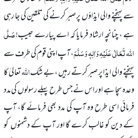
سے پہنچنے والی ایذاؤں
پر صبر کرنے کی تلقین کی جا رہی
صَلَّی
ہے ، چنانچہ ارشاد فرمایا کہ اے پیارے حبیب!
اللہ تَعَالٰی عَلَیْہِ وَاٰلِہٖ وَسَلَّمَ
، آپ اپنی قوم کی طرف سے
اللہ
پہنچنے والی ایذا پر صبر کرتے رہیں ،بے شک
تعالیٰ کا
وعدہ سچا ہے اور اس نے جس طرح پہلے رسولوں کی مدد
فرمائی اسی طرح وہ آپ کی مدد بھی فرمائے گا، آپ
کے دین کو غالب کرے گا اور آپ کے دشمنوں کو