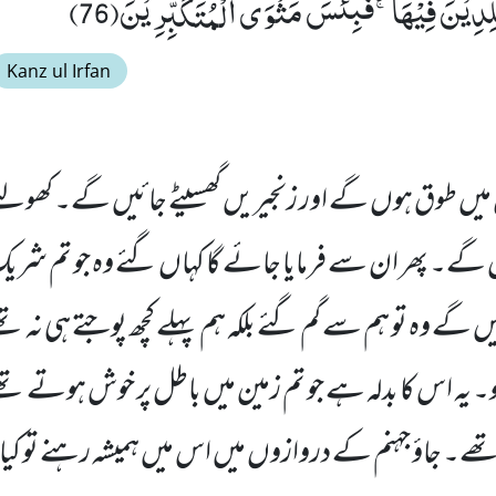
دِیْنَ فِیْهَاۚ-فَبِئْسَ مَثْوَى الْمُتَكَبِّرِیْنَ(76)
Kanz ul Irfan
میں طوق ہوں گے اور زنجیریں گھسیٹے جائیں گے۔ کھولتے 
ں گے۔ پھر ان سے فرمایا جائے گا کہاں گئے وہ جو تم ش
 گے وہ تو ہم سے گم گئے بلکہ ہم پہلے کچھ پوجتے ہی نہ تھے 
 یہ اس کا بدلہ ہے جو تم زمین میں باطل پر خوش ہوتے تھے 
ے۔ جاؤ جہنم کے دروازوں میں اس میں ہمیشہ رہنے تو کیا ہی