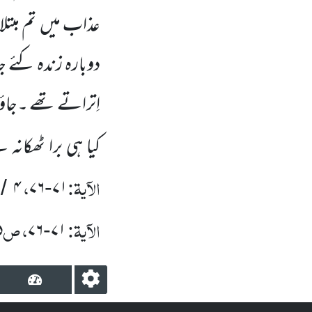
عذاب
میں
تم مبتل
دوبارہ زندہ کئے ج
اِتراتے تھے ۔جاؤ
کیا ہی برا ٹھکانہ
الآیۃ:
،
۴
۷۶
۷۱
/
-
الآیۃ:
، ص
۵
۷۶
۷۱
-