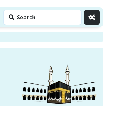
Search
Go