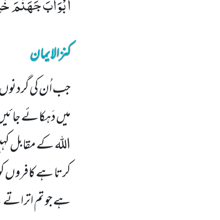
اَبْوَابَ جَهَنَّمَ خٰلِ
کنزالایمان
جب اُن کی گردنوں 
میں دَہکائے جائی
اللہ کے مقابل کہیں
کرتا ہے کافروں کو۔
ہے جو تم اتراتے تھ