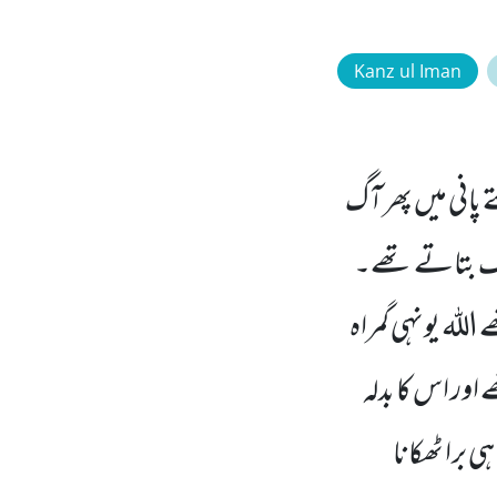
Kanz ul Iman
پانی میں پھر آگ
ریک بتاتے تھے۔
اللہ یونہی گمراہ
اور اس کا بدلہ
 برا ٹھکانا