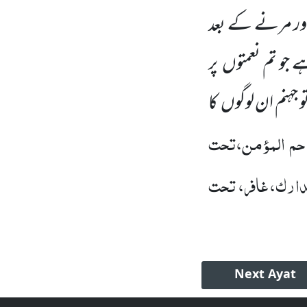
ر مرنے کے بعد
ے جو تم نعمتوں
پر
و جہنم ان لوگوں
کا
م المؤمن،تحت
دارک، غافر، تحت
Next
Ayat