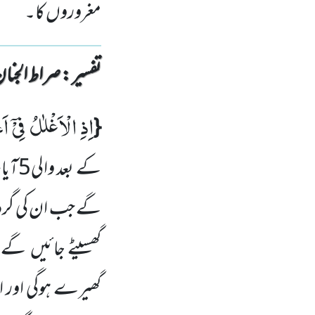
مغروروں کا۔
تفسیر : ‎صراط الجنان
اِذِ الْاَغْلٰلُ فِیْۤ ا
{
کے
بعد والی
5
آی
گے جب ان کی گر
گھسیٹے جائیں
گے، 
گھیرے ہوگی اور ا