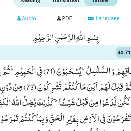
Reading
Translation
Tafseer
Audio
PDF
Language
بِسْمِ اللّٰهِ الرَّحْمٰنِ الرَّحِیْمِ
40.71
اِذِ الْاَغْلٰلُ فِیْۤ اَعْنَاقِهِمْ وَ السَّلٰسِلُؕ-یُسْحَبُوْنَۙ (71) فِی ا
یُسْجَرُوْنَۚ (72) ثُمَّ قِیْلَ لَهُمْ اَیْنَ مَا ك