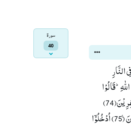
سورۃ
40
لْحَمِیْمِ ﳔ ثُمَّ فِی النَّارِ
ُنْتُمْ تُشْرِكُوْنَۙ (73) مِنْ دُوْنِ اللّٰهِؕ-قَالُوْا
ضَلُّوْا عَنَّا بَلْ لَّمْ نَكُنْ نَّدْعُوْا مِنْ قَبْلُ شَیْــٴًـاؕ-كَذٰلِكَ یُضِلُّ اللّٰهُ الْكٰفِرِیْنَ(74)
ذٰلِكُمْ بِمَا كُنْتُمْ تَفْرَحُوْنَ فِی الْاَرْضِ بِغَیْرِ الْحَقِّ وَ بِمَا كُنْتُمْ تَمْرَحُوْنَۚ (75) اُدْخُلُوْۤا