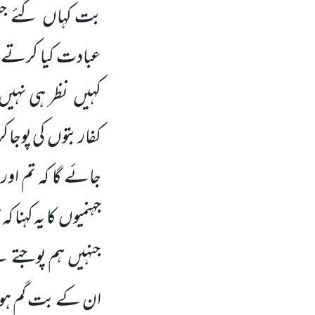
بت کہاں
گئے جن
عبادت کیا کرتے 
کہیں
نظر ہی نہیں
کفاربتوں
کی پوجا ک
جائے گا کہ تم او
جہنمیوں
کا یہ کہنا 
جنہیں
ہم پوجتے تھے
ان کے بت گم ہو 