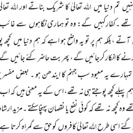
اللہ
اللہ
ہیں
تم دنیا میں
تعالیٰ کا شریک بناتے اور
تعال
تھے ۔کفارکہیں
گے: وہ تو ہماری نگاہوں
سے غائب ہ
آتے ،بلکہ ہم پر تو یہ واضح ہو اہے کہ ہم دنیا میں
کچھ پ
رنے کا انکار کرجائیں
گے ، پھر بت حاضر کئے جائیں
گے ا
ر تمہارے یہ معبود سب جہنم کا ایندھن ہو ۔ بعض مفسر
کہ ہم پہلے کچھ پوجتے ہی نہ تھے، اس کے یہ معنی ہیں
کہ اب 
 وہ کچھ نہ تھے کہ کوئی نفع یا نقصان پہنچاسکتے ۔مزید
ارشاد
اللہ
گئے اسی طرح
تعالیٰ کافروں
کو حق سے گمراہ کرتا 