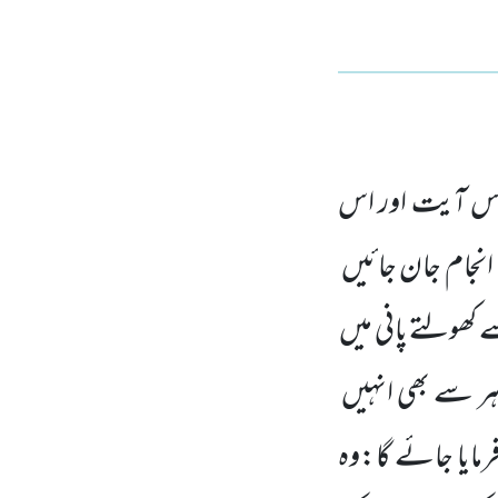
 آیت اور اس
انجام جان جائیں
کھولتے پانی میں
ہر سے بھی انہیں
مایا جائے گا:وہ