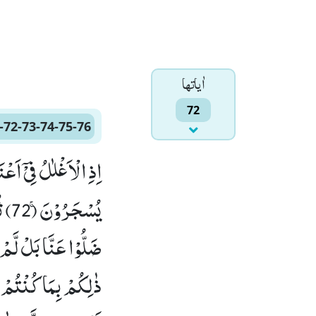
اٰياتها
72
-72-73-74-75-76