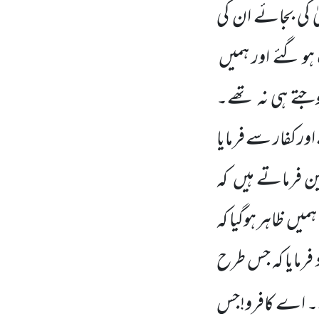
یٰ کی بجائے ان کی
و گئے اور ہمیں
وجتے ہی نہ تھے۔
ور کفار سے فرمایا
ین فرماتے ہیں
کہ
ہمیں
ظاہر ہوگیا کہ
 فرمایا کہ جس طرح
ہے۔ اے کافرو!جس