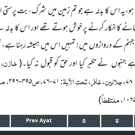
ا ہو،یہ اس کا بدلہ ہے جو تم زمین میں
شرک،بت پرستی او
انے کا انکار کرنے پر خوش ہوتے تھے اور اس کا بدلہ ہ
 جہنم کے دروازوں
میں ! تمہیں
اس میں
ہمیشہ رہنا ہے، ت
خازن، ح
 ہے جنہوں
نے تکبر کیا اور حق کو قبول نہ کیا۔
(
، جلالین، غافر، تحت الآیۃ:
، ص
، م
۳۹۶
۳۹۵
۷۶
۷۱
۷۸
-
-
، ملتقطاً
)
۱۰۶
Prev
Ayat