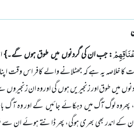
َعْنَاقِهِمْ
: جب ان کی گردنوں
میں
طوق ہوں
گے۔}
اس
ات کا
خلاصہ یہ ہے کہ جھٹلانے والے کافر اس وقت اپنا 
دنوں
میں
طوق اور زنجیریں
ہوں
گی اور وہ ان زنجیروں
سے 
پھروہ لوگ آگ میں
دہکائے جائیں
گے اور وہ آ گ با
ن کے اندر بھی بھری ہوگی، پھر ڈانتے ہوئے ان سے فر