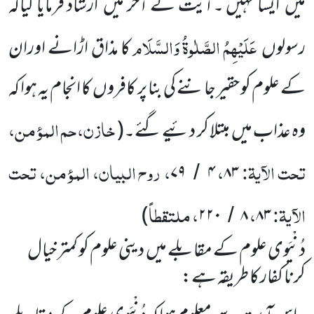
میں
ایسا نہیں ۔آیت کے آخر میں
ارشاد فرمایا گیاکہ
عَلَیْہِمُ الصَّلٰوۃُ وَالسَّلَام
رسولوں
کا مذاق اڑانے اوران
کے علوم کو حقیر جاننے کی بنا پر کافروں
کا انجام یہ ہوا کہ
خازن، حم المؤمن،
وہ عذاب میں
مبتلا کر دئیے گئے۔
(
تحت الآیۃ:
،
، روح البیان، المؤمن، تحت
۷۹
۴
۸۳
/
الآیۃ:
،
، ملتقطاً
)
۲۲۰
۸
۸۳
/
دُنْیَوی علوم کے مقابلے میں
دینی علوم کو کمتر خیال
کرنا کفار کا طریقہ ہے: