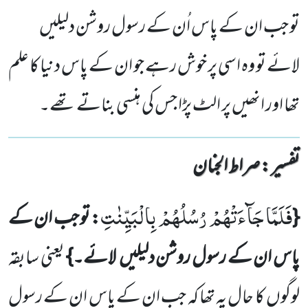
تو جب ان کے پاس اُن کے رسول روشن دلیلیں
لائے تو وہ اسی پر خوش رہے جو ان کے پاس دنیا کا علم
تھا اور انھیں پر الٹ پڑا جس کی ہنسی بناتے تھے۔
تفسیر : ‎صراط الجنان
فَلَمَّا جَآءَتْهُمْ رُسُلُهُمْ بِالْبَیِّنٰتِ
{
: تو جب ان
کے
پاس ان کے رسول روشن دلیلیں
لائے۔}
یعنی سابقہ
لوگوں
کا
حال یہ تھا کہ جب ان کے پاس ان کے رسول