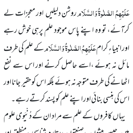
عَلَیْہِمُ الصَّلٰوۃُ وَالسَّلَام
روشن دلیلیں
اور معجزات لے
کرآئے، تو وہ اپنے پاس
موجود علم پرہی خوش رہے
عَلَیْہِمُ الصَّلٰوۃُ وَالسَّلَام
اور
انبیاء ِکرام
کے علم کی طرف
مائل نہ ہوئے ،اسے حاصل کرنے اور اس سے نفع
اٹھانے کی طرف متوجہ نہ ہوئے بلکہ اس کو حقیر جانا اور
اس کی ہنسی بنائی اور اپنے علم کو پسند کرتے رہے۔
یہاں
کافروں
کے علم سے مراد ان کے دُنْیَوی علوم