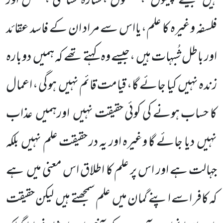
ہیں
جیسے پیشوں
،صنعتوں ،ستارہ شناسی ،منطق اور
فلسفہ وغیرہ کا علم،یااس سے مراد ان کے فاسد عقائد
اور باطل شُبہات ہیں ،جیسے وہ کہتے تھے کہ ہمیں
دوبارہ
زندہ نہیں
کیا جائے گا، قیامت قائم نہیں
ہو گی ، اعمال
کا حساب ہونے کی کوئی حقیقت نہیں
اورہمیں
عذاب
نہیں
دیا جائے گا وغیرہ اور یہ در حقیقت علم نہیں
بلکہ
جہالت ہے اور اس پر علم کا اطلاق اس معنی میں
ہے
کہ کافر اسے اپنے گمان میں
علم سمجھتے ہیں
لیکن حقیقت