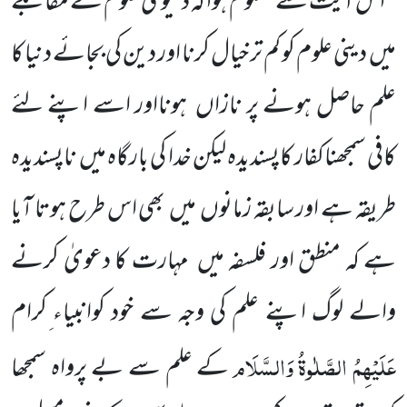
اس آیت سے معلوم ہوا کہ دُنْیَوی علوم کے مقابلے
میں
دینی علوم کو کم تر خیال کرنا اور دین کی بجائے دنیا کا
علم حاصل ہونے پر نازاں
ہونااور اسے اپنے لئے
کافی سمجھناکفار کاپسندیدہ لیکن خدا کی بارگاہ میں
ناپسندیدہ
طریقہ ہے اور سابقہ زمانوں
میں
بھی اس طرح ہوتا آیا
ہے کہ منطق اور فلسفہ میں
مہارت کا دعویٰ کرنے
والے لوگ اپنے علم کی وجہ سے خود کوانبیاء ِکرام
عَلَیْہِمُ الصَّلٰوۃُ وَالسَّلَام
کے علم سے بے پرواہ سمجھا