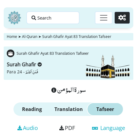
Search
Go
Home
➤
Al-Quran
➤
Surah Ghafir Ayat 83 Translation Tafseer
Surah Ghafir Ayat 83 Translation Tafseer
Surah Ghafir
فَمَنْ اَظْلَمُ
Para 24 -
سورة المؤمن
Reading
Translation
Tafseer
Audio
PDF
Language