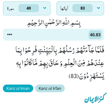
اٰياتها
سورۃ
40
83
بِسْمِ اللّٰهِ الرَّحْمٰنِ الرَّحِیْمِ
40.83
فَلَمَّا جَآءَتْهُمْ رُسُلُهُمْ بِالْبَیِّنٰتِ فَرِحُوْا بِمَا
عِنْدَهُمْ مِّنَ الْعِلْمِ وَ حَاقَ بِهِمْ مَّا كَانُوْا بِهٖ
یَسْتَهْزِءُوْنَ(83)
Kanz ul Iman
Kanz ul Irfan
کنزالایمان