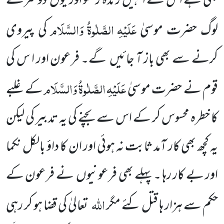
بھی ہے اس لئے انہیں زندہ رکھو اور یوں دوسرے
عَلَیْہِ
الصَّلٰوۃُ
وَالسَّلَام
لوگ حضرت موسیٰ
کی پیروی
کرنے سے بھی باز آ جائیں گے۔ فرعون اور ا س کی
عَلَیْہِ
الصَّلٰوۃُ
وَالسَّلَام
قوم نے حضرت موسیٰ
کے غلبے
کا خطرہ محسوس کر کے اس سے بچنے کی یہ تدبیر کی لیکن
یہ کچھ بھی کار آمد ثابت نہ ہوئی اور ان کا داؤ بالکل نکما
اور بے کار رہا ۔پہلے بھی فرعونیوں نے فرعون کے
اللہ
حکم سے ہزار ہا قتل کئے مگر
تعالیٰ کی قضا ہو کر رہی