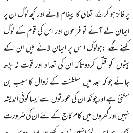
اللہ
پر فائز ہو کر
تعالیٰ کا پیغام لائے اور کچھ لوگ ان پر
ایمان لے آئے تو فرعون اور اس کی قوم کے لوگ
کہنے لگے :جولوگ ا س پر ایمان لائے ہیں ان کے
بیٹوں کو قتل کردوتاکہ ان کی تعداد اور قوت نہ بڑھ
جائے جو کہ بعد میں سلطنت کے زوال کا سبب بن
سکتی ہے اور چونکہ ان کی عورتوں سے ایسا کوئی اندیشہ
نہیں اور گھروں میں کام کاج کے لئے ان کی ضرورت