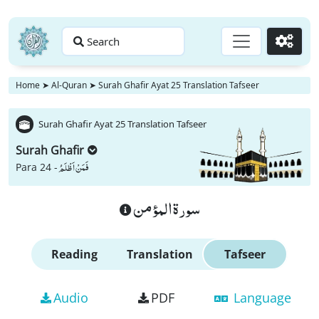
Search
Go
Home
➤
Al-Quran
➤
Surah Ghafir Ayat 25 Translation Tafseer
Surah Ghafir Ayat 25 Translation Tafseer
Surah Ghafir
فَمَنْ اَظْلَمُ
Para 24 -
سورة المؤمن
Reading
Translation
Tafseer
Audio
PDF
Language