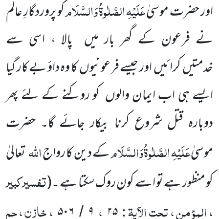
عَلَیْہِ
الصَّلٰوۃُ
وَالسَّلَام
اور حضرت موسیٰ
کو پروردگارِ
عالَم
نے فرعون کے گھر بار میں پالا ، اسی سے
خدمتیں کرائیں اور جیسے فرعونیوں کا وہ داؤ بے کار گیا
ایسے ہی اب ایمان والوں کو روکنے کے لئے پھر
دوبارہ قتل شروع کرنا بیکار جائے گا۔ حضرت
عَلَیْہِ
الصَّلٰوۃُ
وَالسَّلَام
اللہ
موسیٰ
کے دین کا رواج
تعالیٰ
تفسیرکبیر
کو منظور ہے تو اسے کون روک سکتا ہے ۔
(
، المؤمن ، تحت الآیۃ :
،
، خازن ، حم
۵۰۶
۹
۲۵
/