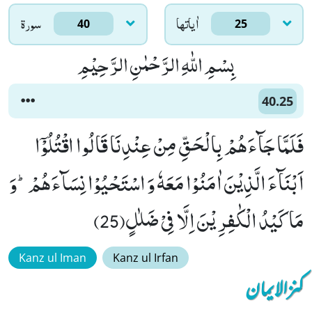
اٰياتها
سورۃ
40
25
بِسْمِ اللّٰهِ الرَّحْمٰنِ الرَّحِیْمِ
40.25
فَلَمَّا جَآءَهُمْ بِالْحَقِّ مِنْ عِنْدِنَا قَالُوا اقْتُلُوْۤا
اَبْنَآءَ الَّذِیْنَ اٰمَنُوْا مَعَهٗ وَ اسْتَحْیُوْا نِسَآءَهُمْؕ-وَ
مَا كَیْدُ الْكٰفِرِیْنَ اِلَّا فِیْ ضَلٰلٍ(25)
Kanz ul Iman
Kanz ul Irfan
کنزالایمان