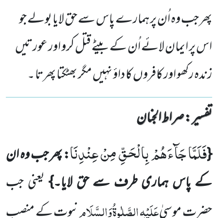
پھر جب وہ اُن پر ہمارے پاس سے حق لایا بولے جو
اس پر ایمان لائے اُن کے بیٹے قتل کرو اور عورتیں
زندہ رکھو اور کافروں کا داؤ نہیں مگر بھٹکتا پھرتا ۔
تفسیر : ‎صراط الجنان
فَلَمَّا جَآءَهُمْ بِالْحَقِّ مِنْ عِنْدِنَا
{
: پھر جب وہ ان
کے پاس ہماری طرف سے حق لایا۔}
یعنی جب
عَلَیْہِ
الصَّلٰوۃُ
وَالسَّلَام
حضرت موسیٰ
نبوت کے منصب