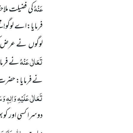
عَنْہُ
کی فضیلت ملاح
فرمایا:اے لوگو!
لوگوں
نے عرض کی
تَعَالٰی عَنْہُ
نے فرما
نے فرمایا: حضرت 
تَعَالٰی عَلَیْہِ وَاٰلِہٖ وَس
دوسرا کسی اور کوب
اللہ
عَزَّوَجَ