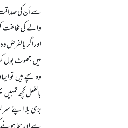
سے اُن کی صداقت 
والے کی مخالفت کرن
اور اگر بالفرض و
میں
جھوٹ بول کر 
وہ سچے ہیں
تو ایم
بالفعل کچھ تمہیں
پہ
بڑی بلا اپنے سر
ہے اور سچا ہونے 