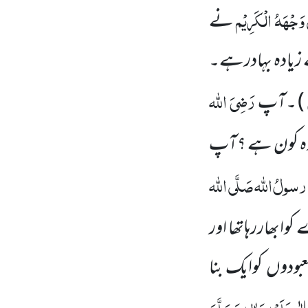
وَجْہَہُ الْکَرِیْم
نے
یادہ بہادرہے۔
رَضِیَ اللہ
)
۔آپ
وہ کون ہے ؟آپ
رسولُ
اللہ
صَلَّی اللہ
بھاررہاتھا اور
عبودوں
کوایک بنا
ی عَلَیْہِ وَاٰلِہٖ وَسَلَّمَ