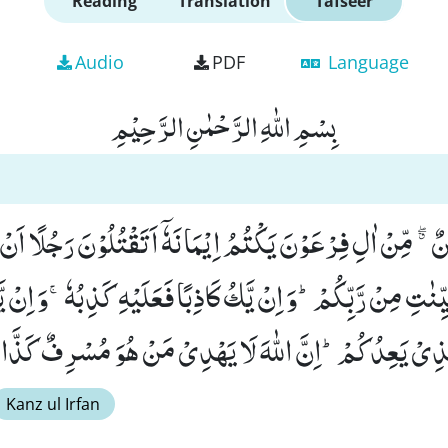
Reading
Translation
Tafseer
Audio
PDF
Language
بِسْمِ اللّٰهِ الرَّحْمٰنِ الرَّحِیْمِ
ﳓ مِّنْ اٰلِ فِرْعَوْنَ یَكْتُمُ اِیْمَانَهٗۤ اَتَقْتُلُوْنَ رَجُلًا اَنْ یَّق
ِنٰتِ مِنْ رَّبِّكُمْؕ-وَ اِنْ یَّكُ كَاذِبًا فَعَلَیْهِ كَذِبُهٗۚ-وَ اِنْ 
ذِیْ یَعِدُكُمْؕ-اِنَّ اللّٰهَ لَا یَهْدِیْ مَنْ هُوَ مُسْرِفٌ كَذَّابٌ
Kanz ul Irfan