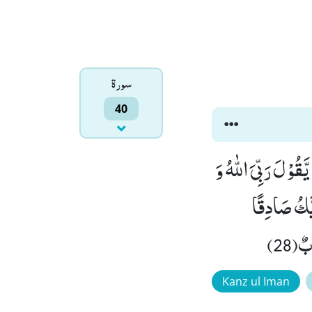
سورۃ
40
ُوْلَ رَبِّیَ اللّٰهُ وَ
یَّكُ صَادِقًا
(28)
Kanz ul Iman