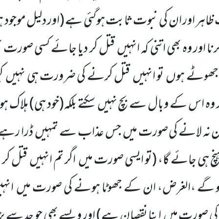
ظاہر اور ان کی نبوت ثابت ہوگئی ہے
(اور دلیل موجود
ا اور وہ بھی اتنی کہ انہیں
قتل کر دیا جائے کسی صورت 
ہ جھوٹے ہوں
تو انہیں
قتل کرنے کی ضرورت ہی نہیں
ک
وہ اس کے وبال سے بچ نہیں
سکتے بلکہ
(خود ہی)
ہلاک ہو
ان نہ لانے کی صورت میں
جس عذاب سے تمہیں
ڈرا رہے 
نچ ہی جائے گا،
(تو ایسی صورت میں
اگر تم انہیں
قتل کر
 لو گے ،الغرض، ان کے جھوٹا ہونے کی صورت میں
انہ
کی صورت میں
اپنا نقصان ہے)
اور ویسے بھی جو حد سے بڑھن