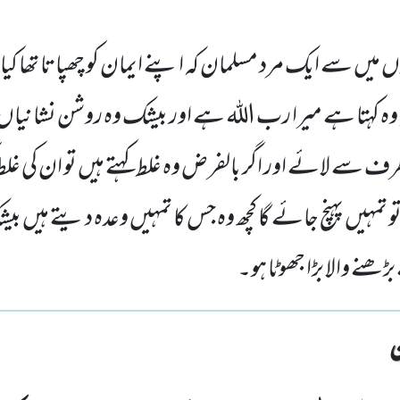
ں میں سے ایک مرد مسلمان کہ اپنے ایمان کو چھپاتا تھا کیا 
 وہ کہتا ہے میرا رب اللہ ہے اور بیشک وہ روشن نشانی
ے لائے اور اگر بالفرض وہ غلط کہتے ہیں تو ان کی غلط گو
تو تمہیں پہنچ جائے گا کچھ وہ جس کا تمہیں وعدہ دیتے ہیں بی
ڑھنے والا بڑا جھوٹا ہو۔