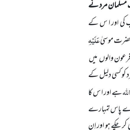
مسلمان مرد نے
ب کی اور ا س کے
عَلَیْہِ
حضرت موسیٰ
ہ فرعون والوں
میں
 کو کسی دلیل کے
للہ
ہے اور ا س کا
ارے پاس تمہارے
ر چکے ہو اور اِن