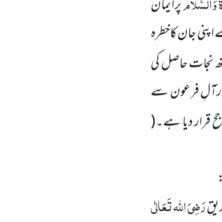
ُ
وَالسَّلَام
پرایمان
سے اپنی جان کاخطرہ
 نجات حاصل کی
ورآلِ فرعون سے
ح قرار دیا ہے۔
(
:
رَضِیَ اللہ تَعَالٰی
دیق