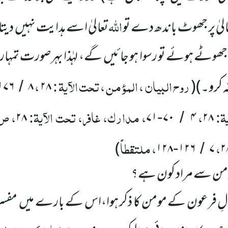
اللہ
لیٰ پر
جھوٹ باندھ دے تو
تعالیٰ اسے ہدایت نہیں
دیتا
جھوٹے ہوئے تو رسوا ہو جائیں
گے،
لہٰذا بہر صورت تمہا
روح البیان ، المؤمن ، تحت الآیۃ :
،
ہ کرو۔)
(
۲۸
۸
۱۷۶
/
یۃ:
،
، مدارک، غافر، تحت الآیۃ:
، ص
۲۸
۷۱
۷۰
۴
۲۸
-
/
،
، ملتقطاً
)
۱۲۸
۱۲۶
۷
۲
-
/
ومن سے مراد کون ہے؟
ٰلِ فرعون کے مومن کا ذکر ہوا،اس کے بارے میں
مفسر