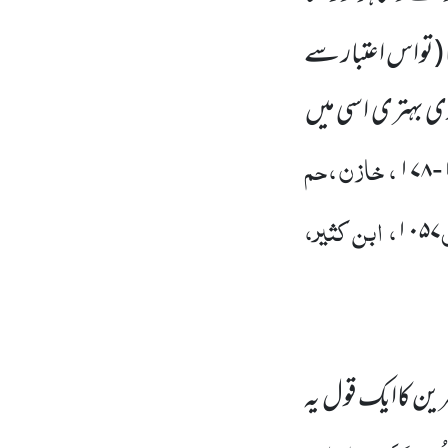
(تواس اعتبار سے
ری بہتری اسی میں
، خازن ، حم
۱۷۸
-
، ابن کثیر،
۱۰۵۷
ین کاایک قول یہ