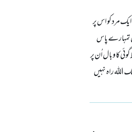
ایک مرد کو اس پر
اں تمہارے پاس
ئی کا وبال اُن پر
شک اللہ راہ نہیں