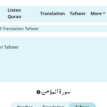
Listen
Translation
Tafseer
More
Quran
8 Translation Tafseer
on Tafseer
سورة المؤمن