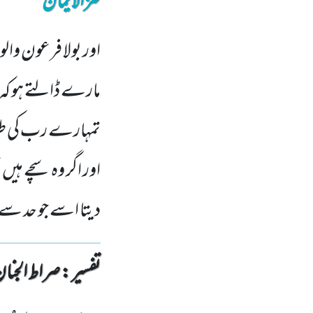
کنزالایمان
اور بولا فرعون والو
مارے ڈالتے ہو کہ
تمہارے رب کی طرف س
اور اگر وہ سچے ہیں 
دیتا اسے جو حد سے ب
تفسیر : ‎صراط الجنان