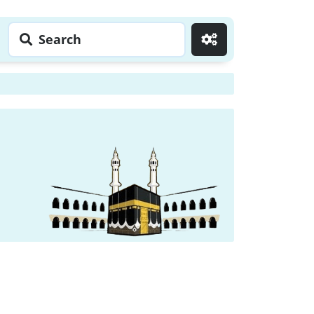
Search
Go