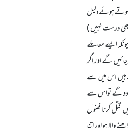
 ہوتے ہوئے دلیل
بھی درست نہیں )
یونکہ ایسے معاملے
جائیں
گے اور اگر
ہیں
اس میں
سے
 دو گے تواس سے
یں
قتل کرنا فضول
ے والا ہو اور اتنا