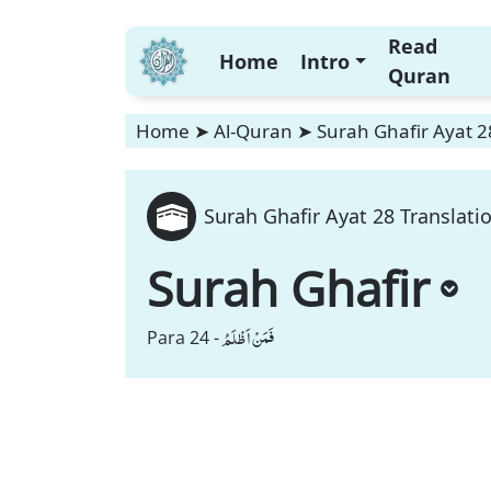
Read
Home
Intro
Quran
Home
➤
Al-Quran
➤
Surah Ghafir Ayat 2
Surah Ghafir Ayat 28 Translati
Surah Ghafir
فَمَنْ اَظْلَمُ
Para 24 -