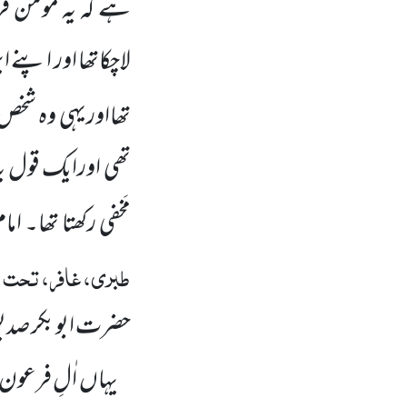
ہے کہ یہ مومن 
لاچکاتھا اور اپنے
تھااوریہی وہ شخ
تھی اورایک قول ی
مَخفی رکھتا تھا۔ ام
طبری، غافر، تحت ال
حضرت ابو بکر صدی
یہاں
اٰلِ فرعون