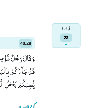
اٰياتها
28
40.28
وَ قَالَ رَجُلٌ مُّؤْمِنٌ 
قَدْ جَآءَكُمْ بِالْبَیّ
یُّصِبْكُمْ بَعْضُ الَّ