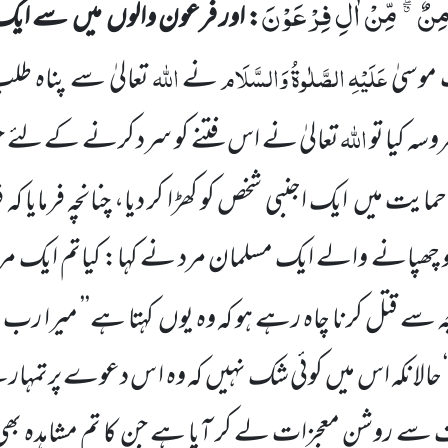
مِنٌ ﳓ مِّنْ اٰلِ فِرْعَوْنَ
: اور فرعون والوں
میں
سے ایک 
عَلَیْہِ
الصَّلٰوۃُ
وَالسَّلَام
اللہ
وسیٰ
نے
تعالیٰ سے پناہ طل
اللہ
سہ کیا تو
تعالیٰ نے اس فتنے کو سرد کرنے کے لئے 
حمایت میں
ایک اجنبی شخص کو کھڑا کر دیا، چنانچہ فرمایا ک
 چھپانے والے ایک مسلمان مرد نے کہا: کیاتم ایک مرد
ا
سے قتل کرنا چاہ رہے ہو کہ وہ یوں
کہتا ہے’’ میرا رب
‘ حالانکہ اس میں
کوئی شک نہیں
کہ وہ ا س دعوے پرتمہ
ے روشن معجزات لے کر آیا ہے جن کا تم مشاہدہ بھی ک