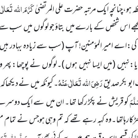
کَرَّمَ اللہ تَعَالٰی 
ظہ
ہو،چنانچہ ایک مرتبہ حضرت علی المرتضیٰ
مجھے ا س شخص کے بارے میں
بتاؤ
جو لوگوں
میں
سب سے ز
:اے امیر المؤمنین! آپ
(سب سے زیادہ بہادر ہیں 
یا:نہیں
(میں
ایسا نہیں
ہوں )
۔
لوگوں
نے پوچھا:
پھر 
رَضِیَ اللہ تَعَالٰی عَنْہُ
ابو بکر صدیق
۔ کیونکہ میں
نے دیکھاکہ
َلَّمَ
کو قریش نے پکڑ رکھا تھا۔ ان
میں
سے ایک دوسرے کوا
ھڑکارہاتھا۔وہ کہہ رہے تھے کہ تم وہی ہوجس نے تمام م
لَّ
صَلَّی اللہ تَعَالٰ