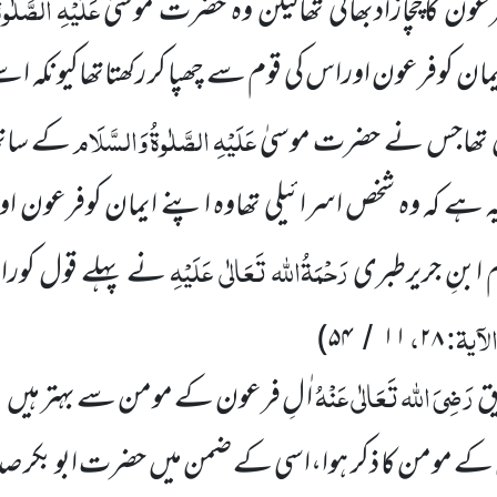
عَلَیْہِ
الصَّلٰوۃ
فرعون
کاچچازادبھائی تھالیکن وہ حضرت موسیٰ
 ایمان کوفرعون اوراس کی قوم سے
چھپا کر رکھتاتھاکیونکہ ا
عَلَیْہِ
الصَّلٰوۃُ
وَالسَّلَام
ص تھاجس نے حضرت موسیٰ
کے ساتھ
ہ ہے کہ وہ شخص اسرائیلی تھاوہ اپنے ایمان کوفرعون ا
رَحْمَۃُاللہ تَعَالٰی عَلَیْہِ
ام ابنِ جریرطبری
نے پہلے قول کوراج
آیۃ:
،
)
۵۴
۱۱
۲۸
/
رَضِیَ اللہ تَعَالٰی عَنْہُ
ق
اٰ لِ فرعون کے مومن سے بہتر ہیں 
 کے مومن کا ذکر ہوا،اسی کے ضمن میں
حضرت ابو بکر ص