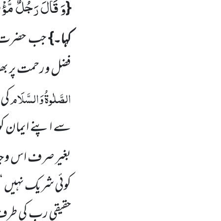
وَ قَالَ رَجُلٌ مُّؤْ
{
کہا۔}
جب حضرت م
فضل و رحمت پر بھرو
الصَّلٰوۃُ
وَالسَّلَام
کی 
سے اپنے ایمان کو
بغیر صرف اس وجہ 
کوئی شریک نہیں
‘
حقیقی رب کی طرف س