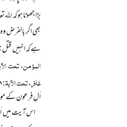
اللہ
بڑا جھوٹا ہو کہ
تعا
بھی اگر بالفرض
وہ 
ہے کہ انہیں
قتل ن
المؤمن، تحت الآ
غافر، تحت الآیۃ:
۸
اٰلِ فرعون کے م
اس آیت میں
ا