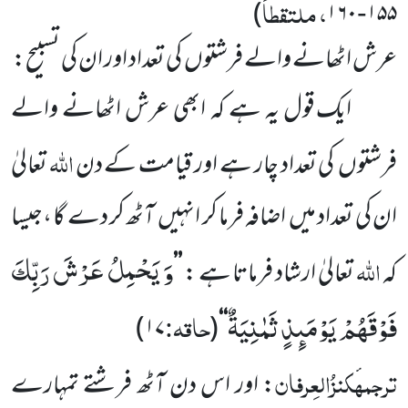
، ملتقطاً
)
۱۶۰
۱۵۵
-
عرش اٹھانے والے فرشتوں
کی تعداد اور ان کی تسبیح:
ایک قول یہ ہے کہ ابھی عرش اٹھانے والے
اللہ
فرشتوں
کی تعداد چار ہے اور قیامت کے دن
تعالیٰ
ان کی تعداد میں
اضافہ فرما کر انہیں
آٹھ کر دے گا ،جیسا
وَ یَحْمِلُ عَرْشَ رَبِّكَ
اللہ
کہ
تعالیٰ ارشاد فرماتا ہے :
’’
فَوْقَهُمْ یَوْمَىٕذٍ ثَمٰنِیَةٌ
حاقہ:
)
۱۷
(
‘‘
ترجمہ
کنزُالعِرفان
: اور اس دن آٹھ فرشتے تمہارے