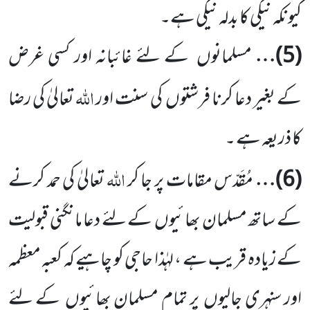
کیونکہ نیکی کا بدلہ نیکی ہے۔
(
5
)…
مسلمانوں
کے لئے غائبانہ اور کسی غرض
اللہ
کے بغیر دعا کرنا فرشتوں
کی سنت اور
تعالیٰ کی رضا
کا ذریعہ ہے ۔
اللہ
(
6
)…
مُقَدّس مقامات پر جا کر
تعالیٰ کی حمد کرنے
کے ساتھ مسلمان بھائیوں
کے لئے
دعا مانگنی قبولیت
کے زیادہ قریب ہے ، لہٰذا حاجی کو چاہیے کہ کعبہ معظمہ
اور سنہری جالیوں
پر تمام مسلمان بھائیوں
کے لئے