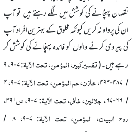
نقصان پہنچانے کی کوشش میں
لگے رہتے ہیں
تو آپ
ان کی پرواہ نہ کریں
کیونکہ مخلوق کے بہترین افراد آپ
کی پیروی کرنے والوں
کو فائدہ پہنچانے کی کوشش کر
تفسیرکبیر، المؤمن، تحت الآیۃ:
،
رہے ہیں۔
(
۷
۹
۹
-
، خازن، حم المؤمن، تحت الآیۃ:
،
۴
۹
۷
۴۹۳
۴۸۷
-
-
/
، جلالین، غافر، تحت الآیۃ:
، ص
،
۳۹۱
۹
۷
۶۷
۶۶
-
-
/
روح البیان، المؤمن، تحت الآیۃ:
،
۸
۹
۷
/
-