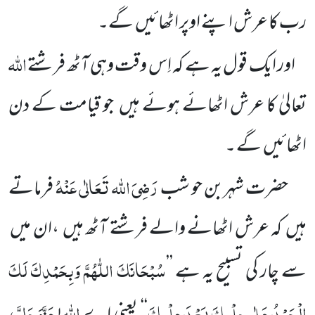
رب کا عرش اپنے اوپر اٹھائیں
گے۔
اللہ
اور ایک قول یہ ہے کہ اِس وقت وہی آٹھ فرشتے
تعالیٰ کا عرش اٹھائے ہوئے ہیں
جو قیامت کے دن
اٹھائیں
گے ۔
رَضِیَ اللہ تَعَالٰی عَنْہُ
حضرت شہربن حو شب
فرماتے
ہیں
کہ عرش اٹھانے والے فرشتے آٹھ ہیں
،ان میں
سُبْحَانَکَ
اللّٰھُمَّ
وَبِحَمْدِکَ
لَکَ
سے چار
کی تسبیح یہ ہے
’’
الْحَمْدُ
عَلٰی
حِلْمِکَ
بَعْدَ
عِلْمِکَ
اللہ
عَزَّوَجَلَّ