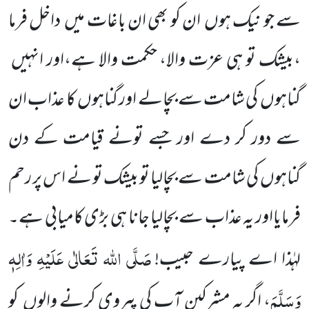
سے جو نیک ہوں
ان کو بھی ان باغات میں
داخل فرما
،بیشک تو ہی عزت والا، حکمت والا ہے،اور انہیں
گناہوں
کی شامت سے بچالے اور گناہوں
کا عذاب ان
سے دور کر دے اور جسے تونے قیامت کے دن
گناہوں
کی شامت سے بچالیا تو بیشک تو نے اس پر رحم
فرمایااور یہ عذاب سے بچالیا جانا ہی بڑی کامیابی ہے۔
صَلَّی اللہ تَعَالٰی عَلَیْہِ وَاٰلِہٖ
لہٰذا اے پیارے حبیب!
وَسَلَّمَ
، اگر یہ مشرکین آپ کی پیروی کرنے والوں
کو