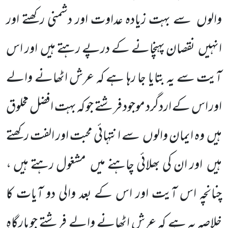
والوں
سے بہت زیادہ عداوت اور دشمنی رکھتے اور
انہیں
نقصان پہنچانے کے درپے رہتے ہیں
اور اس
آیت سے یہ بتایا جا رہا ہے کہ عرش اٹھانے والے
اور اس کے اردگرد موجود فرشتے جو کہ بہت افضل مخلوق
ہیں
وہ ایمان والوں
سے انتہائی محبت اور الفت رکھتے
ہیں
اور ان کی بھلائی چاہنے میں
مشغول رہتے ہیں ،
چنانچہ اس آیت اور اس کے بعد والی دو آیات کا
خلاصہ یہ ہے کہ عرش اٹھانے والے فرشتے جوبارگاہِ