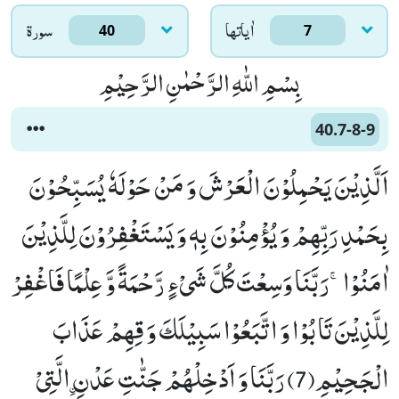
اٰياتها
سورۃ
40
7
بِسْمِ اللّٰهِ الرَّحْمٰنِ الرَّحِیْمِ
40.7-8-9
اَلَّذِیْنَ یَحْمِلُوْنَ الْعَرْشَ وَ مَنْ حَوْلَهٗ یُسَبِّحُوْنَ
بِحَمْدِ رَبِّهِمْ وَ یُؤْمِنُوْنَ بِهٖ وَ یَسْتَغْفِرُوْنَ لِلَّذِیْنَ
اٰمَنُوْاۚ-رَبَّنَا وَسِعْتَ كُلَّ شَیْءٍ رَّحْمَةً وَّ عِلْمًا فَاغْفِرْ
لِلَّذِیْنَ تَابُوْا وَ اتَّبَعُوْا سَبِیْلَكَ وَ قِهِمْ عَذَابَ
الْجَحِیْمِ(7) رَبَّنَا وَ اَدْخِلْهُمْ جَنّٰتِ عَدْنِ ﹰالَّتِیْ