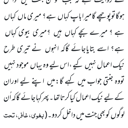
سے روایت ہے کہ جب مومن جنت میں
داخل
ہوگاتوپوچھے گامیراباپ کہاں
ہے؟ میری ماں
کہاں
ہے ؟ میرے بچے کہاں
ہیں
؟میری بیوی کہاں
ہے؟ اسے بتایاجائے گاکہ انہوں
نے تیری طرح
نیک اعمال نہیں
کیے ،اس لیے وہ یہاں
موجود نہیں
تووہ جنتی جواب میں
کہے گا:میں
اپنے لیے اوران
کے لیے نیک اعمال کیاکرتاتھا۔پھرکہاجائے گاکہ اُن
بغوی، غافر، تحت
لوگوں
کوبھی جنت میں
داخل کردو۔
(