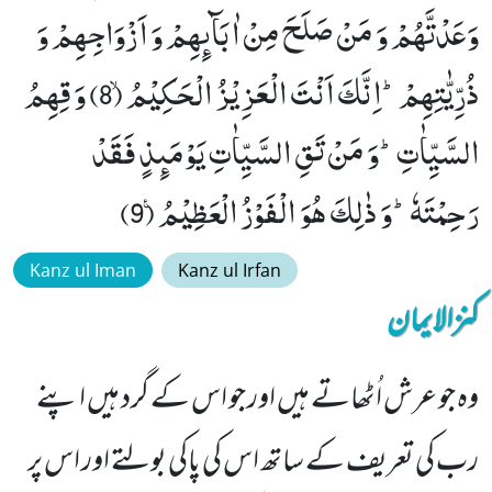
وَعَدْتَّهُمْ وَ مَنْ صَلَحَ مِنْ اٰبَآىٕهِمْ وَ اَزْوَاجِهِمْ وَ
ذُرِّیّٰتِهِمْؕ-اِنَّكَ اَنْتَ الْعَزِیْزُ الْحَكِیْمُۙ (8) وَ قِهِمُ
السَّیِّاٰتِؕ-وَ مَنْ تَقِ السَّیِّاٰتِ یَوْمَىٕذٍ فَقَدْ
رَحِمْتَهٗؕ-وَ ذٰلِكَ هُوَ الْفَوْزُ الْعَظِیْمُ۠ (9)
Kanz ul Iman
Kanz ul Irfan
کنزالایمان
وہ جو عرش اُٹھاتے ہیں اور جو اس کے گرد ہیں اپنے
رب کی تعریف کے ساتھ اس کی پاکی بولتے اور اس پر