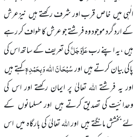
الٰہی میں
خاص قرب اور شرف رکھتے ہیں
نیزعرش
کے ارد گرد موجود وہ فرشتے جو عرش کا طواف کر رہے
عَزَّوَجَلَّ
ہیں
،یہ اپنے رب
کی تعریف کے ساتھ اس کی
سُبْحَانَ اللہ وَبِحَمْدِہٖ
پاکی بیان کرتے ہیں
اور
کہتے ہیں
اللہ
اور یہ فرشتے
تعالیٰ پر ایمان رکھتے اور اس
کی
وحدانیّت کی تصدیق کرتے ہیں
اور مسلمانوں
کے
اللہ
لئے بخشش مانگتے ہیں
اور
تعالیٰ کی
بارگاہ میں
اس