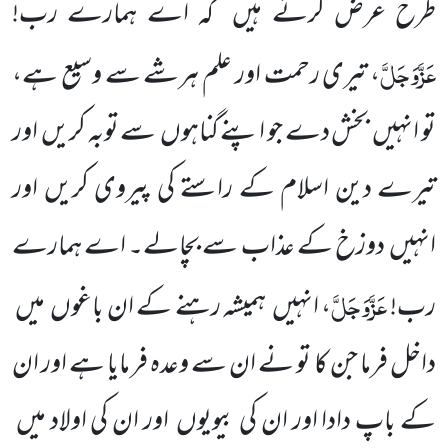
طرح عرض
کرتے ہیں
کہ اے ہمارے رب!
عَزَّوَجَلَّ
، تیری رحمت اور علم
ہرشے سے وسیع ہے،
تو انہیں
بخش دے جو اپنے گناہوں
سے توبہ کریں
اور
تیرے دین اسلام کے راستے کی پیروی کریں اور
انہیں
دوزخ کے عذاب سے بچالے۔ اے ہمارے
عَزَّوَجَلَّ
رب!
، انہیں
ہمیشہ رہنے کے ان باغوں
میں
داخل فرما جن کا تو نے ان سے وعدہ فرمایا ہے اور ان
کے باپ دادا اور ان کی بیویوں
اور ان کی اولاد میں