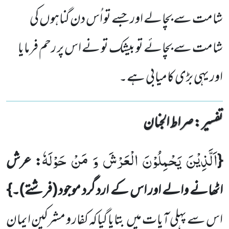
شامت سے بچالے اور جسے تو اُس دن گناہوں کی
شامت سے بچائے تو بیشک تو نے اس پر رحم فرمایا
اور یہی بڑی کامیابی ہے۔
تفسیر : ‎صراط الجنان
اَلَّذِیْنَ یَحْمِلُوْنَ الْعَرْشَ وَ مَنْ حَوْلَهٗ
{
: عرش
اٹھانے والے اور اس
کے ارد گرد موجود
(فرشتے)
۔}
اس سے پہلی
آیات میں
بتایا گیاکہ کفار و مشرکین ایمان