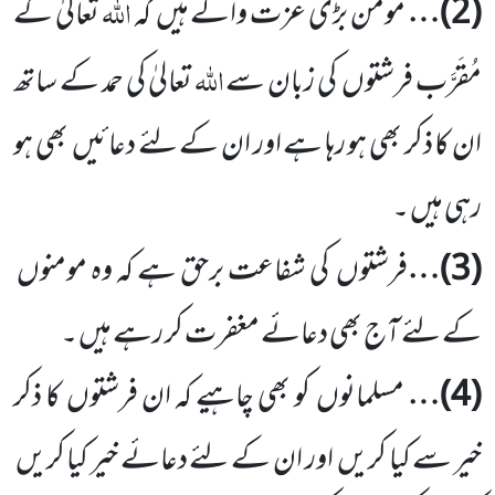
اللہ
(
2
)…
مومن بڑی عزت والے ہیں
کہ
تعالیٰ کے
اللہ
مُقَرَّب فرشتوں
کی زبان سے
تعالیٰ کی حمد کے ساتھ
ان کا ذکر بھی ہو رہا ہے اور ان کے لئے دعائیں
بھی ہو
رہی ہیں ۔
(
3
)…
فرشتوں
کی شفاعت برحق ہے کہ وہ مومنوں
کے لئے آج بھی دعائے مغفرت کر رہے ہیں ۔
(
4
)…
مسلمانوں
کو بھی چاہیے کہ ان فرشتوں
کا ذکر
خیر سے کیا کریں
اور ان کے لئے دعائے خیر کیا کریں