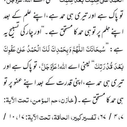
‘‘
یعنی اے
!
،
تو پاک ہے اور تیری ہی حمد ہے،اپنے علم کے بعد
اپنے حِلم پر تو ہی حمد کا مستحق ہے۔‘‘اور چار کی تسبیح یہ
سُبحَانَکَ
اللّٰھُمَّ
وَبِحَمْدِکَ
لَکَ
الْحَمْدُ
عَلیٰ
عَفْوِکَ
ہے:
’’
بَعْدَ
قُدْرَتِکَ
اللہ
عَزَّوَجَلَّ
‘‘
یعنی اے
!
، تو پاک ہے اور
تیری ہی حمد ہے،اپنی قدرت کے بعد اپنے عفو پر تو
خازن، حم المؤمن، تحت الآیۃ:
ہی حمد کا مستحق ہے۔
(
،
، تفسیرکبیر، الحاقۃ، تحت الآیۃ:
،
۱۰
۱۷
۶۷
۴
۷
/
/