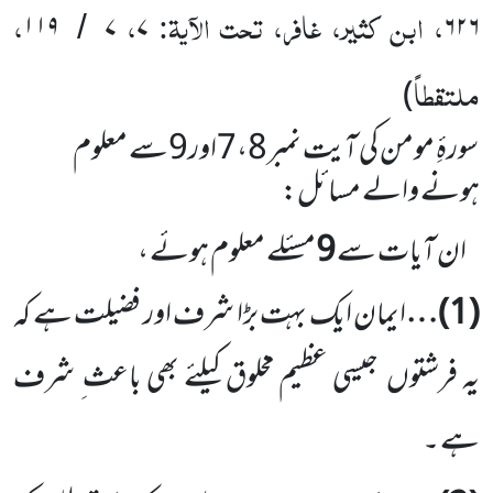
، ابن کثیر، غافر، تحت الآیۃ:
،
،
۱۱۹
۷
۷
۶۲۶
/
ملتقطاً
)
سورۂِ مومن کی آیت نمبر
8
،
7
اور
9
سے معلوم
ہونے والے مسائل:
ان آیات سے
9
مسئلے معلوم ہوئے ،
(
1
)…
ایمان ایک بہت بڑا شرف اور فضیلت ہے کہ
یہ فرشتوں
جیسی عظیم مخلوق کیلئے بھی باعث ِ شرف
ہے ۔