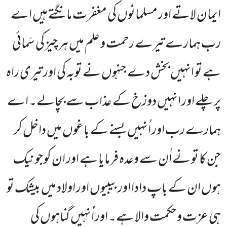
ایمان لاتے اور مسلمانوں کی مغفرت مانگتے ہیں اے
رب ہمارے تیرے رحمت و علم میں ہر چیز کی سَمائی
ہے تو انہیں بخش دے جنہوں نے توبہ کی اور تیری راہ
پر چلے اور انہیں دوزخ کے عذاب سے بچالے۔ اے
ہمارے رب اور اُنہیں بسنے کے باغوں میں داخل کر
جن کا تو نے اُن سے وعدہ فرمایا ہے اور ان کو جو نیک
ہوں ان کے باپ دادا اور بیبیوں اور اولاد میں بیشک تو
ہی عزت و حکمت والا ہے۔ اور اُنہیں گناہوں کی