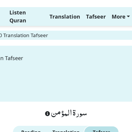
Listen
Translation
Tafseer
More
Quran
0 Translation Tafseer
on Tafseer
سورة المؤمن