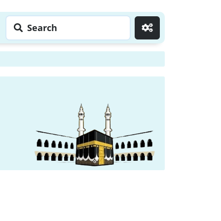
Search
Go