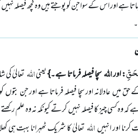
 فرماتا ہے اور اس کے سوا جن کو پوجتے ہیں وہ کچھ فیصلہ نہ
۔
ْحَقِّ
اللہ
اللہ
: اور
سچا فیصلہ فرماتا ہے۔}
یعنی
تعالیٰ کی 
 حق میں عادلانہ اور سچا فیصلہ فرماتا ہے اور جن بتوں ک
 کہ وہ کسی چیز کا فیصلہ نہیں کرتے کیونکہ نہ وہ علم رکھتے
اللہ
 کرنا اور انہیں
تعالیٰ کا شریک ٹھہرانا بہت ہی ک