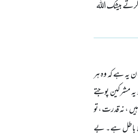
یں کرتے بیشک اللہ
شان یہ ہے کہ وہ ہر
و یہ مشرکین پوجتے
 ہیں ، نہ قدرت ،تو
ھلا باطل ہے۔ بے