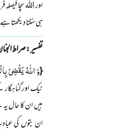
اور اللہ سچا فیصلہ
ہی سُنتا دیکھتا ہے
تفسیر : ‎صراط الجنان
وَ اللّٰهُ یَقْضِیْ بِال
{
نیک اور گناہگار کے
ہیں ان کا حال یہ ہے
ان بتوں کی عبادت