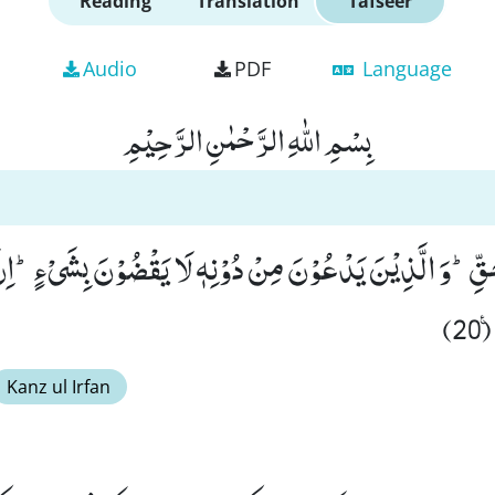
Reading
Translation
Tafseer
Audio
PDF
Language
بِسْمِ اللّٰهِ الرَّحْمٰنِ الرَّحِیْمِ
حَقِّؕ-وَ الَّذِیْنَ یَدْعُوْنَ مِنْ دُوْنِهٖ لَا یَقْضُوْنَ بِشَیْءٍؕ-اِنَّ
2)
Kanz ul Irfan