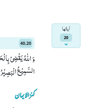
اٰياتها
20
40.20
وَ اللّٰهُ یَقْضِیْ بِالْ
السَّمِیْعُ الْبَصِیْرُ۠ (0
کنزالایمان