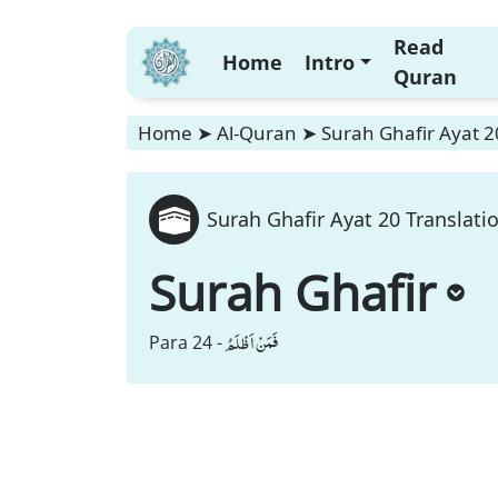
Read
Home
Intro
Quran
Home
➤
Al-Quran
➤
Surah Ghafir Ayat 2
Surah Ghafir Ayat 20 Translati
Surah Ghafir
فَمَنْ اَظْلَمُ
Para 24 -