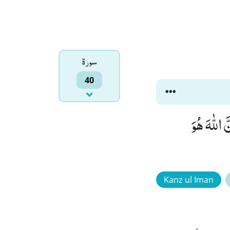
سورۃ
40
 اللّٰهَ هُوَ
Kanz ul Iman