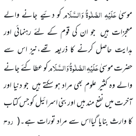
عَلَیْہِ
الصَّلٰوۃُ
وَالسَّلَام
موسیٰ
کو دئیے جانے والے
معجزات ہیں جو ان کی قوم کے لئے رہنمائی اور
ہدایت حاصل کرنے کا ذریعہ تھے،نیز اس سے
عَلَیْہِ
الصَّلٰوۃُ
وَالسَّلَام
حضرت موسیٰ
کو عطا کئے جانے
والے وہ کثیر علوم بھی مراد ہو سکتے ہیں جو دنیا اور
آخرت میں نفع مند ہیں اور بنی اسرائیل کو جس کتاب
روح
کا وارث بنایا گیااس سے مراد تورات ہے۔
(