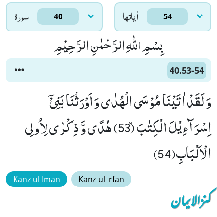
اٰياتها
سورۃ
40
54
بِسْمِ اللّٰهِ الرَّحْمٰنِ الرَّحِیْمِ
40.53-54
وَ لَقَدْ اٰتَیْنَا مُوْسَى الْهُدٰى وَ اَوْرَثْنَا بَنِیْۤ
اِسْرَآءِیْلَ الْكِتٰبَۙ (53) هُدًى وَّ ذِكْرٰى لِاُولِی
الْاَلْبَابِ(54)
Kanz ul Iman
Kanz ul Irfan
کنزالایمان