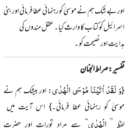
اور بے شک ہم نے موسیٰ کو رہنمائی عطا فرمائی اور بنی
اسرائیل کو کتاب کا وارث کیا۔ عقل مندوں کی
ہدایت اور نصیحت کو ۔
تفسیر : ‎صراط الجنان
وَ لَقَدْ اٰتَیْنَا مُوْسَى الْهُدٰى
{
: اور بیشک ہم نے
موسیٰ کو رہنمائی عطا فرمائی۔} اس آیت میں
الْهُدٰى
لفظ ’’
‘‘ سے مراد تورات اور حضرت