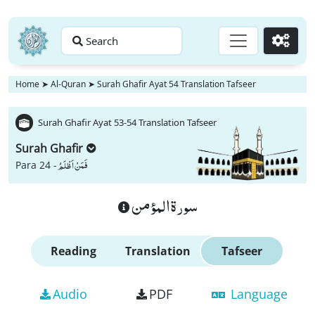
Search
Go
Home
➤
Al-Quran
➤
Surah Ghafir Ayat 54 Translation Tafseer
Surah Ghafir Ayat 53-54 Translation Tafseer
Surah Ghafir
فَمَنْ اَظْلَمُ
Para 24 -
سورة المؤمن
Reading
Translation
Tafseer
Audio
PDF
Language