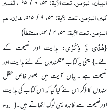
البیان، المؤمن، تحت الآیۃ:
،
، تفسیر
۱۹۵
۸
۵۳
/
کبیر، المؤمن، تحت الآیۃ:
،
، خازن، حم
۵۲۵
۹
۵۳
/
المؤمن، تحت الآیۃ:
،
، ملتقطاً
)
۷۴
۴
۵۳
/
هُدًى وَّ ذِكْرٰى
{
: ہدایت اور نصیحت کے
لئے۔} یعنی یہ کتاب عقلمندوں کے لئے ہدایت اور
نصیحت ہے ۔یہاں آیت میں بطورِ خاص عقل
مندوں کا ذکر اس لئے کیا گیا کہ اس کتاب کی ہدایت
روح
اورنصیحت سے فائدہ یہی لوگ اٹھاتے ہیں۔
(