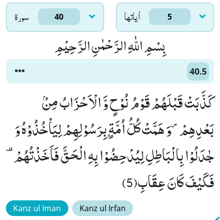
اٰياتها
سورۃ
40
5
بِسْمِ اللّٰهِ الرَّحْمٰنِ الرَّحِیْمِ
40.5
كَذَّبَتْ قَبْلَهُمْ قَوْمُ نُوْحٍ وَّ الْاَحْزَابُ مِنْۢ
بَعْدِهِمْ۪-وَ هَمَّتْ كُلُّ اُمَّةٍۭ بِرَسُوْلِهِمْ لِیَاْخُذُوْهُ وَ
فَكَیْفَ كَانَ عِقَابِ(5)
Kanz ul Iman
Kanz ul Irfan