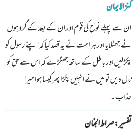
کنزالایمان
ان سے پہلے نوح کی قوم اور ان کے بعد کے گروہوں
نے جھٹلایا اور ہر امت نے یہ قصد کیا کہ اپنے رسول کو
پکڑ لیں اور باطل کے ساتھ جھگڑے کہ اس سے حق کو
ٹال دیں تو میں نے انہیں پکڑا پھر کیسا ہوا میرا
عذاب۔
تفسیر : ‎صراط الجنان