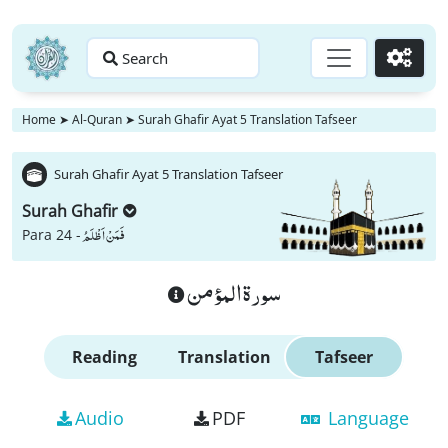
Search
Go
Home
➤
Al-Quran
➤
Surah Ghafir Ayat 5 Translation Tafseer
Surah Ghafir Ayat 5 Translation Tafseer
Surah Ghafir
فَمَنْ اَظْلَمُ
Para 24 -
سورة المؤمن
Reading
Translation
Tafseer
Audio
PDF
Language