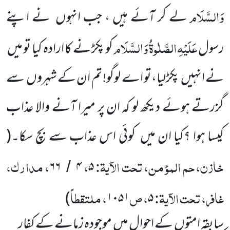
وَالسَّلَام
لے کر آئے ہیں ، جب انہوں
نے اپنے
عَلَیْہِ
الصَّلٰوۃُ
وَالسَّلَام
رسول
کو
پکڑنے کا ارادہ کیا تو میں
نے انہیں
پکڑلیا،تو اے لوگو! تم ان کے شہروں
سے
گزرتے ہوئے دیکھ لو کہ ان پر میرا آنے والا عذاب
کیسا ہوا ؟کیا ان میں
کوئی اس عذاب سے بچ سکا۔
(
خازن، حم المؤمن، تحت الآیۃ:
،
، مدارک،
۶۶
۴
۵
/
غافر، تحت الآیۃ:
، ص
، ملتقطاً
)
۱۰۵۱
۵
سابقہ امتوں
کے احوال میں
موجودہ زمانے کے کفار