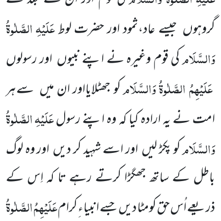
عَلَیْہِ
الصَّلٰوۃُ
گروہوں
جیسے عاد،ثمود اور حضرت لوط
وَالسَّلَام
کی قوم وغیرہ نے اپنے نبیوں
اور رسولوں
عَلَیْہِمُ الصَّلٰوۃُ وَالسَّلَام
کو جھٹلایااور ان میں
سے ہر
عَلَیْہِ
الصَّلٰوۃُ
امت نے یہ ارادہ کیا کہ وہ اپنے رسول
وَالسَّلَام
کو پکڑ لیں
اور اسے شہید کر دیں
اور وہ لوگ
باطل کے ساتھ جھگڑا کرتے رہے تا کہ اِس کے
عَلَیْہِمُ الصَّلٰوۃُ
ذریعے اُس
حق کومٹا دیں
جسے انبیاء ِکرام