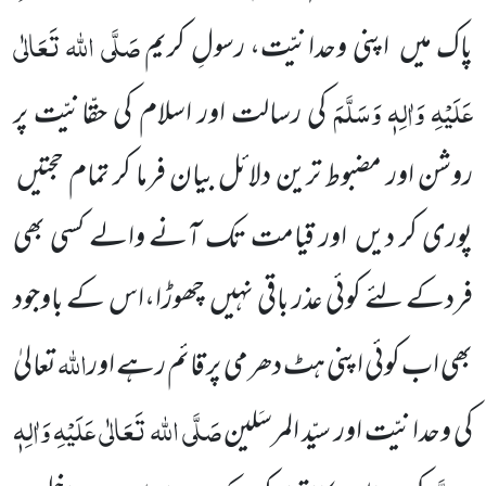
صَلَّی اللہ تَعَالٰی
پاک میں
اپنی وحدانیّت، رسولِ کریم
عَلَیْہِ وَاٰلِہٖ وَسَلَّمَ
کی رسالت اور اسلام کی حقّانیّت پر
روشن اور مضبوط ترین دلائل بیان فرما کر تمام حجتیں
پوری کر دیں
اور قیامت تک آنے والے کسی بھی
فردکے لئے کوئی عذر باقی نہیں
چھوڑا،اس کے باوجود
اللہ
بھی اب کوئی اپنی ہٹ دھرمی پر قائم رہے اور
تعالیٰ
صَلَّی اللہ تَعَالٰی عَلَیْہِ وَاٰلِہٖ
کی وحدانیّت اور سیّد المرسَلین