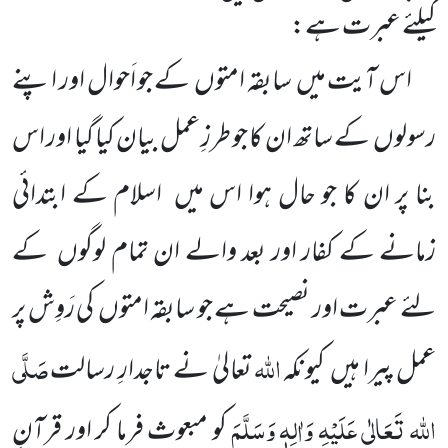
کیلئے عبرت ہے:
اس آیت میں
سابقہ امتوں
کے جو اَحوال اور اپنے
رسولوں
کے ساتھ ان کا جو طرزِ عمل بیان کیا گیا اور اس
بنا پر ان کا جو حال ہوا اس میں
اسلام کے ابتدائی
زمانے کے کفار اور بعد والے ان تمام لوگوں
کے
لئے عبرت اور نصیحت ہے
جو سابقہ امتوں
کی رَوِش پر
اللہ
صَلَّی
عمل پیرا ہیں
کیونکہ
تعالیٰ نے تاجدارِ رسالت
اللہ تَعَالٰی عَلَیْہِ وَاٰلِہٖ وَسَلَّمَ
کو مبعوث فرما کر
اور قرآنِ