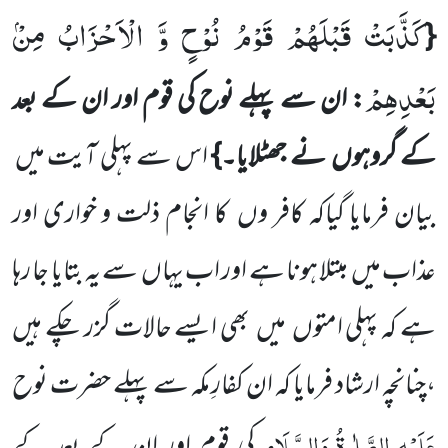
كَذَّبَتْ قَبْلَهُمْ قَوْمُ نُوْحٍ وَّ الْاَحْزَابُ مِنْۢ
{
بَعْدِهِمْ
: ان سے پہلے نوح کی قوم اور ان کے بعد
کے گروہوں
نے
جھٹلایا۔}
اس سے پہلی آیت میں
بیان فرمایا گیاکہ کافر وں
کا انجام ذلت و خواری اور
عذاب میں
مبتلا ہونا ہے اور اب یہاں
سے یہ بتایا جا رہا
ہے کہ پہلی امتوں
میں
بھی ایسے حالات گزر چکے ہیں
،چنانچہ ارشاد فرمایا کہ ان کفارِ مکہ سے پہلے حضرت نوح
عَلَیْہِ
الصَّلٰوۃُ
وَالسَّلَام
کی قوم اور ان کے بعد کے