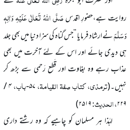
اور حضرت ابو بکرہ
سے
صَلَّی اللہُ تَعَالٰی عَلَیْہِ وَاٰلِہٖ
روایت ہے،حضورِ اقدس
وَسَلَّمَ
نے ارشاد فرمایا ’’جس گناہ کی سزا دنیا میں بھی جلد
ہی دیدی جائے اور اس کے لئے آخرت میں بھی
عذاب رہے وہ بغاوت اور قَطع رَحمی سے بڑھ کر
ترمذی، کتاب صفۃ القیامۃ،
باب،
نہیں۔
(
۵۷-
۴ /
، الحدیث:
۲۵۱۹)
۲۲۹
لہٰذا ہر مسلمان کو چاہیے کہ وہ رشتے داری