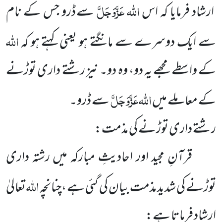
اللہ
عَزَّوَجَلَّ
ارشاد فرمایا کہ اس
سے ڈرو جس کے نام
اللہ
سے ایک دوسرے سے مانگتے ہو یعنی کہتے ہو کہ
کے واسطے مجھے یہ دو، وہ دو۔ نیز رشتے داری توڑنے
اللہ
عَزَّوَجَلَّ
کے معاملے میں
سے ڈرو۔
رشتے داری توڑنے کی مذمت:
قرآنِ مجید اور احادیثِ مبارکہ میں رشتہ داری
اللہ
توڑنے کی شدید مذمت بیان کی گئی ہے ،چنانچہ
تعالیٰ
ارشاد فرماتا ہے: