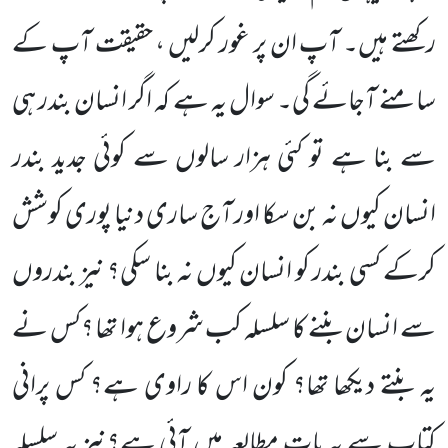
رکھتے ہیں۔ آپ ان پر غور کرلیں ، حقیقت آپ کے
سامنے آجائے گی۔ سوال یہ ہے کہ اگر انسان بندر ہی
سے بنا ہے تو کئی ہزار سالوں سے کوئی جدید بندر
انسان کیوں نہ بن سکا اور آج ساری دنیا پوری کوشش
کرکے کسی بندر کو انسان کیوں نہ بنا سکی؟ نیز بندروں
سے انسان بننے کا سلسلہ کب شروع ہوا تھا ؟کس نے
یہ بنتے دیکھا تھا؟ کون اس کا راوی ہے؟ کس پرانی
کتاب سے یہ بات مطالعہ میں آئی ہے؟نیز یہ سلسلہ