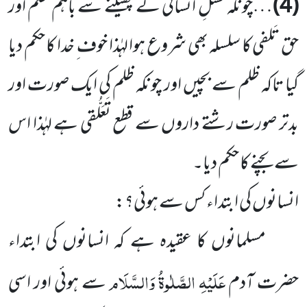
(4)
…چونکہ نسلِ انسانی کے پھیلنے سے باہم ظلم اور
حق تَلفی کا سلسلہ بھی شروع ہوا لہٰذا خوف ِ خدا کا حکم دیا
گیا تاکہ ظلم سے بچیں اور چونکہ ظلم کی ایک صورت اور
بدتر صورت رشتے داروں سے قطع تَعَلُّقی ہے لہٰذا اس
سے بچنے کا حکم دیا۔
انسانوں کی ابتداء کس سے ہوئی؟:
مسلمانوں کا عقیدہ ہے کہ انسانوں کی ابتداء
عَلَیْہِ الصَّلٰوۃُ وَالسَّلَام
حضرت آدم
سے ہوئی اور اسی