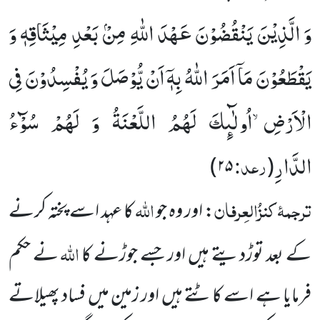
وَ الَّذِیْنَ یَنْقُضُوْنَ عَهْدَ اللّٰهِ مِنْۢ بَعْدِ مِیْثَاقِهٖ وَ
یَقْطَعُوْنَ مَاۤ اَمَرَ اللّٰهُ بِهٖۤ اَنْ یُّوْصَلَ وَ یُفْسِدُوْنَ فِی
الْاَرْضِۙ-اُولٰٓىٕكَ لَهُمُ اللَّعْنَةُ وَ لَهُمْ سُوْٓءُ
الدَّارِ
رعد:
۲۵)
(
ترجمۂ
کنزُالعِرفان
اللہ
: اور وہ جو
کا عہد اسے پختہ کرنے
اللہ
کے بعد توڑدیتے ہیں اور جسے جوڑنے کا
نے حکم
فرمایا ہے اسے کاٹتے ہیں اور زمین میں فساد پھیلاتے