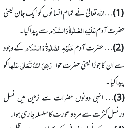
اللہ
(1)
…
تعالیٰ نے تمام انسانوں کو ایک جان یعنی
عَلَیْہِ الصَّلٰوۃُ وَالسَّلَام
حضرت آدم
سے پیدا کیا۔
عَلَیْہِ الصَّلٰوۃُ وَالسَّلَام
(2)
… حضرت آدم
کے وجود
رَضِیَ اللہُ تَعَالٰی عَنْہا
سے ان کا جوڑا یعنی حضرت حوا
کو
پیدا کیا۔
(3)
… انہی دونوں حضرات سے زمین میں نسل
درنسل کثرت سے مرد و عورت کا سلسلہ جاری ہوا۔