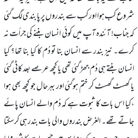
شروع کب ہوا اور کب سے بندروں پر پابندی لگ گئی
کہ جناب! آئندہ آپ میں کوئی انسان بننے کی جرأت نہ
کرے۔ نیز بندر سے انسان بنا تو دُم کا کیا بنا تھا؟ کیا
انسان بنتے ہی دُم جھڑ گئی تھی یا کچھ عرصے بعد کاٹی گئی
یا گھسٹ گھسٹ کر ختم ہوگئی اور بہرحال جو کچھ بھی ہوا
،کیا اس بات کا ثبوت ہے کہ دُم والے انسان پائے
جاتے تھے۔ الغرض بندروں والی بات بندر ہی کرسکتا