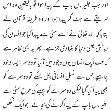
اور جب بغیر ماں باپ کے پیدا ہوا تو بالیقین وہ اِس
طریقے سے ہٹ کر پیدا ہوا اور وہ طریقہ قرآن نے
اللہ
بتایا کہ
تعالیٰ نے اسے مٹی سے پیدا کیا جو انسان کی
رہائش یعنی دنیا کا بنیادی جز ہے۔ پھر یہ بھی ظاہر ہے
کہ جب ایک انسان یوں وجود میں آگیا تو دوسرا ایسا وجود
چاہیے جس سے نسلِ انسانی چل سکے تو دوسرے کو
بھی پیدا کیا گیا لیکن دوسرے کو پہلے کی طرح مٹی سے
بغیر ماں باپ کے پیدا کرنے کی بجائے
جو ایک شخص