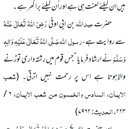
ہیں ان کیلئے لعنت ہی ہے اور اُن کیلئے برا گھر ہے۔
عبداللہ
رَضِیَ اللہُ تَعَالٰی عَنْہُ
حضرت
بن ابی اوفیٰ
رسول اللہ
صَلَّی اللہُ تَعَالٰی عَلَیْہِ وَاٰلِہٖ
سے روایت ہے،
وَسَلَّمَ
نے ارشاد فرمایا ’’جس قوم میں رشتہ داری توڑنے
شعب
والاہوتا ہے اس پر رحمت نہیں اترتی۔
(
الایمان، السادس والخمسون من شعب الایمان،
۶ /
، الحدیث:
۷۹۶۲)
۲۲۳
رَضِیَ اللہُ تَعَالٰی عَنْہُ