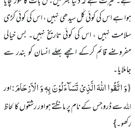
ہے۔ حیرت ہے کہ دنیا بھر میں جس بات کا شور مچایا
ہوا ہے اس کی کوئی کَل سیدھی نہیں ، اس کی کوئی کَڑی
سلامت نہیں ، اس کی کوئی تاریخ نہیں۔ بس خیالی
مفروضے قائم کرکے اچھے بھلے انسان کو بندر سے
جاملایا۔
وَ اتَّقُوا اللّٰهَ الَّذِیْ تَسَآءَلُوْنَ بِهٖ وَ الْاَرْحَامَ
:
{
اور
اللہ
سے ڈرو جس کے نام پر مانگتے ہو اور رشتوں کا لحاظ
رکھو۔}