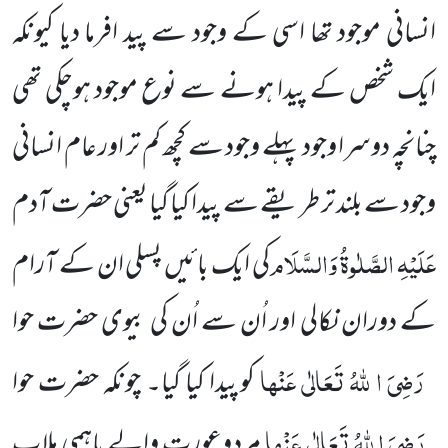
انسانی موجود تھا اسی کے وجود سے پید افرما دیا کیونکہ
ایک شخص کے پیدا ہونے سے نوع موجود ہوچکی تھی
چنانچہ دوسرا وجود پہلے وجود سے کچھ کم تر اور عام انسانی
وجود سے بلند تر طریقے سے پیدا کیا گیا یعنی حضرت آدم
عَلَیْہِ الصَّلٰوۃُ وَالسَّلَام
کی ایک بائیں پسلی ان کے آرام
کے دوران نکالی اور اُن سے اُن کی بیوی حضرت حوا
رَضِیَ ا للہُ تَعَالٰی عَنْہا
کو پیدا کیا گیا۔ چونکہ حضرت حوا
رَضِیَ ا للہُ تَعَالٰی عَنْہا
مرد وعورت والے باہمی ملاپ