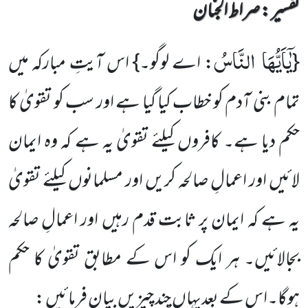
تفسیر : ‎صراط الجنان
یٰۤاَیُّهَا النَّاسُ
{
: اے لوگو۔} اس آیتِ مبارکہ میں
تمام بنی آدم کو خطاب کیا گیا ہے اور سب کو تقویٰ کا
حکم دیا ہے۔ کافروں کیلئے تقویٰ یہ ہے کہ وہ ایمان
لائیں اور اعمالِ صالحہ کریں اور مسلمانوں کیلئے تقویٰ
یہ ہے کہ ایمان پر ثابت قدم رہیں اور اعمالِ صالحہ
بجالائیں۔ ہر ایک کو اس کے مطابق تقویٰ کا حکم
ہوگا۔اس کے بعدیہاں چند چیزیں بیان فرمائیں :