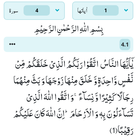
اٰياتها
سورۃ
4
1
بِسْمِ اللّٰهِ الرَّحْمٰنِ الرَّحِیْمِ
4.1
یٰۤاَیُّهَا النَّاسُ اتَّقُوْا رَبَّكُمُ الَّذِیْ خَلَقَكُمْ مِّنْ
نَّفْسٍ وَّاحِدَةٍ وَّ خَلَقَ مِنْهَا زَوْجَهَا وَ بَثَّ مِنْهُمَا
رِجَالًا كَثِیْرًا وَّ نِسَآءًۚ-وَ اتَّقُوا اللّٰهَ الَّذِیْ
تَسَآءَلُوْنَ بِهٖ وَ الْاَرْحَامَؕ-اِنَّ اللّٰهَ كَانَ عَلَیْكُمْ
رَقِیْبًا(1)