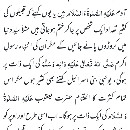
عَلَیْہِ الصَّلٰوۃُ وَالسَّلَام
آدم
ہیں یا یوں کہئے کہ قبیلوں کی
کثیر تعداد ایک شخص پر جاکر ختم ہوجاتی ہیں مثلاً سیّد دنیا
میں کروڑوں پائے جائیں گے مگر اُن کی انتہاء رسولِ
صَلَّی اللہُ تَعَالٰی عَلَیْہِ وَاٰلِہٖ وَسَلَّمَ
اکرم
کی ایک ذات پر
ہوگی، یونہی بنی اسرائیل کتنے بھی کثیر ہوں مگر اس
عَلَیْہِ الصَّلٰوۃُ
تمام کثرت کا اختتام حضرت یعقوب
وَالسَّلَام
کی ایک ذات پر ہوگا۔ اب اسی طرح اور اوپر کو