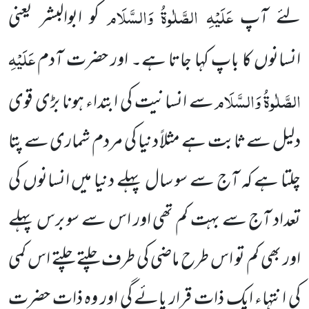
عَلَیْہِ الصَّلٰوۃُ وَالسَّلَام
لئے آپ
کو ابوالبشر یعنی
عَلَیْہِ
انسانوں کا باپ کہا جاتا ہے۔ اور حضرت آدم
الصَّلٰوۃُ وَالسَّلَام
سے انسانیت کی ابتداء ہونا بڑی قوی
دلیل سے ثابت ہے مثلاً دنیا کی مردم شماری سے پتا
چلتا ہے کہ آج سے سو سال پہلے دنیا میں انسانوں کی
تعداد آج سے بہت کم تھی اور اس سے سو برس پہلے
اور بھی کم تو اس طرح ماضی کی طرف چلتے چلتے اس کمی
کی انتہاء ایک ذات قرار پائے گی اور وہ ذات حضرت