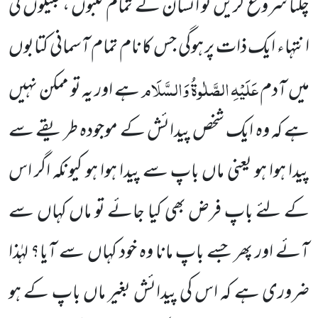
چلنا شروع کریں تو انسان کے تمام کنبوں ، قبیلوں کی
انتہاء ایک ذات پر ہوگی جس کا نام تمام آسمانی کتابوں
عَلَیْہِ الصَّلٰوۃُ وَالسَّلَام
میں آدم
ہے اور یہ تو ممکن نہیں
ہے کہ وہ ایک شخص پیدائش کے موجودہ طریقے سے
پیدا ہوا ہو یعنی ماں باپ سے پیدا ہوا ہو کیونکہ اگر اس
کے لئے باپ فرض بھی کیا جائے تو ماں کہاں سے
آئے اور پھر جسے باپ مانا وہ خود کہاں سے آیا؟ لہٰذا
ضروری ہے کہ اس کی پیدائش بغیر ماں باپ کے ہو