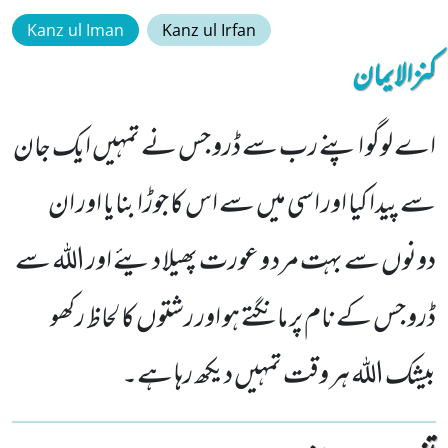
Kanz ul Iman
Kanz ul Irfan
کنزالایمان
اے لوگو اپنے رب سے ڈرو جس نے تمہیں ایک جان
سے پیدا کیا اور اسی میں سے اس کا جوڑا بنایا اور ان
دونوں سے بہت مرد و عورت پھیلا دیئے اور اللہ سے
ڈرو جس کے نام پر مانگتے ہو اور رشتوں کا لحاظ رکھو
بیشک اللہ ہر وقت تمہیں دیکھ رہا ہے۔