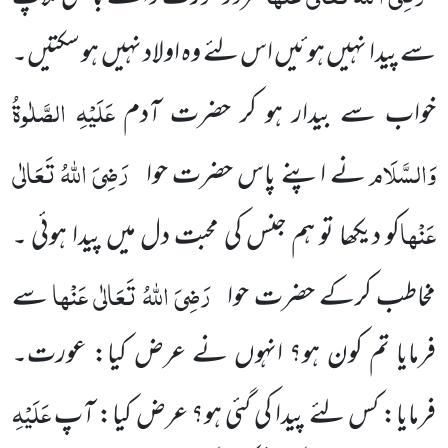
سے پیدا نہیں ہوئیں اس لئے وہ اولاد نہیں ہو سکتیں۔
عَلَیْہِ الصَّلٰوۃُ
خواب سے بیدار ہو کر حضرت آدم
وَالسَّلَام
رَضِیَ اللہُ تَعَالٰی
نے اپنے پاس حضرت حوا
عَنْہا
کو دیکھا تو ہم جنس کی محبت دل میں پیدا ہوئی ۔
رَضِیَ اللہُ تَعَالٰی عَنْہا
مخاطب کرکے حضرت حوا
سے
فرمایا تم کون ہو؟ انہوں نے عرض کیا: عورت۔
عَلَیْہِ
فرمایا: کس لئے پیدا کی گئی ہو؟ عرض کیا: آپ