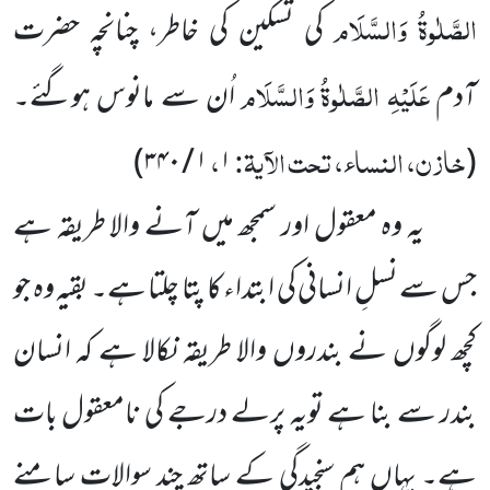
الصَّلٰوۃُ وَالسَّلَام
کی تسکین کی خاطر، چنانچہ حضرت
عَلَیْہِ الصَّلٰوۃُ وَالسَّلَام
آدم
اُن سے مانوس ہوگئے۔
خازن، النساء، تحت الآیۃ:
،
۱ / ۳۴۰)
۱
(
یہ وہ معقول اور سمجھ میں آنے والا طریقہ ہے
جس سے نسلِ انسانی کی ابتداء کا پتا چلتا ہے۔ بقیہ وہ جو
کچھ لوگوں نے بندروں والا طریقہ نکالا ہے کہ انسان
بندر سے بنا ہے تویہ پرلے درجے کی نامعقول بات
ہے۔ یہاں ہم سنجیدگی کے ساتھ چند سوالات سامنے