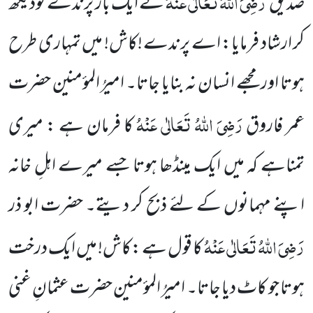
رَضِیَ اللہُ تَعَالٰی عَنْہُ
صدیق
نے ایک بار پرندے
کودیکھ
کر ارشاد فرمایا: اے پرندے !کاش! میں تمہاری طرح
ہوتا اور مجھے انسان نہ بنایا جاتا۔ امیرُ المؤمنین حضرت
رَضِیَ اللہُ تَعَالٰی عَنْہُ
عمر فاروق
کا فرمان ہے : میری
تمناہے کہ میں ایک مینڈھا ہوتا جسے میرے اہلِ خانہ
اپنے مہمانوں کے لئے ذبح کر دیتے۔ حضرت ابو ذر
رَضِیَ اللہُ تَعَالٰی عَنْہُ
کا قول ہے :کاش! میں ایک درخت
ہوتا جو کاٹ دیا جاتا۔ امیرُ المؤمنین حضرت عثمانِ غنی