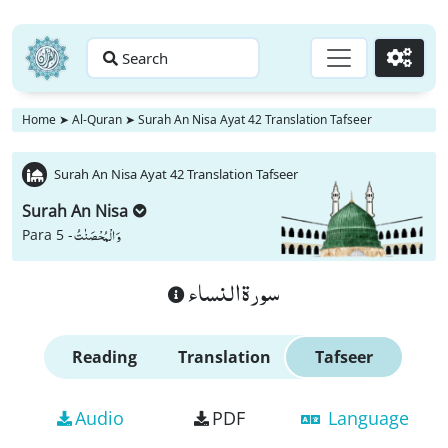
Search
Go
Home
➤
Al-Quran
➤
Surah An Nisa Ayat 42 Translation Tafseer
Surah An Nisa Ayat 42 Translation Tafseer
Surah An Nisa
وَ الْمُحْصَنٰتُ
Para 5 -
سورة النساء
Reading
Translation
Tafseer
Audio
PDF
Language