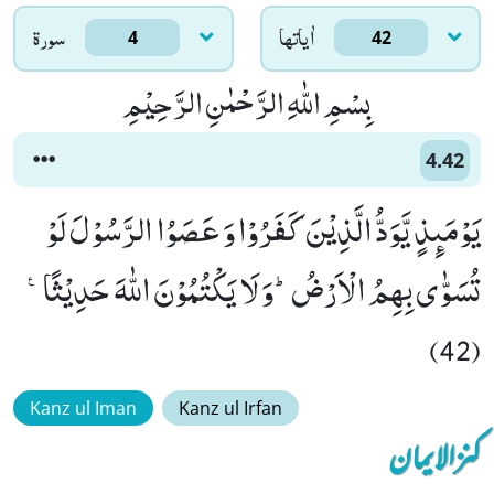
اٰياتها
سورۃ
4
42
بِسْمِ اللّٰهِ الرَّحْمٰنِ الرَّحِیْمِ
4.42
یَوْمَىٕذٍ یَّوَدُّ الَّذِیْنَ كَفَرُوْا وَ عَصَوُا الرَّسُوْلَ لَوْ
تُسَوّٰى بِهِمُ الْاَرْضُؕ-وَ لَا یَكْتُمُوْنَ اللّٰهَ حَدِیْثًا۠
(42)
Kanz ul Iman
Kanz ul Irfan
کنزالایمان