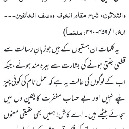
والثلاثون، شرح مقام الخوف ووصف الخائفین۔۔۔
الخ،
، ملخصاً
)
۴۶۰
-
۴۵۹
/
۱
یہ کلمات ان ہستیوں کے ہیں جو زبانِ رسالت سے
قطعی جنتی ہونے کی بشارت سے بہرہ مند ہوئے، جبکہ
اب کے لوگوں کی حالت یہ ہے کہ عمل نام کی کوئی چیز
پلے نہیں اور بے حساب مغفرت کایقین دل میں
سجائے بیٹھے ہیں۔ اے کاش! ہمیں بھی حقیقی معنوں