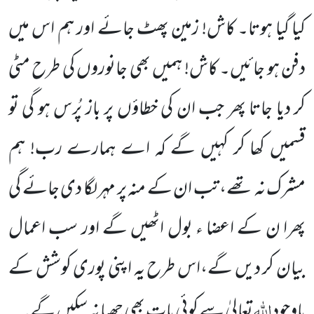
کیا گیا ہوتا۔ کاش! زمین پھٹ جائے اور ہم اس میں
دفن ہو جائیں۔ کاش! ہمیں بھی جانوروں کی طرح مٹی
کر دیا جاتا پھر جب ان کی خطاؤں پر باز پُرس ہو گی تو
قسمیں کھا کر کہیں گے کہ اے ہمارے رب! ہم
مشرک نہ تھے، تب ان کے منہ پر مہر لگا دی جائے گی
پھرا ن کے اعضا ء بول اٹھیں گے اور سب اعمال
بیان کر دیں گے،اس طرح یہ اپنی پوری کوشش کے
اللہ
باوجود
تعالیٰ سے کوئی بات بھی چھپا نہ سکیں گے۔