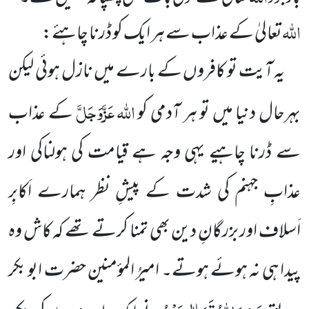
اللہ
تعالیٰ کے عذاب سے ہر ایک کو ڈرنا چاہئے:
یہ آیت تو کافروں کے بارے میں نازل ہوئی لیکن
اللہ
عَزَّوَجَلَّ
بہرحال دنیا میں تو ہر آدمی کو
کے عذاب
سے ڈرنا
چاہیے یہی وجہ ہے قیامت کی ہولناکی اور
عذابِ جہنم کی شدت کے پیشِ نظر ہمارے اَکابِر
اَسلاف اور بزرگانِ دین بھی تمنا
کرتے تھے کہ کاش وہ
پیدا ہی نہ ہوئے ہوتے۔ امیرُ المؤمنین حضرت ابو بکر