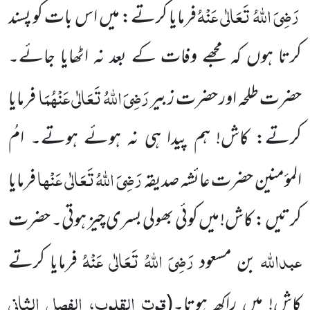
رَضِیَ اللہُ تَعَالٰی عَنْہُ
فرمایا کرتے: میں اس بات کو پسند
کرتا ہوں کہ مجھے وفات کے بعد نہ اٹھایا جائے۔
رَضِیَ اللہُ تَعَالٰی عَنْہُمَا
حضرت طلحہ
اور حضرت زبیر
فرمایا
کرتے: کاش! ہم پیدا ہی نہ ہوئے ہوتے۔ امُ
رَضِیَ
اللہُ تَعَالٰی عَنْہا
المؤمنین حضرت عائشہ صدیقہ
فرمایا
کرتیں : کاش! میں کوئی بھولی بسری چیز ہوتی۔ حضرت
عبداللہ
رَضِیَ اللہُ تَعَالٰی عَنْہُ
بن مسعود
فرمایا کرتے
قوت القلوب، الفصل الثانی
کاش! میں راکھ ہوتا۔
(