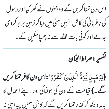
اس دن تمنا کریں گے وہ جنہوں نے کفر کیا اور رسول
کی نافرمانی کی کاش انہیں مٹی میں دبا کر زمین برابر کردی
جائے اور کوئی بات اللہ سے نہ چھپاسکیں گے۔
تفسیر : ‎صراط الجنان
یَوْمَىٕذٍ یَّوَدُّ الَّذِیْنَ كَفَرُوْا
{
:اس دن کافر تمنا کریں
گے۔}
قیامت کے دن کی ہولناکی اور اپنے اعمال کا
بدلہ دیکھ کر کفار تمنا کریں گے کہ کاش ہمیں پیدا ہی نہ