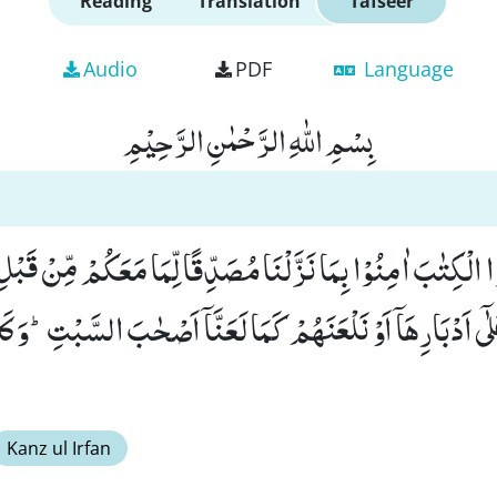
Reading
Translation
Tafseer
Audio
PDF
Language
بِسْمِ اللّٰهِ الرَّحْمٰنِ الرَّحِیْمِ
ْتُوا الْكِتٰبَ اٰمِنُوْا بِمَا نَزَّلْنَا مُصَدِّقًا لِّمَا مَعَكُمْ مِّنْ قَب
ٰۤى اَدْبَارِهَاۤ اَوْ نَلْعَنَهُمْ كَمَا لَعَنَّاۤ اَصْحٰبَ السَّبْتِؕ-وَ كَان
Kanz ul Irfan