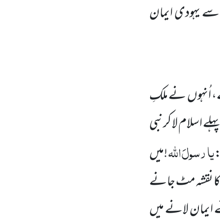
ت سے یہودی ایمان
 اُنہوں نے ملکِ
ے اسلام لا کرنبی
یا
رسولَ
اللہ
:
!میں
ا نقشہ مٹ جانے
ایمان لانے میں