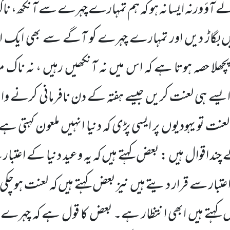
آؤ ورنہ ایسا نہ ہو کہ ہم تمہارے
چہرے سے آنکھ، ناک 
یں بگاڑ دیں اور تمہارے چہرے کو آگے سے بھی ایک ا
چھلا حصہ ہوتا ہے کہ اس میں نہ آنکھیں رہیں ، نہ ناک منہ
 ایسے
ہی لعنت کریں جیسے ہفتہ کے دن نافرمانی کرنے وال
لعنت تو یہودیوں پر ایسی پڑی کہ دنیا انہیں ملعون کہت
چند اقوال ہیں : بعض کہتے ہیں کہ یہ وعید دنیا کے اعتب
ار سے قرار دیتے ہیں نیز بعض کہتے ہیں کہ لعنت ہوچکی 
 کہتے ہیں ابھی انتظار ہے۔ بعض کا قول ہے کہ چہرے ب