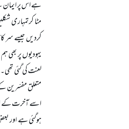
ہے اس پر ایمان لے 
مٹا کرتمہاری شکل
کردیں جیسے سر کا پ
یہودیوں پر بھی ہم
لعنت کی گئی تھی۔ 
متعلق مفسّرین کے 
اسے آخرت کے اعتب
ہوگئی ہے اور بعض