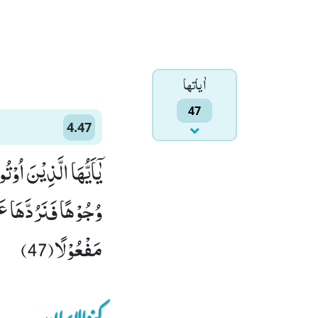
اٰياتها
47
4.47
یٰۤاَیُّهَا الَّذِیْنَ اُو
وُجُوْهًا فَنَرُدَّهَا عَل
مَفْعُوْلًا(47)