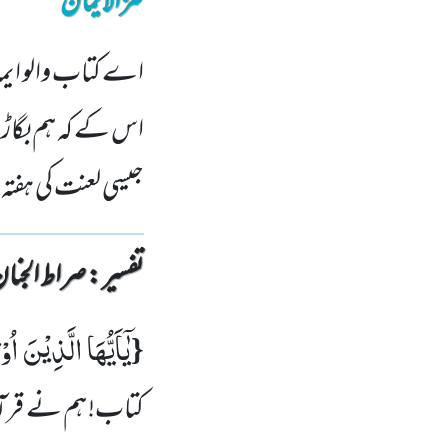
کنزالایمان
اے کتاب والو ایما
اس کے کہ ہم بگاڑ د
جیسی لعنت کی ہفتہ 
تفسیر : ‎صراط الجنان
یٰۤاَیُّهَا الَّذِیْنَ ا
{
کتاب! ہم نے قرا