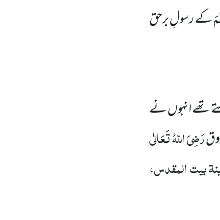
َمَ
کے رسولِ برحق
ھتے تھے انہوں نے
رَضِیَ اللہُ تَعَالٰی
روق
نۃ بیت المقدس،