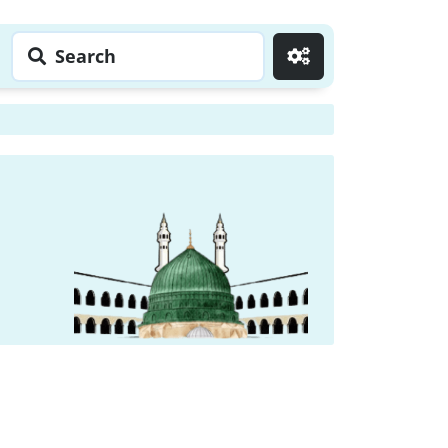
Search
Go