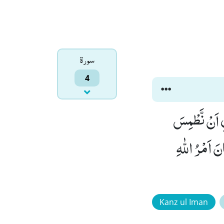
سورۃ
4
ْلِ اَنْ نَّطْمِسَ
َ اَمْرُ اللّٰهِ
Kanz ul Iman