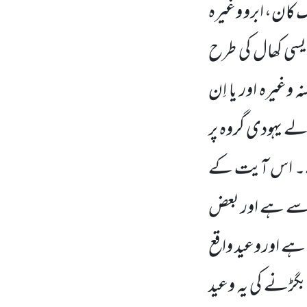
کان، ابرو وغیرہ
یسی کھال
کی طرح
 وغیرہ اور یا اِن
ے یہودی گروہ پر
ی ہے۔ اس آیت کے
ار سے ہے اور بعض
ہے اور وعید واقع
گڑنے کی یہ وعید