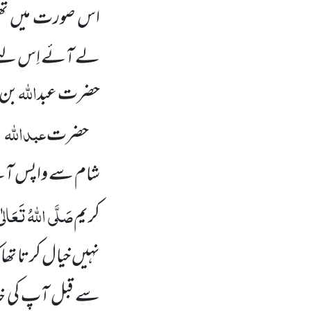
اس صورت میں تھی ج
لے آئے اِس لئے شر
اللہ
حضرت عبد
بن 
عبداللہ
حضرت
ب
شام سے واپس آتے ہ
صَلَّی اللہُ تَعَالٰی 
کریم
نہیں خیال کرتا تھا
سے قبل آپ کی خد