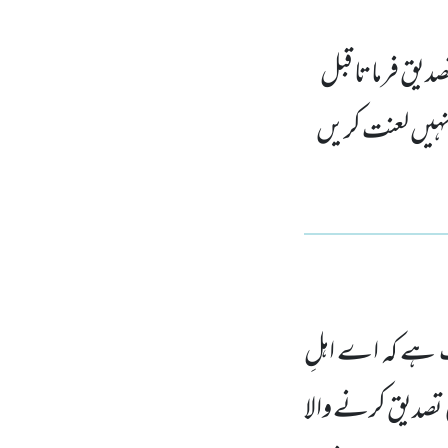
صدیق فرماتا قبل
 انہیں لعنت کریں
 ہے کہ اے اہلِ
 تصدیق کرنے والا