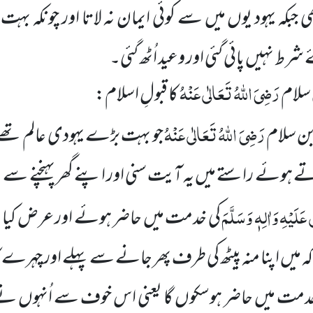
بکہ یہود یوں میں سے کوئی ایمان نہ لاتا اور چونکہ بہ
ط نہیں پائی گئی اور وعید اُٹھ گئی۔
رَضِیَ اللہُ تَعَالٰی عَنْہُ
سلام
کا قبولِ اسلام:
رَضِیَ اللہُ تَعَالٰی عَنْہُ
ن سلام
جو بہت بڑے یہودی عالم تھے،
وئے راستے میں یہ آیت سنی اور اپنے گھر پہنچنے سے پہل
عَلَیْہِ وَاٰلِہٖ وَسَلَّمَ
کی خدمت
میں حاضر ہوئے اور عرض کیا
 کہ میں اپنا منہ پیٹھ کی طرف پھر جانے سے پہلے اور چہرے
ک
مت میں حاضر ہوسکوں گا یعنی اس خوف سے اُنہوں نے 