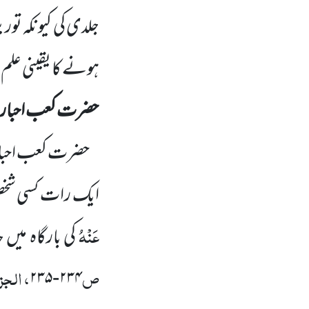
جلدی کی کیونکہ 
ہونے کا یقینی علم 
حضرت کعب احبار
حضرت کعب احبا
ایک رات کسی شخص 
عَنْہُ
کی بارگاہ میں
ص
، الجز
۲۳۵
-
۲۳۴