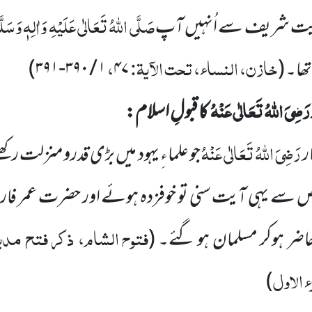
صَلَّی اللہُ تَعَالٰی عَلَیْہِ وَاٰلِہٖ وَسَلّ
توریت شریف سے اُنہیں آپ
خازن، النساء، تحت الآیۃ:
،
تھا۔
(
۴۷
۱
/
۳۹۰
-
۳۹۱)
رَضِیَ اللہُ تَعَالٰی عَنْہُ
کا قبولِ اسلام:
رَضِیَ اللہُ تَعَالٰی عَنْہُ
ر
جو علماءِ یہود میں بڑی قدرومنزلت رک
سے یہی آیت سنی تو خوفزدہ ہوئے اور حضرت عمر فا
فتوح الشام، ذکر فتح مدی
 حاضر ہوکر مسلمان ہو گئے۔
(
ء الاول
)