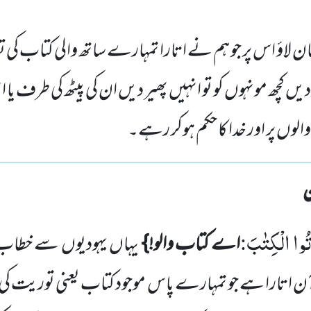
ن لاؤ اس پر جو ہم نے اتارا تمہارے ساتھ والی کتاب کی ت
یں کچھ مونہوں کو تو انہیں پھیر دیں ان کی پیٹھ کی طرف یا
والوں پر اور خدا کا حکم ہوکر رہے۔
ُوْتُوا الْكِتٰبَ
اے کتاب والو!}
یہاں یہودیوں سے خطاب
:
ٓن
اتارا ہے جو تمہارے پاس موجود کتاب یعنی توریت کی