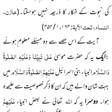
خازن،
کی نبوت کے انکار کا ذریعہ نہیں ہوسکتا۔
(
النساء، تحت الآیۃ:
،
)
۱ / ۴۵۲
۱۶۴
آیت کے اس حصے سے دو مسئلے معلوم ہوئے
عَلٰی نَبِیِّنَا وَعَلَیْہِ الصَّلٰوۃُ
:
ایک
یہ کہ حضرت موسیٰ
وَالسَّلَام
عَلَیْہِمُ الصَّلٰوۃُ وَالسَّلَام
انبیاءِ بنی اسرائیل
میں
بہت شان والے ہیں کہ ان کا ذکر خصوصیت سے علیحدہ
اللہ
عَلَیْہِمُ
ہوا۔
دوسرا
یہ کہ
تعالیٰ نے بعض انبیاء