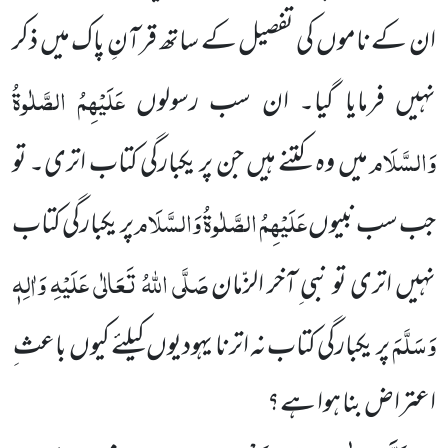
ان کے ناموں کی تفصیل کے ساتھ قرآنِ پاک میں ذکر
عَلَیْہِمُ الصَّلٰوۃُ
نہیں فرمایا گیا۔ ان سب
رسولوں
وَالسَّلَام
میں وہ کتنے ہیں جن پر یکبارگی کتاب اتری۔ تو
عَلَیْہِمُ الصَّلٰوۃُ وَالسَّلَام
جب سب نبیوں
پر یکبارگی
کتاب
صَلَّی اللہُ تَعَالٰی عَلَیْہِ وَاٰلِہٖ
نہیں اتری تو نبی ِآخر الزّمان
وَسَلَّمَ
پر یکبارگی کتاب نہ اترنا یہودیوں کیلئے کیوں باعث ِ
اعتراض بنا ہوا ہے؟