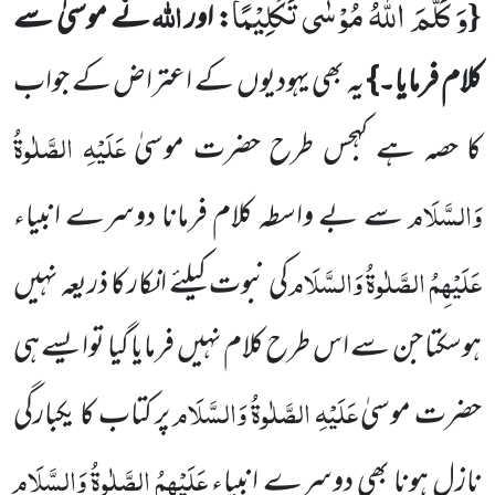
وَ كَلَّمَ اللّٰهُ مُوْسٰى تَكْلِیْمًا
{
اللہ
: اور
نے موسیٰ سے
کلام فرمایا۔}
یہ بھی یہودیوں کے اعتراض کے جواب
عَلَیْہِ الصَّلٰوۃُ
کا حصہ ہے کہ
جس طرح حضرت موسیٰ
وَالسَّلَام
سے بے واسطہ کلام فرمانا دوسرے انبیاء
عَلَیْہِمُ الصَّلٰوۃُ وَالسَّلَام
کی نبوت کیلئے انکار
کا ذریعہ نہیں
ہوسکتا جن سے اس طرح کلام نہیں فرمایا گیا توایسے ہی
عَلَیْہِ الصَّلٰوۃُ وَالسَّلَام
حضرت موسیٰ
پر کتاب کا یکبارگی
عَلَیْہِمُ الصَّلٰوۃُ وَالسَّلَام
نازل
ہونا بھی دوسرے انبیاء