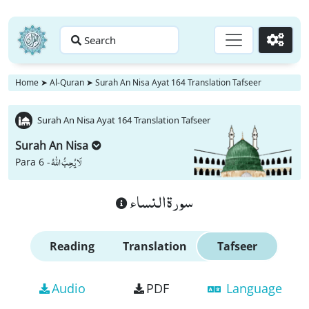
Search
Go
Home
➤
Al-Quran
➤
Surah An Nisa Ayat 164 Translation Tafseer
Surah An Nisa Ayat 164 Translation Tafseer
Surah An Nisa
لَا یُحِبُّ اللّٰهُ
Para 6 -
سورة النساء
Reading
Translation
Tafseer
Audio
PDF
Language