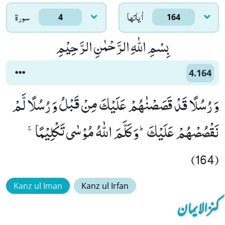
اٰياتها
سورۃ
4
164
بِسْمِ اللّٰهِ الرَّحْمٰنِ الرَّحِیْمِ
4.164
وَ رُسُلًا قَدْ قَصَصْنٰهُمْ عَلَیْكَ مِنْ قَبْلُ وَ رُسُلًا لَّمْ
نَقْصُصْهُمْ عَلَیْكَؕ-وَ كَلَّمَ اللّٰهُ مُوْسٰى تَكْلِیْمًاۚ
(164)
Kanz ul Iman
Kanz ul Irfan
کنزالایمان