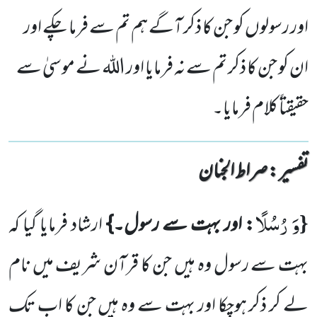
اور رسولوں کو جن کا ذکر آگے ہم تم سے فرما چکے اور
ان کو جن کا ذکر تم سے نہ فرمایا اور اللہ نے موسیٰ سے
حقیقتاً کلام فرمایا۔
تفسیر : ‎صراط الجنان
وَ رُسُلًا
{
: اور بہت سے رسول۔}
ارشاد فرمایا گیا کہ
بہت سے رسول وہ ہیں جن کا قرآن شریف میں نام
لے کر ذکر ہوچکا اور بہت سے وہ ہیں جن کا اب تک