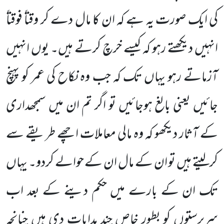
کی ایک صورت یہ ہے کہ ان کا
مال دے کر وقتاً فوقتاً
انہیں دیکھتے رہو کہ کیسے خرچ کرتے ہیں۔ یوں انہیں
آزماتے رہو یہاں تک کہ جب وہ نکاح کی عمر
کو پہنچ
جائیں یعنی بالغ ہوجائیں تو اگر تم ان میں سمجھداری
کے آثار دیکھو کہ وہ مالی معاملات اچھے طریقے سے
کرلیتے ہیں
تو ان کے مال ان کے حوالے کردو۔ یہاں
تک ان کے بارے میں حکم دینے کے بعد اب
سرپرستوں کو بطورِ خاص چند ہدایات دی ہیں چنانچہ