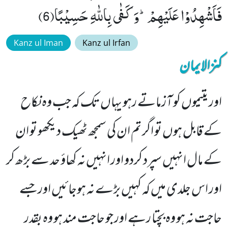
فَاَشْهِدُوْا عَلَیْهِمْؕ-وَ كَفٰى بِاللّٰهِ حَسِیْبًا(6)
Kanz ul Iman
Kanz ul Irfan
کنزالایمان
اور یتیموں کو آزماتے رہو یہاں تک کہ جب وہ نکاح
کے قابل ہوں تو اگر تم ان کی سمجھ ٹھیک دیکھو تو ان
کے مال انہیں سپرد کردو اور انہیں نہ کھاؤ حد سے بڑھ کر
اور اس جلدی میں کہ کہیں بڑے نہ ہوجائیں اور جسے
حاجت نہ ہو وہ بچتا رہے اور جو حاجت مند ہو وہ بقدر