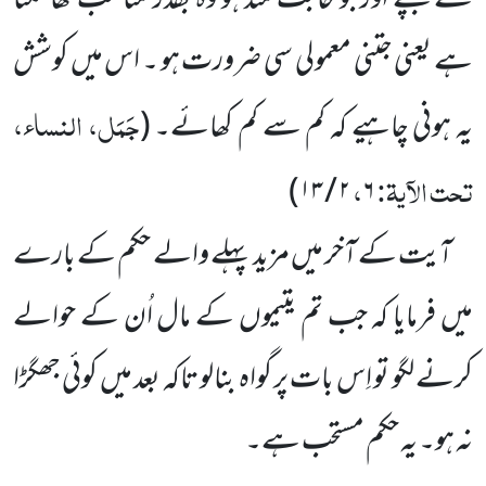
سے بچے اور جو حاجت مند ہو وہ بقدر مناسب کھاسکتا
ہے یعنی جتنی معمولی سی ضرورت ہو ۔ اس میں کوشش
جَمَل، النساء،
یہ ہونی چاہیے کہ کم سے کم کھائے۔
(
تحت الآیۃ:
،
۱۳)
/
۲
۶
آیت کے آخر میں مزید پہلے والے حکم کے بارے
میں فرمایا کہ جب تم یتیموں کے مال اُن کے حوالے
کرنے لگو تو اِس بات پر گواہ بنالو تاکہ بعد میں کوئی جھگڑا
نہ ہو۔ یہ حکم مستحب ہے۔