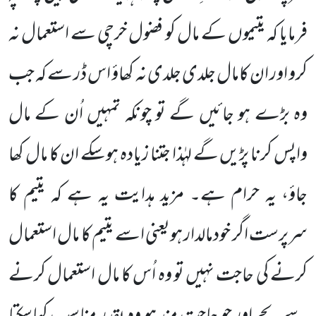
فرمایا کہ یتیموں کے مال کو فضول خرچی سے استعمال نہ
کرو اور ان کامال جلدی جلدی نہ کھاؤ اس ڈر
سے کہ جب
وہ بڑے ہو جائیں گے تو چونکہ تمہیں اُن کے مال
واپس کرنا پڑیں گے لہٰذا جتنا زیادہ ہوسکے ان کا مال کھا
جاؤ،
یہ حرام ہے۔ مزید ہدایت یہ ہے کہ یتیم کا
سرپرست اگر خودمالدار ہویعنی اسے یتیم کا مال استعمال
کرنے کی حاجت نہیں تو وہ اُس کا مال استعمال کرنے