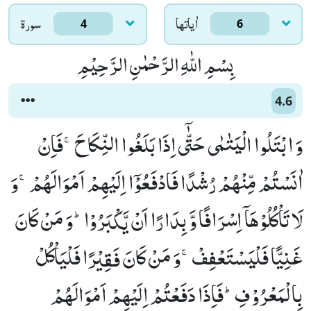
اٰياتها
سورۃ
4
6
بِسْمِ اللّٰهِ الرَّحْمٰنِ الرَّحِیْمِ
4.6
وَ ابْتَلُوا الْیَتٰمٰى حَتّٰۤى اِذَا بَلَغُوا النِّكَاحَۚ-فَاِنْ
اٰنَسْتُمْ مِّنْهُمْ رُشْدًا فَادْفَعُوْۤا اِلَیْهِمْ اَمْوَالَهُمْۚ-وَ
لَا تَاْكُلُوْهَاۤ اِسْرَافًا وَّ بِدَارًا اَنْ یَّكْبَرُوْاؕ-وَ مَنْ كَانَ
غَنِیًّا فَلْیَسْتَعْفِفْۚ-وَ مَنْ كَانَ فَقِیْرًا فَلْیَاْكُلْ
بِالْمَعْرُوْفِؕ-فَاِذَا دَفَعْتُمْ اِلَیْهِمْ اَمْوَالَهُمْ