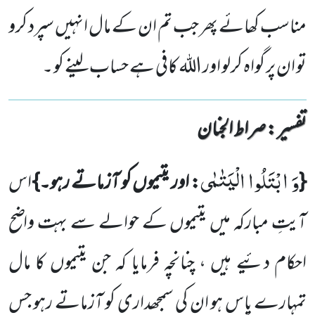
مناسب کھائے پھر جب تم ان کے مال انہیں سپرد کرو
تو ان پر گواہ کرلو اور اللہ کافی ہے حساب لینے کو ۔
تفسیر : ‎صراط الجنان
وَ
ابْتَلُوا
الْیَتٰمٰى
{
: اور یتیموں کو آزماتے رہو۔}
اس
آیتِ مبارکہ میں یتیموں کے حوالے سے بہت واضح
احکام دئیے
ہیں ، چنانچہ فرمایا کہ جن یتیموں کا مال
تمہارے پاس ہو ان کی سمجھداری کو آزماتے رہو جس