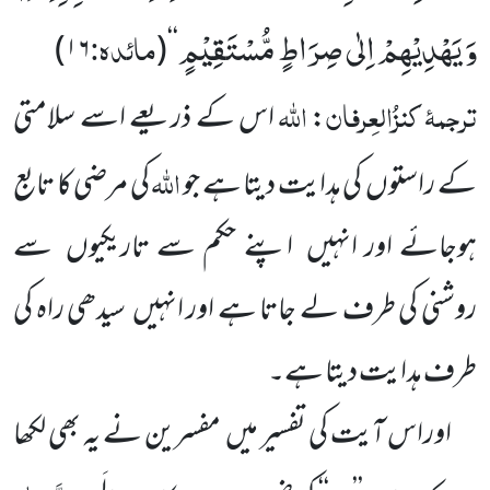
وَ یَهْدِیْهِمْ اِلٰى صِرَاطٍ مُّسْتَقِیْمٍ
مائدہ:
)
۱۶
(
‘‘
ترجمۂ
کنزُالعِرفان
اللہ
:
اس کے ذریعے اسے سلامتی
اللہ
کے راستوں کی ہدایت دیتا ہے جو
کی مرضی کا تابع
ہوجائے اور انہیں اپنے حکم سے تاریکیوں سے
روشنی کی طرف لے جاتا ہے اور انہیں سیدھی راہ کی
طرف ہدایت دیتا ہے۔
اوراس آیت کی تفسیر میں مفسرین نے یہ بھی لکھا