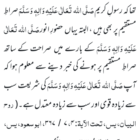
صَلَّی اللہ تَعَالٰی عَلَیْہِ وَاٰلِہٖ وَسَلَّمَ
تھا کہ رسولِ کریم
صراطِ
صَلَّی اللہ تَعَالٰی
مستقیم پر بھی ہیں ، البتہ یہاں حضورِ انور
عَلَیْہِ وَاٰلِہٖ وَسَلَّمَ
کے بارے میں صراحت کے ساتھ
صراطِ مستقیم پر ہونے کی خبر دینے سے معلوم ہوا کہ
صَلَّی اللہ تَعَالٰی عَلَیْہِ وَاٰلِہٖ وَسَلَّمَ
آپ
کی شریعت سب
روح
سے زیادہ قوی اور سب سے زیادہ معتدل ہے۔
(
البیان، یس، تحت الآیۃ:
،
، ابو سعود، یس،
۳۶۷
۷
۴
/