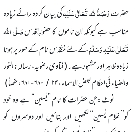
رَحْمَۃُاللہ تَعَالٰی عَلَیْہِ
حضرت
کی بیان کردہ رائے زیادہ
صَلَّی اللہ
مناسب ہے کیونکہ ان ناموں کا حضورِاقدس
تَعَالٰی عَلَیْہِ وَسَلَّمَ
کے لئے مُقَدّس نام کے طور پر ہونا
زیادہ ظاہر اور مشہورہے۔
( فتاوی رضویہ، رسالہ: النور
والضیاء فی احکام بعض الاسما
ء
،
۲۴
۶۸۰
۶۸۱،ملخصاً
)
-
/
نوٹ:جن حضرات کا نام ’’یٰسین‘‘ ہے وہ خود
کو’’ غلام یٰسین‘‘ لکھیں اور بتائیں اور دوسروں
کو