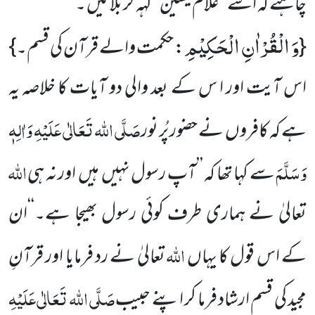
چاہئے کہ اسے ’’غلام یٰسین‘‘ کہہ کر بلائیں ۔
وَ الْقُرْاٰنِ الْحَكِیْمِ
{
: حکمت والے قرآن کی قسم۔}
اس آیت اور ا س کے بعد والی دو آیات کا خلاصہ یہ
صَلَّی اللہ تَعَالٰی عَلَیْہِ وَاٰلِہٖ
ہے کہ کافروں نے حضور پُر نور
وَسَلَّمَ
اللہ
سے کہا تھا کہ ’’آپ رسول نہیں ہیں اور نہ ہی
تعالیٰ نے ہماری طرف کوئی رسول بھیجا ہے۔‘‘ان
اللہ
کے اس قول کا یہاں
تعالیٰ نے رد فرمایا اور قرآنِ
صَلَّی اللہ تَعَالٰی
عَلَیْہِ
مجید کی قسم ارشاد فرما کر اپنے حبیب