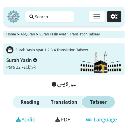
Search
Go
Home
➤
Al-Quran
➤
Surah Yasin Ayat 1 Translation Tafseer
Surah Yasin Ayat 1-2-3-4 Translation Tafseer
Surah Yasin
وَ مَنْ یَّقْنُتْ
Para 22 -
سورة يس
Reading
Translation
Tafseer
Audio
PDF
Language