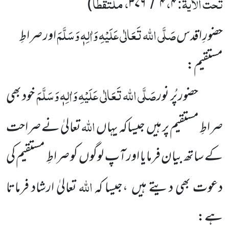
تحت الآیۃ:
،
، ملتقطاً
)
۳۷۶
۴
۴
/
صَلَّی اللہ تَعَالٰی عَلَیْہِ وَاٰلِہٖ وَسَلَّمَ
حضورِ اقدس
اور صراطِ
مستقیم:
صَلَّی اللہ تَعَالٰی عَلَیْہِ وَاٰلِہٖ وَسَلَّمَ
حضور پُر نور
خود بھی
اللہ
صراطِ مستقیم پر ہیں جیساکہ یہاں
تعالیٰ نے صراحت
کے ساتھ بیان فرمایا اور آپ لوگوں کو صراطِ مستقیم کی
اللہ
دعوت بھی دیتے ہیں ،جیسا کہ
تعالیٰ ارشاد فرماتا
ہے: