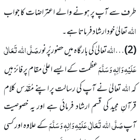
طرف سے آپ پر ہونے والے اعتراضات کا جواب
اللہ
تعالیٰ خود ارشاد فرماتا ہے۔
اللہ
صَلَّی اللہ تَعَالٰی
(2)
…
تعالیٰ کی بارگاہ میں حضور پُرنور
عَلَیْہِ وَاٰلِہٖ وَسَلَّمَ
عظمت کے ایسے اعلیٰ مقام پر فائز ہیں
اللہ
کہ
تعالیٰ نے آپ کی رسالت پر اپنے مُقَدّس کلام
قرآنِ مجید کی قسم ارشاد فرمائی ہے اور یہ خصوصیت
صَلَّی اللہ تَعَالٰی عَلَیْہِ وَاٰلِہٖ وَسَلَّمَ
آپ
کے علاوہ اور کسی