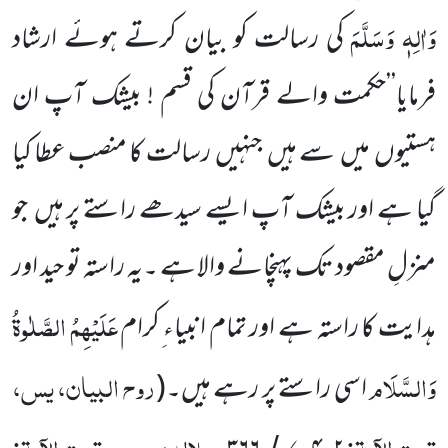
وَاٰلِہٖ وَسَلَّمَ
کی رسالت کو بیان کرتے ہوئے ارشاد
فرمایا’’حکمت والے قرآن کی قسم ! بیشک آپ ان
ہستیوں میں سے ہیں جنہیں رسالت کا منصب عطا کیا
گیا ہے اور بیشک آپ ایسے سیدھے راستے پر ہیں جو
منزلِ مقصود تک پہنچانے والا ہے ۔یہ راستہ تو حید اور
عَلَیْہِمُ الصَّلٰوۃُ
ہدایت کا راستہ ہے اور تمام انبیاء ِکرام
وَالسَّلَام
روح البیان، یس،
اسی راستے پر رہے ہیں۔
(
تحت الآیۃ:
،
، جلالین، یس، تحت الآیۃ:
/
-