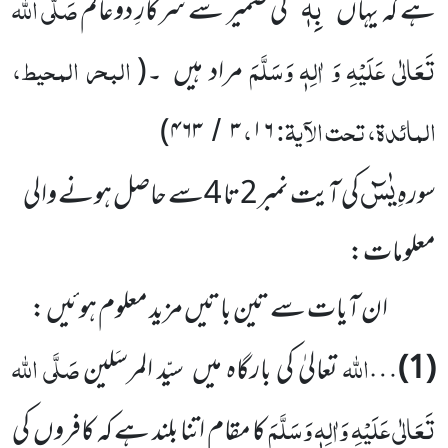
بِهٖ
صَلَّی اللہ
ہے کہ یہاں ’’
‘‘ کی ضمیر سے سرکارِ دوعالَم
تَعَالٰی عَلَیْہِ وَ اٰلِہٖ وَسَلَّمَ
البحر المحیط،
مراد ہیں ۔
(
المائدۃ، تحت الآیۃ:
،
)
۴۶۳
۳
۱۶
/
یٰسٓ
سورہِ
کی آیت نمبر2تا 4سے حاصل ہونے والی
معلومات:
ان آیات سے تین باتیں مزید معلوم ہوئیں :
اللہ
صَلَّی اللہ
(1)
…
تعالیٰ کی بارگاہ میں سیّد المرسَلین
تَعَالٰی عَلَیْہِ وَاٰلِہٖ وَسَلَّمَ
کا مقام اتنا بلند ہے کہ کافروں کی