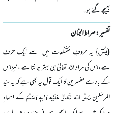
بھیجے گئے ہو۔
تفسیر : ‎صراط الجنان
یٰسٓ
{
} یہ حروفِ مُقَطَّعات میں سے ایک حرف
اللہ
ہے،اس کی مراد
تعالیٰ ہی بہتر جانتا ہے ،نیزاس
کے بارے مفسرین کا ایک قول یہ بھی ہے کہ یہ سیّد
صَلَّی اللہ تَعَالٰی عَلَیْہِ وَاٰلِہٖ وَسَلَّمَ
المرسَلین
کے اَسماءِ
جلالین مع صاوی،