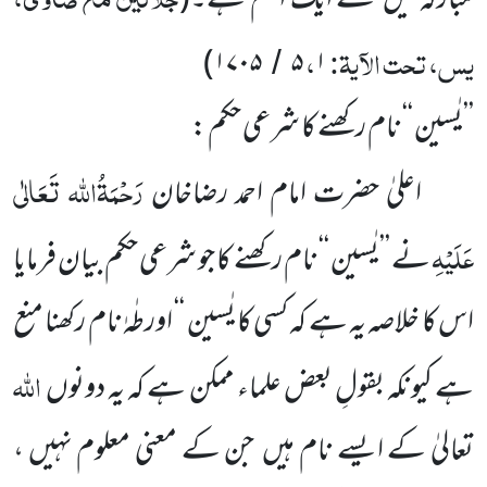
مبارکہ میں سے ایک اسم ہے۔
(
یس، تحت الآیۃ:
،
)
۱۷۰۵
۵
۱
/
’’یٰسین ‘‘ نام رکھنے کا شرعی حکم :
رَحْمَۃُاللہ تَعَالٰی
اعلیٰ حضرت امام احمد رضاخان
عَلَیْہِ
نے ’’یٰسین ‘‘ نام رکھنے کا جو شرعی حکم بیان فرمایا
اس کا خلاصہ یہ ہے کہ کسی کا یٰسین ‘‘ اورطٰہٰ نام رکھنا منع
اللہ
ہے کیونکہ بقولِ بعض علماء ممکن ہے کہ یہ دونوں
تعالیٰ کے ایسے نام ہیں جن کے معنی معلوم نہیں ،