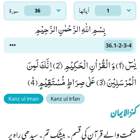
اٰياتها
سورۃ
36
1
بِسْمِ اللّٰهِ الرَّحْمٰنِ الرَّحِیْمِ
36.1-2-3-4
یٰسٓۚ (1) وَ الْقُرْاٰنِ الْحَكِیْمِۙ (2) اِنَّكَ لَمِنَ
الْمُرْسَلِیْنَۙ (3) عَلٰى صِرَاطٍ مُّسْتَقِیْمٍﭤ(4)
Kanz ul Iman
Kanz ul Irfan
کنزالایمان
حکمت والے قرآن کی قسم۔ بیشک تم۔ سیدھی راہ پر