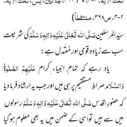
۳۶۶
۷
۴
۲
، ص
، ملتقطاً
)
۳۶۸
۴
۲
-
صَلَّی اللہ تَعَالٰی عَلَیْہِ وَاٰلِہٖ وَسَلَّمَ
سیّد المرسَلین
کی شریعت
سب سے زیادہ قوی اور مُعتَدل ہے:
عَلَیْہِمُ الصَّلٰوۃُ
یاد رہے کہ تمام انبیاء ِکرام
وَالسَّلَام
صراطِ مستقیم پر ہی ہیں اور جب یہ ارشاد فرما دیا
صَلَّی
اللہ تَعَالٰی عَلَیْہِ وَاٰلِہٖ وَسَلَّمَ
کہ حضورِ اقدس
رسولوں
میں سے ہیں تواسی کے ضمن میں یہ بھی معلوم ہو گیا