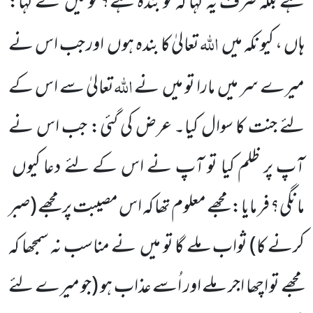
ہے بلکہ صرف یہ کہا کہ تو بندہ ہے؟ تو میں نے کہا:
اللہ
ہاں ، کیو نکہ میں
تعالیٰ کا بندہ ہوں اور جب اس نے
اللہ
میرے سر میں مارا تو میں نے
تعالیٰ سے اس کے
لئے جنت کا سوال کیا۔ عرض کی گئی: جب اس نے
آپ پر ظلم کیا تو آپ نے اس کے لئے دعا کیوں
مانگی؟ فر مایا: مجھے معلوم تھا کہ اس مصیبت پر مجھے (صبر
کرنے کا) ثواب ملے گا تو میں نے مناسب نہ سمجھا کہ
مجھے تو اچھا اجر ملے اور اُسے عذاب ہو (جو میرے لئے