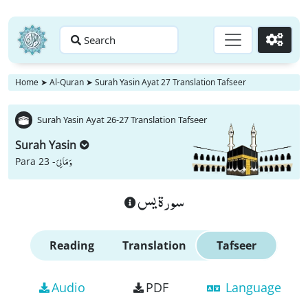
Search
Go
Home
➤
Al-Quran
➤
Surah Yasin Ayat 27 Translation Tafseer
Surah Yasin Ayat 26-27 Translation Tafseer
Surah Yasin
وَ مَا لِیَ
Para 23 -
سورة يس
Reading
Translation
Tafseer
Audio
PDF
Language