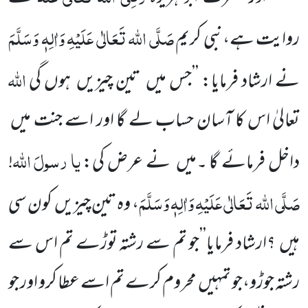
صَلَّی اللہ تَعَالٰی عَلَیْہِ وَاٰلِہٖ وَسَلَّمَ
روایت ہے،نبی کریم
اللہ
نے ارشاد فرمایا: ’’جس میں تین چیزیں ہوں گی
تعالیٰ اس کا آسان حساب لے گا اور اسے جنت میں
یا
رسولَ
اللہ
داخل فرمائے گا ۔میں نے عرض کی:
!
صَلَّی اللہ تَعَالٰی عَلَیْہِ وَاٰلِہٖ وَسَلَّمَ
، وہ تین چیزیں کون سی
ہیں ؟ارشاد فرمایا’’جو تم سے رشتہ توڑے تم اس سے
رشتہ جوڑو،جو تمہیں محروم کرے تم اسے عطا کرو اور جو