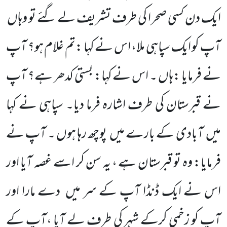
ایک دن کسی صحرا کی طرف تشریف لے گئے تو وہاں
آپ کو ایک سپاہی ملا، اس نے کہا :تم غلام ہو؟ آپ
نے فرمایا :ہاں ۔ اس نے کہا: بستی کدھر ہے؟ آپ
نے قبرستان کی طرف اشارہ فرما دیا۔ سپاہی نے کہا
میں آبادی کے بارے میں پوچھ رہا ہوں ۔ آپ نے
فرمایا: وہ تو قبرستان ہے ، یہ سن کر اسے غصہ آیا اور
اس نے ایک ڈنڈا آپ کے سر میں دے مارا اور
آپ کو زخمی کرکے شہر کی طرف لے آیا ،آپ کے