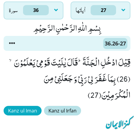
اٰياتها
سورۃ
36
27
بِسْمِ اللّٰهِ الرَّحْمٰنِ الرَّحِیْمِ
36.26-27
قِیْلَ ادْخُلِ الْجَنَّةَؕ-قَالَ یٰلَیْتَ قَوْمِیْ یَعْلَمُوْنَۙ
(26) بِمَا غَفَرَ لِیْ رَبِّیْ وَ جَعَلَنِیْ مِنَ
الْمُكْرَمِیْنَ(27)
Kanz ul Iman
Kanz ul Irfan
کنزالایمان