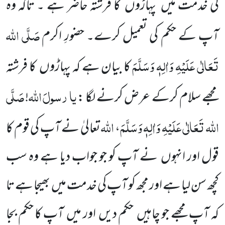
کی خدمت میں پہاڑوں کا فرشتہ حاضر ہے ۔ تاکہ وہ
صَلَّی اللہ
آپ کے حکم کی تعمیل کرے۔ حضورِ اکرم
تَعَالٰی عَلَیْہِ وَاٰلِہٖ وَسَلَّمَ
کا بیان ہے کہ پہاڑوں کا فرشتہ
یا
رسولَ
اللہ
صَلَّی
مجھے سلام کرکے عرض کرنے لگا :
!
اللہ تَعَالٰی عَلَیْہِ وَاٰلِہٖ وَسَلَّمَ
اللہ
،
تعالیٰ نے آپ کی قوم کا
قول اور انہوں نے آپ کو جو جواب دیا ہے وہ سب
کچھ سن لیا ہے اور مجھ کو آپ کی خدمت میں بھیجا ہے تا
کہ آپ مجھے جو چاہیں حکم دیں اور میں آپ کا حکم بجا