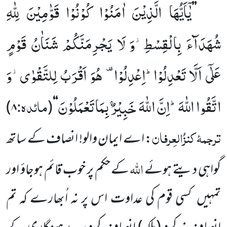
یٰۤاَیُّهَا الَّذِیْنَ اٰمَنُوْا كُوْنُوْا قَوّٰمِیْنَ لِلّٰهِ
’’
شُهَدَآءَ بِالْقِسْطِ٘-وَ لَا یَجْرِمَنَّكُمْ شَنَاٰنُ قَوْمٍ
عَلٰۤى اَلَّا تَعْدِلُوْاؕ-اِعْدِلُوْا-
هُوَ اَقْرَبُ لِلتَّقْوٰى٘-وَ
اتَّقُوا اللّٰهَؕ-اِنَّ اللّٰهَ خَبِیْرٌۢ بِمَا تَعْمَلُوْنَ
مائدہ:
)
۸
(
‘‘
ترجمۂ
کنزُالعِرفان
: اے ایمان والو! انصاف کے ساتھ
اللہ
گواہی دیتے ہوئے
کے حکم پر خوب قائم ہوجاؤ اور
تمہیں کسی قوم کی عداوت اس پر نہ اُبھارے کہ تم