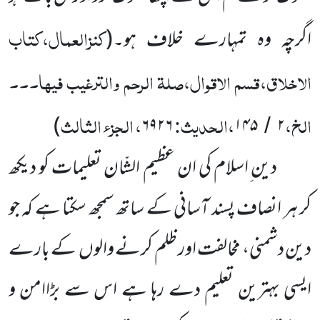
کنزالعمال،کتاب
اگرچہ وہ تمہارے خلاف ہو۔
(
الاخلاق،قسم الاقوال،صلۃ الرحم والترغیب فیہا۔۔۔
الخ،
،الحدیث:
، الجزء الثالث
)
۶۹۲۶
۱۴۵
۲
/
دین ِاسلام کی ان عظیم الشّان تعلیمات کو دیکھ
کر ہر انصاف پسند آسانی کے ساتھ سمجھ سکتا ہے کہ جو
دین دشمنی، مخالفت اور ظلم کرنے والوں کے بارے
ایسی بہترین تعلیم دے رہا ہے اس سے بڑاامن و