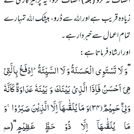
انصاف نہ کرو (بلکہ) انصاف کرو، یہ پرہیزگاری کے
اللہ
اللہ
زیادہ قریب ہے اور
سے ڈرو، بیشک
تمہارے
تمام اعمال سے خبردار ہے۔
اور ارشاد فرماتا ہے:
وَ لَا تَسْتَوِی الْحَسَنَةُ وَ لَا السَّیِّئَةُؕ-اِدْفَعْ بِالَّتِیْ
’’
هِیَ اَحْسَنُ فَاِذَا الَّذِیْ بَیْنَكَ وَ بَیْنَهٗ عَدَاوَةٌ كَاَنَّهٗ
وَلِیٌّ حَمِیْمٌ(
۳۴)
وَ مَا یُلَقّٰىهَاۤ اِلَّا الَّذِیْنَ صَبَرُوْاۚ-وَ
مَا یُلَقّٰىهَاۤ اِلَّا ذُوْ حَظٍّ عَظِیْمٍ
حم
(
‘‘