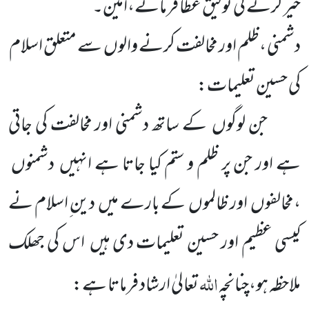
خیر کرنے کی توفیق عطا فرمائے،اٰمین۔
دشمنی ،ظلم اور مخالفت کرنے والوں سے متعلق اسلام
کی حسین تعلیمات:
جن لوگوں کے ساتھ دشمنی اور مخالفت کی جاتی
ہے اور جن پر ظلم و ستم کیا جاتا ہے انہیں دشمنوں
،مخالفوں اور ظالموں کے بارے میں دین ِاسلام نے
کیسی عظیم اور حسین تعلیمات دی ہیں اس کی جھلک
اللہ
ملاحظہ ہو،چنانچہ
تعالیٰ ارشاد فرماتا ہے: