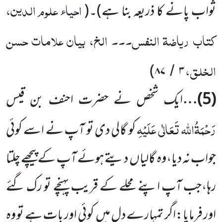
احیاء علوم الدین،
ثواب پانے کا ذریعہ بنا ہے)۔
(
کتاب ریاضۃ النفس۔۔۔ الخ، بیان علامات حسن
الخلق،
)
۸۷
۳
/
(5)
…
ایک شخص نے حضرت احنف بن قیس
رَحْمَۃُاللہ تَعَالٰی عَلَیْہِ
کو گالی دی تو آپ نے اسے کوئی
جواب نہ دیا،وہ گالیاں دیتے ہوئے آپ کے پیچھے چلتا
رہا،جب آپ اپنے محلے کے قریب پہنچے تو رک گئے
اور فرمایا:اگر تمہارے دل میں کوئی اور بات ہے تو وہ