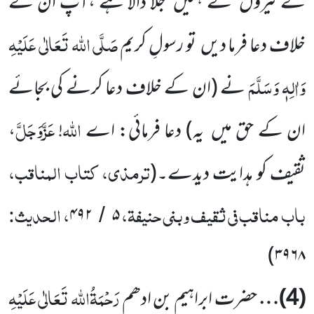
کے تیروں نے ہمیں جلا ڈالا ہے ،آپ ان کے
صَلَّی اللہ تَعَالٰی عَلَیْہِ
خلاف دعا فرما دیں تو رسولِ کریم
وَاٰلِہٖ وَسَلَّمَ
نے
(ان کے خلاف دعا کرنے کی بجائے
اللہ
عَزَّوَجَلَّ
ان کے حق میں یہ)
دعا فرمائی: اے
!
،
ترمذی، کتاب المناقب،
ثقیف کو ہدایت دیدے۔
(
باب مناقب فی ثقیف وبنی حنیفۃ،
، الحدیث:
۴۹۲
۵
/
)
۳۹۶۸
رَحْمَۃُاللہ تَعَالٰی عَلَیْہِ
(4)
…
حضرت ابراہیم بن ادھم