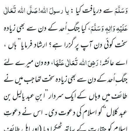
وَسَلَّمَ
یا
رسولَ
اللہ
صَلَّی اللہ تَعَالٰی
سے دریافت کیا :
!
عَلَیْہِ وَاٰلِہٖ وَسَلَّمَ
، کیا جنگ ِاُحد کے دن سے بھی زیادہ
سخت کوئی دن آپ پر گزرا ہے؟ ارشاد فرمایا’’ ہاں ،
رَضِیَ اللہ تَعَالٰی عَنْہَا
اے عائشہ!
، وہ دن میرے لئے
جنگ ِاُحد کے دن سے بھی زیادہ سخت تھا جب میں نے
طائف میں وہاں کے ایک سردار ’’ابنِ عبد یالیل بن
عبد کلال‘‘ کو اسلام کی دعوت دی۔ اس نے دعوتِ
اسلام کو حقارت کے ساتھ ٹھکرا دیا
(اور اہلِ طائف