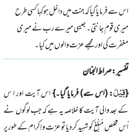
اس سے فرمایا گیا کہ جنت میں داخل ہوکہا کسی طرح
میری قوم جانتی۔ جیسی میرے رب نے میری
مغفرت کی اور مجھے عزت والوں میں کیا۔
تفسیر : ‎صراط الجنان
قِیْلَ
{
: (اس سے) فرمایا گیا۔}
اس آیت اور ا س
کے بعد والی آیت کا خلاصہ یہ ہے کہ جب لوگوں نے
اُس مخلص مُبَلِّغ کو شہید کر دیا تو عزت و اِکرام کے طور پر