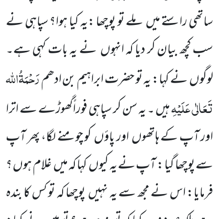
ساتھی راستے میں ملے تو پوچھا :یہ کیا ہوا؟ سپاہی نے
سب کچھ بیان کر دیا کہ انہوں نے یہ بات کہی ہے۔
رَحْمَۃُاللہ
لوگوں نے کہا: یہ تو حضرت ابراہیم بن ادھم
تَعَالٰی عَلَیْہِ
ہیں ۔ یہ سن کر سپاہی فوراًگھوڑے سے اترا
اور آپ کے ہاتھوں اور پاؤں کو چومنے لگا، پھر آپ
سے پوچھا گیا : آپ نے یہ کیوں کہا کہ میں غلام ہوں ؟
فرمایا: اس نے مجھ سے یہ نہیں پوچھا کہ تو کس کا بندہ