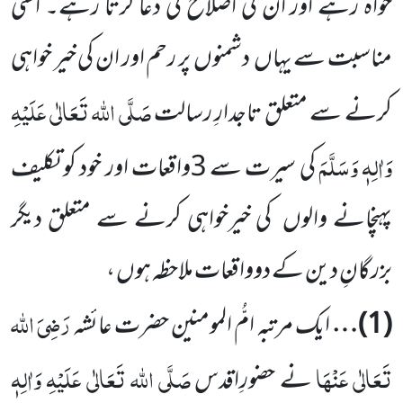
خواہ رہے اور ان کی اصلاح کی دعا کرتا رہے۔ اسی
مناسبت سے یہاں دشمنوں پر رحم اور ان کی خیر خواہی
صَلَّی اللہ تَعَالٰی عَلَیْہِ
کرنے سے متعلق تاجدارِ رسالت
وَاٰلِہٖ وَسَلَّمَ
کی سیرت سے 3واقعات اور خود کو تکلیف
پہنچانے والوں کی خیرخواہی کرنے سے متعلق دیگر
بزرگانِ دین کے دوواقعات ملاحظہ ہوں ،
رَضِیَ اللہ
(1)
…
ایک مرتبہ امُّ المومنین حضرت عائشہ
تَعَالٰی عَنْہَا
صَلَّی اللہ تَعَالٰی عَلَیْہِ وَاٰلِہٖ
نے حضورِاقدس