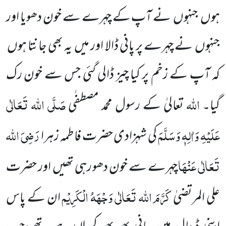
ہوں جنہوں نے آپ کے چہرے سے خون دھویا اور
جنہوں نے چہرے پر پانی ڈالا اور میں یہ بھی جانتا ہوں
کہ آپ کے زخم پر کیا چیز ڈالی گئی جس سے خون رک
اللہ
صَلَّی اللہ تَعَالٰی
گیا۔
تعالیٰ کے رسول محمد مصطفٰی
عَلَیْہِ وَاٰلِہٖ وَسَلَّمَ
رَضِیَ اللہ
کی شہزادی حضرت فاطمہ زہرا
تَعَالٰی عَنْہَا
چہرے سے خون دھو رہی تھیں اور حضرت
کَرَّمَ اللہ تَعَالٰی وَجْہَہُ الْکَرِیْم
علی المرتضیٰ
ان کے پاس