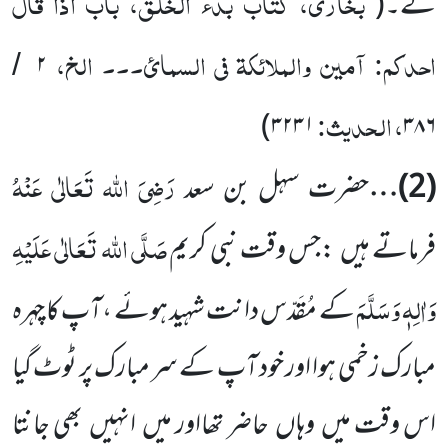
بخاری، کتاب بدء الخلق، باب اذا قال
گے۔
(
احدکم: آمین والملائکۃ فی السمائ۔۔۔ الخ،
۲
/
، الحدیث:
)
۳۲۳۱
۳۸۶
رَضِیَ اللہ تَعَالٰی عَنْہُ
(2)
…
حضرت سہل بن سعد
صَلَّی اللہ تَعَالٰی عَلَیْہِ
فرماتے ہیں :جس وقت نبی کریم
وَاٰلِہٖ وَسَلَّمَ
کے مُقَدّس دانت شہید ہوئے ،آپ کا چہرہ
مبارک زخمی ہوا اور خود آپ کے سر مبارک پر ٹوٹ گیا
اس وقت میں وہاں حاضر تھااور میں انہیں بھی جانتا