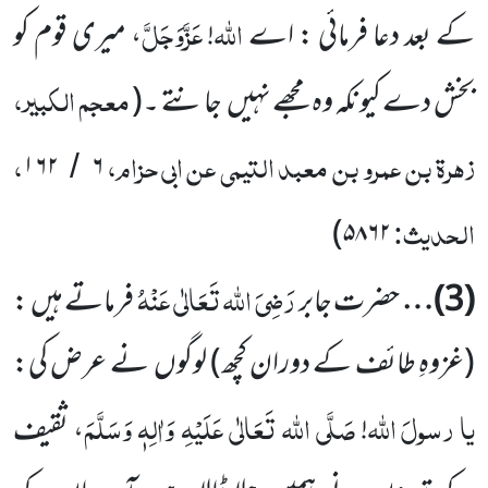
اللہ
عَزَّوَجَلَّ
کے بعد دعا فرمائی : اے
!
، میری قوم کو
معجم الکبیر،
بخش دے کیونکہ وہ مجھے نہیں جانتے ۔
(
زہرۃ بن عمرو بن معبد التیمی عن ابی حزام،
،
۱۶۲
۶
/
الحدیث:
)
۵۸۶۲
رَضِیَ اللہ تَعَالٰی عَنْہُ
(3)
…
حضرت جابر
فرماتے ہیں :
(غزوہِ طائف کے دوران کچھ)
لوگوں نے عرض کی:
یا
رسولَ
اللہ
صَلَّی اللہ تَعَالٰی عَلَیْہِ وَاٰلِہٖ وَسَلَّمَ
!
، ثقیف