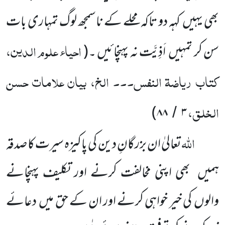
بھی یہیں کہہ دو تاکہ محلے کے ناسمجھ لوگ تمہاری بات
احیاء علوم الدین،
سن کر تمہیں اَذِیَّت نہ پہنچائیں ۔
(
کتاب ریاضۃ النفس۔۔۔ الخ، بیان علامات حسن
الخلق،
)
۸۸
۳
/
اللہ
تعالیٰ ان بزرگانِ دین کی پاکیزہ سیرت کا صدقہ
ہمیں بھی اپنی مخالفت کرنے اور تکلیف پہنچانے
والوں کی خیر خواہی کرنے اور ان کے حق میں دعائے