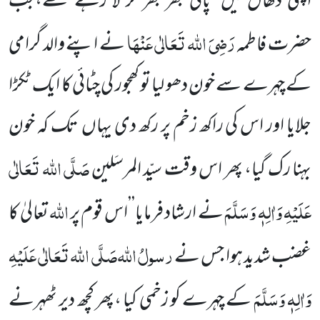
اپنی ڈھال میں پانی بھر بھر کر لا رہے تھے،جب
رَضِیَ اللہ تَعَالٰی عَنْہَا
حضرت فاطمہ
نے اپنے والد گرامی
کے چہرے سے خون دھو لیا تو کھجور کی چٹائی کا ایک ٹکڑا
جلایا اور اس کی راکھ زخم پر رکھ دی یہاں تک کہ خون
صَلَّی اللہ تَعَالٰی
بہنا رک گیا، پھر اس وقت سیّد المرسَلین
عَلَیْہِ وَاٰلِہٖ وَسَلَّمَ
اللہ
نے ارشاد فرمایا’’اس قوم پر
تعالیٰ کا
رسولُ اللہ
صَلَّی اللہ تَعَالٰی عَلَیْہِ
غضب شدید ہوا جس نے
وَاٰلِہٖ وَسَلَّمَ
کے چہرے کو زخمی کیا ،پھر کچھ دیر ٹھہرنے