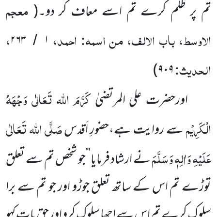
معجم
تم پر ظلم کرے تم اسے معاف کر دو۔
(
الاوسط، باب الالف، من اسمہ: احمد،
،
۲۶۳
۱
/
الحدیث:
)
۹۰۹
کَرَّمَ اللہ تَعَالٰی وَجْہَہُ
اورحضرت علی المرتضیٰ
الْکَرِیْم
صَلَّی اللہ تَعَالٰی
سے روایت ہے،حضورِ اَقدس
عَلَیْہِ وَاٰلِہٖ وَسَلَّمَ
نے ارشاد فرمایا’’جو شخص تم سے تعلق
توڑے تم اس کے ساتھ تعلق جوڑو اور جو تم سے برا
سلوک کرے تم اس سے اچھا سلوک کرو اور حق بات کہو