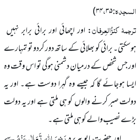
السجدہ:
،
)
۳۴
۳۵
ترجمۂ
کنزُالعِرفان
: اور اچھائی اور برائی برابر نہیں
ہوسکتی۔ برائی کو بھلائی کے ساتھ دور کردو تو تمہارے
اور جس شخص کے درمیان دشمنی ہوگی تو اس وقت وہ
ایسا ہوجائے گا کہ جیسے وہ گہرا دوست ہے۔ اور یہ
دولت صبر کرنے والوں کو ہی ملتی ہے اور یہ دولت
بڑے نصیب والے کو ہی ملتی ہے۔
رَضِیَ اللہ تَعَالٰی عَنْہُ
اور حضرت ابو ہریرہ
سے