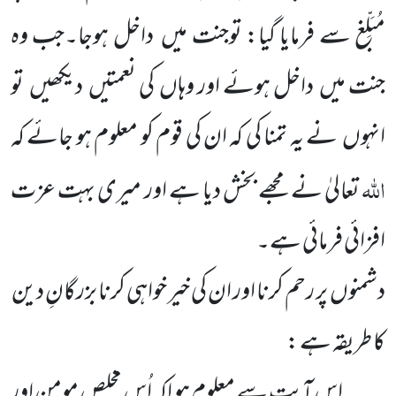
مُبَلِّغ سے فرمایا گیا: توجنت میں داخل ہوجا۔جب وہ
جنت میں داخل ہوئے اور وہاں کی نعمتیں دیکھیں تو
انہوں نے یہ تمنا کی کہ ان کی قوم کو معلوم ہو جائے کہ
اللہ
تعالیٰ نے مجھے بخش دیا ہے اور میری بہت عزت
افزائی فرمائی ہے۔
دشمنوں پر رحم کرنا اور ان کی خیر خواہی کرنا بزرگانِ دین
کا طریقہ ہے :
اس آیت سے معلوم ہو اکہ اُس مخلص مومن اور