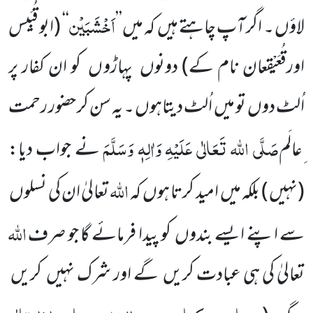
اَخْشَبَیْن
لاؤں ۔ اگر آپ چاہتے ہیں کہ میں’’
‘‘
(ابو قُبَیس
اورقُعَیْقِعان نام کے)
دونوں پہاڑوں کو ان کفار پر
اُلٹ دوں تو میں اُلٹ دیتاہوں ۔ یہ سن کر حضور رحمت
صَلَّی اللہ تَعَالٰی عَلَیْہِ وَاٰلِہٖ وَسَلَّمَ
ِعالَم
نے جواب دیا:
اللہ
(نہیں ) بلکہ میں امید کرتا ہوں کہ
تعالیٰ ان کی نسلوں
اللہ
سے اپنے ایسے بندوں کو پیدا فرمائے گا جو صرف
تعالیٰ کی ہی عبادت کریں گے اور شرک نہیں کریں