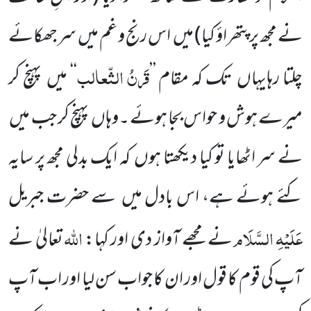
نے مجھ پر پتھراؤ کیا)
میں اس رنج و غم میں سرجھکائے
قَرنُ الثّعالب
چلتا رہایہاں تک کہ مقام ’’
‘‘ میں پہنچ کر
میرے ہوش و حواس بجا ہوئے ۔وہاں پہنچ کر جب میں
نے سر اٹھایا تو کیا دیکھتا ہوں کہ ایک بدلی مجھ پر سایہ
کئے ہوئے ہے، اس بادل میں سے حضرت جبریل
عَلَیْہِ
السَّلَام
اللہ
نے مجھے آواز دی اور کہا:
تعالیٰ نے
آپ کی قوم کا قول اور ان کا جواب سن لیا اور اب آپ