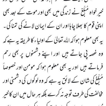
خیر خواہ مُبَلِّغ نے زندگی میں بھی اور موت کے بعد بھی
اپنی قوم کا بھلا چاہا اور ان کے ایمان لانے کی تمنا کی۔
اللہ
یہ بھی معلوم ہوا کہ
تعالیٰ کے اولیاء کا طریقہ یہ ہے کہ
وہ غصہ پی جاتے ہیں اور اپنے دشمنوں پر بھی رحم
فرماتے ہیں اور یہ بھی معلوم ہوا کہ مومن اور خصوصاً
مُبَلِّغ کی شان کے لائق یہ ہے کہ وہ لوگوں کی دشمنی اور
مخالفت کی طرف توجہ نہ کرے بلکہ ہر حال میں ان کا خیر