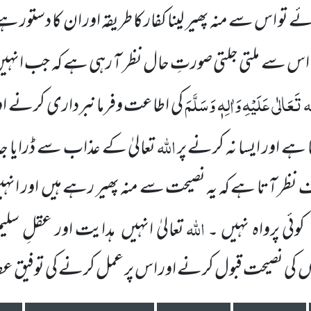
ئے تو اس سے منہ پھیر لینا کفار کا طریقہ اور ان کا دستور 
اس سے ملتی جلتی صورتِ حال نظر آ رہی ہے کہ
جب انہی
تَعَالٰی عَلَیْہِ وَاٰلِہٖ وَسَلَّمَ
کی اطاعت وفرمانبرداری کرنے اور 
اللہ
ا ہے اور ایسا نہ کرنے پر
تعالیٰ کے عذاب سے ڈرایا ج
نظر آتا
ہے کہ یہ نصیحت سے منہ پھیر رہے ہیں
اور انہ
اللہ
کوئی پرواہ نہیں ۔
تعالیٰ انہیں
ہدایت اور
عقلِ سلیم
ں
کی نصیحت قبول کرنے اور اس پر عمل کرنے کی توفیق عط