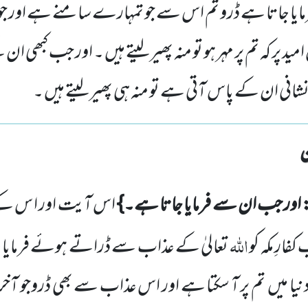
یا جاتا ہے ڈرو تم اس سے جو تمہارے سامنے ہے اور جو 
 پر کہ تم پر مہر ہو تو منہ پھیر لیتے ہیں ۔ اور جب کبھی ا
شانی ان کے پاس آتی ہے تو منہ ہی پھیر لیتے ہیں ۔
 اور جب ان سے فرمایا جاتا ہے۔}
اس آیت اور ا س کے 
اللہ
کفارِ
مکہ کو
تعالیٰ کے عذاب سے ڈراتے
ہوئے فرمایا 
یا میں
تم پر آ سکتا ہے اور اس
عذاب سے بھی ڈروجو آخ