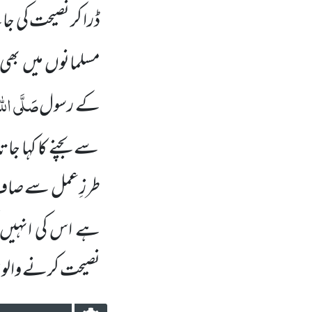
ڈرا کر نصیحت کی جا
مسلمانوں
میں
بھی 
صَلَّی اللہ 
کے رسول
سے بچنے کا کہا جات
طرزِ عمل سے صاف 
ہے اس کی انہیں
نصیحت کرنے والو