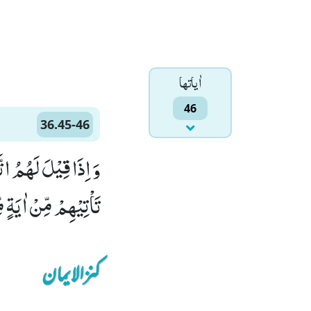
اٰياتها
46
36.45-46
تَاْتِیْهِمْ مِّنْ اٰیَةٍ م
کنزالایمان