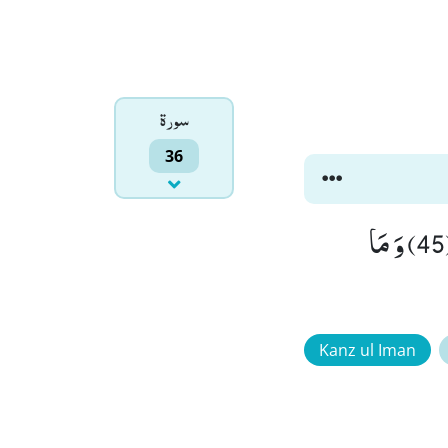
سورۃ
36
وَ اِذَا قِیْلَ لَهُمُ اتَّقُوْا مَا بَیْنَ اَیْدِیْكُمْ وَ مَا خَلْفَكُمْ لَعَلَّكُمْ تُرْحَمُوْنَ(45) وَ مَا
Kanz ul Iman