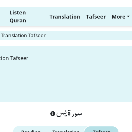
Listen
Translation
Tafseer
More
Quran
 Translation Tafseer
tion Tafseer
سورة يس