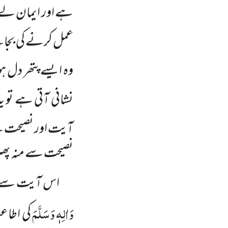
ہے اور ایمان لے آ
عمل کرنے کی بجائ
وہ ایسے پتھر دل ہ
نشانی آتی ہے تو ی
آیت اور نصیحت سے 
نصیحت سے منہ پھیر
اس آیت سے م
وَاٰلِہٖ وَسَلَّمَ
کی اطاع