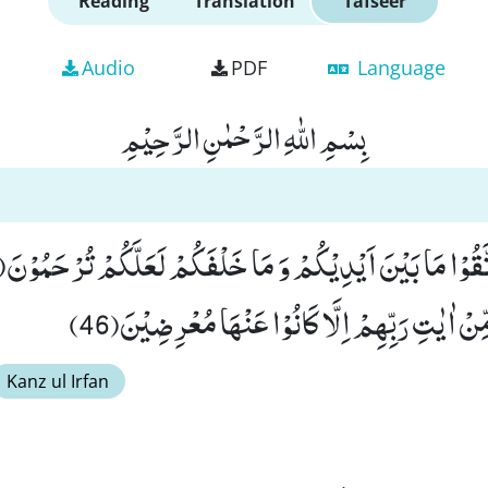
Reading
Translation
Tafseer
Audio
PDF
Language
بِسْمِ اللّٰهِ الرَّحْمٰنِ الرَّحِیْمِ
ِّنْ اٰیٰتِ رَبِّهِمْ اِلَّا كَانُوْا عَنْهَا مُعْرِضِیْنَ(46)
Kanz ul Irfan