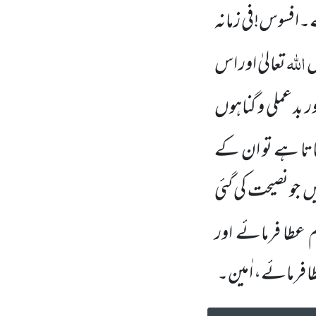
ہے۔افسوس!فی زمانہ
اللہ
ں
تعالیٰ اور اس
بد عملی و گناہوں
اتا ہے تو ان کے
یں
جو نصیحت کی گئی
 عطا فرمائے اور
ا فرمائے، اٰمین۔