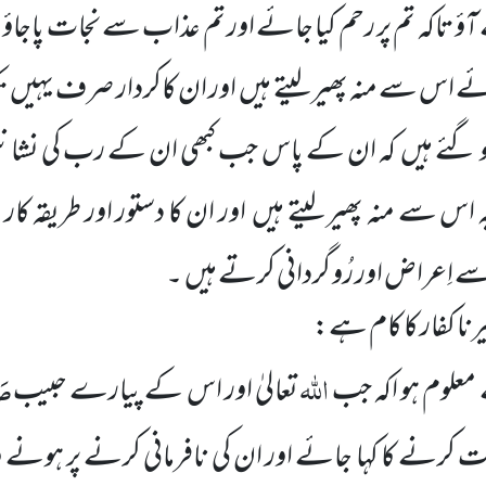
ؤ تاکہ تم پر رحم کیا جائے اور تم عذاب سے نجات پاجاؤ 
ے اس سے منہ پھیر لیتے ہیں
اور ان کاکردار صرف یہیں
ت
و گئے ہیں
کہ ان کے پاس جب کبھی ان کے رب کی نشان
ہ اس سے منہ پھیر لیتے ہیں
اور ان کا دستور اور طریقہ کار
اِعراض اور رُو گردانی کرتے ہیں
۔
نا کفار کا کام ہے:
اللہ
صَ
علوم ہو اکہ جب
تعالیٰ اور اس کے پیارے حبیب
ت کرنے کا کہا جائے اور ان کی نافرمانی کرنے پر ہو