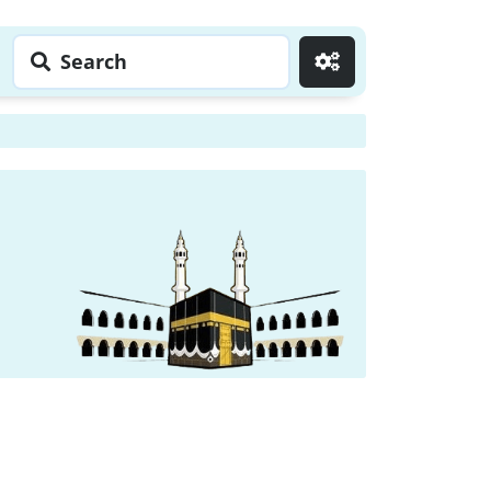
Search
Go