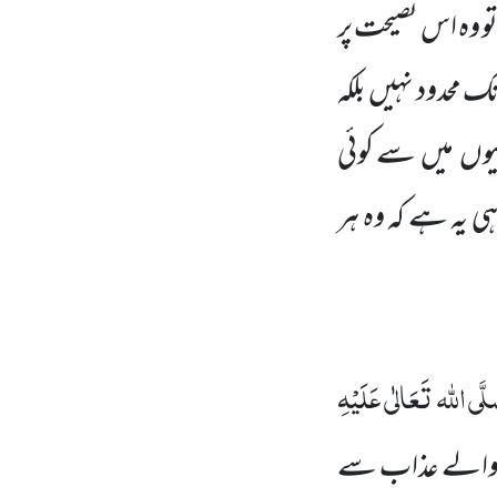
تو وہ اس نصیحت پر
ک محدود نہیں
بلکہ
یوں
میں
سے کوئی
 ہی یہ ہے کہ وہ ہر
لَّی اللہ تَعَالٰی عَلَیْہِ
نے والے عذاب سے