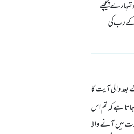
تمہارے پیچھے
ن کے رب کی
بعد والی آیت کا
جاتا ہے کہ تم اس
رت میں
آنے والا