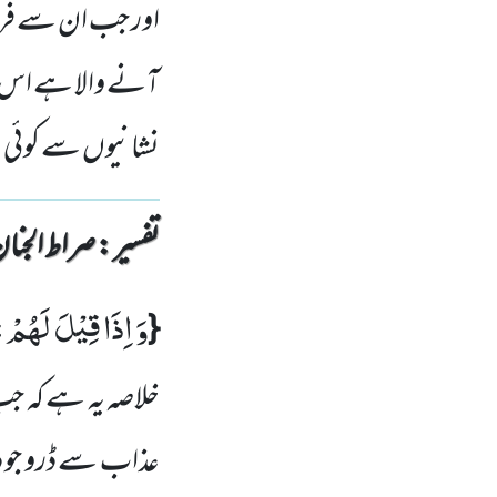
اور جب ان سے فرما
آنے والا ہے اس امید
نشانیوں سے کوئی ن
تفسیر : ‎صراط الجنان
وَ اِذَا قِیْلَ لَهُمْ
{
:
خلاصہ یہ ہے کہ جب 
عذاب سے ڈرو جو دن