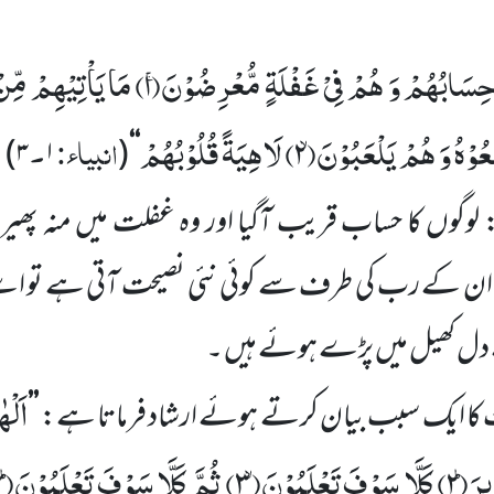
ِسَابُهُمْ وَ هُمْ فِیْ غَفْلَةٍ مُّعْرِضُوْنَۚ(
۱)
مَا یَاْتِیْهِمْ مِّن
ُوْهُ وَ هُمْ یَلْعَبُوْنَۙ(
۲)
لَاهِیَةً قُلُوْبُهُمْ
انبیاء:
۔
)
۳
۱
(
‘‘
 لوگوں
کا حساب قریب آگیا اور وہ
غفلت میں
منہ پھی
ان
کے رب کی طرف سے کوئی نئی نصیحت آتی ہے تو اسے 
 دل کھیل میں
پڑے ہوئے ہیں ۔
اَلْه
 کا ایک سبب بیان کرتے ہوئے ارشاد فرماتا ہے:
’’
ِرَؕ(
۲)
كَلَّا سَوْفَ تَعْلَمُوْنَۙ(
۳)
ثُمَّ كَلَّا سَوْفَ تَعْلَمُوْنَؕ(
)