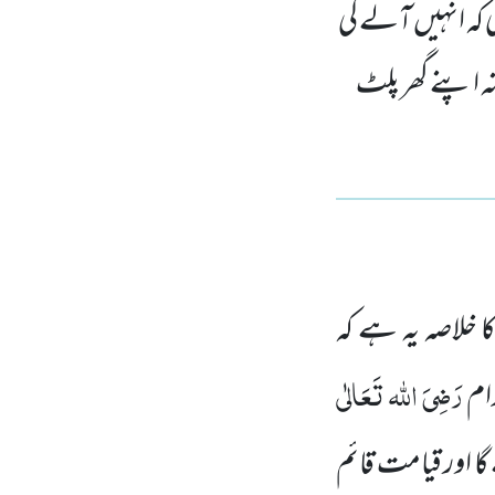
ی کہ انہیں آلے گی
 اپنے گھر پلٹ
 خلاصہ یہ ہے کہ
رَضِیَ اللہ تَعَالٰی
ام
گا اور قیامت قائم