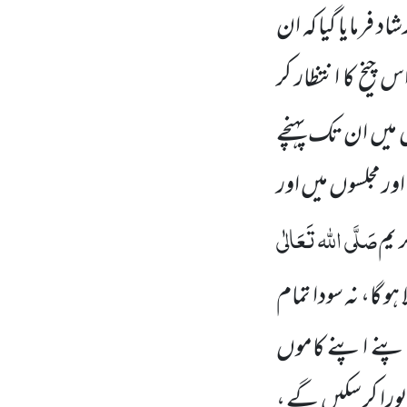
شاد فرمایا گیا کہ
ان
 چیخ کا انتظار کر
 میں
ان تک پہنچے
اور مجلسوں
میں
اور
صَلَّی اللہ تَعَالٰی
 یم
و گا، نہ سودا تمام
 اپنے اپنے کاموں
پورا کر سکیں
گے ،