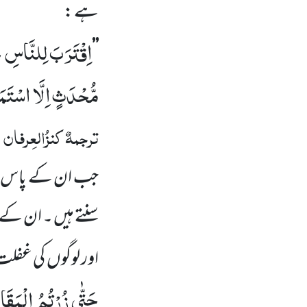
ہے :
اِقْتَرَبَ لِلنَّاسِ ح
’’
مُّحْدَثٍ اِلَّا اسْتَمَع
ترجمہٌ
کنزُالعِرفان
:
جب ان کے پاس 
سنتے ہیں ۔ ان کے
اور لوگوں
کی غفلت
حَتّٰى زُرْتُمُ الْمَقَاب