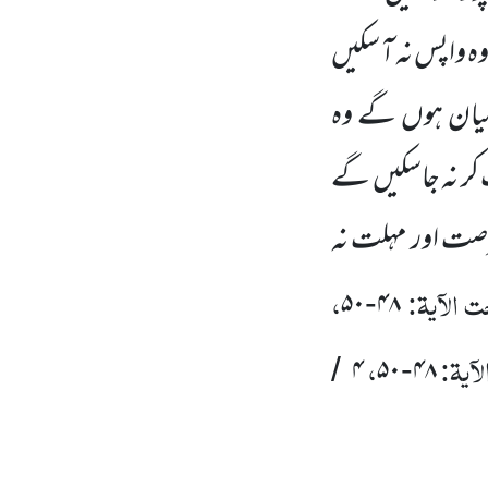
ہ واپس نہ آ سکیں
یان ہوں
گے وہ
کر نہ جاسکیں
گے
رصت اور مہلت نہ
 الآیۃ:
،
۵۰
۴۸
-
آیۃ:
،
۴
۵۰
۴۸
/
-