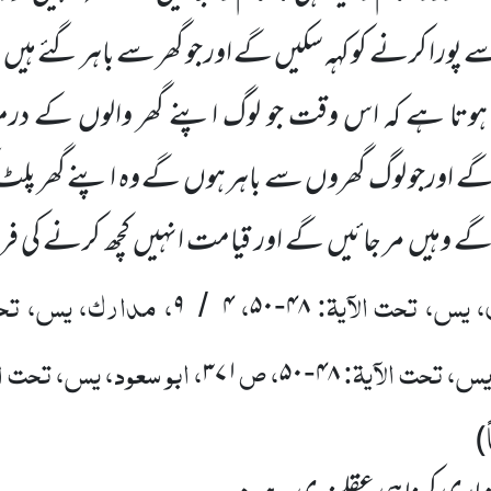
پورا کرنے کو کہہ سکیں
گے اور جو گھر سے باہر گئے ہیں
و
 ہوتا ہے کہ اس وقت جو لوگ اپنے گھر والوں
کے درم
ے اورجو لوگ گھروں
سے باہر ہوں
گے وہ اپنے گھر پلٹ 
ے وہیں
مر جائیں
گے اور قیامت انہیں
کچھ کرنے کی ف
 یس، تحت الآیۃ:
،
، مدارک، یس، تحت
۹
۴
۵۰
۴۸
/
-
 یس، تحت الآیۃ:
، ص
، ابو سعود، یس، تحت ال
۳۷۱
۵۰
۴۸
-
)