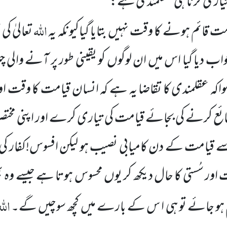
تیاری کرنا ہی عقلمندی ہے:
اللہ
قیامت قائم ہونے کا وقت نہیں
بتایا گیاکیونکہ یہ
تعالیٰ 
واب دیا گیا اس میں
ان لوگوں
کو یقینی طور پر آنے والی چیز
ہ عقلمندی کا تقاضا یہ ہے کہ انسان قیامت کا وقت اور
 کرنے کی بجائے قیامت کی تیاری کرے اور اپنی مختصر 
امت کے دن کامیابی نصیب ہو لیکن افسوس!کفار کی غ
اور سُستی کا حال دیکھ کر یوں
محسوس ہوتا ہے جیسے وہ ب
الل
م ہو جائے تو ہی ا س کے بارے میں
کچھ سوچیں
گے۔