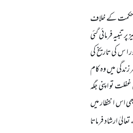
کی حکمت کے خلاف
 پر تنبیہ فرمائی گئی
 ا س کی تاریخ کی
زندگی میں
وہ کام
فلت تو اپنی جگہ
ھی اس انتظار میں
ہ
تعالیٰ ارشاد فرماتا