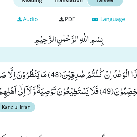
Reading
Translation
Tafseer
Audio
PDF
Language
بِسْمِ اللّٰهِ الرَّحْمٰنِ الرَّحِیْمِ
وَ یَقُوْلُوْنَ مَتٰى هٰذَا الْوَعْدُ اِنْ كُنْتُمْ صٰدِقِیْنَ(48) م
َ لَاۤ اِلٰۤى اَهْلِهِمْ یَرْجِعُوْنَ۠ (50)
Kanz ul Irfan