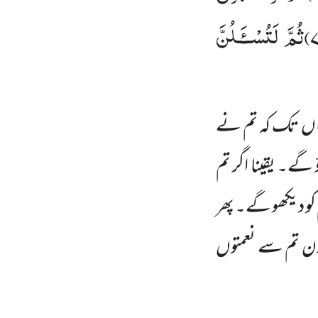
۷
ثُمَّ لَتُسْــٴَـلُنَّ
اں
تک کہ تم نے
گے۔ یقینا اگر تم
کو دیکھو گے۔ پھر
ن تم سے نعمتوں