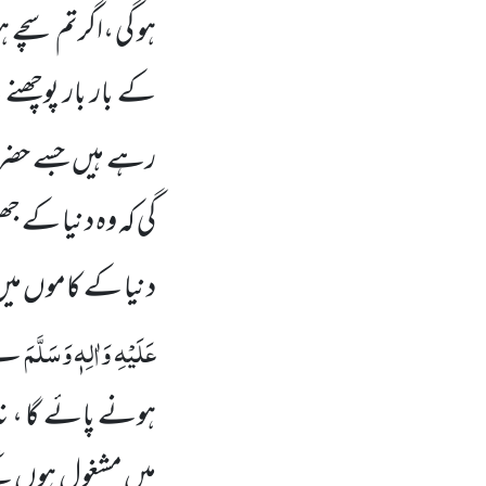
ہو گی ،اگرتم سچے ہ
کے بار بار پوچھنے 
رہے ہیں
جسے حضر
گی کہ وہ دنیا کے ج
دنیا کے کاموں
می
عَلَیْہِ وَاٰلِہٖ وَسَلَّمَ
نے 
ہونے پائے گا ، نہ
میں
مشغول ہوں
گے