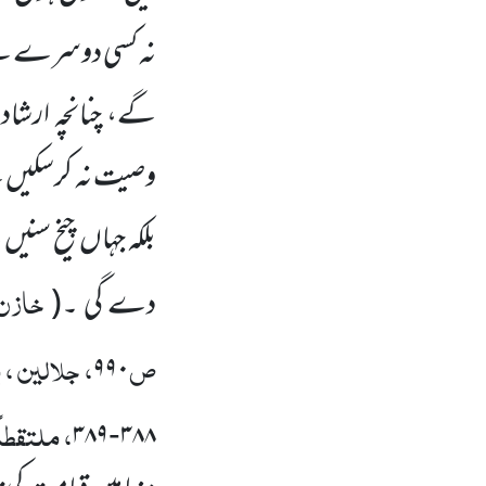
نہ کسی دوسرے سے 
گے، چنانچہ ارشاد
وصیت نہ کرسکیں
گ
بلکہ جہاں
چیخ سنیں
گ
خازن،
دے گی ۔
(
ص
، جلالین ،
۹۹۰
، ملتقطاً
۳۸۹
۳۸۸
-