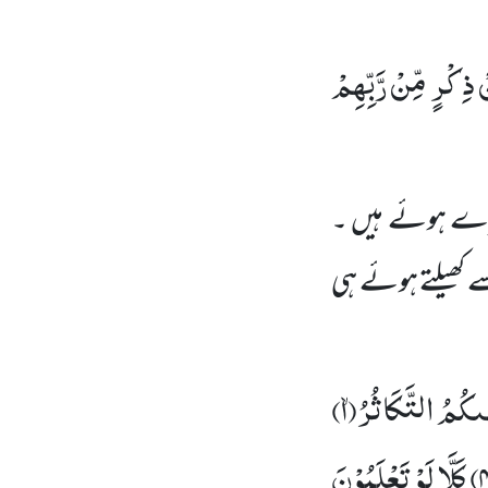
ْ ذِكْرٍ مِّنْ رَّبِّهِمْ
رے ہوئے ہیں ۔
کھیلتے
ہوئے ہی
ٰىكُمُ التَّكَاثُرُۙ(
۱)
۴
كَلَّا لَوْ تَعْلَمُوْنَ