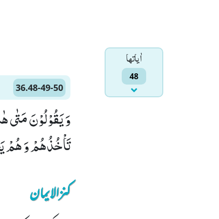
اٰياتها
48
36.48-49-50
تَاْخُذُهُمْ وَ هُمْ یَخِصِّمُوْنَ(49) فَلَا یَسْتَطِیْعُوْنَ تَوْصِیَةً وّ
کنزالایمان