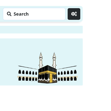
Search
Go