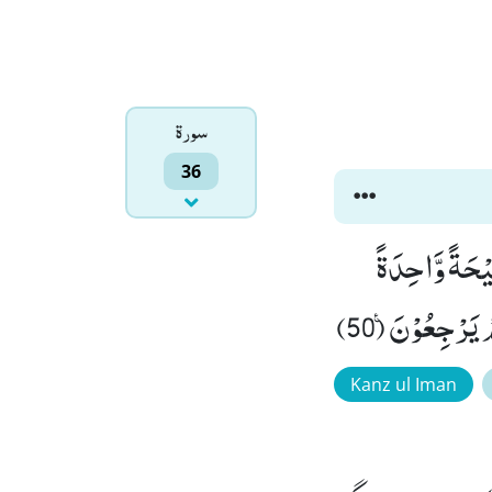
سورۃ
36
َا یَنْظُرُوْنَ اِلَّا صَیْحَةً وَّاحِدَةً
Kanz ul Iman