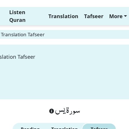
Listen
Translation
Tafseer
More
Quran
 Translation Tafseer
slation Tafseer
سورة يس