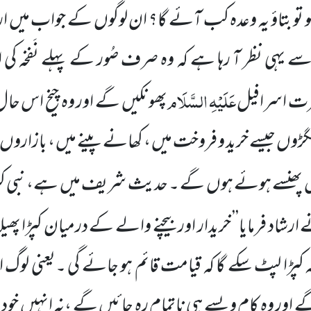
و تو بتاؤ یہ وعدہ کب آئے گا؟ ان لوگوں
کے جواب میں
ار
سے یہی نظر آ رہا ہے کہ وہ صرف صُور کے پہلے نَفخہ کی اس
عَلَیْہِ
السَّلَام
ت اسرافیل
پھونکیں
گے اور وہ چیخ اس حال
ھگڑوں جیسے خرید و فروخت میں
، کھانے پینے میں
، بازاروں
ں
پھنسے ہوئے ہوں
گے ۔ حدیث شریف میں
ہے، نبی کر
ارشاد فرمایا’’ خریدار اور بیچنے والے کے درمیان کپڑا پھیلا ہ
 کپڑا لپٹ سکے گا کہ قیامت قائم ہو جائے گی ۔یعنی لوگ
 اور وہ کام ویسے ہی ناتمام رہ جائیں
گے ،نہ انہیں
خود 