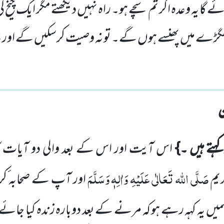
 گا یہ وعدہ اگر تم سچے ہو۔ راہ نہیں دیکھتے مگر ایک چیخ ک
گڑے میں پھنسے ہوں گے۔ تو نہ وصیت کرسکیں گے اور نہ
کہتے ہیں ۔}
اس آیت اور اس کے بعد والی دو آیات کا
صَلَّی اللہ تَعَالٰی عَلَیْہِ وَاٰلِہٖ وَسَلَّمَ
یم
اور آپ کے صحابہ ٔکر
میں
یہ کہہ رہے ہو کہ مرنے کے بعد دوبارہ زندہ کیا جائے 