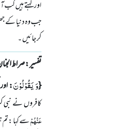
اور کہتے ہیں کب آئے
جب وہ دنیا کے جھ
کرجائیں ۔
تفسیر : ‎صراط الجنان
وَ یَقُوْلُوْنَ
{
: اور 
کافروں
نے نبی کر
عَنْہُمْ
سے کہا :تم ہ