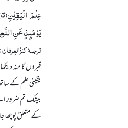
عِلْمَ الْیَقِیْنِؕ(
۵)
یَوْمَىٕذٍ عَنِ النَّعِ
ترجمۂ
کنزُالعِرفان
:
قبروں
کا منہ دیکھا
یقینی علم کے سات
بیشک تم ضرور اس
کے متعلق پوچھا ج