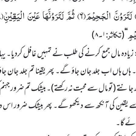
لَتَرَوُنَّ الْجَحِیْمَۙ(
۶)
ثُمَّ لَتَرَوُنَّهَا عَیْنَ الْیَقِیْۙنِ(
)
یْمِ
تکاثر:
۔
)
۸
۱
(
‘‘
 زیادہ مال جمع کرنے کی طلب نے
تمہیں
غافل کردیا۔ یہ
۔ ہاں
ہاں
اب جلد جان جاؤ گے۔ پھر یقینا تم جلد جان جاؤ 
ھ جانتے
(تو مال سے محبت نہ رکھتے)
۔بیشک تم ضرور جہنم 
ے یقین کی آنکھ سے دیکھو گے۔ پھر بیشک ضرور اس د
ائے گا۔