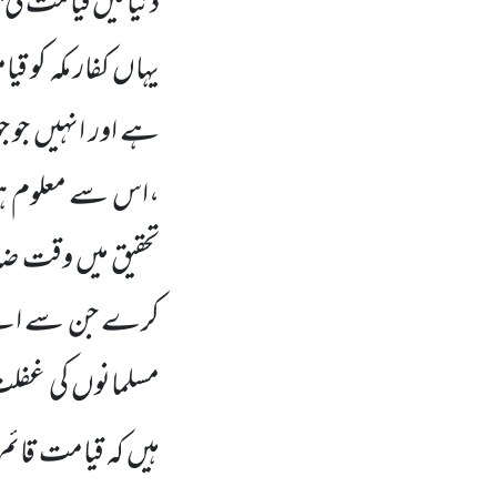
دنیا میں
قیامت کی 
یہاں
کفار مکہ کو 
ہے اور انہیں
جو ج
،اس سے معلوم ہواک
تحقیق میں
وقت ضائع
کرے جن سے اسے قی
مسلمانوں
کی غفلت 
ہیں
کہ قیامت قائ