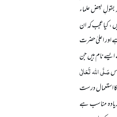
کہ بقولِ بعض علماء
ں ، کیاعجب کہ ان
ے اور اعلیٰ حضرت
یسے نام ہیں جن
صَلَّی اللہ تَعَالٰی
قدس
 استعمال درست
زیادہ مناسب ہے