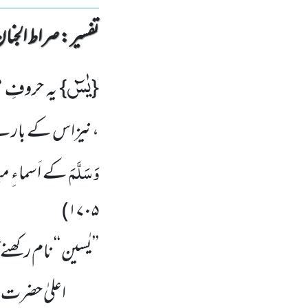
تفسیر : ‎صراط الجنان
یٰسٓ
{
} یہ حروفِ 
،نیزاس کے بارے مف
وَسَلَّمَ
کے اَسماءِ 
)
۱۷۰۵
’’یٰسین ‘‘ نام رکھن
اعلیٰ حضرت ا