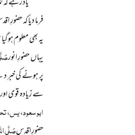
یاد رہے کہ تم
فرما دیا کہ حضورِ اق
یہ بھی معلوم ہو گیا 
صَلَّی
یہاں حضورِ انور
پر ہونے کی خبر د
سے زیادہ قوی او
ابو سعود، یس، تحت
صَلَّی اللہ
حضورِ اقدس