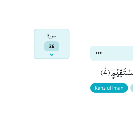
سورۃ
36
Kanz ul Iman