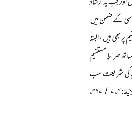
ں اور جب یہ ارشاد
اسی کے ضمن میں
 پر بھی ہیں ، البتہ
ھ صراطِ مستقیم
کی شریعت سب
ٓیۃ:
،
،
۳۶۷
۷
۴
/