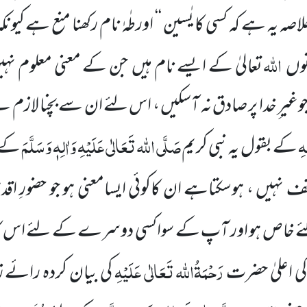
لاصہ یہ ہے کہ کسی کا یٰسین ‘‘ اورطٰہٰ نام رکھنا منع ہے کیون
اللہ
نوں
تعالیٰ کے ایسے نام ہیں جن کے معنی معلوم نہی
غیر ِخدا پر صادق نہ آسکیں ، اس لئے ان سے بچنا لازم ہ
ہِ
صَلَّی اللہ تَعَالٰی عَلَیْہِ وَاٰلِہٖ وَسَلَّمَ
کے بقول یہ نبی کریم
کے ا
نہیں ، ہوسکتاہے ان کاکوئی ایسامعنی ہو جو حضورِ ا
 خاص ہو اور آپ کے سواکسی دوسرے کے لئے اس کا
رَحْمَۃُاللہ تَعَالٰی عَلَیْہِ
کی اعلیٰ حضرت
کی بیان کردہ رائے 