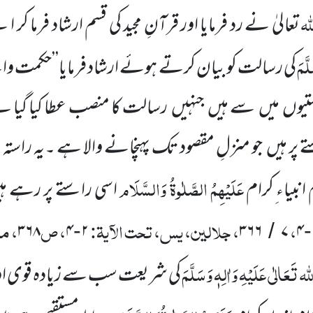
لہ
تعالیٰ نے رد فرمایا اور قرآنِ مجید کی قسم ارشاد فرما کر
لَّمَ
کی رسالت کو بیان کرتے ہوئے ارشاد فرمایا’’حکمت وال
وں میں سے ہیں جنہیں رسالت کا منصب عطا کیا گیا 
ر ہیں جو منزلِ مقصود تک پہنچانے والا ہے ۔یہ راستہ تو
عَلَیْہِمُ الصَّلٰوۃُ وَالسَّلَام
انبیاء ِکرام
اسی راستے پر رہے ہ
،
، جلالین، یس، تحت الآیۃ:
، ص
، مل
۳۶۸
۴
۲
۳۶۶
۷
۴
-
/
-
ہ تَعَالٰی عَلَیْہِ وَاٰلِہٖ وَسَلَّمَ
کی شریعت سب سے زیادہ قوی او