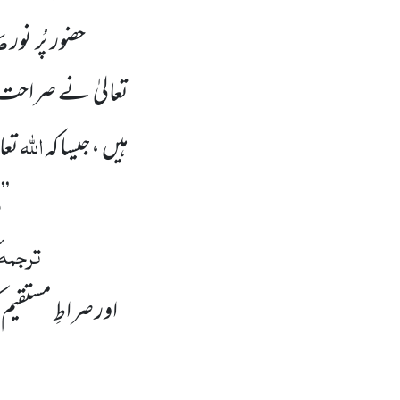
صَ
حضور پُر نور
تعالیٰ نے صراحت ک
اللہ
ہیں ،جیسا کہ
تعا
و
’’
ترجمہ
اور صراطِ مستقیم 