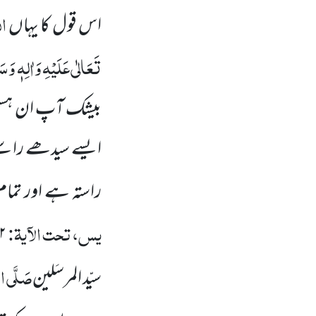
ال
اس قول کا یہاں
تَعَالٰی
عَلَیْہِ وَاٰلِہٖ وَسَ
بیشک آپ ان ہستی
ایسے سیدھے راستے پ
راستہ ہے اور تمام 
یس، تحت الآیۃ:
۲
صَلَّی الل
سیّد المرسَلین