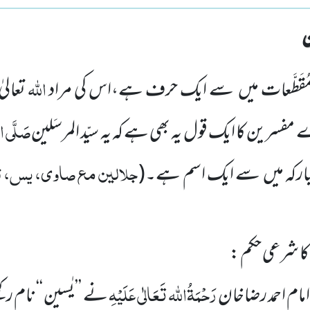
اللہ
مُقَطَّعات میں سے ایک حرف ہے،اس کی مراد
تعالی
صَلَّی ال
سرین کا ایک قول یہ بھی ہے کہ یہ سیّد المرسَلین
جلالین مع صاوی، یس، تح
مبارکہ میں سے ایک اسم ہے۔
(
ے کا شرعی حکم :
رَحْمَۃُاللہ تَعَالٰی عَلَیْہِ
مام احمد رضاخان
نے ’’یٰسین ‘‘ نام رک