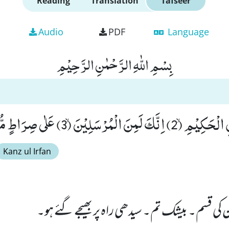
Reading
Translation
Tafseer
Audio
PDF
Language
بِسْمِ اللّٰهِ الرَّحْمٰنِ الرَّحِیْمِ
Kanz ul Irfan
 قسم۔ بیشک تم۔ سیدھی راہ پر بھیجے گئے ہو۔