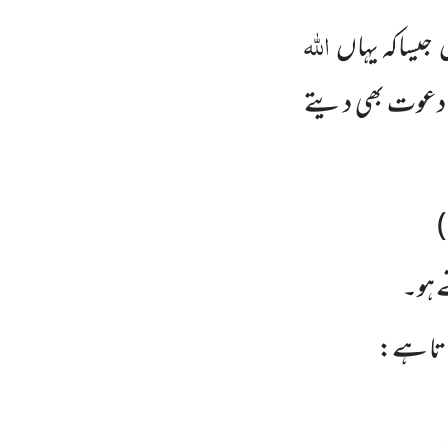
اللہ
یں جیساکہ یہاں
کی دعوت بھی دیتے
)
ے ہو۔
ماتا ہے: