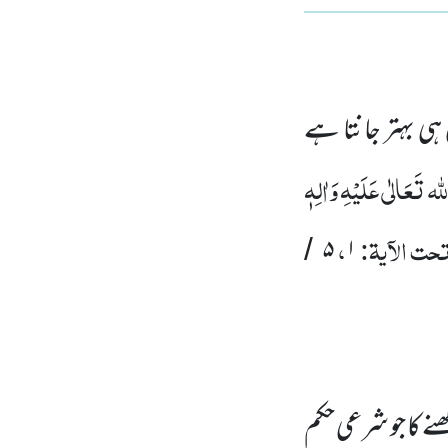
ٰ ہی بہتر جانتا ہے
لہ تَعَالٰی عَلَیْہِ وَاٰلِہٖ
ت الآیۃ:
،
۵
۱
/
ھنے کا جو شرعی حکم