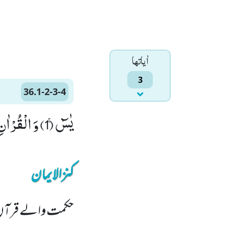
اٰياتها
3
36.1-2-3-4
یٰسٓۚ (1) وَ الْقُرْاٰنِ الْحَكِیْمِۙ (2) اِنَّكَ لَمِنَ الْمُرْسَلِیْنَۙ (3) عَلٰى صِرَاطٍ مُّسْتَقِیْمٍﭤ(4)
کنزالایمان
حکمت والے قرآن کی