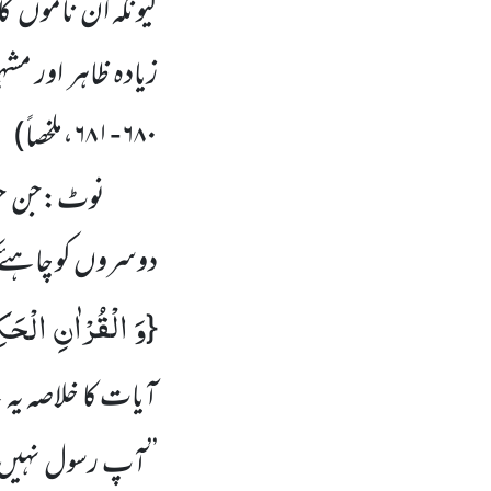
کیونکہ ان ناموں ک
زیادہ ظاہر اور م
۶۸۰
۶۸۱،ملخصاً
)
-
نوٹ:جن حضرا
دوسروں
کو چاہئے 
وَ الْقُرْاٰنِ الْحَك
{
آیات کا خلاصہ یہ
’’آپ رسول نہیں 