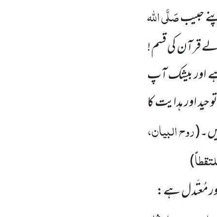
صَلَّی اللہ
 اپنے حبیب
ے قرآن کی قسم !
ہے اور بیشک آپ
 حید اور ہدایت کا
روح البیان،
یں۔
(
تقطاً
)
ر مُعتَدل ہے: