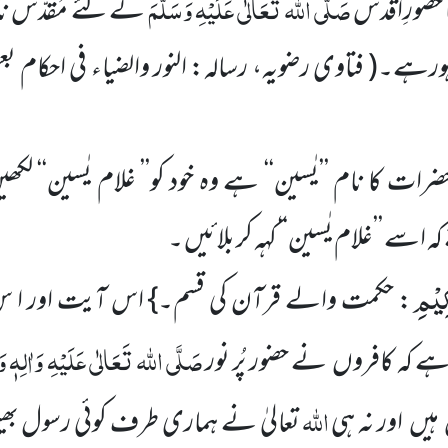
صَلَّی اللہ تَعَالٰی عَلَیْہِ وَسَلَّمَ
ا حضورِاقدس
کے لئے مُقَدّس نا
شہورہے۔
( فتاوی رضویہ، رسالہ: النور والضیاء فی احکام ب
ت کا نام ’’یٰسین‘‘ ہے وہ خود کو’’ غلام یٰسین‘‘ لکھی
کہ اسے ’’غلام یٰسین‘‘ کہہ کر بلائیں ۔
ِیْمِ
: حکمت والے قرآن کی قسم۔} اس آیت اور ا س 
صَلَّی اللہ تَعَالٰی عَلَیْہِ وَاٰلِہٖ وَ
 ہے کہ کافروں نے حضور پُر نور
اللہ
ہیں اور نہ ہی
تعالیٰ نے ہماری طرف کوئی رسول بھ