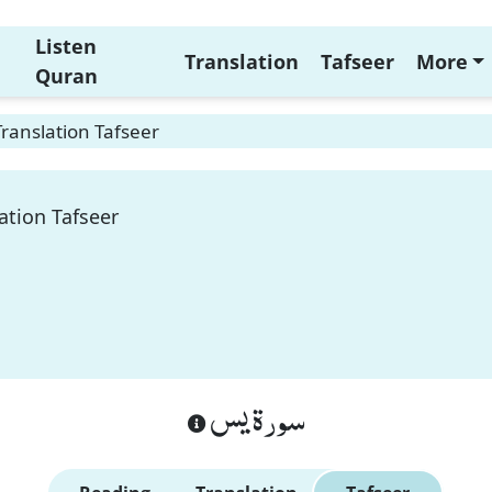
Listen
Translation
Tafseer
More
Quran
Translation Tafseer
ation Tafseer
سورة يس