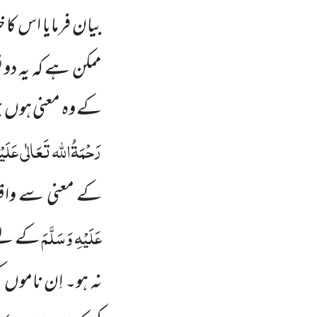
بیان فرمایا اس کا خ
ممکن ہے کہ یہ دو
کے وہ معنی ہوں جو
رَحْمَۃُاللہ تَعَالٰی عَلَیْ
کے معنی سے واقف 
عَلَیْہِ وَسَلَّمَ
کے لئے
نہ ہو۔ اِن ناموں 