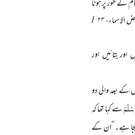
م کے طور پر ہونا
عض الاسما
ء
،
۲۴
/
ں اور بتائیں اور
کے بعد والی دو
سَلَّمَ
سے کہا تھا کہ
یجا ہے۔‘‘ان کے