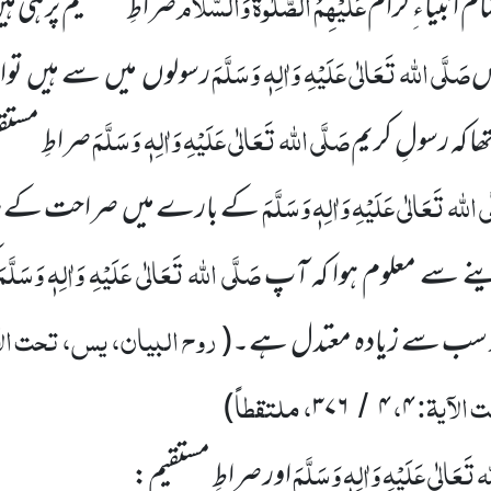
عَلَیْہِمُ الصَّلٰوۃُ وَالسَّلَام
ام انبیاء ِکرام
صراطِ مستقیم پر ہی ہی
صَلَّی
اللہ تَعَالٰی عَلَیْہِ وَاٰلِہٖ وَسَلَّمَ
دس
رسولوں میں سے ہیں تو
صَلَّی اللہ تَعَالٰی عَلَیْہِ وَاٰلِہٖ وَسَلَّمَ
تھا کہ رسولِ کریم
صراطِ مستقیم
 اللہ تَعَالٰی عَلَیْہِ وَاٰلِہٖ وَسَلَّمَ
کے بارے میں صراحت کے سات
صَلَّی اللہ تَعَالٰی عَلَیْہِ وَاٰلِہٖ وَسَلَّمَ
ینے سے معلوم ہوا کہ آپ
روح البیان، یس، تحت الا
ر سب سے زیادہ معتدل ہے۔
(
 الآیۃ:
،
، ملتقطاً
)
۳۷۶
۴
۴
/
 تَعَالٰی عَلَیْہِ وَاٰلِہٖ وَسَلَّمَ
اور صراطِ مستقیم: