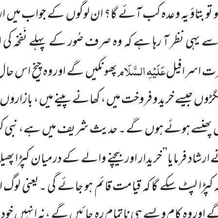
و تو بتاؤ یہ وعدہ کب آئے گا؟ ان لوگوں
کے جواب میں
ار
سے یہی نظر آ رہا ہے کہ وہ صرف صُور کے پہلے نَفخہ کی اس
عَلَیْہِ
السَّلَام
ت اسرافیل
پھونکیں
گے اور وہ چیخ اس حال
ھگڑوں جیسے خرید و فروخت میں
، کھانے پینے میں
، بازاروں
ں
پھنسے ہوئے ہوں
گے ۔ حدیث شریف میں
ہے، نبی کر
ارشاد فرمایا’’ خریدار اور بیچنے والے کے درمیان کپڑا پھیلا ہ
 کپڑا لپٹ سکے گا کہ قیامت قائم ہو جائے گی ۔یعنی لوگ
 اور وہ کام ویسے ہی ناتمام رہ جائیں
گے ،نہ انہیں
خود 