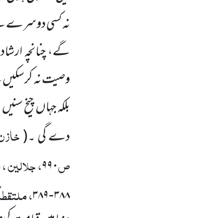
نہ کسی دوسرے سے 
گے، چنانچہ ارشاد
وصیت نہ کرسکیں
گ
بلکہ جہاں
چیخ سنیں
گ
خازن،
دے گی ۔
(
ص
، جلالین ،
۹۹۰
، ملتقطاً
۳۸۹
۳۸۸
-