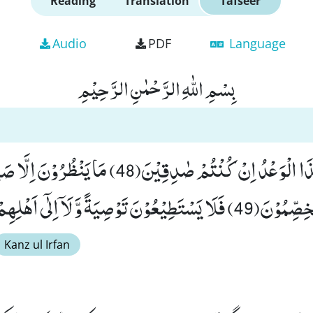
Reading
Translation
Tafseer
Audio
PDF
Language
بِسْمِ اللّٰهِ الرَّحْمٰنِ الرَّحِیْمِ
وَ یَقُوْلُوْنَ مَتٰى هٰذَا الْوَعْدُ اِنْ كُنْتُمْ صٰدِقِیْنَ(48) م
َ لَاۤ اِلٰۤى اَهْلِهِمْ یَرْجِعُوْنَ۠ (50)
Kanz ul Irfan