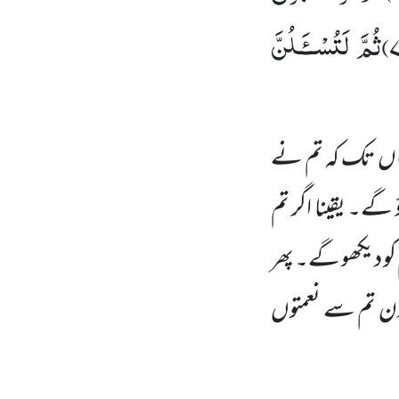
۷
ثُمَّ لَتُسْــٴَـلُنَّ
اں
تک کہ تم نے
گے۔ یقینا اگر تم
کو دیکھو گے۔ پھر
ن تم سے نعمتوں