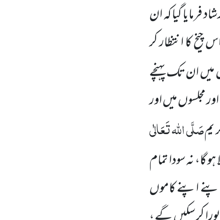
شاد فرمایا گیا کہ
ان
 چیخ کا انتظار کر
 میں
ان تک پہنچے
اور مجلسوں
میں
اور
صَلَّی اللہ تَعَالٰی
 یم
و گا، نہ سودا تمام
 اپنے اپنے کاموں
پورا کر سکیں
گے ،