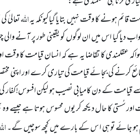
تیاری کرنا ہی عقلمندی ہے:
اللہ
قیامت قائم ہونے کا وقت نہیں
بتایا گیاکیونکہ یہ
تعالیٰ 
واب دیا گیا اس میں
ان لوگوں
کو یقینی طور پر آنے والی چیز
ہ عقلمندی کا تقاضا یہ ہے کہ انسان قیامت کا وقت اور
 کرنے کی بجائے قیامت کی تیاری کرے اور اپنی مختصر 
امت کے دن کامیابی نصیب ہو لیکن افسوس!کفار کی غ
اور سُستی کا حال دیکھ کر یوں
محسوس ہوتا ہے جیسے وہ ب
الل
م ہو جائے تو ہی ا س کے بارے میں
کچھ سوچیں
گے۔