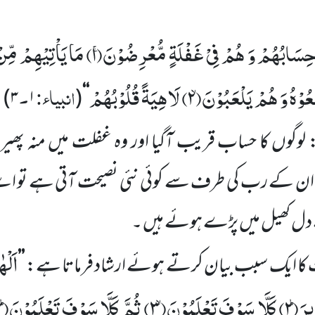
ِسَابُهُمْ وَ هُمْ فِیْ غَفْلَةٍ مُّعْرِضُوْنَۚ(
۱)
مَا یَاْتِیْهِمْ مِّن
ُوْهُ وَ هُمْ یَلْعَبُوْنَۙ(
۲)
لَاهِیَةً قُلُوْبُهُمْ
انبیاء:
۔
)
۳
۱
(
‘‘
 لوگوں
کا حساب قریب آگیا اور وہ
غفلت میں
منہ پھی
ان
کے رب کی طرف سے کوئی نئی نصیحت آتی ہے تو اسے 
 دل کھیل میں
پڑے ہوئے ہیں ۔
اَلْه
 کا ایک سبب بیان کرتے ہوئے ارشاد فرماتا ہے:
’’
ِرَؕ(
۲)
كَلَّا سَوْفَ تَعْلَمُوْنَۙ(
۳)
ثُمَّ كَلَّا سَوْفَ تَعْلَمُوْنَؕ(
)