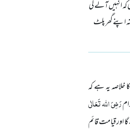
ی کہ انہیں آلے گی
 اپنے گھر پلٹ
 خلاصہ یہ ہے کہ
رَضِیَ اللہ تَعَالٰی
ام
گا اور قیامت قائم