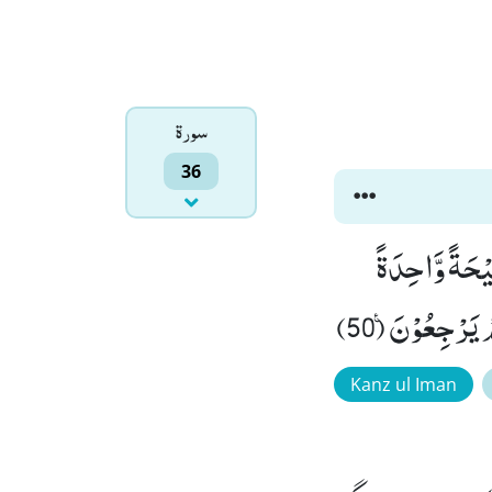
سورۃ
36
َا یَنْظُرُوْنَ اِلَّا صَیْحَةً وَّاحِدَةً
Kanz ul Iman