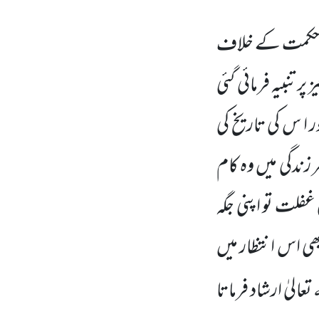
کی حکمت کے خلاف
 پر تنبیہ فرمائی گئی
 ا س کی تاریخ کی
زندگی میں
وہ کام
فلت تو اپنی جگہ
ھی اس انتظار میں
ہ
تعالیٰ ارشاد فرماتا