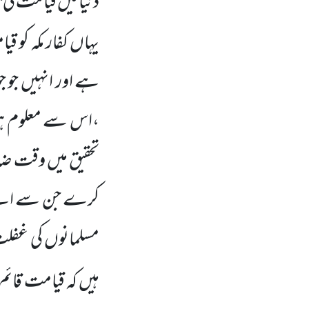
دنیا میں
قیامت کی 
یہاں
کفار مکہ کو 
ہے اور انہیں
جو ج
،اس سے معلوم ہواک
تحقیق میں
وقت ضائع
کرے جن سے اسے قی
مسلمانوں
کی غفلت 
ہیں
کہ قیامت قائ