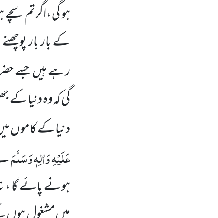
ہو گی ،اگرتم سچے ہ
کے بار بار پوچھنے 
رہے ہیں
جسے حضر
گی کہ وہ دنیا کے ج
دنیا کے کاموں
می
عَلَیْہِ وَاٰلِہٖ وَسَلَّمَ
نے 
ہونے پائے گا ، نہ
میں
مشغول ہوں
گے