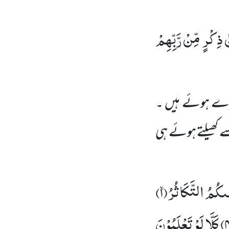
ْ ذِكْرٍ مِّنْ رَّبِّهِمْ
رے ہوئے ہیں ۔
کھیلتے
ہوئے ہی
ٰىكُمُ التَّكَاثُرُۙ(
۱)
۴
كَلَّا لَوْ تَعْلَمُوْنَ