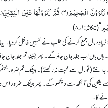
لَتَرَوُنَّ الْجَحِیْمَۙ(
۶)
ثُمَّ لَتَرَوُنَّهَا عَیْنَ الْیَقِیْۙنِ(
)
یْمِ
تکاثر:
۔
)
۸
۱
(
‘‘
 زیادہ مال جمع کرنے کی طلب نے
تمہیں
غافل کردیا۔ یہ
۔ ہاں
ہاں
اب جلد جان جاؤ گے۔ پھر یقینا تم جلد جان جاؤ 
ھ جانتے
(تو مال سے محبت نہ رکھتے)
۔بیشک تم ضرور جہنم 
ے یقین کی آنکھ سے دیکھو گے۔ پھر بیشک ضرور اس د
ائے گا۔