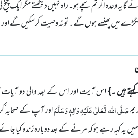
 گا یہ وعدہ اگر تم سچے ہو۔ راہ نہیں دیکھتے مگر ایک چیخ ک
گڑے میں پھنسے ہوں گے۔ تو نہ وصیت کرسکیں گے اور نہ
کہتے ہیں ۔}
اس آیت اور اس کے بعد والی دو آیات کا
صَلَّی اللہ تَعَالٰی عَلَیْہِ وَاٰلِہٖ وَسَلَّمَ
یم
اور آپ کے صحابہ ٔکر
میں
یہ کہہ رہے ہو کہ مرنے کے بعد دوبارہ زندہ کیا جائے 