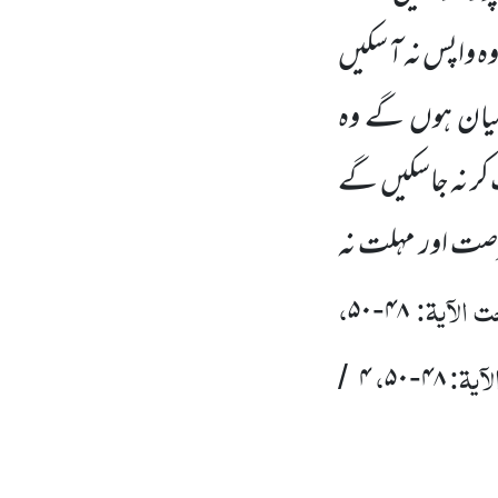
ہ واپس نہ آ سکیں
یان ہوں
گے وہ
کر نہ جاسکیں
گے
رصت اور مہلت نہ
 الآیۃ:
،
۵۰
۴۸
-
آیۃ:
،
۴
۵۰
۴۸
/
-