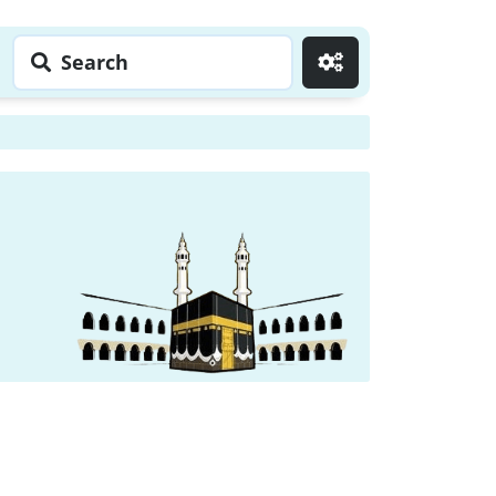
Search
Go