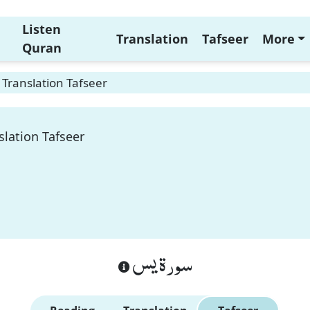
Listen
Translation
Tafseer
More
Quran
 Translation Tafseer
slation Tafseer
سورة يس