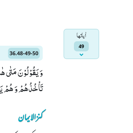
اٰياتها
49
36.48-49-50
تَاْخُذُهُمْ وَ هُمْ یَخِصِّمُوْنَ(49) فَلَا یَسْتَطِیْعُوْنَ تَوْصِیَةً وّ
کنزالایمان