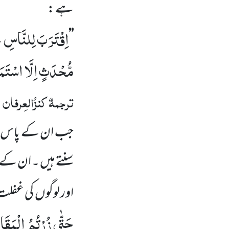
ہے :
اِقْتَرَبَ لِلنَّاسِ ح
’’
مُّحْدَثٍ اِلَّا اسْتَمَع
ترجمہٌ
کنزُالعِرفان
:
جب ان کے پاس 
سنتے ہیں ۔ ان کے
اور لوگوں
کی غفلت
حَتّٰى زُرْتُمُ الْمَقَاب