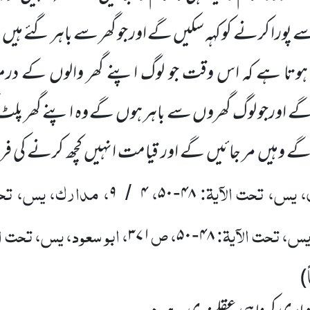
پورا کرنے کو کہہ سکیں
گے اور جو گھر سے باہر گئے ہیں
و
 ہوتا ہے کہ اس وقت جو لوگ اپنے گھر والوں
کے درم
ے اورجو لوگ گھروں
سے باہر ہوں
گے وہ اپنے گھر پلٹ 
ے وہیں
مر جائیں
گے اور قیامت انہیں
کچھ کرنے کی ف
 یس، تحت الآیۃ:
،
، مدارک، یس، تحت
۹
۴
۵۰
۴۸
/
-
 یس، تحت الآیۃ:
، ص
، ابو سعود، یس، تحت ال
۳۷۱
۵۰
۴۸
-
)