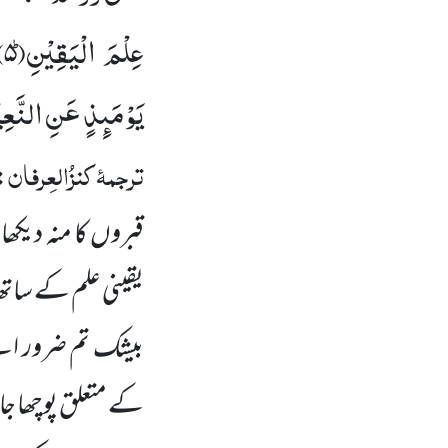
عِلْمَ الْیَقِیْنِؕ(
۵)
یَوْمَىٕذٍ عَنِ النَّعِ
ترجمۂ
کنزُالعِرفان
:
قبروں
کا منہ دیکھا
یقینی علم کے سات
بیشک تم ضرور اس
کے متعلق پوچھا ج