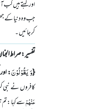
اور کہتے ہیں کب آئے
جب وہ دنیا کے جھ
کرجائیں ۔
تفسیر : ‎صراط الجنان
وَ یَقُوْلُوْنَ
{
: اور 
کافروں
نے نبی کر
عَنْہُمْ
سے کہا :تم ہ