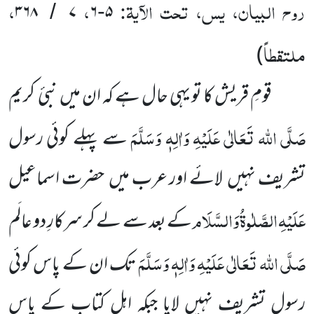
روح البیان، یس، تحت الآیۃ:
،
،
۳۶۸
۷
۶
۵
/
-
ملتقطاً
)
قومِ قریش کا تو یہی حال ہے کہ ان میں نبیٔ کریم
صَلَّی اللہ تَعَالٰی عَلَیْہِ وَاٰلِہٖ وَسَلَّمَ
سے پہلے کوئی رسول
تشریف نہیں لائے اور عرب میں حضرت اسماعیل
عَلَیْہِ
الصَّلٰوۃُ
وَالسَّلَام
کے بعد سے لے کر سرکارِ دو عالَم
صَلَّی اللہ تَعَالٰی عَلَیْہِ وَاٰلِہٖ وَسَلَّمَ
تک ان کے پاس کوئی
رسول تشریف نہیں لایا جبکہ اہلِ کتاب کے پاس