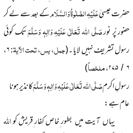
عَلَیْہِ
الصَّلٰوۃُ
وَالسَّلَام
حضرت عیسیٰ
کے بعد سے لے کر
صَلَّی اللہ تَعَالٰی عَلَیْہِ وَاٰلِہٖ وَسَلَّمَ
حضور پُر نور
تک کوئی
جمل، یس، تحت الآیۃ:
،
رسول تشریف نہیں لایا ۔
(
۶
، ملخصاً
)
۲۷۵
۶
/
صَلَّی اللہ تَعَالٰی عَلَیْہِ وَاٰلِہٖ وَسَلَّمَ
رسولِ اکرم
کا نذیر ہونا
عام ہے :
اللہ
یہاں آیت میں بطور ِخاص کفار ِقریش کو