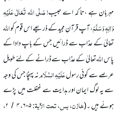
صَلَّی اللہ تَعَالٰی عَلَیْہِ
مہربان ہے ،تا کہ اے حبیب!
وَاٰلِہٖ وَسَلَّمَ
اللہ
، آپ قرآنِ مجید کے ذریعے اس قوم کو
تعالیٰ کے عذاب سے ڈرائیں جس کے باپ دادا کے
اللہ
پاس
تعالیٰ کے عذاب سے ڈرانے کے لئے طویل
عَلَیْہِ
السَّلَام
عرصے سے کوئی رسول
نہ پہنچا جس کی وجہ
سے یہ لوگ ایمان اور ہدایت سے غفلت میں پڑے
خازن، یس، تحت الآیۃ:
،
،
ہوئے ہیں ۔
(
۵
۶
۴
۲
/
-