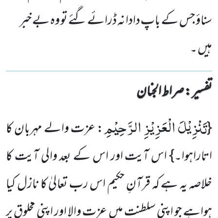
سناؤ جس کے باپ دادا نہ ڈرائے گئے تو وہ بے خبر
ہیں ۔
تفسیر : ‎صراط الجنان
تَنْزِیْلَ الْعَزِیْزِ الرَّحِیْمِ
{
: عزت والے مہربان کا
اتاراہوا۔} اس آیت اور اس کے بعد والی آیت کا
خلاصہ یہ ہے کہ قرآنِ حکیم اس رب تعالیٰ کا نازل کیا
ہواہے جو اپنی سلطنت میں عزت والا اور اپنی مخلوق پر