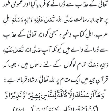
تعالیٰ کے عذاب سے ڈرانے کا فرمایا گیا اور عمومی طور
صَلَّی اللہ تَعَالٰی عَلَیْہِ وَاٰلِہٖ وَسَلَّمَ
پر تاجدارِ رسالت
اہلِ
اللہ
عرب،اہلِ کتاب وغیرہ سبھی کو
تعالیٰ کے عذاب
صَلَّی اللہ تَعَالٰی عَلَیْہِ
سے ڈرانے والے ہیں کیونکہ آپ
وَاٰلِہٖ وَسَلَّمَ
تمام لوگوں کے لئے رسول ہیں ، جیسا کہ
اللہ
قرآنِ مجید میں ایک مقام پر
تعالیٰ ارشاد فرماتا ہے:
وَ مَاۤ اَرْسَلْنٰكَ اِلَّا كَآفَّةً لِّلنَّاسِ بَشِیْرًا وَّ نَذِیْرًا وَّ
’’
لٰكِنَّ اَكْثَرَ النَّاسِ لَا یَعْلَمُوْنَ
سبا: