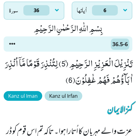
اٰياتها
سورۃ
36
6
بِسْمِ اللّٰهِ الرَّحْمٰنِ الرَّحِیْمِ
36.5-6
تَنْزِیْلَ الْعَزِیْزِ الرَّحِیْمِۙ (5) لِتُنْذِرَ قَوْمًا مَّاۤ اُنْذِرَ
اٰبَآؤُهُمْ فَهُمْ غٰفِلُوْنَ(6)
Kanz ul Iman
Kanz ul Irfan
کنزالایمان
عزت والے مہربان کا اُتارا ہوا۔ تاکہ تم اس قوم کو ڈر