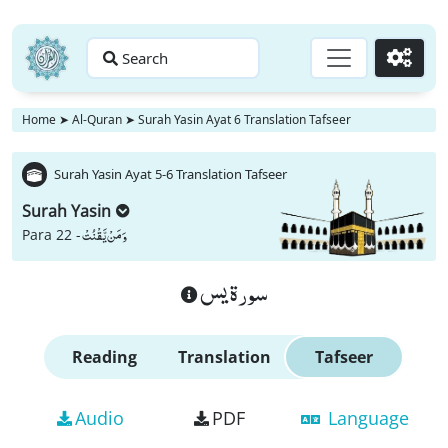
Search
Go
Home
➤
Al-Quran
➤
Surah Yasin Ayat 6 Translation Tafseer
Surah Yasin Ayat 5-6 Translation Tafseer
Surah Yasin
وَ مَنْ یَّقْنُتْ
Para 22 -
سورة يس
Reading
Translation
Tafseer
Audio
PDF
Language