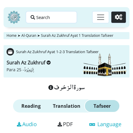
Search
Go
Home
➤
Al-Quran
➤
Surah Az Zukhruf Ayat 1 Translation Tafseer
Surah Az Zukhruf Ayat 1-2-3 Translation Tafseer
Surah Az Zukhruf
اِلَیْهِ یُرَدُّ
Para 25 -
سورة الزخرف
Reading
Translation
Tafseer
Audio
PDF
Language