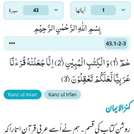
اٰياتها
سورۃ
43
1
بِسْمِ اللّٰهِ الرَّحْمٰنِ الرَّحِیْمِ
43.1-2-3
حٰمٓۚۛ (1) وَ الْكِتٰبِ الْمُبِیْنِۙۛ (2) اِنَّا جَعَلْنٰهُ قُرْءٰنًا
عَرَبِیًّا لَّعَلَّكُمْ تَعْقِلُوْنَۚ (3)
Kanz ul Iman
Kanz ul Irfan
کنزالایمان
روشن کتاب کی قسم۔ ہم نے اُسے عربی قرآن اتارا کہ