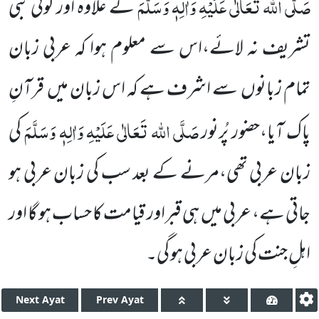
صَلَّی اللہ تَعَالٰی عَلَیْہِ وَاٰلِہٖ وَسَلَّمَ
کے علاوہ اور کوئی نبی
تشریف نہ لائے،اس سے معلوم ہوا کہ عربی زبان
تمام زبانوں سے اشرف ہے کہ اس زبان میں قرآنِ
صَلَّی اللہ تَعَالٰی عَلَیْہِ وَاٰلِہٖ وَسَلَّمَ
پاک آیا،حضور پُرنور
کی
زبان عربی تھی،مرنے کے بعد سب کی زبان عربی ہو
جاتی ہے، عربی میں ہی قبراور قیامت کا حساب ہو گا اور
اہلِ جنت کی زبان عربی ہو گی۔
Next
Ayat
Prev
Ayat