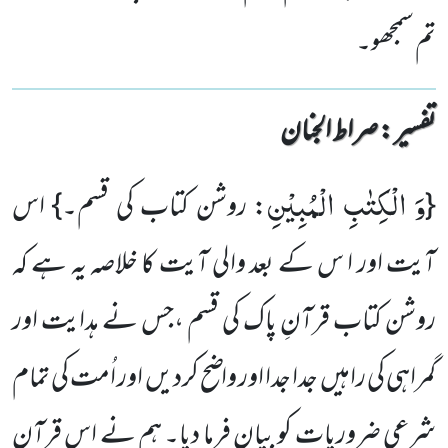
تم سمجھو۔
تفسیر : ‎صراط الجنان
وَ الْكِتٰبِ الْمُبِیْنِ
{
: روشن کتاب کی قسم۔} اس
آیت اور ا س کے بعد والی آیت کا خلاصہ یہ ہے کہ
روشن کتاب قرآنِ پاک کی قسم ،جس نے ہدایت اور
گمراہی کی راہیں جدا جدا اور واضح کردیں اور اُمت کی تمام
شرعی ضروریات کو بیان فرما دیا۔ ہم نے اس قرآن