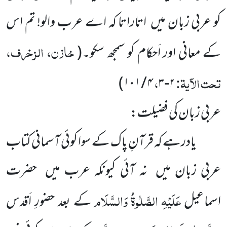
کو عربی زبان میں اتاراتا کہ اے عرب والو! تم اس
خازن، الزخرف،
کے معانی اور اَحکام کو سمجھ سکو۔
(
تحت الآیۃ:
،
)
۴ / ۱۰۱
۲-۳
عربی زبان کی فضیلت:
یادرہے کہ قرآنِ پاک کے سوا کوئی آسمانی کتاب
عربی زبان میں نہ آئی کیونکہ عرب میں حضرت
عَلَیْہِ
الصَّلٰوۃُ
وَالسَّلَام
اسماعیل
کے بعد حضورِ اَقدس