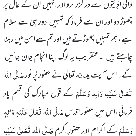
والی اَذِیَّتوں سے در گُزر کرو اور انہیں ان کے حال پر
چھوڑ دو اور ان سے فرماؤ کہ تمہیں دور ہی سے سلام
ہے ، ہم تمہیں چھوڑتے ہیں اور تم سے امن میں رہنا
چاہتے ہیں ۔عنقریب یہ لوگ اپنا انجام جان جائیں
اللہ
صَلَّی اللہ
گے۔اس آیت میں
تعالیٰ نے حضور پُر نور
تَعَالٰی عَلَیْہِ وَاٰلِہٖ وَسَلَّمَ
کے قولِ مبارک کی قسم یاد
صَلَّی اللہ تَعَالٰی عَلَیْہِ وَاٰلِہٖ
فرمائی،اس میں حضورِ اَقدس
وَسَلَّمَ
صَلَّی اللہ تَعَالٰی عَلَیْہِ
کے اِکرام اور حضورِ اکرم