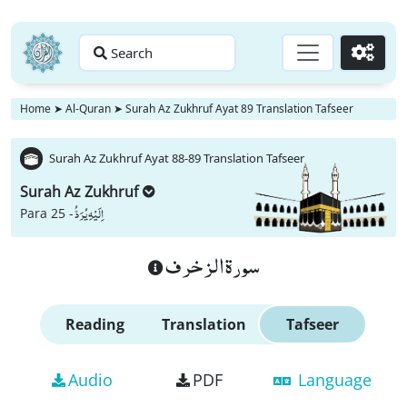
Search
Go
Home
➤
Al-Quran
➤
Surah Az Zukhruf Ayat 89 Translation Tafseer
Surah Az Zukhruf Ayat 88-89 Translation Tafseer
Surah Az Zukhruf
اِلَیْهِ یُرَدُّ
Para 25 -
سورة الزخرف
Reading
Translation
Tafseer
Audio
PDF
Language