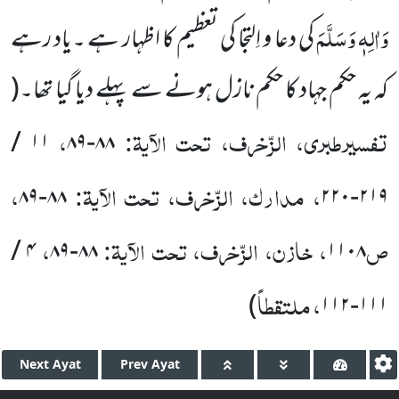
وَاٰلِہٖ وَسَلَّمَ
کی دعا و اِلتجا کی تعظیم کا اظہار ہے ۔یاد رہے
کہ یہ حکم جہاد کا حکم نازل ہونے سے پہلے دیا گیا تھا۔
(
تفسیرطبری، الزّخرف، تحت الآیۃ:
،
۱۱ /
۸۸-۸۹
، مدارک، الزّخرف، تحت الآیۃ:
،
۸۸-۸۹
۲۱۹-۲۲۰
ص
، خازن، الزّخرف، تحت الآیۃ:
،
۴ /
۸۸-۸۹
۱۱۰۸
، ملتقطاً
)
۱۱۱-۱۱۲
Next
Ayat
Prev
Ayat