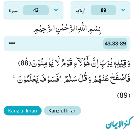
اٰياتها
سورۃ
43
89
بِسْمِ اللّٰهِ الرَّحْمٰنِ الرَّحِیْمِ
43.88-89
وَ قِیْلِهٖ یٰرَبِّ اِنَّ هٰۤؤُلَآءِ قَوْمٌ لَّا یُؤْمِنُوْنَﭥ(88)
فَاصْفَحْ عَنْهُمْ وَ قُلْ سَلٰمٌؕ-فَسَوْفَ یَعْلَمُوْنَ۠
(89)
Kanz ul Iman
Kanz ul Irfan
کنزالایمان