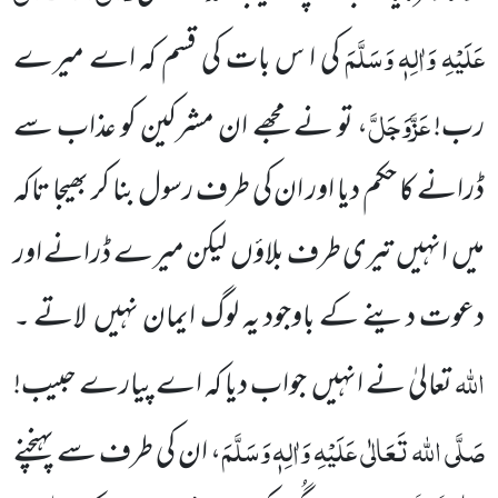
عَلَیْہِ وَاٰلِہٖ وَسَلَّمَ
کی ا س بات کی قسم کہ اے میرے
عَزَّوَجَلَّ
رب!
، تو نے مجھے ان مشرکین کو عذاب سے
ڈرانے کا حکم دیا اور ان کی طرف رسول بنا کر بھیجا تاکہ
میں انہیں تیری طرف بلاؤں لیکن میرے ڈرانے اور
دعوت دینے کے باوجود یہ لوگ ایمان نہیں لاتے ۔
اللہ
تعالیٰ نے انہیں جواب دیا کہ اے پیارے حبیب!
صَلَّی اللہ تَعَالٰی عَلَیْہِ وَاٰلِہٖ وَسَلَّمَ
، ان کی طرف سے پہنچنے