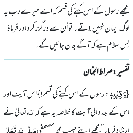
مجھے رسول کے اس کہنے کی قسم کہ اے میرے رب یہ
لوگ ایمان نہیں لاتے۔ تو اُن سے درگزر کرو اور فرماؤ
بس سلام ہے کہ آگے جان جائیں گے۔
تفسیر : ‎صراط الجنان
وَ قِیْلِهٖ
{
: رسول کے اس کہنے کی قسم!} اس آیت اور
اللہ
اس کے بعد والی آیت کا خلاصہ یہ ہے کہ
تعالیٰ نے
صَلَّی اللہ تَعَالٰی
ارشاد فرمایا’’مجھے اپنے حبیب محمد مصطفٰی