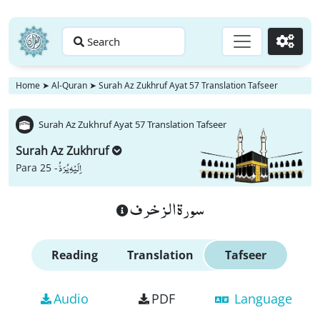
Search
Go
Home
➤
Al-Quran
➤
Surah Az Zukhruf Ayat 57 Translation Tafseer
Surah Az Zukhruf Ayat 57 Translation Tafseer
Surah Az Zukhruf
اِلَیْهِ یُرَدُّ
Para 25 -
سورة الزخرف
Reading
Translation
Tafseer
Audio
PDF
Language