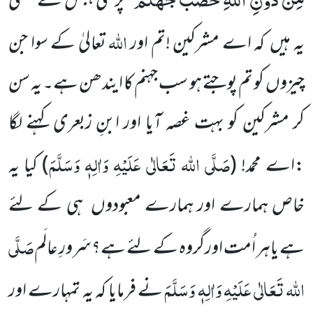
‘‘ پڑھی ،جس کے معنی
اللہ
یہ ہیں کہ اے مشرکین !تم اور
تعالیٰ کے سوا جن
چیزوں کو تم پوجتے ہو سب جہنم کا ایندھن ہے۔ یہ سن
کر مشرکین کو بہت غصہ آیا اور ابنِ زبعری کہنے لگا
صَلَّی اللہ تَعَالٰی عَلَیْہِ وَاٰلِہٖ وَسَلَّمَ
:اے محمد!
(
)
کیا یہ
خاص ہمارے اور ہمارے معبودوں ہی کے لئے
صَلَّی
ہے یاہر اُمت اورگروہ کے لئے ہے؟سَرورِ عالَم
اللہ تَعَالٰی عَلَیْہِ وَاٰلِہٖ وَسَلَّمَ
نے فرمایا کہ یہ تمہارے اور