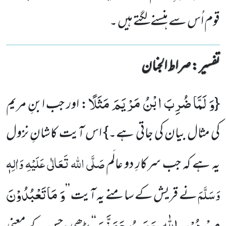
قوم اُس سے ہنسنے لگتے ہیں ۔
تفسیر : ‎صراط الجنان
وَ لَمَّا ضُرِبَ ابْنُ مَرْیَمَ مَثَلًا
{
: اور جب ابنِ مریم
کی مثال بیان کی جاتی ہے۔} اس آیت کاشانِ نزول
صَلَّی اللہ تَعَالٰی عَلَیْہِ وَاٰلِہٖ
یہ ہے کہ جب سرکارِ دو عالَم
وَ مَا تَعْبُدُوْنَ
وَسَلَّمَ
نے قریش کے سامنے یہ آیت ’’
مِنْ دُوْنِ اللّٰهِ حَصَبُ جَهَنَّمَ