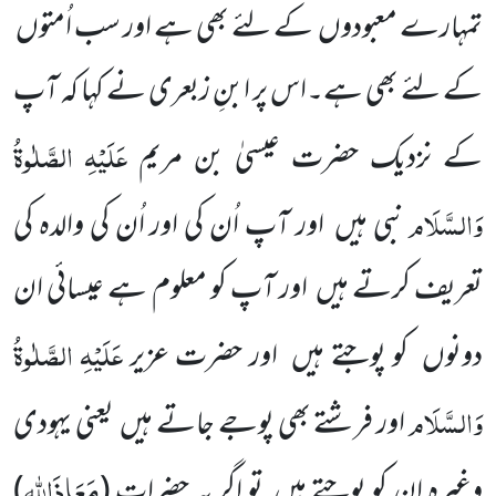
تمہارے معبودوں کے لئے بھی ہے اور سب اُمتوں
کے لئے بھی ہے۔اس پر ابنِ زبعری نے کہا کہ آپ
عَلَیْہِ
الصَّلٰوۃُ
کے نزدیک حضرت عیسیٰ بن مریم
وَالسَّلَام
نبی ہیں اور آپ اُن کی اور اُن کی والدہ کی
تعریف کرتے ہیں اور آپ کو معلوم ہے عیسائی ان
عَلَیْہِ
الصَّلٰوۃُ
دونوں کو پوجتے ہیں اور حضرت عزیر
وَالسَّلَام
اور فرشتے بھی پوجے جاتے ہیں یعنی یہودی
مَعَاذَاللہ
وغیرہ ان کو پوجتے ہیں تو اگر یہ حضرات
(
)