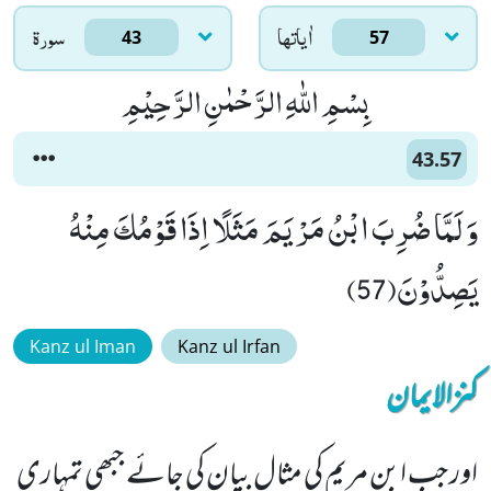
اٰياتها
سورۃ
43
57
بِسْمِ اللّٰهِ الرَّحْمٰنِ الرَّحِیْمِ
43.57
وَ لَمَّا ضُرِبَ ابْنُ مَرْیَمَ مَثَلًا اِذَا قَوْمُكَ مِنْهُ
یَصِدُّوْنَ(57)
Kanz ul Iman
Kanz ul Irfan
کنزالایمان
اور جب ابنِ مریم کی مثال بیان کی جائے جبھی تمہاری