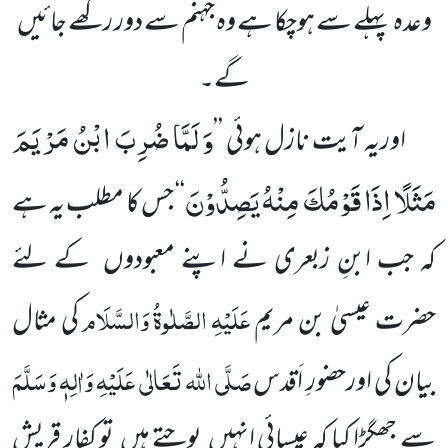
وعدہ پہلے سے ہوچکا ہے وہ جہنم سے دور رکھے جائیں
گے۔
وَ لَمَّا ضُرِبَ ابْنُ مَرْیَمَ
اوریہ آیت نازل ہوئی ’’
مَثَلًا اِذَا قَوْمُكَ مِنْهُ یَصِدُّوْنَ
‘‘ جس کا مطلب یہ ہے
کہ جب ابنِ زبعری نے اپنے معبودوں کے لئے
عَلَیْہِ
الصَّلٰوۃُ
وَالسَّلَام
حضرت عیسیٰ بن مریم
کی مثال
صَلَّی اللہ تَعَالٰی عَلَیْہِ وَاٰلِہٖ وَسَلَّمَ
بیان کی اورحضورِ اَقدس
سے جھگڑا کیا کہ عیسائی انہیں پوجتے ہیں تو کفارِ قریش