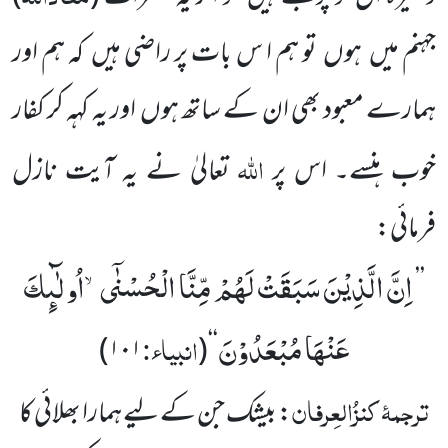
جہنم میں ہوں تو ہم ا س بات پر راضی ہیں کہ ہم اور
ہمارے معبود بھی ان کے ساتھ ہوں اور یہ کہہ کر کفار
اللہ
خوب ہنسے۔ اس پر
تعالیٰ نے یہ آیت نازل
فرمائی:
اِنَّ الَّذِیْنَ سَبَقَتْ لَهُمْ مِّنَّا الْحُسْنٰۤىۙ-اُولٰٓىٕكَ
’’
عَنْهَا مُبْعَدُوْنَ
انبیاء:
)
۱۰۱
(
‘‘
ترجمۂ
کنزُالعِرفان
: بیشک جن کے لیے ہمارا بھلائی کا