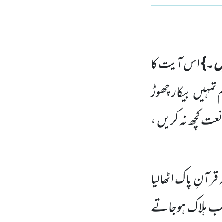
یں ۔}
اس آیت کا
 تمہیں بیکار چھوڑ
عت کچھ نہ کریں ،
قرآنِ پاک اٹھالیا
سب ہلاک ہوجاتے