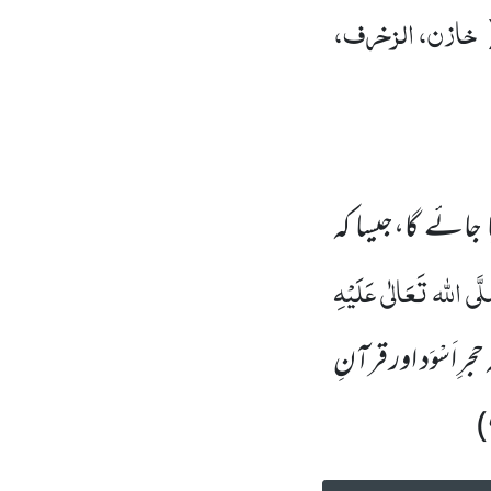
خازن، الزخرف،
ائے گا،جیسا کہ
َّی اللہ تَعَالٰی عَلَیْہِ
َسْوَد اور قرآنِ
)