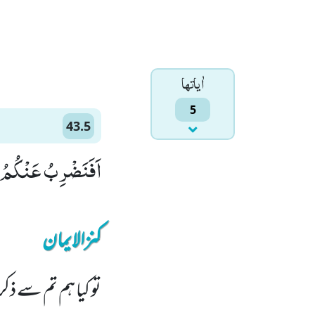
اٰياتها
5
43.5
اَفَنَضْرِبُ عَنْكُمُ ا
کنزالایمان
تو کیا ہم تم سے ذک