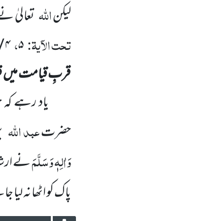
اللہ
لیکن
تعالیٰ ن
تحت الآیۃ:
،
۴ / ۱۰۱
۵
قربِ قیامت میں قرآ
یاد رہے کہ جب ق
عبد اللہ
حضرت
ب
وَاٰلِہٖ وَسَلَّمَ
نے ارشاد
پاک کو اٹھا نہ لیا 