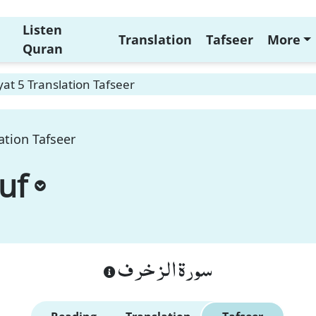
Listen
Translation
Tafseer
More
Quran
at 5 Translation Tafseer
ation Tafseer
uf
سورة الزخرف