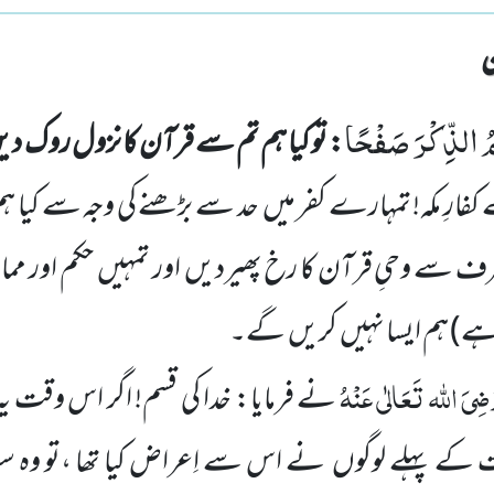
ُ الذِّكْرَ صَفْحًا
: تو کیا ہم تم سے قرآن کا نزول روک د
فارِ مکہ! تمہارے کفر میں حد سے بڑھنے کی وجہ سے کیا ہم
ف سے وحیِ قرآن کا رخ پھیردیں اور تمہیں حکم اور ممان
 ہے)
ہم ایسا نہیں کریں گے۔
ضِیَ اللہ تَعَالٰی عَنْہُ
نے فرمایا: خدا کی قسم! اگر اس وقت یہ 
 کے پہلے لوگوں نے اس سے اِعراض کیا تھا ،تو وہ 