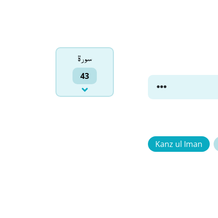
سورۃ
43
Kanz ul Iman