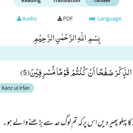
Reading
Translation
Tafseer
Audio
PDF
Language
بِسْمِ اللّٰهِ الرَّحْمٰنِ الرَّحِیْمِ
لذِّكْرَ صَفْحًا اَنْ كُنْتُمْ قَوْمًا مُّسْرِفِیْنَ(5)
Kanz ul Irfan
ر کا پہلو پھیردیں اس پر کہ تم لوگ حد سے بڑھنے والے ہو۔