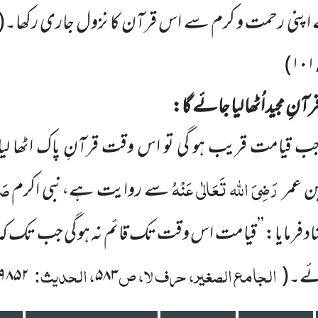
ے اپنی رحمت و کرم سے اس قرآن کا نزول جاری رکھا۔
(
)
نِ مجید اُٹھا لیا جائے گا:
یامت قریب ہو گی تو اس وقت قرآنِ پاک اٹھا لیا ج
رَضِیَ اللہ تَعَالٰی عَنْہُ
صَل
ن عمر
سے روایت ہے،نبی اکرم
 فرمایا: ’’قیامت اس وقت تک قائم نہ ہو گی جب تک کہ حجرِ ا
الجامع الصغیر، حرف لا، ص
، الحدیث:
جائے۔
(
۵۸۳
۹۸۵۲