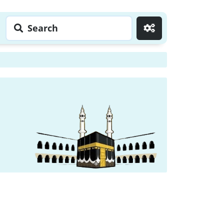
Search
Go