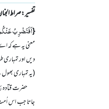
تفسیر : ‎صراط الجنان
اَفَنَضْرِبُ عَنْكُم
{
معنی یہ ہے کہ اے ک
دیں اور تمہاری طر
(یہ تمہاری بھول
رَ
حضرت قتادہ
جاتا جب اس اُمت