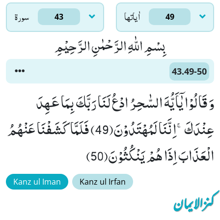
اٰياتها
سورۃ
43
49
بِسْمِ اللّٰهِ الرَّحْمٰنِ الرَّحِیْمِ
43.49-50
وَ قَالُوْا یٰۤاَیُّهَ السّٰحِرُ ادْعُ لَنَا رَبَّكَ بِمَا عَهِدَ
عِنْدَكَۚ-اِنَّنَا لَمُهْتَدُوْنَ(49) فَلَمَّا كَشَفْنَا عَنْهُمُ
الْعَذَابَ اِذَا هُمْ یَنْكُثُوْنَ(50)
Kanz ul Iman
Kanz ul Irfan
کنزالایمان