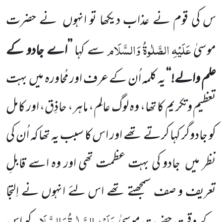
س کی قوم نے عذاب دیکھا تو انہوں
نے حضرت
عَلَیْہِ
الصَّلٰوۃُ
وَالسَّلَام
موسیٰ
سے کہا
’’اے جادو کے
علم والے!‘‘
یہ کلمہ اُن کے عرف اور مُحاورہ میں
بہت
تعظیم وتکریم کا تھا، وہ لوگ عالِم، ماہر، حاذِق، اور کامل
کو جادوگر کہا کرتے تھے اور اس کا سبب یہ تھا کہ اُن کی
نظر میں
جادو کی بہت عظمت تھی اور وہ اسے قابلِ
تعریف و صف سمجھتے تھے اس لئے انہوں نے اِلتجا
عَلَیْہِ
الصَّلٰوۃُ
وَالسَّلَام