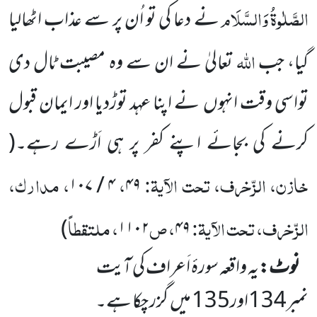
الصَّلٰوۃُ
وَالسَّلَام
نے دعا کی تو اُن پر سے عذاب اٹھالیا
اللہ
گیا، جب
تعالیٰ نے ان سے وہ مصیبت ٹال دی
تواسی وقت انہوں
نے اپنا عہد توڑدیا اور ایمان قبول
کرنے کی بجائے اپنے کفر پر ہی اَڑے رہے۔
(
خازن، الزّخرف، تحت الآیۃ:
،
، مدارک،
۱۰۷
/
۴
۴۹
الزّخرف، تحت الآیۃ:
، ص
، ملتقطاً
)
۱۱۰۲
۴۹
نوٹ:
یہ واقعہ سورۂ اَعراف کی آیت
نمبر
134
اور
135
میں
گزر چکا ہے۔