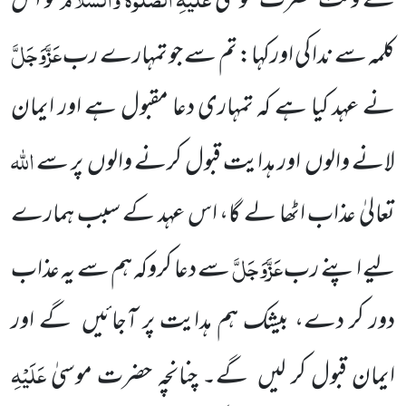
کے وقت حضرت موسیٰ
کو اس
عَزَّوَجَلَّ
کلمہ سے ندا کی اورکہا: تم سے جو تمہارے رب
نے عہد کیا ہے کہ تمہاری دعا مقبول ہے اور ایمان
اللہ
لانے والوں
اور ہدایت قبول کرنے والوں
پر سے
تعالیٰ عذاب اٹھا لے گا، اس عہد کے سبب ہمارے
عَزَّوَجَلَّ
لیے اپنے رب
سے دعا کروکہ ہم سے یہ عذاب
دور کر دے، بیشک ہم ہدایت پر آجائیں
گے اور
عَلَیْہِ
ایمان قبول کر لیں
گے۔ چنانچہ
حضرت موسیٰ