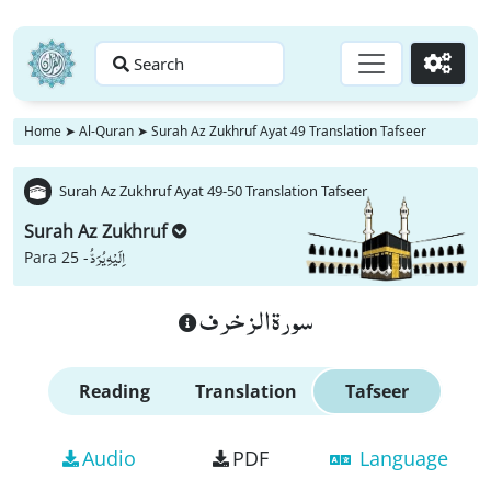
Search
Go
Home
➤
Al-Quran
➤
Surah Az Zukhruf Ayat 49 Translation Tafseer
Surah Az Zukhruf Ayat 49-50 Translation Tafseer
Surah Az Zukhruf
اِلَیْهِ یُرَدُّ
Para 25 -
سورة الزخرف
Reading
Translation
Tafseer
Audio
PDF
Language