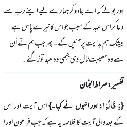
اور بولے کہ اے جادوگر ہمارے لیے اپنے رب سے
دعا کر اس عہد کے سبب جو اس کا تیرے پاس ہے
بیشک ہم ہدایت پر آئیں گے۔ پھر جب ہم نے اُن
سے وہ مصیبت ٹال دی جبھی وہ عہد توڑ گئے۔
تفسیر : ‎صراط الجنان
وَ قَالُوْا
{
: اور انہوں
نے کہا۔}
اس آیت اور اس
کے بعد
والی آیت کا خلاصہ یہ ہے کہ جب فرعون اور ا