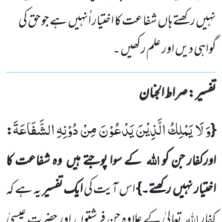
نہیں رکھتے ہاں شفاعت کا اختیار اُنہیں ہے جو حق کی
گواہی دیں اور علم رکھیں ۔
تفسیر : ‎صراط الجنان
وَ لَا یَمْلِكُ الَّذِیْنَ یَدْعُوْنَ مِنْ دُوْنِهِ الشَّفَاعَةَ
:
{
اللہ
اورکفار جن کو
کے سوا پوجتے ہیں وہ شفاعت کا
اختیار نہیں رکھتے۔}
اس آیت کی
ایک تفسیر
یہ
ہے کہ
اللہ
کفار
تعالیٰ کے علاوہ جن فرشتوں اور حضرت عیسیٰ