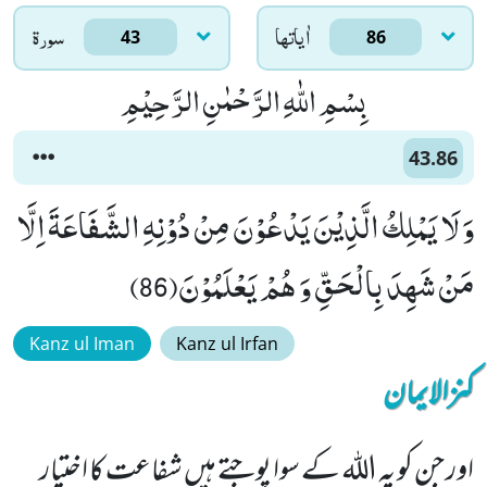
اٰياتها
سورۃ
43
86
بِسْمِ اللّٰهِ الرَّحْمٰنِ الرَّحِیْمِ
43.86
وَ لَا یَمْلِكُ الَّذِیْنَ یَدْعُوْنَ مِنْ دُوْنِهِ الشَّفَاعَةَ اِلَّا
مَنْ شَهِدَ بِالْحَقِّ وَ هُمْ یَعْلَمُوْنَ(86)
Kanz ul Iman
Kanz ul Irfan
کنزالایمان
اور جن کو یہ اللہ کے سوا پوجتے ہیں شفاعت کا اختیار