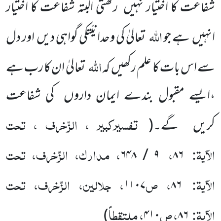
شفاعت کا اختیار نہیں رکھتی البتہ شفاعت کا اختیار
اللہ
انہیں ہے جو
تعالیٰ کی وحدانیّتکی گواہی دیں اور دل
اللہ
سے اس بات کا علم رکھیں کہ
تعالیٰ ان کا رب ہے
،ایسے مقبول بندے ایمان داروں کی شفاعت
تفسیرکبیر ، الزّخرف ، تحت
کریں گے۔
(
الآیۃ:
،
، مدارک، الزّخرف، تحت
۶۴۸
/
۹
۸۶
الآیۃ:
، ص
، جلالین، الزّخرف، تحت
۱۱۰۷
۸۶
الآیۃ:
، ص
، ملتقطاً
)
۴۱۰
۸۶