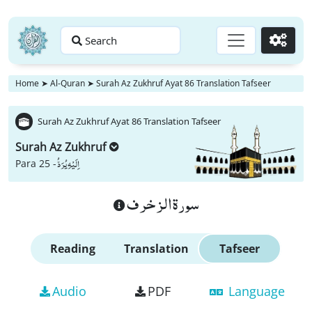
Search
Go
Home
➤
Al-Quran
➤
Surah Az Zukhruf Ayat 86 Translation Tafseer
Surah Az Zukhruf Ayat 86 Translation Tafseer
Surah Az Zukhruf
اِلَیْهِ یُرَدُّ
Para 25 -
سورة الزخرف
Reading
Translation
Tafseer
Audio
PDF
Language