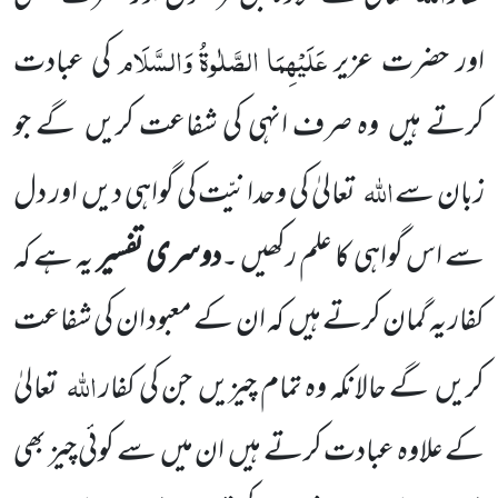
عَلَیْہِمَا
الصَّلٰوۃُ
وَالسَّلَام
اور حضرت عزیر
کی عبادت
کرتے ہیں وہ صرف انہی کی شفاعت کریں گے جو
اللہ
زبان سے
تعالیٰ کی وحدانیّت کی گواہی دیں اور دل
سے اس گواہی کا علم رکھیں ۔
دوسری تفسیر
یہ ہے کہ
کفار یہ گمان کرتے ہیں کہ ان کے معبود ان کی شفاعت
اللہ
کریں گے حالانکہ وہ تمام چیزیں جن کی کفار
تعالیٰ
کے علاوہ عبادت کرتے ہیں ان میں سے کوئی چیز بھی