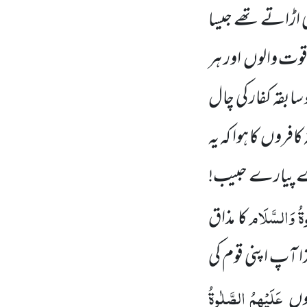
ہی اڑاتے تھے جیسا
قوت والوں اور ہر
ابقہ کفار کی چال
افروں کا ہوا کہ یہ
۔اے پیارے حبیب!
وۃُ وَالسَّلَام
کا مذاق
ا آپ اپنی قوم کی
عَلَیْہِمُ الصَّلٰوۃُ
لوں