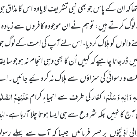
تھا کہ ان کے پاس جو بھی نبی تشریف لایاوہ اس کا مذاق 
وگ کرتے ہیں ، تو ہم نے ان موجودہ کافروں سے زیادہ 
 والوں کو ہلاک کردیا، اس لئے آپ کی امت کے لوگ جو س
 ڈر جانا چاہیے کہ کہیں اُن کا بھی وہی انجام نہ ہو جو سابقہ ک
ذلت و رسوائی کی سزاؤں سے ہلاک نہ کردئیے جائیں
 وَاٰلِہٖ وَسَلَّمَ
عَلَیْہِمُ الصَّلٰ
، کفار کی طرف سے انبیاءِ کرام
آج کا نہیں بلکہ شروع سے ہی ایسا ہوتا چلا آرہا ہے، لہٰذ
ی اَذِیَّتوں پر صبر فرمائیں جیسا کہ آپ سے پہلے رسو