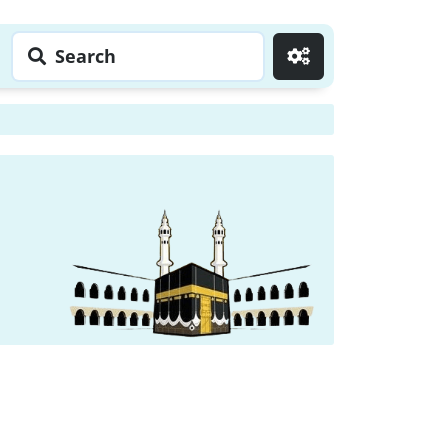
Search
Go