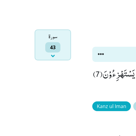
سورۃ
43
وَ كَمْ اَرْسَلْنَا مِنْ نَّبِیٍّ فِی الْاَوَّلِیْنَ(6) وَ مَا یَاْتِیْهِمْ مِّنْ نَّبِیٍّ اِلَّا كَانُوْا بِهٖ یَسْتَهْزِءُوْنَ(7)
Kanz ul Iman