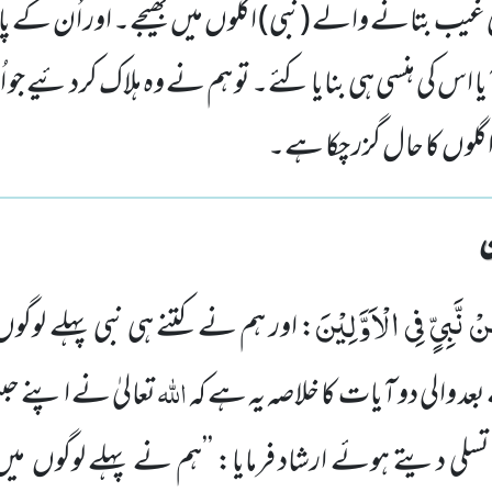
 غیب بتانے والے (نبی) اگلوں میں بھیجے۔ اور اُن کے 
یا اس کی ہنسی ہی بنایا کئے۔ تو ہم نے وہ ہلاک کردئیے جو 
گلوں کا حال گزر چکا ہے۔
 نَّبِیٍّ فِی الْاَوَّلِیْنَ
: اور ہم نے کتنے ہی نبی پہلے لوگو
اللہ
 والی دو آیات کا خلاصہ یہ ہے کہ
تعالیٰ نے اپنے ح
 تسلی دیتے ہوئے ارشاد فرمایا: ’’ہم نے پہلے لوگوں میں 