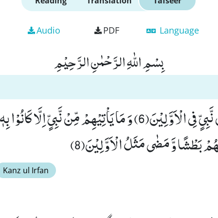
Reading
Translation
Tafseer
Audio
PDF
Language
بِسْمِ اللّٰهِ الرَّحْمٰنِ الرَّحِیْمِ
ْهُمْ بَطْشًا وَّ مَضٰى مَثَلُ الْاَوَّلِیْنَ(8)
Kanz ul Irfan