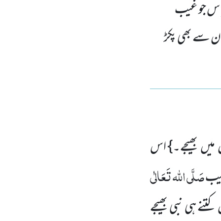
پاس جو غیب
اُن سے بھی پکڑ
ں میں بھیجے۔} اس
صَلَّی اللہ تَعَالٰی
بیب
کتنے ہی نبی بھیجے