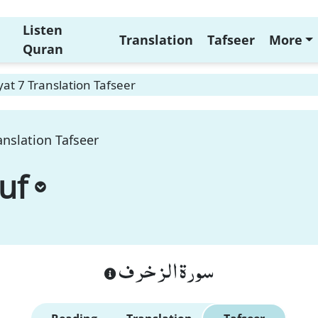
Listen
Translation
Tafseer
More
Quran
at 7 Translation Tafseer
anslation Tafseer
uf
سورة الزخرف