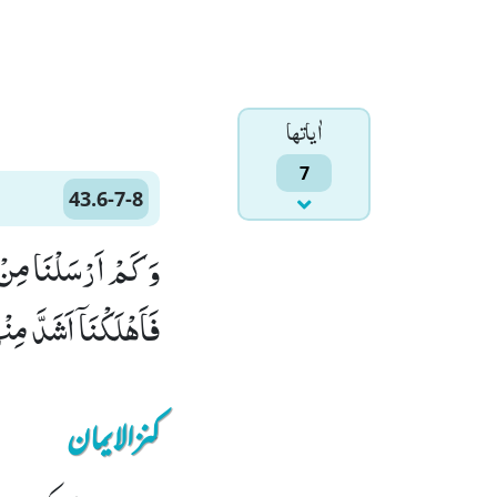
اٰياتها
7
43.6-7-8
فَاَهْلَكْنَاۤ اَشَدَّ مِن
کنزالایمان