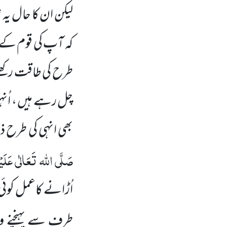
لیکن ان کا حال یہ 
کہ آپ کی قوم کے ل
طرح کی طاقت رکھنے
چل رہے ہیں ، اُنہیں
بھی انہی کی طرح 
صَلَّی اللہ تَعَالٰی عَلَیْہِ
اُڑانے کاعمل کوئی 
طرف سے پہنچنے وال