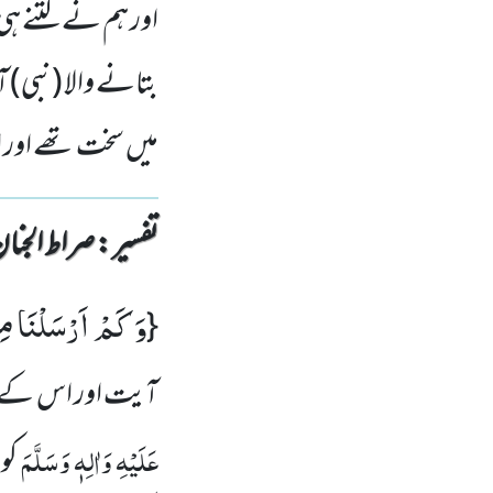
اور ہم نے کتنے ہی
بتانے والا (نبی) آ
میں سخت تھے اور ا
تفسیر : ‎صراط الجنان
وَ كَمْ اَرْسَلْنَا مِنْ
{
آیت اور اس کے بعد
عَلَیْہِ وَاٰلِہٖ وَسَلَّمَ
کو