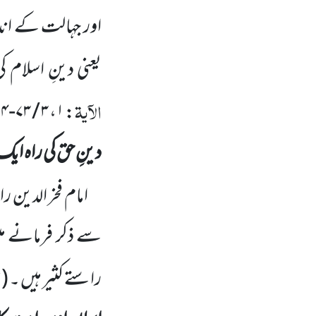
اور جہالت کے ان
یعنی دینِ اسلام 
الآیۃ
۳ / ۷۳-۷۴
،
۱
:
دینِ حق کی راہ ا
امام فخر الدین ر
سے ذکر فرمانے م
ت
راستے کثیر ہیں ۔
(