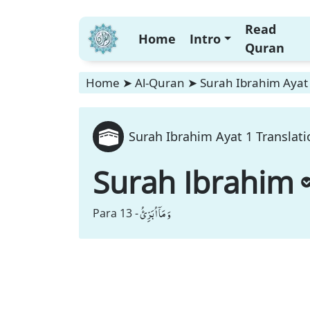
Read
Home
Intro
Quran
Home
➤
Al-Quran
➤
Surah Ibrahim Ayat 
Surah Ibrahim Ayat 1 Translati
Surah Ibrahim
وَ مَاۤ اُبَرِّئُ
Para 13 -