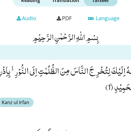
Reading
Translation
Tafseer
Audio
PDF
Language
بِسْمِ اللّٰهِ الرَّحْمٰنِ الرَّحِیْمِ
زَلْنٰهُ اِلَیْكَ لِتُخْرِ جَ النَّاسَ مِنَ الظُّلُمٰتِ اِلَى النُّوْرِ ﳔ بِاِذْن
مِیْدِۙ (1)
Kanz ul Irfan