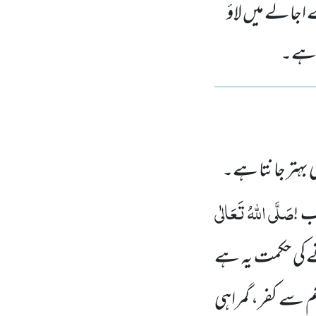
اجالے میں لاؤ
ا ہے۔
ی بہتر جانتا ہے۔
صَلَّی اللّٰہُ تَعَالٰی
ب !
ے کی حکمت یہ ہے
 سے کفر، گمراہی