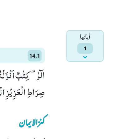
اٰياتها
1
14.1
الٓرٰ- كِتٰبٌ اَنْ
صِرَاطِ الْعَزِیْزِ الْحَ
کنزالایمان