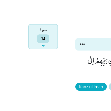
سورۃ
14
ِ رَبِّهِمْ اِلٰى
Kanz ul Iman