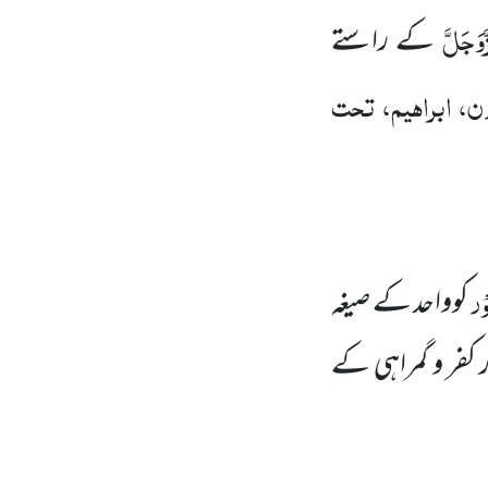
َّوَجَلَّ
کے راستے
ن، ابراہیم، تحت
وْر
کوواحد کے صیغہ
کفر و گمراہی کے