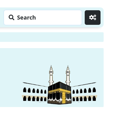
Search
Go