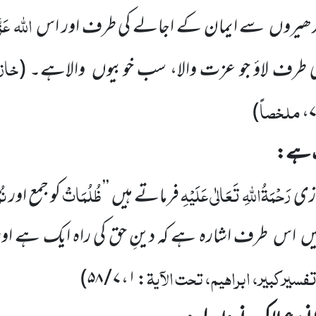
اللّٰہ
عَز
دھیروں
سے ایمان کے اجالے کی طرف اور اس
خاز
کی طرف لاؤ جو عزت والا، سب خوبیوں
والاہے۔
(
ملخصاً
)
،
یک ہے:
رَحْمَۃُاللّٰہِ تَعَالٰی عَلَیْہِ
ظُلُمَاتْ
نُ
ازی
فرماتے ہیں
’’
کو جمع اور
یں
اس طرف اشارہ ہے کہ دینِ حق کی راہ ایک ہے اور 
فسیرکبیر، ابراہیم، تحت الآیۃ
)
۷ / ۵۸
،
۱
: