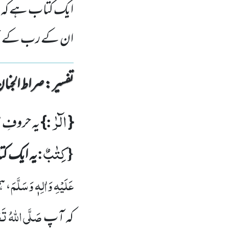
ایک کتاب ہے کہ ہ
ان کے رب کے حکم
تفسیر : ‎صراط الجنان
الٓرٰ
:
{
}
یہ حروفِ م
كِتٰبٌ
:
{
یہ ایک 
عَلَیْہِ وَاٰلِہٖ وَسَلَّمَ
، ہ
صَلَّی اللّٰہُ تَع
کہ آپ