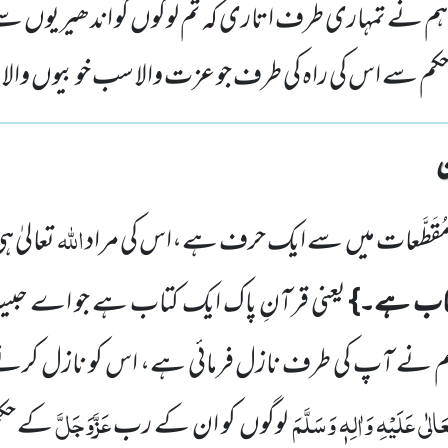
م نے تمہاری طرف اتاری کہ تم لوگوں کو اندھیریوں سے 
 سے اس کی راہ کی طرف جو عزت والا سب خوبیوں وال
اللّٰہ
ُقَطَّعات میں
سے ایک حرف ہے،اس کی مراد
تعالیٰ ہ
کتاب ہے۔}
یعنی قرآنِ پاک ایک کتاب ہے جو اے حبی
م نے آپ کی طرف نازل فرمائی ہے، اس کو نازل کرن
َالٰی عَلَیْہِ وَاٰلِہٖ وَسَلَّمَ
عَزَّوَجَلَّ
لوگوں
کو ان کے رب
کے حکم