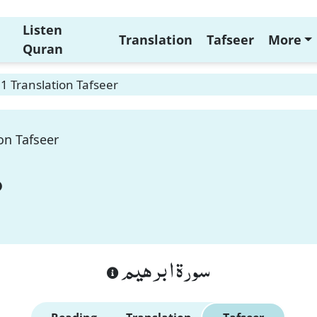
Listen
Translation
Tafseer
More
Quran
1 Translation Tafseer
on Tafseer
سورة ابرهيم