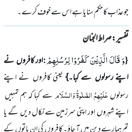
جو عذاب کا حکم سنایا ہے اس سے خوف کرے۔
تفسیر : ‎صراط الجنان
وَ قَالَ الَّذِیْنَ كَفَرُوْا لِرُسُلِهِمْ
:
{
اور کافروں
نے
اپنے رسولوں
سے کہا۔}
یعنی کافروں
نے اپنے
عَلَیْہِمُ الصَّلٰوۃُ
وَالسَّلَام
رسولوں
سے کہا کہ ہم تمہیں
اپنے شہروں
اور اپنی سرزمین سے نکال دیں
گے یا
تم ہمارے دین میں
آ جاؤ۔ کافروں
کی ان باتوں
کے