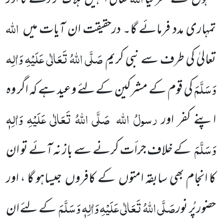
اللّٰہ
تمہاری مدد فرمائے گا۔ درحقیقت ان آیات
میں
صَلَّی اللّٰہُ تَعَالٰی عَلَیْہِ وَاٰلِہ
تعالیٰ کی طرف سے نبی کریم
وَسَلَّمَ
کی قوم کے مشرکین کے لئے وعید ہے کہ اگر وہ
رسولُ اللّٰہ
صَلَّی اللّٰہُ تَعَالٰی عَلَیْہِ وَاٰلِہٖ
اپنے کفر
اور
وَسَلَّمَ
کے خلاف جرأت کرنے سے باز نہ آئے تو ان
کا انجام بھی سابقہ امتوں
کے
کافروں
جیساہو گا ، اور
صَلَّی اللّٰہُ تَعَالٰی عَلَیْہِ وَاٰلِہٖ وَسَلَّمَ
حضور پُر نور
کے لئے ان