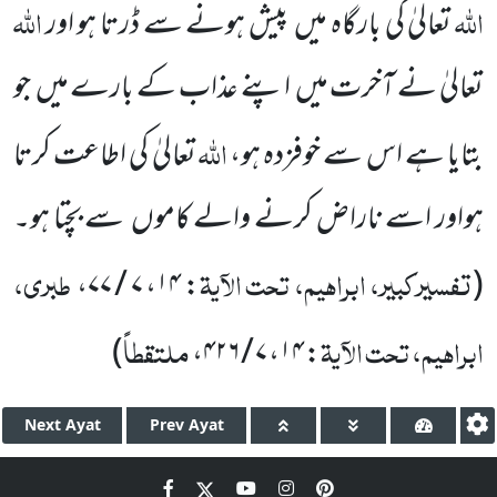
اللّٰہ
اللّٰہ
تعالیٰ کی بارگاہ میں
پیش ہونے
سے ڈرتا ہو اور
تعالیٰ نے آخرت میں
اپنے عذاب کے بارے
میں
جو
اللّٰہ
بتایا ہے اس سے خوفزدہ ہو،
تعالیٰ کی اطاعت
کرتا
ہواور اسے ناراض کرنے والے کاموں
سے بچتا ہو۔
تفسیرکبیر، ابراہیم، تحت الآیۃ
طبری،
،
۷ / ۷۷
،
۱۴
:
(
ابراہیم، تحت الآیۃ
ملتقطاً
)
،
۷ / ۴۲۶
،
۱۴
:
Next
Ayat
Prev
Ayat