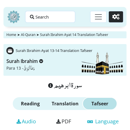
Search
Go
Home
➤
Al-Quran
➤
Surah Ibrahim Ayat 14 Translation Tafseer
Surah Ibrahim Ayat 13-14 Translation Tafseer
Surah Ibrahim
وَ مَاۤ اُبَرِّئُ
Para 13 -
سورة ابرهيم
Reading
Translation
Tafseer
Audio
PDF
Language