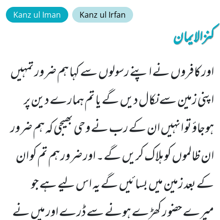
Kanz ul Iman
Kanz ul Irfan
کنزالایمان
اور کافروں نے اپنے رسولوں سے کہا ہم ضرور تمہیں
اپنی زمین سے نکال دیں گے یا تم ہمارے دین پر
ہوجاؤ تو انہیں ان کے رب نے وحی بھیجی کہ ہم ضرور
ان ظالموں کو ہلاک کریں گے۔ اور ضرور ہم تم کو ان
کے بعد زمین میں بسائیں گے یہ اس لیے ہے جو
میرے حضو ر کھڑے ہونے سے ڈرے اور میں نے