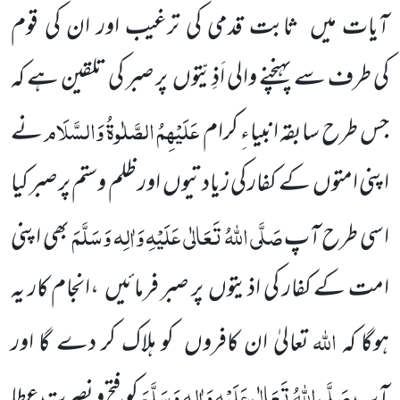
آیات میں
ثابت قدمی کی ترغیب اور ان کی قوم
کی
طرف سے پہنچنے والی اَذِیّتوں
پر صبر کی تلقین ہے کہ
عَلَیْہِمُ الصَّلٰوۃُ وَالسَّلَام
جس طرح سابقہ انبیاءِ کرام
نے
اپنی امتوں
کے کفار کی زیادتیوں
اور ظلم وستم پر صبر کیا
صَلَّی اللّٰہُ تَعَالٰی عَلَیْہِ وَاٰلِہ وَسَلَّمَ
اسی طرح آپ
بھی
اپنی
امت کے کفار کی اذیتوں
پر صبر
فرمائیں
،انجام کار یہ
اللّٰہ
ہوگا کہ
تعالیٰ ان کافروں
کو ہلاک کر دے گا اور
صَلَّی اللّٰہُ تَعَالٰی عَلَیْہِ وَاٰلِہ وَسَلَّمَ
آپ
کو فتح و نصرت عطا