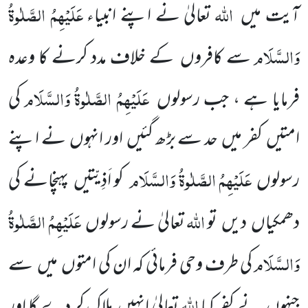
اللّٰہ
عَلَیْہِمُ الصَّلٰوۃُ
آیت میں
تعالیٰ نے اپنے انبیاء
وَالسَّلَام
سے کافروں
کے خلاف مدد
کرنے کا وعدہ
عَلَیْہِمُ الصَّلٰوۃُ وَالسَّلَام
فرمایا ہے ، جب رسولوں
کی
امتیں
کفر میں
حد سے بڑھ گئیں
اور انہوں
نے اپنے
عَلَیْہِمُ الصَّلٰوۃُ وَالسَّلَام
رسولوں
کو اَذِیّتیں
پہنچانے کی
اللّٰہ
عَلَیْہِمُ الصَّلٰوۃُ
دھمکیاں
دیں
تو
تعالیٰ نے رسولوں
وَالسَّلَام
کی طرف وحی فرمائی
کہ ان کی امتوں
میں
سے
اللّٰہ
جنہوں
نے کفر کیا
تعالیٰ انہیں
ہلاک کر دے گا اور