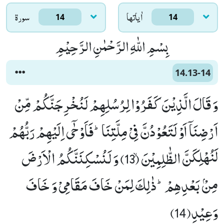
اٰياتها
سورۃ
14
14
بِسْمِ اللّٰهِ الرَّحْمٰنِ الرَّحِیْمِ
14.13-14
وَ قَالَ الَّذِیْنَ كَفَرُوْا لِرُسُلِهِمْ لَنُخْرِجَنَّكُمْ مِّنْ
اَرْضِنَاۤ اَوْ لَتَعُوْدُنَّ فِیْ مِلَّتِنَاؕ-فَاَوْحٰۤى اِلَیْهِمْ رَبُّهُمْ
لَنُهْلِكَنَّ الظّٰلِمِیْنَۙ (13) وَ لَنُسْكِنَنَّكُمُ الْاَرْضَ
مِنْۢ بَعْدِهِمْؕ-ذٰلِكَ لِمَنْ خَافَ مَقَامِیْ وَ خَافَ
وَعِیْدِ(14)