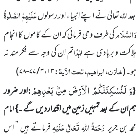
اللّٰہ
عَلَیْہِمُ الصَّلٰوۃُ
بعد
تعالیٰ نے اپنے انبیاء اور رسولوں
وَالسَّلَام
کی طرف وحی فرمائی کہ ان کے کاموں
کا انجام
ہلاکت و بربادی ہے لہٰذاتم ان کی وجہ سے فکر مند نہ
خازن، ابراہیم، تحت الآیۃ
ہو۔
(
:
۱۳
،
۳ / ۷۷-۷۸
)
وَ لَنُسْكِنَنَّكُمُ الْاَرْضَ مِنْۢ بَعْدِهِمْ
:
{
اور ضرور
ہم ان کے بعد تمہیں
زمین میں
اقتدار دیں
گے ۔}
امام
رَحْمَۃُ اللّٰہِ تَعَالٰی عَلَیْہِ
محمد بن جریر
فرماتے ہیں ’’
اس