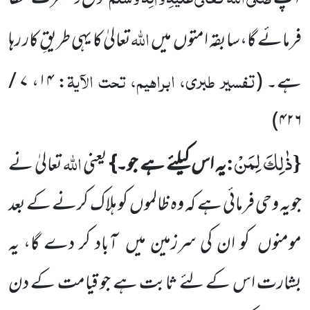
اللّٰہ
فرمائے گا،سابقہ امتوں
میں
تعالیٰ کا یہی طریقِ کار رہا
تفسیر طبری، ابراہیم، تحت الآیۃ
ہے۔
(
:
۱۴
،
۷ /
)
۴۲۶
ذٰلِكَ لِمَنْ
{
:
اللّٰہ
یہ اس کیلئے ہے جو۔}
یعنی
تعالیٰ نے
جویہ وحی فرمائی ہے کہ وہ ظالموں
کو ہلاک کرنے کے بعد
مومنوں
کو ان کی سرزمین میں
آباد کر دے گا، یہ
بشارت اس کے لئے ثابت ہے جو قیامت کے دن