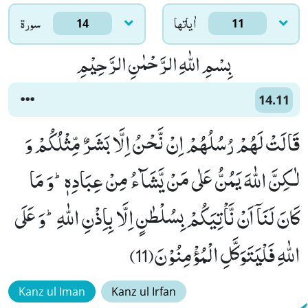
اٰياتها
سورۃ
14
11
بِسْمِ اللّٰهِ الرَّحْمٰنِ الرَّحِیْمِ
14.11
قَالَتْ لَهُمْ رُسُلُهُمْ اِنْ نَّحْنُ اِلَّا بَشَرٌ مِّثْلُكُمْ وَ
لٰـكِنَّ اللّٰهَ یَمُنُّ عَلٰى مَنْ یَّشَآءُ مِنْ عِبَادِهٖؕ-وَ مَا
كَانَ لَنَاۤ اَنْ نَّاْتِیَكُمْ بِسُلْطٰنٍ اِلَّا بِاِذْنِ اللّٰهِؕ-وَ عَلَى
اللّٰهِ فَلْیَتَوَكَّلِ الْمُؤْمِنُوْنَ(11)
Kanz ul Iman
Kanz ul Irfan