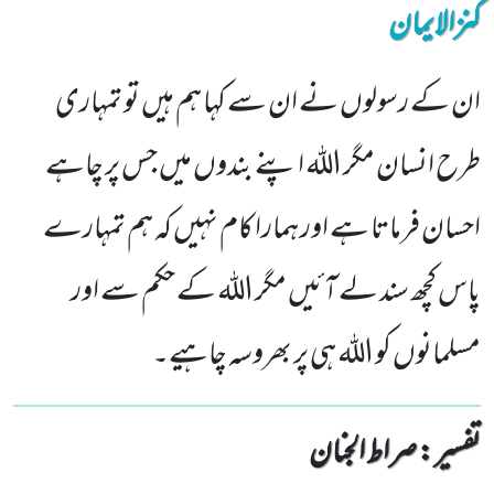
کنزالایمان
ان کے رسولوں نے ان سے کہا ہم ہیں تو تمہاری
طرح انسان مگر اللہ اپنے بندوں میں جس پر چاہے
احسان فرماتا ہے اور ہمارا کام نہیں کہ ہم تمہارے
پاس کچھ سند لے آئیں مگر اللہ کے حکم سے اور
مسلمانوں کو اللہ ہی پر بھروسہ چاہیے۔
تفسیر : ‎صراط الجنان