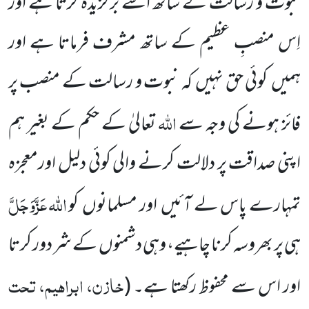
نبوت
و رسالت کے ساتھ اسے برگزیدہ کرتا ہے اور
اِس منصبِ عظیم کے ساتھ مشرف فرماتا ہے اور
ہمیں
کوئی حق نہیں
کہ نبوت و رسالت کے منصب پر
اللّٰہ
فائز ہونے کی وجہ سے
تعالیٰ کے حکم کے بغیر ہم
اپنی صداقت پر دلالت کرنے والی کوئی دلیل اورمعجزہ
اللّٰہ
عَزَّوَجَلَّ
تمہارے پاس لے آئیں
اور مسلمانوں
کو
ہی پر بھروسہ کرنا چاہیے، وہی دشمنوں
کے شر دور کرتا
خازن، ابراہیم، تحت
اور اس سے محفوظ رکھتا ہے۔
(