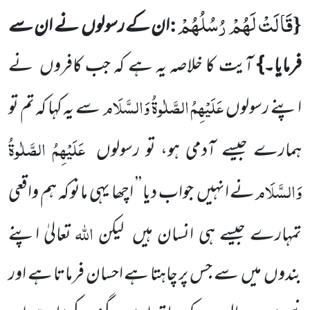
قَالَتْ لَهُمْ رُسُلُهُمْ
:
{
ان کے رسولوں
نے ان سے
فرمایا۔}
آیت کا خلاصہ یہ ہے کہ جب کافروں
نے
عَلَیْہِمُ الصَّلٰوۃُ وَالسَّلَام
اپنے رسولوں
سے یہ کہا کہ تم تو
عَلَیْہِمُ الصَّلٰوۃُ
ہمارے جیسے آدمی ہو، تو رسولوں
وَالسَّلَام
نے انہیں
جواب دیا ’’
اچھا یہی
مانو کہ ہم واقعی
اللّٰہ
تمہارے جیسے ہی انسان ہیں
لیکن
تعالیٰ اپنے
بندوں
میں
سے جس پر چاہتا ہے احسان فرماتا ہے اور