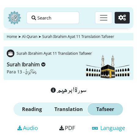
Search
Go
Home
➤
Al-Quran
➤
Surah Ibrahim Ayat 11 Translation Tafseer
Surah Ibrahim Ayat 11 Translation Tafseer
Surah Ibrahim
وَ مَاۤ اُبَرِّئُ
Para 13 -
سورة ابرهيم
Reading
Translation
Tafseer
Audio
PDF
Language