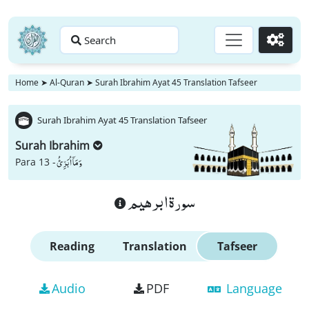
Search
Go
Home
➤
Al-Quran
➤
Surah Ibrahim Ayat 45 Translation Tafseer
Surah Ibrahim Ayat 45 Translation Tafseer
Surah Ibrahim
وَ مَاۤ اُبَرِّئُ
Para 13 -
سورة ابرهيم
Reading
Translation
Tafseer
Audio
PDF
Language