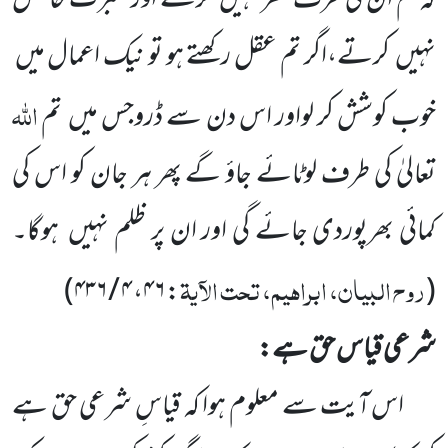
کہ تم ان کی طرف نظر نہیں
کرتے
اور عبرت حاصل
نہیں
کرتے،اگر تم عقل رکھتے ہو تو نیک اعمال میں
اللّٰہ
خوب کوشش کر لواور اس دن سے ڈروجس میں
تم
تعالیٰ کی طرف لوٹائے جاؤ گے پھر ہر جان کو اس کی
کمائی بھرپوردی جائے گی اور ان پر ظلم نہیں
ہوگا۔
روح البیان، ابراہیم، تحت الآیۃ
)
۴ / ۴۳۶
،
۴۶
:
(
شرعی قیاس حق ہے:
اس آیت سے معلوم ہوا کہ قیاسِ شرعی حق ہے