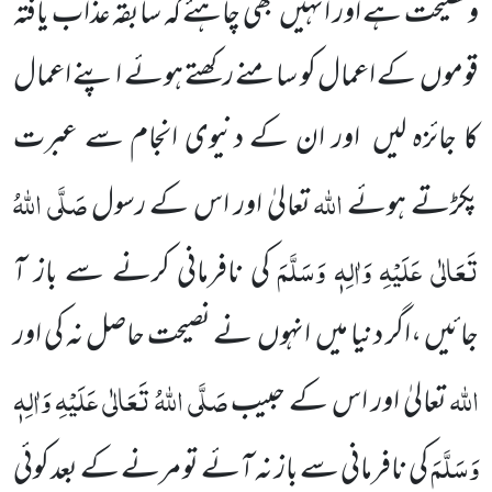
ونصیحت ہے اور انہیں
بھی چاہئے کہ سابقہ عذاب یافتہ
قوموں
کے اعمال کو سامنے رکھتے ہوئے اپنے اعمال
کا جائزہ لیں
اور ان کے دنیوی انجام سے عبرت
اللّٰہ
صَلَّی اللّٰہُ
پکڑتے ہوئے
تعالیٰ اور اس کے رسول
تَعَالٰی عَلَیْہِ وَاٰلِہٖ وَسَلَّمَ
کی نافرمانی کرنے سے باز آ
جائیں ،اگر دنیا میں
انہوں
نے نصیحت حاصل نہ کی
اور
اللّٰہ
صَلَّی اللّٰہُ تَعَالٰی عَلَیْہِ وَاٰلِہٖ
تعالیٰ اور اس کے حبیب
وَسَلَّمَ
کی نافرمانی سے باز نہ آئے تو مرنے کے بعد کوئی