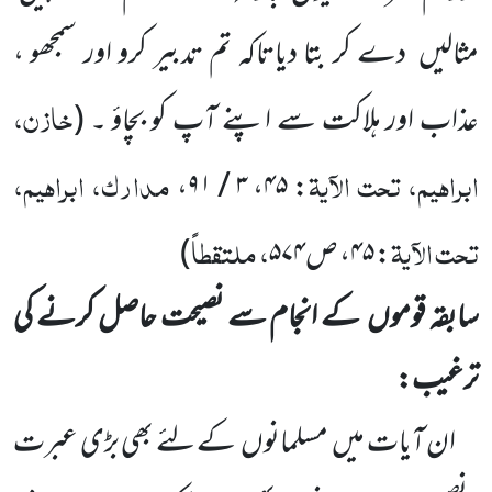
مثالیں
دے کر بتا دیاتاکہ تم تدبیر کرو اور سمجھو ،
خازن،
عذاب اور ہلاکت سے اپنے آپ کو بچاؤ ۔
(
ابراہیم، تحت الآیۃ
مدارک، ابراہیم،
،
۳ / ۹۱
،
۴۵
:
تحت الآیۃ
، ملتقطاً
:
۴۵
، ص
۵۷۴
)
سابقہ قوموں
کے انجام سے نصیحت حاصل کرنے کی
ترغیب:
ان آیات میں
مسلمانوں
کے لئے بھی بڑی عبرت