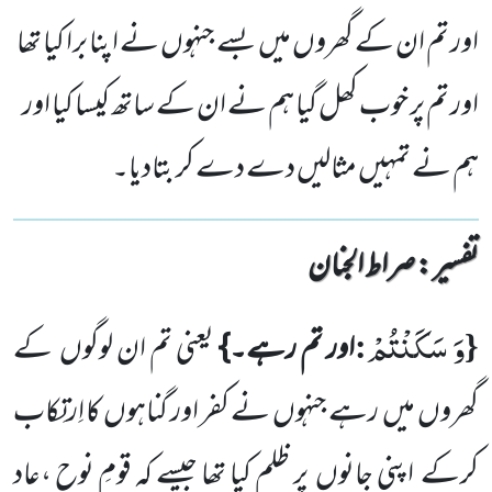
اور تم ان کے گھروں میں بسے جنہوں نے اپنا برا کیا تھا
اور تم پر خوب کھل گیا ہم نے ان کے ساتھ کیسا کیا اور
ہم نے تمہیں مثالیں دے دے کر بتادیا۔
تفسیر : ‎صراط الجنان
وَ سَكَنْتُمْ
:
{
اور تم رہے۔}
یعنی تم ان لوگوں
کے
گھروں
میں
رہے جنہوں
نے کفر اور گناہوں
کا اِرتِکاب
کرکے
اپنی جانوں
پر ظلم کیا تھا جیسے کہ قومِ نوح ،عاد