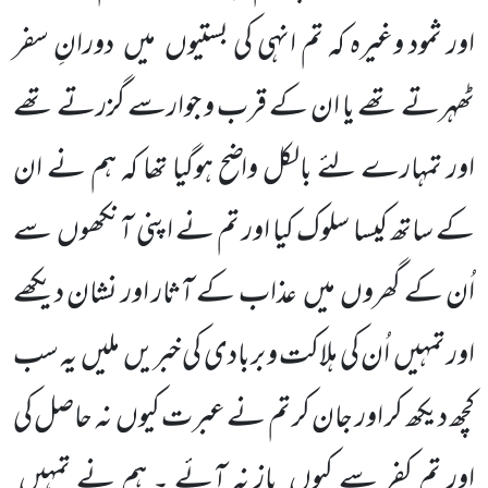
اور ثمود وغیرہ کہ تم انہی کی بستیوں
میں
دورانِ سفر
ٹھہرتے تھے یا ان کے قرب و جوارسے گزرتے تھے
اور تمہارے لئے بالکل واضح ہوگیا تھا کہ ہم نے ان
کے ساتھ کیسا سلوک کیا اور تم نے اپنی آنکھوں
سے
اُن کے گھروں
میں
عذاب کے آثار اور نشان دیکھے
اور تمہیں
اُن کی ہلاکت و بربادی کی خبریں
ملیں
یہ سب
کچھ دیکھ کر اور جان کر تم نے عبرت کیوں
نہ حاصل کی
اور تم کفر سے کیوں
باز نہ آئے ۔ ہم نے تمہیں