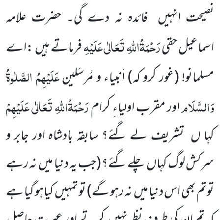
نصیحت انہیں
فائدہ نہ دے گی۔ حضرت علامہ
رَحْمَۃُاللّٰہِ تَعَالٰی عَلَیْہِ
اسماعیل حقی
فرماتے ہیں
:اے
عَلَیْہِمُ الصَّلٰوۃُ
مسلمانو!
(غور کرو کہ)
اَنبیاء و مُرسَلین
وَالسَّلَام
رَحْمَۃُاللّٰہِ تَعَالٰی عَلَیْہِمْ
اور مقرب اولیاءِ کرام
کہا ں
تشریف لے گئے؟ سابقہ بادشاہ اور جابر و
سرکش لوگ
کہاں
چلے گئے؟
(جب یہ دنیا میں
نہ رہے
توتم بھی اس دنیا میں
نہ رہو گے)
تو تمہیں
کیاہو گیا ہے