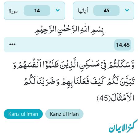
اٰياتها
سورۃ
14
45
بِسْمِ اللّٰهِ الرَّحْمٰنِ الرَّحِیْمِ
14.45
وَّ سَكَنْتُمْ فِیْ مَسٰكِنِ الَّذِیْنَ ظَلَمُوْۤا اَنْفُسَهُمْ وَ
تَبَیَّنَ لَكُمْ كَیْفَ فَعَلْنَا بِهِمْ وَ ضَرَبْنَا لَكُمُ
الْاَمْثَالَ(45)
Kanz ul Iman
Kanz ul Irfan
کنزالایمان