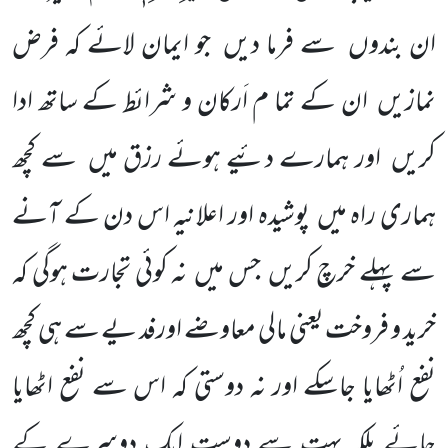
ان بندوں
سے فرما دیں
جو ایمان لائے کہ فرض
نمازیں
ان کے تما م اَرکان و شرائط کے ساتھ ادا
کریں
اور ہمارے دئیے ہوئے رزق میں
سے کچھ
ہماری راہ میں
پوشیدہ اور اعلانیہ اس دن کے آنے
سے پہلے خرچ کریں
جس میں
نہ کوئی تجارت ہوگی کہ
خرید و فروخت یعنی مالی معاوضے اورفد یے سے ہی کچھ
نفع اُٹھایا جاسکے اور نہ دوستی کہ اس سے نفع اٹھایا
جائے بلکہ بہت سے دوست ایک دوسرے کے