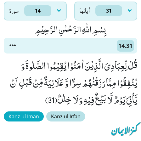
اٰياتها
سورۃ
14
31
بِسْمِ اللّٰهِ الرَّحْمٰنِ الرَّحِیْمِ
14.31
قُلْ لِّعِبَادِیَ الَّذِیْنَ اٰمَنُوْا یُقِیْمُوا الصَّلٰوةَ وَ
یُنْفِقُوْا مِمَّا رَزَقْنٰهُمْ سِرًّا وَّ عَلَانِیَةً مِّنْ قَبْلِ اَنْ
یَّاْتِیَ یَوْمٌ لَّا بَیْعٌ فِیْهِ وَ لَا خِلٰلٌ(31)
Kanz ul Iman
Kanz ul Irfan
کنزالایمان