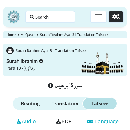
Search
Go
Home
➤
Al-Quran
➤
Surah Ibrahim Ayat 31 Translation Tafseer
Surah Ibrahim Ayat 31 Translation Tafseer
Surah Ibrahim
وَ مَاۤ اُبَرِّئُ
Para 13 -
سورة ابرهيم
Reading
Translation
Tafseer
Audio
PDF
Language