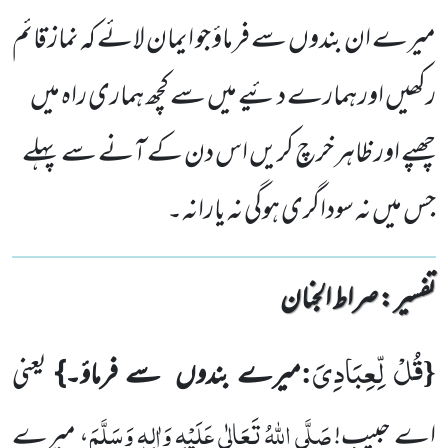
میرے ان بندوں سے فرماؤ جو ایمان لائے کہ نماز قائم
رکھیں اور ہمارے دئیے میں سے کچھ ہماری راہ میں
چھپے اور ظاہر خرچ کریں اس دن کے آنے سے پہلے
جس میں نہ سوداگری ہوگی نہ یارانہ۔
تفسیر : ‎صراط الجنان
قُلْ لِّعِبَادِیَ
:
{
میرے بندوں
سے فرماؤ۔}
یعنی
صَلَّی اللّٰہُ تَعَالٰی عَلَیْہِ وَاٰلِہٖ وَسَلَّمَ
اے حبیب!
، میرے