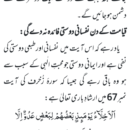
دشمن ہوجائیں
گے۔
قیامت کے دن نفسانی دوستی فائدہ نہ دے گی:
یاد رہے کہ اس آیت میں
نفسانی اورطبعی دوستی کی
نفی ہے اور ایمانی دوستی جومحبتِ الٰہی کے سبب سے
ہو وہ باقی رہے
گی جیسا کہ سورۂ زُخرف کی آیت
نمبر
67
میں
ارشادِ باری تعالیٰ ہے:
اَلْاَخِلَّآءُ یَوْمَىٕذٍۭ بَعْضُهُمْ لِبَعْضٍ عَدُوٌّ اِلَّا